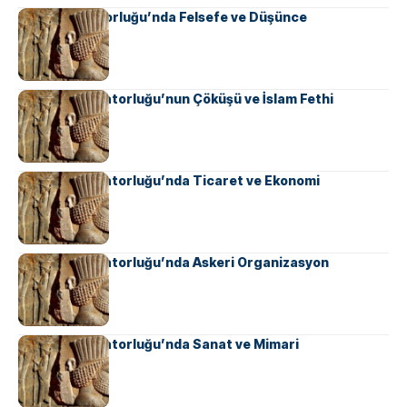
Pers İmparatorluğu’nda Felsefe ve Düşünce
Sasani İmparatorluğu’nun Çöküşü ve İslam Fethi
Sasani İmparatorluğu’nda Ticaret ve Ekonomi
Sasani İmparatorluğu’nda Askeri Organizasyon
Sasani İmparatorluğu’nda Sanat ve Mimari