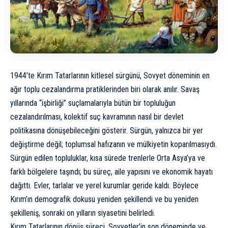
1944’te Kırım Tatarlarının kitlesel sürgünü, Sovyet döneminin en
ağır toplu cezalandırma pratiklerinden biri olarak anılır. Savaş
yıllarında “işbirliği” suçlamalarıyla bütün bir topluluğun
cezalandırılması, kolektif suç kavramının nasıl bir devlet
politikasına dönüşebileceğini gösterir. Sürgün, yalnızca bir yer
değiştirme değil; toplumsal hafızanın ve mülkiyetin koparılmasıydı.
Sürgün edilen topluluklar, kısa sürede trenlerle Orta Asya’ya ve
farklı bölgelere taşındı; bu süreç, aile yapısını ve ekonomik hayatı
dağıttı. Evler, tarlalar ve yerel kurumlar geride kaldı. Böylece
Kırım’ın demografik dokusu yeniden şekillendi ve bu yeniden
şekilleniş, sonraki on yılların siyasetini belirledi.
Kırım Tatarlarının dönüş süreci, Sovyetler’in son döneminde ve