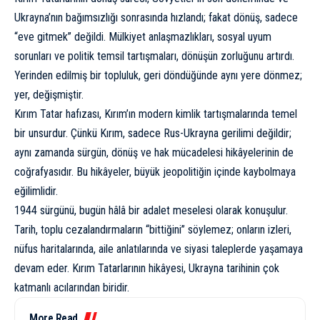
Ukrayna’nın bağımsızlığı sonrasında hızlandı; fakat dönüş, sadece
“eve gitmek” değildi. Mülkiyet anlaşmazlıkları, sosyal uyum
sorunları ve politik temsil tartışmaları, dönüşün zorluğunu artırdı.
Yerinden edilmiş bir topluluk, geri döndüğünde aynı yere dönmez;
yer, değişmiştir.
Kırım Tatar hafızası, Kırım’ın modern kimlik tartışmalarında temel
bir unsurdur. Çünkü Kırım, sadece Rus-Ukrayna gerilimi değildir;
aynı zamanda sürgün, dönüş ve hak mücadelesi hikâyelerinin de
coğrafyasıdır. Bu hikâyeler, büyük jeopolitiğin içinde kaybolmaya
eğilimlidir.
1944 sürgünü, bugün hâlâ bir adalet meselesi olarak konuşulur.
Tarih, toplu cezalandırmaların “bittiğini” söylemez; onların izleri,
nüfus haritalarında, aile anlatılarında ve siyasi taleplerde yaşamaya
devam eder. Kırım Tatarlarının hikâyesi, Ukrayna tarihinin çok
katmanlı acılarından biridir.
More Read