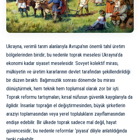
Ukrayna, verimli tarım alanlarıyla Avrupa’nın önemli tahıl üretim
bölgelerinden biridir; bu nedenle toprak meselesi Ukrayna’da
ekonomi kadar siyaset meselesidir. Sovyet kolektif mirası,
mülkiyetin ve üretim kararlarının devlet tarafından şekillendirildiği
bir düzen bıraktı. Bağımsızlık sonrası dönemde bu mirası
dönüştürmek, hem teknik hem toplumsal olarak zor bir işti.
Toprak reformu tartışmaları, kırsal nüfusun güvenlik kaygılarıyla da
ilgilidir. İnsanlar toprağın el değiştirmesinden, büyük şirketlerin
araziyi toplamasından veya yerel toplulukların zayıflamasından
endişe edebilir. Bir ülkede toprak sadece mal değil, hayat
güvencesidir; bu nedenle reformlar ‘piyasa’ diliyle anlatıldığında
tepki çekebilir.