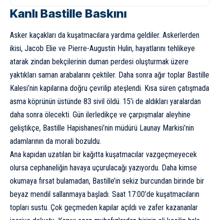
Kanlı Bastille Baskını
Asker kaçakları da kuşatmacılara yardıma geldiler. Askerlerden
ikisi, Jacob Elie ve Pierre-Augustin Hulin, hayatlarını tehlikeye
atarak zindan bekçilerinin duman perdesi oluşturmak üzere
yaktıkları saman arabalarını çektiler. Daha sonra ağır toplar Bastille
Kalesi’nin kapılarına doğru çevrilip ateşlendi. Kısa süren çatışmada
asma köprünün üstünde 83 sivil öldü. 15’i de aldıkları yaralardan
daha sonra ölecekti. Gün ilerledikçe ve çarpışmalar aleyhine
geliştikçe, Bastille Hapishanesi’nin müdürü Launay Markisi’nin
adamlarının da morali bozuldu.
Ana kapıdan uzatılan bir kağıtta kuşatmacılar vazgeçmeyecek
olursa cephaneliğin havaya uçurulacağı yazıyordu. Daha kimse
okumaya fırsat bulamadan, Bastille’in sekiz burcundan birinde bir
beyaz mendil sallanmaya başladı. Saat 17:00’de kuşatmacıların
topları sustu. Çok geçmeden kapılar açıldı ve zafer kazananlar