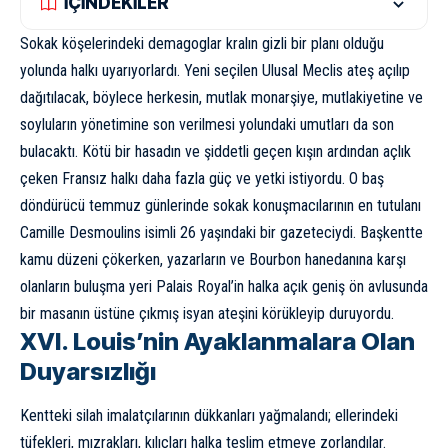
İÇİNDEKİLER
Sokak köşelerindeki demagoglar kralın gizli bir planı olduğu
yolunda halkı uyarıyorlardı. Yeni seçilen Ulusal Meclis ateş açılıp
dağıtılacak, böylece herkesin, mutlak monarşiye, mutlakiyetine ve
soyluların yönetimine son verilmesi yolundaki umutları da son
bulacaktı. Kötü bir hasadın ve şiddetli geçen kışın ardından açlık
çeken Fransız halkı daha fazla güç ve yetki istiyordu. O baş
döndürücü temmuz günlerinde sokak konuşmacılarının en tutulanı
Camille Desmoulins isimli 26 yaşındaki bir gazeteciydi. Başkentte
kamu düzeni çökerken, yazarların ve Bourbon hanedanına karşı
olanların buluşma yeri Palais Royal’in halka açık geniş ön avlusunda
bir masanın üstüne çıkmış isyan ateşini körükleyip duruyordu.
XVI. Louis’nin Ayaklanmalara Olan
Duyarsızlığı
Kentteki silah imalatçılarının dükkanları yağmalandı; ellerindeki
tüfekleri, mızrakları, kılıçları halka teslim etmeye zorlandılar.