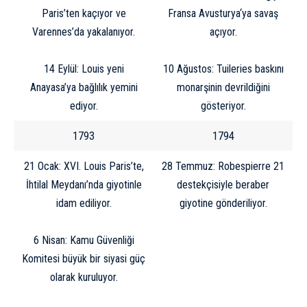
Paris’ten kaçıyor ve
Fransa
Avusturya
‘ya savaş
Varennes’da yakalanıyor.
açıyor.
14 Eylül: Louis yeni
10 Ağustos: Tuileries baskını
Anayasa’ya bağlılık yemini
monarşinin devrildiğini
ediyor.
gösteriyor.
1793
1794
21 Ocak: XVI. Louis Paris’te,
28 Temmuz: Robespierre 21
İhtilal Meydanı’nda giyotinle
destekçisiyle beraber
idam ediliyor.
giyotine gönderiliyor.
6 Nisan: Kamu Güvenliği
Komitesi büyük bir siyasi güç
olarak kuruluyor.