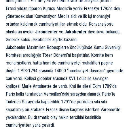
dönüştürdü. 1791’de yeni ve demokratik bir anayasa çıkardı.
Ertesi yıldan itibaren Kurucu Meclis’in yerini Fransa’yı 1795’e dek
yönetecek olan Konvansiyon Meclis aldı ve ilk işi monarşiyi
ortadan kaldırarak cumhuriyet ilan etmek oldu. Konvansiyon’u
oluşturan üyeler
Jirondenler
ve
Jakobenler
diye ikiye bölündü.
Giderek solcu Jakobenler ağırlık kazandı.
Jakobenler Maximilien Robespierre öncülüğünde Kamu Güvenliği
Komitesi aracılığıyla Törer Dönemi’ni başlattılar. Komite hem
monarşistlerin, hatta hem de cumhuriyetçi muhalifleri peşine
düştü. 1793-1794 arasında 14000 “cumhuriyet düşmanı” giyotinde
can verdi. Kellesi gidenler arasında XVI. Louis ile savurgan
kraliçesi
Marie Antoinette
de vardı. Kral ile ailesi Ekim 1789’da
Paris halkı tarafından Versailles’daki saraydan alınarak Paris’te
Tuileries Sarayı’nda hapsedildi. 1791’de perdeleri sıkı sıkı
kapatılmış bir arabada Fransa dışına kaçmak isterken Varenne’de
yakalandılar. Bu dramatik olay halkın tercihini kesinlikle
cumhuriyetten yana çevirdi.