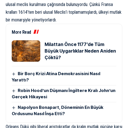
ulusal meclis kurulması çağrısında bulunuyordu. Çünkü Fransa
kralları 1614’ten beri ulusal Meclis’i toplamamışlardı, ülkeyi
mutlak
bir monarşiyle yönetiyorlardı
.
More Read
Milattan Önce 1177’de Tüm
Büyük Uygarlıklar Neden Aniden
Çöktü?
Bir Borç Krizi Atina Demokrasisini Nasıl
Yarattı?
Robin Hood’un Düşmanı İngiltere Kralı John’un
Gerçek Hikayesi
Napolyon Bonapart, Döneminin En Büyük
Ordusunu Nasıl İnşa Etti?
Orleans Dükü gibi liberal aristokratlar da kralın mutlak gücüne karşı