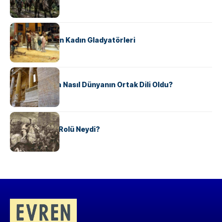
Ele Geçirdi?
KÜLTÜR
Antik Roma’nın Kadın Gladyatörleri
KÜLTÜR
Antik Yunanca Nasıl Dünyanın Ortak Dili Oldu?
KÜLTÜR
Valdensler’in Rolü Neydi?