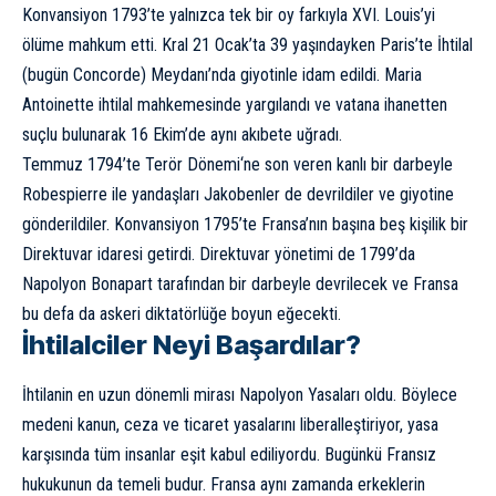
Konvansiyon 1793’te yalnızca tek bir oy farkıyla XVI. Louis’yi
ölüme mahkum etti. Kral 21 Ocak’ta 39 yaşındayken Paris’te İhtilal
(bugün Concorde) Meydanı’nda giyotinle idam edildi.
Maria
Antoinette
ihtilal mahkemesinde yargılandı ve vatana ihanetten
suçlu bulunarak 16 Ekim’de aynı akıbete uğradı.
Temmuz 1794’te
Terör Dönemi
‘ne son veren kanlı bir darbeyle
Robespierre ile yandaşları Jakobenler de devrildiler ve giyotine
gönderildiler. Konvansiyon 1795’te Fransa’nın başına beş kişilik bir
Direktuvar idaresi getirdi. Direktuvar yönetimi de 1799’da
Napolyon Bonapart
tarafından bir darbeyle devrilecek ve Fransa
bu defa da askeri diktatörlüğe boyun eğecekti.
İhtilalciler Neyi Başardılar?
İhtilanin en uzun dönemli mirası
Napolyon Yasaları
oldu. Böylece
medeni kanun, ceza ve ticaret yasalarını liberalleştiriyor, yasa
karşısında tüm insanlar eşit kabul ediliyordu. Bugünkü Fransız
hukukunun da temeli budur. Fransa aynı zamanda erkeklerin