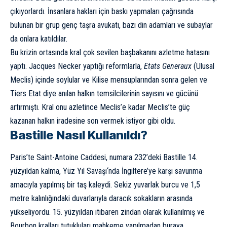
çıkıyorlardı. İnsanlara hakları için baskı yapmaları çağrısında
bulunan bir grup genç taşra avukatı, bazı din adamları ve subaylar
da onlara katıldılar.
Bu krizin ortasında kral çok sevilen başbakanını azletme hatasını
yaptı. Jacques Necker yaptığı reformlarla,
Etats Generaux
(Ulusal
Meclis) içinde soylular ve Kilise mensuplarından sonra gelen ve
Tiers Etat diye anılan halkın temsilcilerinin sayısını ve gücünü
artırmıştı. Kral onu azletince Meclis’e kadar Meclis’te güç
kazanan halkın iradesine son vermek istiyor gibi oldu.
Bastille Nasıl Kullanıldı?
Paris’te Saint-Antoine Caddesi, numara 232’deki Bastille 14.
yüzyıldan kalma,
Yüz Yıl Savaşı
‘nda İngiltere’ye karşı savunma
amacıyla yapılmış bir taş kaleydi. Sekiz yuvarlak burcu ve 1,5
metre kalınlığındaki duvarlarıyla daracık sokakların arasında
yükseliyordu. 15. yüzyıldan itibaren zindan olarak kullanılmış ve
Bourbon kralları tutukluları mahkeme yapılmadan buraya