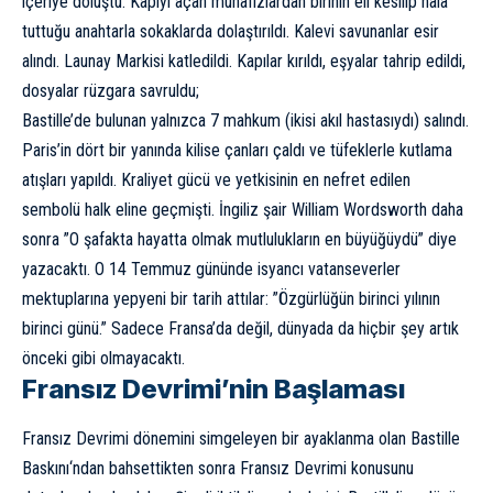
içeriye doluştu. Kapıyı açan muhafızlardan birinin eli kesilip hala
tuttuğu anahtarla sokaklarda dolaştırıldı. Kalevi savunanlar esir
alındı. Launay Markisi katledildi. Kapılar kırıldı, eşyalar tahrip edildi,
dosyalar rüzgara savruldu;
Bastille’de bulunan yalnızca 7 mahkum (ikisi akıl hastasıydı) salındı.
Paris’in dört bir yanında kilise çanları çaldı ve tüfeklerle kutlama
atışları yapıldı. Kraliyet gücü ve yetkisinin en nefret edilen
sembolü halk eline geçmişti. İngiliz şair William Wordsworth daha
sonra ”O şafakta hayatta olmak mutlulukların en büyüğüydü” diye
yazacaktı. O 14 Temmuz gününde isyancı vatanseverler
mektuplarına yepyeni bir tarih attılar: ”Özgürlüğün birinci yılının
birinci günü.” Sadece Fransa’da değil, dünyada da hiçbir şey artık
önceki gibi olmayacaktı.
Fransız Devrimi’nin Başlaması
Fransız Devrimi dönemini simgeleyen bir ayaklanma olan
Bastille
Baskını
‘ndan bahsettikten sonra Fransız Devrimi konusunu