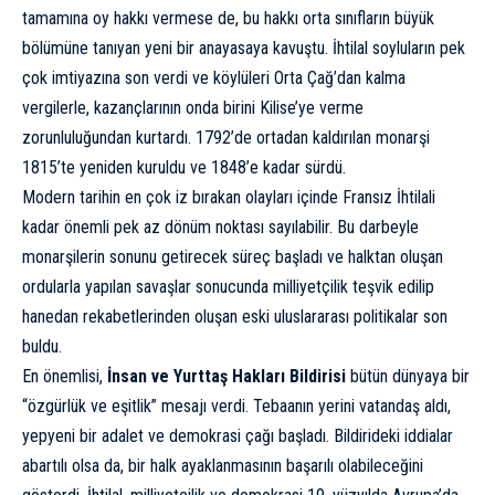
tamamına oy hakkı vermese de, bu hakkı orta sınıfların büyük
bölümüne tanıyan yeni bir anayasaya kavuştu. İhtilal soyluların pek
çok imtiyazına son verdi ve köylüleri Orta Çağ’dan kalma
vergilerle, kazançlarının onda birini Kilise’ye verme
zorunluluğundan kurtardı. 1792’de ortadan kaldırılan monarşi
1815’te yeniden kuruldu ve 1848’e kadar sürdü.
Modern tarihin en çok iz bırakan olayları içinde Fransız İhtilali
kadar önemli pek az dönüm noktası sayılabilir. Bu darbeyle
monarşilerin sonunu getirecek süreç başladı ve halktan oluşan
ordularla yapılan savaşlar sonucunda milliyetçilik teşvik edilip
hanedan rekabetlerinden oluşan eski uluslararası politikalar son
buldu.
En önemlisi,
İnsan ve Yurttaş Hakları Bildirisi
bütün dünyaya bir
“özgürlük ve eşitlik” mesajı verdi. Tebaanın yerini vatandaş aldı,
yepyeni bir adalet ve demokrasi çağı başladı. Bildirideki iddialar
abartılı olsa da, bir halk ayaklanmasının başarılı olabileceğini