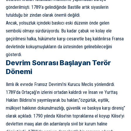
gönderilmişti. 1789’a gelindiğinde Bastille artık siyasilerin
tutulduğu bir zindan olarak önemli değildi.
Ancak, yolsuzluk içindeki baskıcı eski düzenin önde gelen
sembolü olmayı sürdürüyordu. Bu kadar çabuk ve kolay ele
geçirilmesi halka, hükümete karşı cesaretle baş kaldırılırsa Fransa
devletinde kokuşmuşlukların da üstesinden gelinebileceğini
gösterdi.
Devrim Sonrası Başlayan Terör
Dönemi
Ilımlı ilk evrede Fransız Devrimi’ni Kurucu Meclis yönlendirdi.
1789’da Ortaçağ’ın izlerini ortadan kaldırdı ve İnsan ve Yurttaş
Hakları Bildirisi’ni yayımlayarak bu hakları,”özgürlük, eşitlik,
mülkiyet hakkının dokunulmazlığı, güvenlik ve baskıya karşı direniş”
olarak açıkladı. 1790 yılında Kilise’nin topraklarına el koyup Kilise’yi
devletten maaş alan din adamlarıyla sivil bir kurum haline