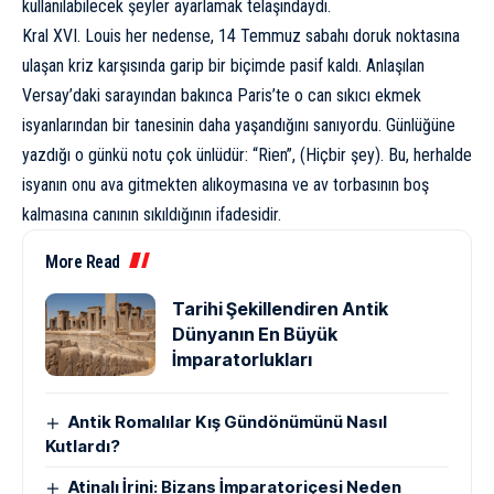
kullanılabilecek şeyler ayarlamak telaşındaydı.
Kral XVI. Louis her nedense, 14 Temmuz sabahı doruk noktasına
ulaşan kriz karşısında garip bir biçimde pasif kaldı. Anlaşılan
Versay’daki sarayından bakınca Paris’te o can sıkıcı ekmek
isyanlarından bir tanesinin daha yaşandığını sanıyordu. Günlüğüne
yazdığı o günkü notu çok ünlüdür: “Rien”, (Hiçbir şey). Bu, herhalde
isyanın onu ava gitmekten alıkoymasına ve av torbasının boş
kalmasına canının sıkıldığının ifadesidir.
More Read
Tarihi Şekillendiren Antik
Dünyanın En Büyük
İmparatorlukları
Antik Romalılar Kış Gündönümünü Nasıl
Kutlardı?
Atinalı İrini: Bizans İmparatoriçesi Neden