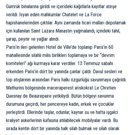
Gümrük binalarına girildi ve içerideki kağıtlarla kayıtlar ateşe
verildi. İsyan eden mahkumlar Chatelet ve La Force
hapishanelerinden çıktılar. Aynı zamanda ticari malları depolamak
için kullanılan Saint Lazara Manastırı yağmalandı, içindeki tahıl,
şarap, peynir ve yağlar alındı.
Paris’in ileri gelenleri Hotel de Ville’de toplanıp Paris’in 60
mahallesinde silahlı milis birlikleri toplamaya ve bir “devrim
komiteleri” ağı kurmaya karar verdiler. 13 Temmuz sabahı
erkenden Paris’in dört bir yanında çanlar çaldı. Davul sesleri ve
top atışlarının arasından Paris halkı özgürlüğü savunmaya çağrıldı.
Mathurins bölgesinde maceraperest ariskokrat Le Chretien
Quesnay de Beaurepaire yetkiliydi. Bütün bölgeyi savunma
durumuna geçirdi, her pencereye kadın, erkek ve çocuklar
yerleştirdi. Ellerinde taşlar, odunlar, kaynar su ve hatta işgalci
kraliyet askerlerinin kafasına atılabilecek mobilyalar vardı. Bu
sırada kentin dört bir yanında halk silah bulmak ve silah olarak