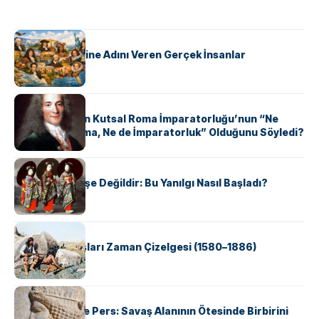
KÜLTÜR
ABD Eyaletlerine Adını Veren Gerçek İnsanlar
KÜLTÜR
Voltaire Neden Kutsal Roma İmparatorluğu’nun “Ne
Kutsal, Ne Roma, Ne de İmparatorluk” Olduğunu Söyledi?
KÜLTÜR
Geyşalar Fahişe Değildir: Bu Yanılgı Nasıl Başladı?
KÜLTÜR
Apache Savaşları Zaman Çizelgesi (1580–1886)
KÜLTÜR
Antik Yunan ve Pers: Savaş Alanının Ötesinde Birbirini