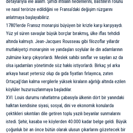
detaylarıyla ele alalım. Şimdi ihtilalin nedenlerini, Bastille’in rolünü
ve nasıl terörize edildiğini ve
Fransa
‘daki değişim rüzgarını
anlatmaya başlayabiliriz.
1780’lerde Fransız monarşisi büyüyen bir krizle karşı karşıyaydı.
Yüz yıl süren savaşlar büyük borçlar bırakmış, ülke iflas tehdidi
altında kalmıştı. Jean-Jacques Rousseau gibi filozoflar yıllardır
mutlakiyetçi monarşinin ve yandaşları soylular ile din adamlarının
zulmüne karşı çıkıyorlardı. Meslek sahibi sınıflar ve sayıları az da
olsa işadamları yönetimde söz hakkı istiyorlardı. Birkaç yıl arka
arkaya hasat yetersiz olup da gıda fiyatları fırlayınca, zaten
Ortaçağ’dan kalma vergilerle yüksek kiraların ağırlığı altında ezilen
köylüler huzursuzlanmaya başladılar.
XVI. Louis durumu rahatlatma çabasıyla ülkenin dört bir yanındaki
halktan kendisine siyasi, sosyal, dini ve ekonomik konularda
çektikleri sıkıntıları dile getiren toplu yazılı beyanlar sunmalarını
istedi. Şehir, kasaba ve köylerden 40.000 kadar belge geldi. Büyük
çoğunluk bir an önce bütün olarak ulusun çıkarlarını gözetecek bir