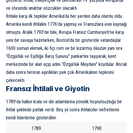
gösterdi. İhtilal, milliyetçilik ve demokrasi 19. yüzyılda Avrupa’da
ve ötesinde anahtar sözcükler olacaktı.
İhtilale karşı ilk tepkiler Amerika’da her yerden daha olumlu oldu.
Amerika kendi ihtilalini 1776’da yapmış ve Fransızlara esin kaynağı
olmuştu. Aralık 1792’de bile, Avrupa Fransız Cumhuriyeti’ne karşı
yeni bir savaşa hazırlarken, Boston’da bir gösteride vatandaşlar
1600 somun ekmek, iki fıçı rom ve bir kızarmış öküzün yanı sıra
“Özgürlük ve Eşitliğe Barış Sunusu” pankartını taşıyarak, kent
merkezinde bir alan açıp adını “Özgürlük Meydanı” koydular. Ancak
daha sonra terörün aşırılıkları pek çok Amerikalının tepkisini
çekecekti.
Fransız İhtilali ve Giyotin
1789’da halkın krala ve din adamlarına yönelik hoşnutsuzluğu bir
ihtilal şeklinde patlak verdi. Beş yıl sonra ihtilalciler nefretlerini
kendi liderlerine gösterdiler.
1789
1790