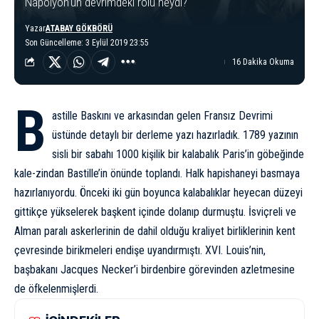
Napolyon'un devrimdeki rolü neydi?
Yazar
ATABAY GÖKBÖRÜ
Son Güncelleme: 3 Eylül 2019 23:55
16 Dakika Okuma
B
astille Baskını ve arkasından gelen Fransız Devrimi
üstünde detaylı bir derleme yazı hazırladık. 1789 yazının
sisli bir sabahı 1000 kişilik bir kalabalık Paris’in göbeğinde
kale-zindan Bastille’in önünde toplandı. Halk hapishaneyi basmaya
hazırlanıyordu. Önceki iki gün boyunca kalabalıklar heyecan düzeyi
gittikçe yükselerek başkent içinde dolanıp durmuştu. İsviçreli ve
Alman paralı askerlerinin de dahil olduğu kraliyet birliklerinin kent
çevresinde birikmeleri endişe uyandırmıştı. XVI. Louis’nin,
başbakanı Jacques Necker’i birdenbire görevinden azletmesine
de öfkelenmişlerdi.