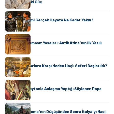
Şekillendiren İki Güç
KÜLTÜR
‘Gladiator’ Filmi Gerçek Hayata Ne Kadar Yakın?
KÜLTÜR
Draco’nun Acımasız Yasaları: Antik Atina’nın İlk Yazılı
Hukuk Kodu
KÜLTÜR
Avrupalı ​​Katharlara Karşı Neden Haçlı Seferi Başlatıldı?
KÜLTÜR
II. Silvester: Şeytanla Anlaşma Yaptığı Söylenen Papa
KÜLTÜR
Ostrogotlar Roma’nın Düşüşünden Sonra İtalya’yı Nasıl