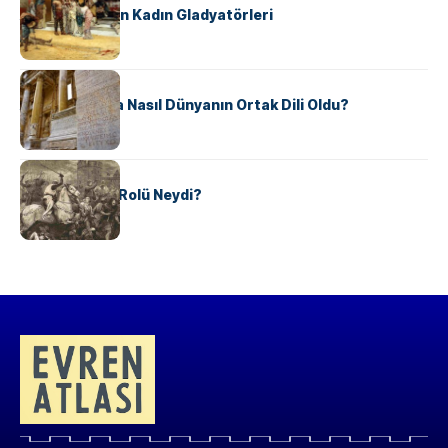
Antik Roma’nın Kadın Gladyatörleri
KÜLTÜR
Antik Yunanca Nasıl Dünyanın Ortak Dili Oldu?
KÜLTÜR
Valdensler’in Rolü Neydi?