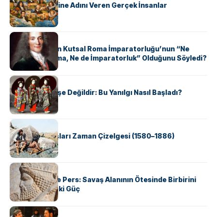
ABD Eyaletlerine Adını Veren Gerçek İnsanlar
KÜLTÜR
Voltaire Neden Kutsal Roma İmparatorluğu’nun “Ne
Kutsal, Ne Roma, Ne de İmparatorluk” Olduğunu Söyledi?
KÜLTÜR
Geyşalar Fahişe Değildir: Bu Yanılgı Nasıl Başladı?
KÜLTÜR
Apache Savaşları Zaman Çizelgesi (1580–1886)
KÜLTÜR
Antik Yunan ve Pers: Savaş Alanının Ötesinde Birbirini
Şekillendiren İki Güç
KÜLTÜR