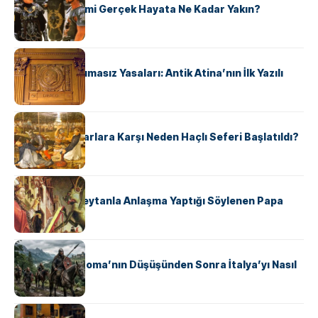
‘Gladiator’ Filmi Gerçek Hayata Ne Kadar Yakın?
KÜLTÜR
Draco’nun Acımasız Yasaları: Antik Atina’nın İlk Yazılı
Hukuk Kodu
KÜLTÜR
Avrupalı ​​Katharlara Karşı Neden Haçlı Seferi Başlatıldı?
KÜLTÜR
II. Silvester: Şeytanla Anlaşma Yaptığı Söylenen Papa
KÜLTÜR
Ostrogotlar Roma’nın Düşüşünden Sonra İtalya’yı Nasıl
Ele Geçirdi?
KÜLTÜR