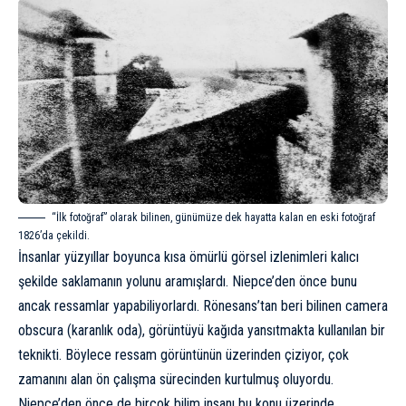
“İlk fotoğraf” olarak bilinen, günümüze dek hayatta kalan en eski fotoğraf
1826’da çekildi.
İnsanlar yüzyıllar boyunca kısa ömürlü görsel izlenimleri kalıcı
şekilde saklamanın yolunu aramışlardı. Niepce’den önce bunu
ancak ressamlar yapabiliyorlardı. Rönesans’tan beri bilinen camera
obscura (karanlık oda), görüntüyü kağıda yansıtmakta kullanılan bir
teknikti. Böylece ressam görüntünün üzerinden çiziyor, çok
zamanını alan ön çalışma sürecinden kurtulmuş oluyordu.
Niepce’den önce de birçok bilim insanı bu konu üzerinde