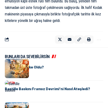
emülsiyon kaplı esnek rulo film bulundu. Bu buluş, yeniden film
takmadan üst üste fotoğraf çekilmesini sağlıyordu. İlk hafif Kodak
makinenin piyasaya çıkmasıyla birlikte fotoğrafçılık tarihte ilk kez
kitlelere yönelik bir uğraş haline geldi.
BUNLARI DA SEVEBİLİRSİN
KÜLTÜR
Tunus Nasıl Ülke Oldu?
KÜLTÜR
Bastille Baskını Fransız Devrimi’ni Nasıl Ateşledi?
KÜLTÜR