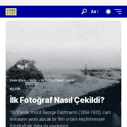
Aa
Evren Atlası
>
Kültür
>
İlk Fotoğraf Nasıl Çekildi?
KÜLTÜR
İlk Fotoğraf Nasıl Çekildi?
1870'lerde, mucit George Eastman'ın (1854-1932), cam
levhaların yerini alacak bir film ortamı keşfetmesiyle
fotoğrafçılık daha da yaygınlaştı.