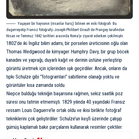
Yaşayan bir hayvanın (insanlar hariç) bilinen en eski fotoğrafı. Bu
dagerreyotip Fransız fotoğrafçı Joseph-Philibert Girault de Prangey tarafından
Nisan ve Temmuz 1842 tarihleri arasında Roma’yı ziyaret ederken çekilmiştir.
1802’de iki İngiliz bilim adamı, bir porselen üreticisinin oğlu olan
Thomas Wedgwood ile kimyager Humphry Davy, bir grup böcek
kanadını ve yaprağı, duyarlı kağıt ve derinin üstüne yerleştirip
görüntü üretmek için içlerinden ışık geçirdiler. Ancak, onların da
tıpkı Schulze gibi ”fotogramları” sabitleme olanağı yoktu ve
görüntüler kısa zamanda soldu.
Niepce bulduğu tekniğin başarısına rağmen, sekiz saatlik poz
süresi onu tatmin etmemişti. 1829 yılında 40 yaşındaki Fransız
ressam Louis Daguerre’le ortak oldu ve ikisi birlikte fotoğraf
tekniklerini çok geliştirdiler. Schulze’un keşfi üzerinde çalışıp
gümüş kaplamalı bakır parçalarını kullanarak resimler çektiler.