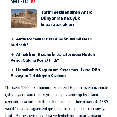
More Read
Tarihi Şekillendiren Antik
Dünyanın En Büyük
İmparatorlukları
Antik Romalılar Kış Gündönümünü Nasıl
Kutlardı?
Atinalı İrini: Bizans İmparatoriçesi Neden
Kendi Oğlunu Kör Ettirdi?
Hannibal’ın Saguntum Kuşatması: İkinci Pön
Savaşı’nı Tetikleyen Kıvılcım
Niepce’in 1833’teki ölümünün ardından Daguerre işlem üzerinde
çalışmaya devam etti. İki yıl sonra, pozlandırdığı levhaların
üzerinde cıva buharı kullanarak resim elde etmeyi başardı, 1839’a
varıldığında da daguerreotype (dagerreyotipi) sürecini dünyaya
tanıttı: Bir pencere pervazına yerleştirilmiş alçıdan kalıpların