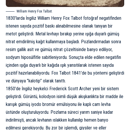
William Henry Fox Talbot.
1830’larda İngiliz William Henry Fox Talbot fotoğraf negatifinden
istenen sayıda pozitif baskı alınabilmesine olanak tanıyan bir
metot geliştirdi. Metal levhayı bırakıp yerine ışığa duyarlı gümüş
nitrat emdirilmiş kağıt kullanmaya başladı. Pozlandırmadan sonra
resim gallik asit ve gümüş nitrat çözeltisinde banyo ediliyor,
sodyum hiposülfitle sabitleniyordu. Sonuçta elde edilen negatifin
içinden ışığa duyarlı bir kağıda ışık yansıtılarak istenen sayıda
pozitif hazırlanabiliyordu. Fox Talbot 1841’de bu yöntemi geliştirdi
ve dünyaya ”kalotip” olarak tanıttı.
1850’de İngiliz heykelci Frederick Scott Archer yeni bir sistem
geliştirdi. Görüntü, kolodyon isimli düşük akışkanlıkta bir madde ile
karışık gümüş iyodo bromür emülsiyonu ile kaplı cam levha
üstünde oluşturuluyordu. Pozlama süreci yarım saniye kadar
indirilmişti, ancak levhanın ıslakken kullanılıp hemen banyo
edilmesi gerekiyordu. Bu zor bir işlemdi, giysiler ve eller