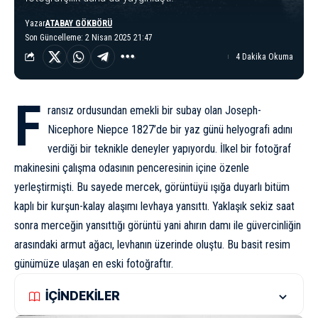
Yazar
ATABAY GÖKBÖRÜ
Son Güncelleme: 2 Nisan 2025 21:47
4 Dakika Okuma
F
ransız ordusundan emekli bir subay olan Joseph-
Nicephore Niepce 1827’de bir yaz günü helyografi adını
verdiği bir teknikle deneyler yapıyordu. İlkel bir fotoğraf
makinesini çalışma odasının penceresinin içine özenle
yerleştirmişti. Bu sayede mercek, görüntüyü ışığa duyarlı bitüm
kaplı bir kurşun-kalay alaşımı levhaya yansıttı. Yaklaşık sekiz saat
sonra merceğin yansıttığı görüntü yani ahırın damı ile güvercinliğin
arasındaki armut ağacı, levhanın üzerinde oluştu. Bu basit resim
günümüze ulaşan en eski fotoğraftır.
İÇİNDEKİLER