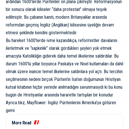
ardından 1600’lerde Püritenler ön plana çıkmıştır. Reformasyonun
bir sonucu olarak kiliseler “daha protestan” olmaya teşvik
edilmiştir. Bu çabanın kanıtı, modern Britanyalılar arasında
reformdan geçmiş İngiliz (Anglikan) kilisesine üyeliğin devam
etmesi şeklinde kendini göstermektedir.
Bu hareket 1600’lerde ivme kazandıkça, reformistler davalarını
ilerletmek ve “sapkınlık” olarak gördükleri şeyleri yok etmek
amacıyla Katolikliğin giderek daha temel ilkelerine saldırdılar. Bu
durum 1600’lü yıllar boyunca Paskalya ve Noel kutlamaları da dahil
olmak üzere inancın temel ilkelerine saldırılara yol açtı. Bu tercihin
seçilmesinin nedeni birçok Püriten’in İsa’nın doğumunun Hristiyan
kutsal kitabının hiçbir yerinde anılmadığını savunmasıydı ki bu konu
bugün de Hristiyanlar arasında hararetle tartışılan bir konudur.
Ayrıca bkz;
Mayflower: İngiliz Püritenlerini Amerika’ya götüren
gemi
More Read