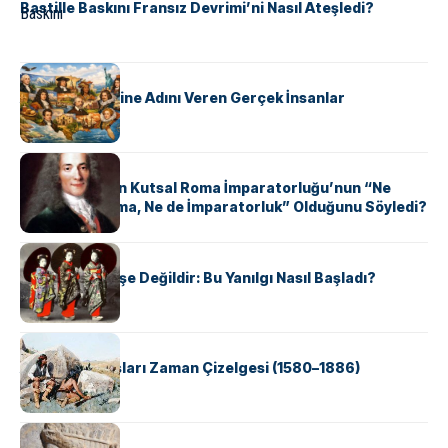
Bastille Baskını Fransız Devrimi’ni Nasıl Ateşledi?
KÜLTÜR
ABD Eyaletlerine Adını Veren Gerçek İnsanlar
KÜLTÜR
Voltaire Neden Kutsal Roma İmparatorluğu’nun “Ne
Kutsal, Ne Roma, Ne de İmparatorluk” Olduğunu Söyledi?
KÜLTÜR
Geyşalar Fahişe Değildir: Bu Yanılgı Nasıl Başladı?
KÜLTÜR
Apache Savaşları Zaman Çizelgesi (1580–1886)
KÜLTÜR