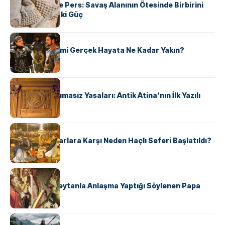
Antik Yunan ve Pers: Savaş Alanının Ötesinde Birbirini
Şekillendiren İki Güç
KÜLTÜR
‘Gladiator’ Filmi Gerçek Hayata Ne Kadar Yakın?
KÜLTÜR
Draco’nun Acımasız Yasaları: Antik Atina’nın İlk Yazılı
Hukuk Kodu
KÜLTÜR
Avrupalı ​​Katharlara Karşı Neden Haçlı Seferi Başlatıldı?
KÜLTÜR
II. Silvester: Şeytanla Anlaşma Yaptığı Söylenen Papa
KÜLTÜR