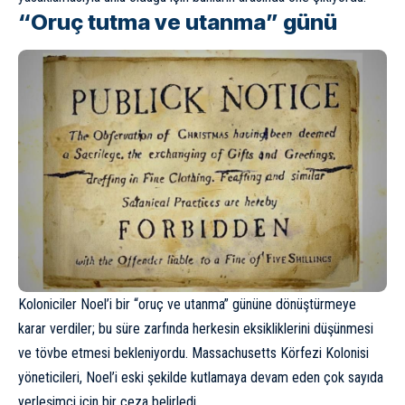
“Oruç tutma ve utanma” günü
Koloniciler Noel’i bir “oruç ve utanma” gününe dönüştürmeye
karar verdiler; bu süre zarfında herkesin eksikliklerini düşünmesi
ve tövbe etmesi bekleniyordu. Massachusetts Körfezi Kolonisi
yöneticileri, Noel’i eski şekilde kutlamaya devam eden çok sayıda
yerleşimci için bir ceza belirledi.