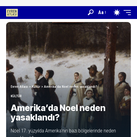
Aa
Evren Atlası
>
Kültür
>
Amerika’da Noel neden yasaklandı?
KÜLTÜR
Amerika’da Noel neden
yasaklandı?
Noel 17. yüzyılda Amerika'nın bazı bölgelerinde neden