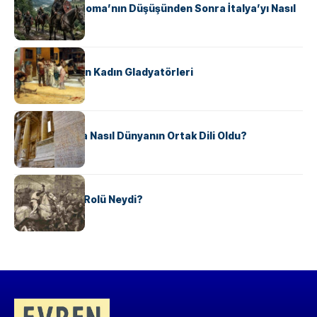
Ostrogotlar Roma’nın Düşüşünden Sonra İtalya’yı Nasıl
Ele Geçirdi?
KÜLTÜR
Antik Roma’nın Kadın Gladyatörleri
KÜLTÜR
Antik Yunanca Nasıl Dünyanın Ortak Dili Oldu?
KÜLTÜR
Valdensler’in Rolü Neydi?