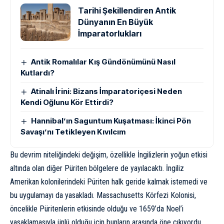
Tarihi Şekillendiren Antik
Dünyanın En Büyük
İmparatorlukları
Antik Romalılar Kış Gündönümünü Nasıl
Kutlardı?
Atinalı İrini: Bizans İmparatoriçesi Neden
Kendi Oğlunu Kör Ettirdi?
Hannibal’ın Saguntum Kuşatması: İkinci Pön
Savaşı’nı Tetikleyen Kıvılcım
Bu devrim niteliğindeki değişim, özellikle İngilizlerin yoğun etkisi
altında olan diğer Püriten bölgelere de yayılacaktı. İngiliz
Amerikan kolonilerindeki Püriten halk geride kalmak istemedi ve
bu uygulamayı da yasakladı. Massachusetts Körfezi Kolonisi,
öncelikle Püritenlerin etkisinde olduğu ve 1659’da Noel’i
yasaklamasıyla ünlü olduğu için bunların arasında öne çıkıyordu.