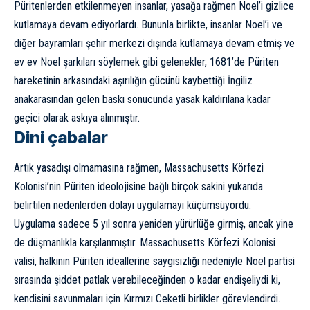
Püritenlerden etkilenmeyen insanlar, yasağa rağmen Noel’i gizlice
kutlamaya devam ediyorlardı. Bununla birlikte, insanlar Noel’i ve
diğer bayramları şehir merkezi dışında kutlamaya devam etmiş ve
ev ev Noel şarkıları söylemek gibi gelenekler, 1681’de Püriten
hareketinin arkasındaki aşırılığın gücünü kaybettiği İngiliz
anakarasından gelen baskı sonucunda yasak kaldırılana kadar
geçici olarak askıya alınmıştır.
Dini çabalar
Artık yasadışı olmamasına rağmen, Massachusetts Körfezi
Kolonisi’nin Püriten ideolojisine bağlı birçok sakini yukarıda
belirtilen nedenlerden dolayı uygulamayı küçümsüyordu.
Uygulama sadece 5 yıl sonra yeniden yürürlüğe girmiş, ancak yine
de düşmanlıkla karşılanmıştır. Massachusetts Körfezi Kolonisi
valisi, halkının Püriten ideallerine saygısızlığı nedeniyle Noel partisi
sırasında şiddet patlak verebileceğinden o kadar endişeliydi ki,
kendisini savunmaları için Kırmızı Ceketli birlikler görevlendirdi.