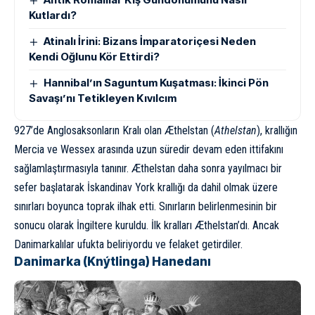
Kutlardı?
Atinalı İrini: Bizans İmparatoriçesi Neden
Kendi Oğlunu Kör Ettirdi?
Hannibal’ın Saguntum Kuşatması: İkinci Pön
Savaşı’nı Tetikleyen Kıvılcım
927’de
Anglosakson
ların Kralı olan Æthelstan (
Athelstan
), krallığın
Mercia ve Wessex arasında uzun süredir devam eden ittifakını
sağlamlaştırmasıyla tanınır. Æthelstan daha sonra yayılmacı bir
sefer başlatarak İskandinav York krallığı da dahil olmak üzere
sınırları boyunca toprak ilhak etti. Sınırların belirlenmesinin bir
sonucu olarak İngiltere kuruldu. İlk kralları Æthelstan’dı. Ancak
Danimarkalılar ufukta beliriyordu ve felaket getirdiler.
Danimarka (Knýtlinga) Hanedanı