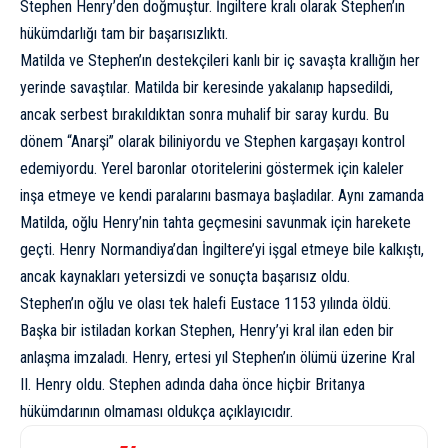
Stephen Henry’den doğmuştur. İngiltere kralı olarak Stephen’ın
hükümdarlığı tam bir başarısızlıktı.
Matilda ve Stephen’ın destekçileri kanlı bir iç savaşta krallığın her
yerinde savaştılar. Matilda bir keresinde yakalanıp hapsedildi,
ancak serbest bırakıldıktan sonra muhalif bir saray kurdu. Bu
dönem “Anarşi” olarak biliniyordu ve Stephen kargaşayı kontrol
edemiyordu. Yerel baronlar otoritelerini göstermek için kaleler
inşa etmeye ve kendi paralarını basmaya başladılar. Aynı zamanda
Matilda, oğlu Henry’nin tahta geçmesini savunmak için harekete
geçti. Henry Normandiya’dan İngiltere’yi işgal etmeye bile kalkıştı,
ancak kaynakları yetersizdi ve sonuçta başarısız oldu.
Stephen’ın oğlu ve olası tek halefi Eustace 1153 yılında öldü.
Başka bir istiladan korkan Stephen, Henry’yi kral ilan eden bir
anlaşma imzaladı. Henry, ertesi yıl Stephen’ın ölümü üzerine Kral
II. Henry oldu. Stephen adında daha önce hiçbir Britanya
hükümdarının olmaması oldukça açıklayıcıdır.