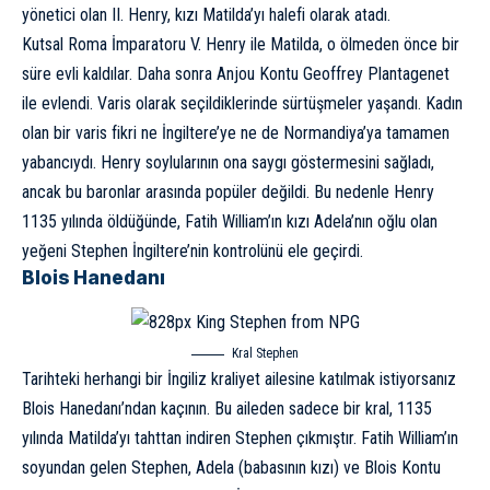
yönetici olan II. Henry, kızı Matilda’yı halefi olarak atadı.
Kutsal Roma İmparatoru V. Henry ile Matilda, o ölmeden önce bir
süre evli kaldılar. Daha sonra Anjou Kontu Geoffrey Plantagenet
ile evlendi. Varis olarak seçildiklerinde sürtüşmeler yaşandı. Kadın
olan bir varis fikri ne İngiltere’ye ne de Normandiya’ya tamamen
yabancıydı. Henry soylularının ona saygı göstermesini sağladı,
ancak bu baronlar arasında popüler değildi. Bu nedenle Henry
1135 yılında öldüğünde, Fatih William’ın kızı Adela’nın oğlu olan
yeğeni Stephen İngiltere’nin kontrolünü ele geçirdi.
Blois Hanedanı
Kral Stephen
Tarihteki herhangi bir İngiliz kraliyet ailesine katılmak istiyorsanız
Blois Hanedanı’ndan kaçının. Bu aileden sadece bir kral, 1135
yılında Matilda’yı tahttan indiren Stephen çıkmıştır. Fatih William’ın
soyundan gelen Stephen, Adela (babasının kızı) ve Blois Kontu