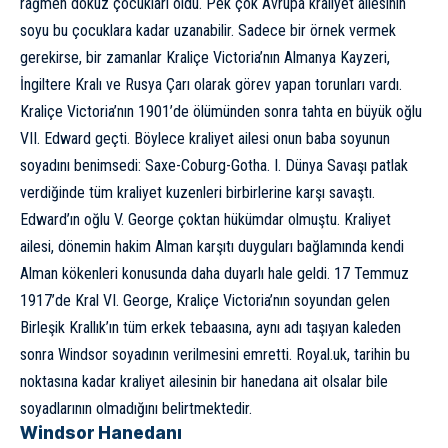
rağmen dokuz çocukları oldu. Pek çok Avrupa kraliyet ailesinin
soyu bu çocuklara kadar uzanabilir. Sadece bir örnek vermek
gerekirse, bir zamanlar Kraliçe Victoria’nın Almanya Kayzeri,
İngiltere Kralı ve Rusya Çarı olarak görev yapan torunları vardı.
Kraliçe Victoria’nın 1901’de ölümünden sonra tahta en büyük oğlu
VII. Edward geçti. Böylece kraliyet ailesi onun baba soyunun
soyadını benimsedi: Saxe-Coburg-Gotha.
I. Dünya Savaşı
patlak
verdiğinde tüm kraliyet kuzenleri birbirlerine karşı savaştı.
Edward’ın oğlu V. George çoktan hükümdar olmuştu. Kraliyet
ailesi, dönemin hakim Alman karşıtı duyguları bağlamında kendi
Alman kökenleri konusunda daha duyarlı hale geldi. 17 Temmuz
1917’de Kral VI. George, Kraliçe Victoria’nın soyundan gelen
Birleşik Krallık’ın tüm erkek tebaasına, aynı adı taşıyan kaleden
sonra Windsor soyadının verilmesini emretti. Royal.uk, tarihin bu
noktasına kadar kraliyet ailesinin bir hanedana ait olsalar bile
soyadlarının olmadığını
belirtmektedir
.
Windsor Hanedanı