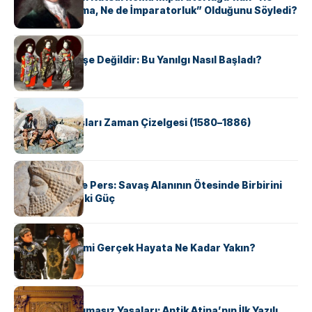
Kutsal, Ne Roma, Ne de İmparatorluk” Olduğunu Söyledi?
KÜLTÜR
Geyşalar Fahişe Değildir: Bu Yanılgı Nasıl Başladı?
KÜLTÜR
Apache Savaşları Zaman Çizelgesi (1580–1886)
KÜLTÜR
Antik Yunan ve Pers: Savaş Alanının Ötesinde Birbirini
Şekillendiren İki Güç
KÜLTÜR
‘Gladiator’ Filmi Gerçek Hayata Ne Kadar Yakın?
KÜLTÜR
Draco’nun Acımasız Yasaları: Antik Atina’nın İlk Yazılı