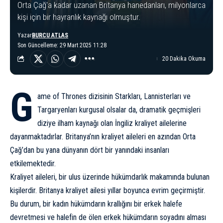
Orta Çağ'a kadar uzanan Britanya hanedanları, milyonlarca
kişi için bir hayranlık kaynağı olmuştur.
Yazar
BURCU ATLAS
Son Güncelleme: 29 Mart 2025 11:28
20 Dakika Okuma
G
ame of Thrones dizisinin Starkları, Lannisterları ve
Targaryenları kurgusal olsalar da, dramatik geçmişleri
diziye ilham kaynağı olan İngiliz kraliyet ailelerine
dayanmaktadırlar. Britanya’nın kraliyet aileleri en azından Orta
Çağ’dan bu yana dünyanın dört bir yanındaki insanları
etkilemektedir.
Kraliyet aileleri, bir ulus üzerinde hükümdarlık makamında bulunan
kişilerdir. Britanya kraliyet ailesi yıllar boyunca evrim geçirmiştir.
Bu durum, bir kadın hükümdarın krallığını bir erkek halefe
devretmesi ve halefin de ölen erkek hükümdarın soyadını alması