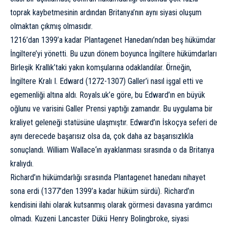
toprak kaybetmesinin ardından Britanya’nın aynı siyasi oluşum
olmaktan çıkmış olmasıdır.
1216’dan 1399’a kadar Plantagenet Hanedanı’ndan beş hükümdar
İngiltere’yi yönetti. Bu uzun dönem boyunca İngiltere hükümdarları
Birleşik Krallık’taki yakın komşularına odaklandılar. Örneğin,
İngiltere Kralı I. Edward (1272-1307) Galler’i nasıl işgal etti ve
egemenliği altına aldı.
Royals.uk’e göre
, bu Edward’ın en büyük
oğlunu ve varisini Galler Prensi yaptığı zamandır. Bu uygulama bir
kraliyet geleneği statüsüne ulaşmıştır. Edward’ın İskoçya seferi de
aynı derecede başarısız olsa da, çok daha az başarısızlıkla
sonuçlandı.
William Wallace
‘ın ayaklanması sırasında o da Britanya
kralıydı.
Richard’ın hükümdarlığı sırasında Plantagenet hanedanı nihayet
sona erdi (1377’den 1399’a kadar hüküm sürdü). Richard’ın
kendisini ilahi olarak kutsanmış olarak görmesi davasına yardımcı
olmadı. Kuzeni Lancaster Dükü Henry Bolingbroke, siyasi