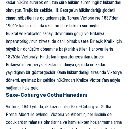
kadar hüküm sürerek en uzun süre hüküm süren İngiliz hükümdarı
olmuştur. Trajik bir şekilde, III. George’un hükümdarlığı şiddetli
cinnet nöbetleri ile gölgelenmiştir. Torunu Victoria ise 1837’den
1901’e kadar daha da uzun bir süre hüküm sürmüştür.
Bu kral ve kraliçeler, sanayi devriminin gelişi ve Britanya
İmparatorluğu’nun zirvesi de dahil olmak üzere Birleşik Krallık için
büyük bir dönüşüm dönemine başkanlık ettiler. Hanoverlilerin
1876’da Victoria’yı Hindistan İmparatoriçesi ilan etmesi,
Britanya’nın emperyal arzularının dünya çapında ne kadar
yayıldığının bir göstergesidir. Onun hükümdarlığı sırasında Viktorya
dönemi, ayrılmaz bir şekilde hükümdarı Kraliçe Victoria’nın adıyla
bağlantılı hale geldi.
Saxe-Coburg ve Gotha Hanedanı
Victoria, 1840 yılında, ilk kuzeni olan Saxe-Coburg ve Gotha
Prensi Albert ile evlendi. Victoria ve Albert’in, her ikisinin de
çocuklardan rahatsız olmalarına ve hamilelikten hoşlanmamalarına