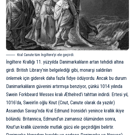
Kral Canute tüm İngiltere’yi ele geçirdi.
İngiltere Krallığı 11. yüzyılda Danimarkalıların artan tehdidi altına
girdi.
British Library’nin belgelediği gibi
, monarşi saldırıları
önlemek için giderek daha fazla fidye ödüyordu. Ancak bu durum
Danimarkalıların güvenini artırmışa benziyor, çünkü 1014 yılında
Swein Forkbeard Wessex kralı Æthelred’i tahttan indirdi. Ertesi yıl,
1016’da, Swein’in oğlu Knut (Cnut, Canute olarak da yazılır)
Assandun Savaşı’nda Kral Edmund Ironside’ı yenince krallık ikiye
bölündü. Britannica, Edmund’un zamansız ölümünden sonra,
Knut’un krallık üzerinde mutlak gücü ele geçirdiğini
belirtir
.