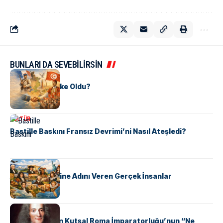
BUNLARI DA SEVEBİLİRSİN
KÜLTÜR
Tunus Nasıl Ülke Oldu?
KÜLTÜR
Bastille Baskını Fransız Devrimi’ni Nasıl Ateşledi?
KÜLTÜR
ABD Eyaletlerine Adını Veren Gerçek İnsanlar
KÜLTÜR
Voltaire Neden Kutsal Roma İmparatorluğu’nun “Ne