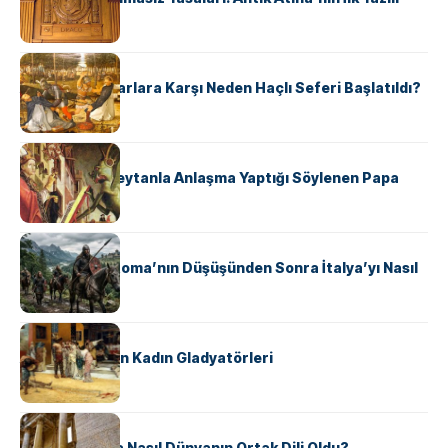
Hukuk Kodu
KÜLTÜR
Avrupalı ​​Katharlara Karşı Neden Haçlı Seferi Başlatıldı?
KÜLTÜR
II. Silvester: Şeytanla Anlaşma Yaptığı Söylenen Papa
KÜLTÜR
Ostrogotlar Roma’nın Düşüşünden Sonra İtalya’yı Nasıl
Ele Geçirdi?
KÜLTÜR
Antik Roma’nın Kadın Gladyatörleri
KÜLTÜR
Antik Yunanca Nasıl Dünyanın Ortak Dili Oldu?