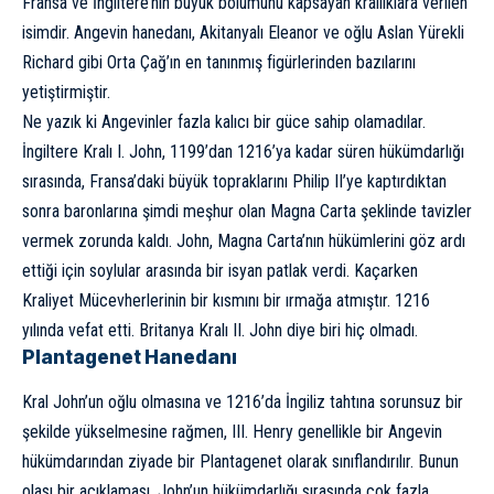
Fransa ve İngiltere’nin büyük bölümünü kapsayan krallıklara verilen
isimdir. Angevin hanedanı, Akitanyalı Eleanor ve oğlu
Aslan Yürekli
Richard
gibi Orta Çağ’ın en tanınmış figürlerinden bazılarını
yetiştirmiştir.
Ne yazık ki Angevinler fazla kalıcı bir güce sahip olamadılar.
İngiltere Kralı I. John, 1199’dan 1216’ya kadar süren hükümdarlığı
sırasında, Fransa’daki büyük topraklarını Philip II’ye kaptırdıktan
sonra baronlarına şimdi meşhur olan
Magna Carta
şeklinde tavizler
vermek zorunda kaldı. John, Magna Carta’nın hükümlerini göz ardı
ettiği için soylular arasında bir isyan patlak verdi. Kaçarken
Kraliyet Mücevherlerinin bir kısmını bir ırmağa atmıştır. 1216
yılında vefat etti. Britanya Kralı II. John diye biri hiç olmadı.
Plantagenet Hanedanı
Kral John’un oğlu olmasına ve 1216’da İngiliz tahtına sorunsuz bir
şekilde yükselmesine rağmen, III. Henry genellikle bir Angevin
hükümdarından ziyade bir Plantagenet olarak sınıflandırılır. Bunun
olası bir açıklaması, John’un hükümdarlığı sırasında çok fazla