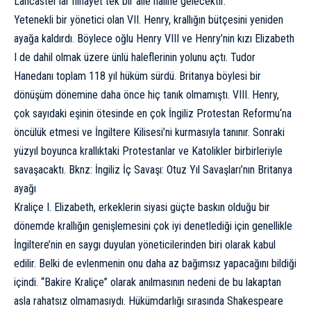
Lancaster’lar nihayet tek bir aile haline gelecektir.
Yetenekli bir yönetici olan VII. Henry, krallığın bütçesini yeniden
ayağa kaldırdı. Böylece oğlu Henry VIII ve Henry’nin kızı Elizabeth
I de dahil olmak üzere ünlü haleflerinin yolunu açtı.
Tudor
Hanedanı
toplam 118 yıl hüküm sürdü. Britanya böylesi bir
dönüşüm dönemine daha önce hiç tanık olmamıştı. VIII. Henry,
çok sayıdaki eşinin ötesinde en çok İngiliz
Protestan Reformu
‘na
öncülük etmesi ve İngiltere Kilisesi’ni kurmasıyla tanınır. Sonraki
yüzyıl boyunca krallıktaki Protestanlar ve Katolikler birbirleriyle
savaşacaktı. Bknz:
İngiliz İç Savaşı: Otuz Yıl Savaşları’nın Britanya
ayağı
Kraliçe I. Elizabeth, erkeklerin siyasi güçte baskın olduğu bir
dönemde krallığın genişlemesini çok iyi denetlediği için genellikle
İngiltere’nin en saygı duyulan yöneticilerinden biri olarak kabul
edilir. Belki de evlenmenin onu daha az bağımsız yapacağını bildiği
içindi. “Bakire Kraliçe” olarak anılmasının nedeni de bu lakaptan
asla rahatsız olmamasıydı. Hükümdarlığı sırasında Shakespeare