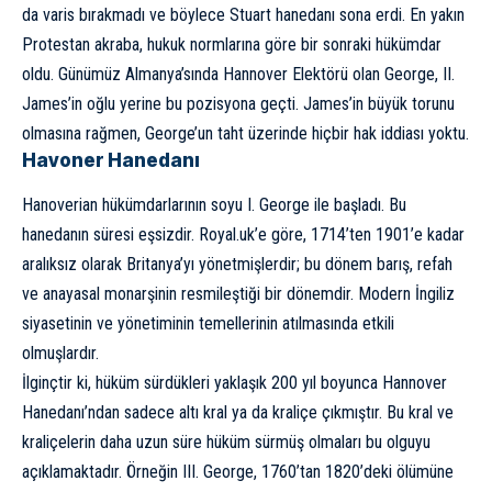
da varis bırakmadı ve böylece Stuart hanedanı sona erdi. En yakın
Protestan akraba, hukuk normlarına göre bir sonraki hükümdar
oldu. Günümüz Almanya’sında Hannover Elektörü olan George, II.
James’in oğlu yerine bu pozisyona geçti. James’in büyük torunu
olmasına rağmen, George’un taht üzerinde hiçbir hak iddiası yoktu.
Havoner Hanedanı
Hanoverian hükümdarlarının soyu I. George ile başladı. Bu
hanedanın süresi eşsizdir.
Royal.uk’e göre
, 1714’ten 1901’e kadar
aralıksız olarak Britanya’yı yönetmişlerdir; bu dönem barış, refah
ve anayasal monarşinin resmileştiği bir dönemdir. Modern İngiliz
siyasetinin ve yönetiminin temellerinin atılmasında etkili
olmuşlardır.
İlginçtir ki, hüküm sürdükleri yaklaşık 200 yıl boyunca Hannover
Hanedanı’ndan sadece altı kral ya da kraliçe çıkmıştır. Bu kral ve
kraliçelerin daha uzun süre hüküm sürmüş olmaları bu olguyu
açıklamaktadır. Örneğin III. George, 1760’tan 1820’deki ölümüne