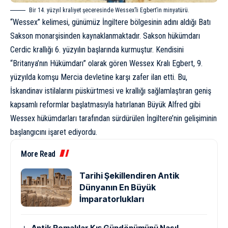
Bir 14. yüzyıl kraliyet şeceresinde Wessex’li Egbert’in minyatürü.
“Wessex” kelimesi, günümüz İngiltere bölgesinin adını aldığı Batı
Sakson monarşisinden kaynaklanmaktadır. Sakson hükümdarı
Cerdic krallığı 6. yüzyılın başlarında kurmuştur. Kendisini
“Britanya’nın Hükümdarı” olarak gören Wessex Kralı Egbert, 9.
yüzyılda komşu Mercia devletine karşı zafer ilan etti. Bu,
İskandinav istilalarını püskürtmesi ve krallığı sağlamlaştıran geniş
kapsamlı reformlar başlatmasıyla hatırlanan Büyük Alfred gibi
Wessex hükümdarları tarafından sürdürülen İngiltere’nin gelişiminin
başlangıcını işaret ediyordu.
More Read
Tarihi Şekillendiren Antik
Dünyanın En Büyük
İmparatorlukları
Antik Romalılar Kış Gündönümünü Nasıl