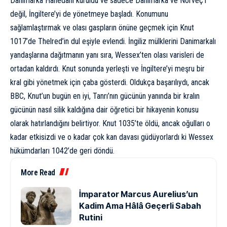
Danimarka Hanedanı kuruldu ve sadece
Danimarka
ve
Norveç
‘i
değil, İngiltere’yi de yönetmeye başladı. Konumunu
sağlamlaştırmak ve olası gaspların önüne geçmek için Knut
1017’de Thelred’in dul eşiyle evlendi. İngiliz mülklerini Danimarkalı
yandaşlarına dağıtmanın yanı sıra, Wessex’ten olası varisleri de
ortadan kaldırdı. Knut sonunda yerleşti ve İngiltere’yi meşru bir
kral gibi yönetmek için çaba gösterdi. Oldukça başarılıydı, ancak
BBC, Knut’un bugün en iyi, Tanrı’nın gücünün yanında bir kralın
gücünün nasıl silik kaldığına dair öğretici bir hikayenin konusu
olarak hatırlandığını
belirtiyor
. Knut 1035’te öldü, ancak oğulları o
kadar etkisizdi ve o kadar çok kan davası güdüyorlardı ki Wessex
hükümdarları 1042’de geri döndü.
More Read
İmparator Marcus Aurelius’un
Kadim Ama Hâlâ Geçerli Sabah
Rutini