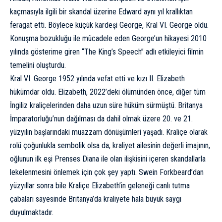
kaçmasıyla ilgili bir skandal üzerine Edward aynı yıl krallıktan
feragat etti. Böylece küçük kardeşi George, Kral
VI. George
oldu.
Konuşma bozukluğu ile mücadele eden George’un hikayesi 2010
yılında gösterime giren “
The King’s Speech
” adlı etkileyici filmin
temelini oluşturdu.
Kral VI. George 1952 yılında vefat etti ve kızı II. Elizabeth
hükümdar oldu. Elizabeth, 2022’deki ölümünden önce, diğer tüm
İngiliz kraliçelerinden daha uzun süre hüküm sürmüştü. Britanya
İmparatorluğu’nun dağılması da dahil olmak üzere 20. ve 21.
yüzyılın başlarındaki muazzam dönüşümleri yaşadı. Kraliçe olarak
rolü çoğunlukla sembolik olsa da, kraliyet ailesinin değerli imajının,
oğlunun ilk eşi Prenses Diana ile olan ilişkisini içeren skandallarla
lekelenmesini önlemek için çok şey yaptı. Swein Forkbeard’dan
yüzyıllar sonra bile Kraliçe Elizabeth’in geleneği canlı tutma
çabaları sayesinde Britanya’da kraliyete hala büyük saygı
duyulmaktadır.