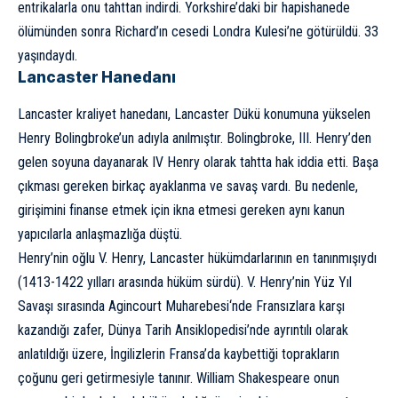
entrikalarla onu tahttan indirdi. Yorkshire’daki bir hapishanede
ölümünden sonra Richard’ın cesedi Londra Kulesi’ne götürüldü. 33
yaşındaydı.
Lancaster Hanedanı
Lancaster kraliyet hanedanı, Lancaster Dükü konumuna yükselen
Henry Bolingbroke’un adıyla anılmıştır. Bolingbroke, III. Henry’den
gelen soyuna dayanarak IV Henry olarak tahtta hak iddia etti. Başa
çıkması gereken birkaç ayaklanma ve savaş vardı. Bu nedenle,
girişimini finanse etmek için ikna etmesi gereken aynı kanun
yapıcılarla anlaşmazlığa düştü.
Henry’nin oğlu V. Henry, Lancaster hükümdarlarının en tanınmışıydı
(1413-1422 yılları arasında hüküm sürdü). V. Henry’nin
Yüz Yıl
Savaşı
sırasında
Agincourt Muharebesi
‘nde Fransızlara karşı
kazandığı zafer, Dünya Tarih Ansiklopedisi’nde ayrıntılı olarak
anlatıldığı üzere, İngilizlerin Fransa’da kaybettiği toprakların
çoğunu geri getirmesiyle tanınır.
William Shakespeare
onun