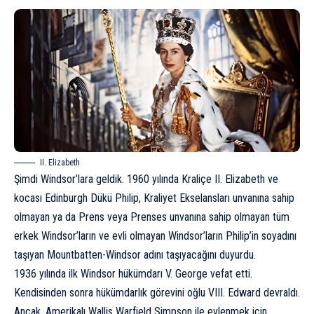
II. Elizabeth
Şimdi Windsor’lara geldik. 1960 yılında Kraliçe II. Elizabeth ve
kocası Edinburgh Dükü Philip, Kraliyet Ekselansları unvanına sahip
olmayan ya da Prens veya Prenses unvanına sahip olmayan tüm
erkek Windsor’ların ve evli olmayan Windsor’ların Philip’in soyadını
taşıyan Mountbatten-Windsor adını taşıyacağını duyurdu.
1936 yılında ilk Windsor hükümdarı V. George vefat etti.
Kendisinden sonra hükümdarlık görevini oğlu VIII. Edward devraldı.
Ancak, Amerikalı Wallis Warfield Simpson ile evlenmek için