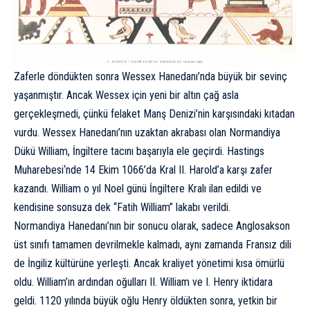
Zaferle döndükten sonra Wessex Hanedanı’nda büyük bir sevinç
yaşanmıştır. Ancak Wessex için yeni bir altın çağ asla
gerçekleşmedi, çünkü felaket Manş Denizi’nin karşısındaki kıtadan
vurdu. Wessex Hanedanı’nın uzaktan akrabası olan Normandiya
Dükü William, İngiltere tacını başarıyla ele geçirdi.
Hastings
Muharebesi
‘nde 14 Ekim 1066’da Kral II. Harold’a karşı zafer
kazandı. William o yıl Noel günü İngiltere Kralı ilan edildi ve
kendisine sonsuza dek “Fatih William” lakabı verildi.
Normandiya Hanedanı’nın bir sonucu olarak, sadece Anglosakson
üst sınıfı tamamen devrilmekle kalmadı, aynı zamanda Fransız dili
de İngiliz kültürüne yerleşti. Ancak kraliyet yönetimi kısa ömürlü
oldu. William’ın ardından oğulları II. William ve I. Henry iktidara
geldi. 1120 yılında büyük oğlu Henry öldükten sonra, yetkin bir