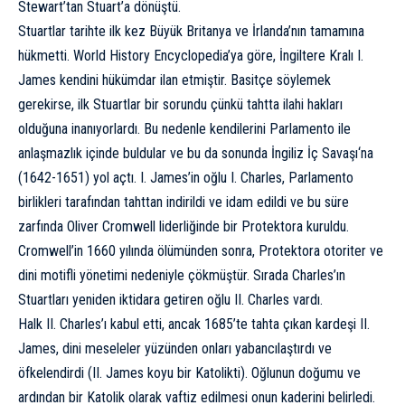
Stewart’tan Stuart’a dönüştü.
Stuartlar tarihte ilk kez Büyük Britanya ve İrlanda’nın tamamına
hükmetti. World History Encyclopedia’ya göre, İngiltere Kralı I.
James kendini hükümdar ilan etmiştir. Basitçe söylemek
gerekirse, ilk Stuartlar bir sorundu çünkü tahtta ilahi hakları
olduğuna inanıyorlardı. Bu nedenle kendilerini Parlamento ile
anlaşmazlık içinde buldular ve bu da sonunda
İngiliz İç Savaşı
‘na
(1642-1651) yol açtı. I. James’in oğlu
I. Charles
, Parlamento
birlikleri tarafından tahttan indirildi ve idam edildi ve bu süre
zarfında Oliver Cromwell liderliğinde bir Protektora kuruldu.
Cromwell’in 1660 yılında ölümünden sonra, Protektora otoriter ve
dini motifli yönetimi nedeniyle çökmüştür. Sırada Charles’ın
Stuartları yeniden iktidara getiren oğlu II. Charles vardı.
Halk II. Charles’ı kabul etti, ancak 1685’te tahta çıkan kardeşi II.
James, dini meseleler yüzünden onları yabancılaştırdı ve
öfkelendirdi (II. James koyu bir Katolikti). Oğlunun doğumu ve
ardından bir Katolik olarak vaftiz edilmesi onun kaderini belirledi.