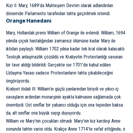
Kızı II. Mary, 1689’da Muhteşem Devrim olarak adlandırılan
dönemde Parlamento tarafından tahta geçirilmek istendi.
Orange Hanedanı
Mary, Hollandalı prens William of Orange ile evlendi. William, 1694
yılında çiçek hastalığından zamansız ölümüne kadar Mary ile
iktidarı paylaştı. William 1702 yılına kadar tek kral olarak kalacaktı.
Teolojik anlaşmazlık çözüldü ve Kraliyetin Protestanlığı savunan
bir tavır aldığı bildirildi. Gerçekte ise 1701’de kabul edilen
Uzlaşma Yasası sadece Protestanların tahta çıkabileceğini
öngörüyordu.
Kraliyet itidali III. William’ın güçlü yanlarından biriydi ve yıkıcı iç
savaşların ardından monarşinin ayakta kalmasını sağlamada çok
önemliydi. Üst sınıflar bir yabancı olduğu için ona tepeden baksa
da, alt sınıflar ona büyük saygı duyuyordu.
William ve Mary’nin çocukları olmadı. Mary’nin kız kardeşi Anne
sonunda tahtın varisi oldu. Kraliçe Anne 1714’te vefat ettiğinde, o