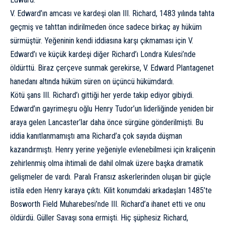
V. Edward’ın amcası ve kardeşi olan III. Richard, 1483 yılında tahta
geçmiş ve tahttan indirilmeden önce sadece birkaç ay hüküm
sürmüştür. Yeğeninin kendi iddiasına karşı çıkmaması için V.
Edward’ı ve küçük kardeşi diğer Richard’ı Londra Kulesi’nde
öldürttü. Biraz çerçeve sunmak gerekirse, V. Edward Plantagenet
hanedanı altında hüküm süren on üçüncü hükümdardı.
Kötü şans III. Richard’ı gittiği her yerde takip ediyor gibiydi.
Edward’ın gayrimeşru oğlu Henry Tudor’un liderliğinde yeniden bir
araya gelen Lancaster’lar daha önce sürgüne gönderilmişti. Bu
iddia kanıtlanmamıştı ama Richard’a çok sayıda düşman
kazandırmıştı. Henry yerine yeğeniyle evlenebilmesi için kraliçenin
zehirlenmiş olma ihtimali de dahil olmak üzere başka dramatik
gelişmeler de vardı. Paralı Fransız askerlerinden oluşan bir güçle
istila eden Henry karaya çıktı. Kilit konumdaki arkadaşları 1485’te
Bosworth Field Muharebesi’nde III. Richard’a ihanet etti ve onu
öldürdü. Güller Savaşı sona ermişti. Hiç şüphesiz Richard,