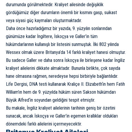
durumunda görülmektedir. Kraliyet ailesinde değişiklik
gördüğümüz diğer durumların önemli bir kısmını gasp, suikast
veya siyasi güç kaymaları oluşturmaktadır.
Daha önce hazırladığımız bir yazıda
, 9. yüzyılın sonlarından
günümüze kadar İngiltere, İskoçya ve Galler’in tüm
hükümdarlarının kullanışlı bir listesini sunmuştuk. İlki 802 yılında
Wessex olmak üzere Britanya’da 14 farklı kraliyet hanesi olmuştur.
Bu sadece Galler ve daha sonra İskoçya ile birleşene kadar İngiliz
kraliyet ailelerini dikkate almaktadır. Bununla birlikte, çok sayıda
hane olmasına rağmen, neredeyse hepsi birbiriyle bağlantılıdır.
Life Dergisi,
DNA
testi kullanarak Kraliçe
II. Elizabeth
‘in hem Fatih
William’ın hem de 9. yüzyılda hüküm süren Sakson hükümdarı
Büyük Alfred
‘in soyundan geldiğini
tespit etmiştir
.
Bu makale, İngiliz kraliyet ailelerinin tarihinin geniş bir özetini
sunacak, ancak İskoçya ve Galler’in egemen krallıklar oldukları
dönemdeki farklı ailelerini içermeyecektir.