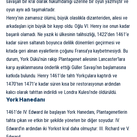
savaşan bir kral olarak hükümdarlığı üzerine bir oyun yazmıştır ve
oyun aynı adı taşımaktadır.
Henry’nin zamansız ölümü, büyük olasılıkla dizanteriden, ailesi ve
arkadaşları için büyük bir kayıp oldu. Oğlu VI. Henry ise onun kadar
başarılı olamadı. Ne yazık ki ülkesinin talihsizliği, 1422’den 1461’e
kadar süren saltanatı boyunca delilik dönemleri geçirmesi ve
kıtada geri alınan eyaletlerin çoğunu Fransa’ya kaybetmesiydi. Bu
durum, York Dükü’nün rakip Plantagenet ailesinin Lancaster’lara
karşı ayaklanmasına önderlik ettiği
Güller Savaşı
‘nın başlamasına
katkıda bulundu. Henry 1461’de tahtı Yorkçulara kaptırdı ve
1470’ten 1471’e kadar süren kısa bir restorasyonun ardından
kalıcı olarak tahttan indirildi ve Londra Kulesi’nde öldürüldü.
York Hanedanı
1461’de IV. Edward ile başlayan York Hanedanı, Plantagenetlerin
tahta çıkan ve etkin bir şekilde yöneten bir diğer soyudur. IV.
Edward’ın ardından iki Yorkist kral daha olmuştur: III. Richard ve V.
Edward.