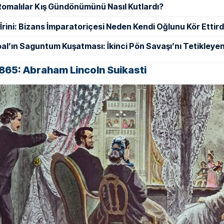
Romalılar Kış Gündönümünü Nasıl Kutlardı?
ı İrini: Bizans İmparatoriçesi Neden Kendi Oğlunu Kör Ettird
al’ın Saguntum Kuşatması: İkinci Pön Savaşı’nı Tetikleyen
1865: Abraham Lincoln Suikasti