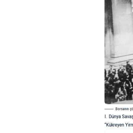
Borsanın ç
I. Dünya Sava
“Kükreyen Yirm