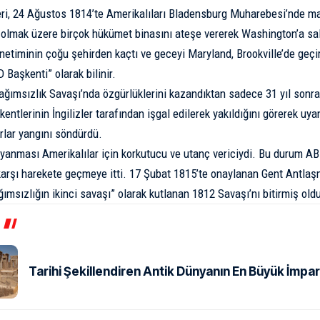
leri, 24 Ağustos 1814’te Amerikalıları Bladensburg Muharebesi’nde m
 olmak üzere birçok hükümet binasını ateşe vererek Washington’a sa
etiminin çoğu şehirden kaçtı ve geceyi Maryland, Brookville’de geçir
Başkenti” olarak bilinir.
Bağımsızlık Savaşı’nda özgürlüklerini kazandıktan sadece 31 yıl sonr
entlerinin İngilizler tarafından işgal edilerek yakıldığını görerek uy
rlar yangını söndürdü.
yanması Amerikalılar için korkutucu ve utanç vericiydi. Bu durum AB
e karşı harekete geçmeye itti. 17 Şubat 1815’te onaylanan Gent Antlaş
ğımsızlığın ikinci savaşı” olarak kutlanan 1812 Savaşı’nı bitirmiş old
Tarihi Şekillendiren Antik Dünyanın En Büyük İmpar