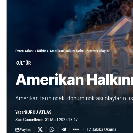
Evren Atlası
>
Kültür
>
Amerikan Halkını Şoka Uğratmış Olaylar
KÜLTÜR
Amerikan Halkını
Amerikan tarihindeki dönüm noktası olayların lis
Yazar
BURCU ATLAS
Son Güncelleme: 31 Mart 2025 18:47
12 Dakika Okuma
Paylaş