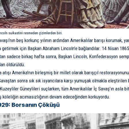
coln suikastini resmeden çizimlerden biri.
avaşı
‘nın beş korkunç yılının ardından Amerikalılar barışı korumak, yar
ya getirmek için Başkan Abraham Lincoln’e bağlandılar. 14 Nisan 1865
ktan sadece birkaç hafta sonra, Başkan Lincoln, Konfederasyon sem
dan öldürüldü.
a atışı Amerika’nın birleşmiş bir millet olarak barışçıl restorasyonun
avaştan sonra sık sık isyancılara karşı yumuşak olmakla eleştirile
Kuzeyliler Güneylileri suçlarken, tüm Amerikalılar İç Savaş’ın asla 
ış köleliğin acımasızlığının devam edeceğinden korkuyordu.
929: Borsanın Çöküşü