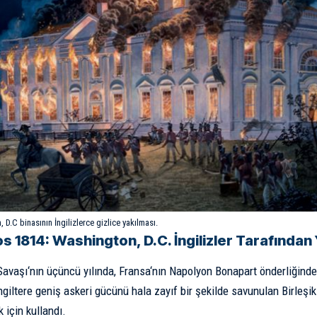
 D.C binasının İngilizlerce gizlice yakılması.
s 1814: Washington, D.C. İngilizler Tarafından 
Savaşı
‘nın üçüncü yılında,
Fransa
‘nın
Napolyon Bonapart
önderliğinde 
ngiltere geniş askeri gücünü hala zayıf bir şekilde savunulan Birleşik
 için kullandı.