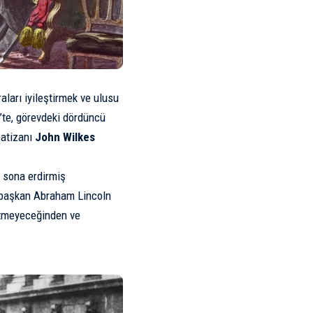
aları iyileştirmek ve ulusu
’te, görevdeki dördüncü
patizanı
John Wilkes
u sona erdirmiş
n başkan Abraham Lincoln
bitmeyeceğinden ve