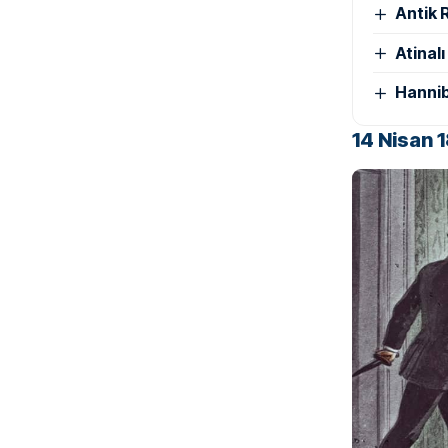
Antik 
Atinal
Hannib
14 Nisan 