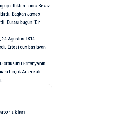
ağlup ettikten sonra Beyaz
ldırdı. Başkan James
di. Burası bugün “Bir
a, 24 Ağustos 1814
andı. Ertesi gün başlayan
D ordusunu Britanya’nın
ması birçok Amerikalı
u.
atorlukları