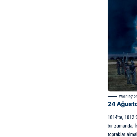
Washington,
24 Ağusto
1814’te,
1812 
bir zamanda, İ
topraklar almak