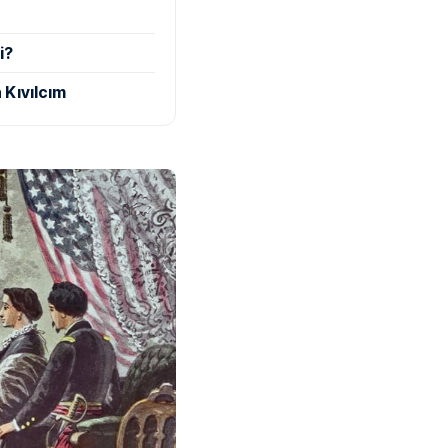
i?
 Kıvılcım