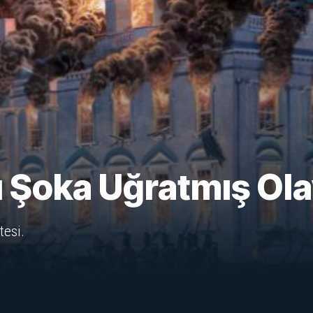
 Şoka Uğratmış Ola
tesi.