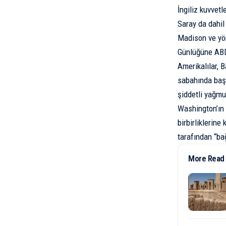
İngiliz kuvvet
Saray da dahil
Madison ve yön
Günlüğüne ABD 
Amerikalılar, 
sabahında başk
şiddetli yağmu
Washington’ın 
birbirliklerin
tarafından “ba
More Read