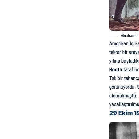
Abraham Lin
Amerikan İç S
tekrar bir ara
yılına başladı
Booth
tarafın
Tek bir tabanc
görünüyordu. S
öldürülmüştü. 
yasallaştırılm
29 Ekim 1