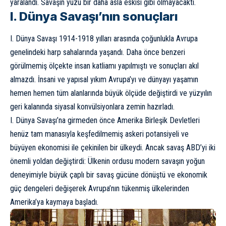
yaralandı. Savaşın yüzü bir daha asla eskisi gibi olmayacaktı.
I. Dünya Savaşı’nın sonuçları
I. Dünya Savaşı 1914-1918 yılları arasında çoğunlukla Avrupa
genelindeki harp sahalarında yaşandı. Daha önce benzeri
görülmemiş ölçekte insan katliamı yapılmıştı ve sonuçları akıl
almazdı. İnsani ve yapısal yıkım Avrupa’yı ve dünyayı yaşamın
hemen hemen tüm alanlarında büyük ölçüde değiştirdi ve yüzyılın
geri kalanında siyasal konvülsiyonlara zemin hazırladı.
I. Dünya Savaşı’na girmeden önce Amerika Birleşik Devletleri
henüz tam manasıyla keşfedilmemiş askeri potansiyeli ve
büyüyen ekonomisi ile çekinilen bir ülkeydi. Ancak savaş ABD’yi iki
önemli yoldan değiştirdi: Ülkenin ordusu modern savaşın yoğun
deneyimiyle büyük çaplı bir savaş gücüne dönüştü ve ekonomik
güç dengeleri değişerek Avrupa’nın tükenmiş ülkelerinden
Amerika’ya kaymaya başladı.