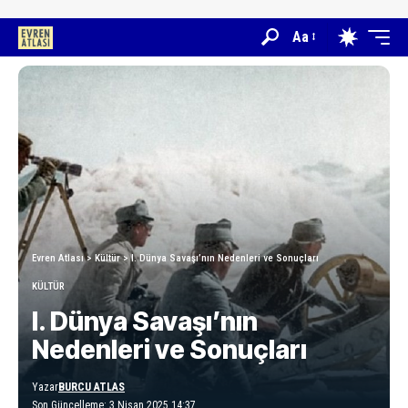
Aa
Evren Atlası
>
Kültür
>
I. Dünya Savaşı’nın Nedenleri ve Sonuçları
KÜLTÜR
I. Dünya Savaşı’nın
Nedenleri ve Sonuçları
Yazar
BURCU ATLAS
Son Güncelleme: 3 Nisan 2025 14:37