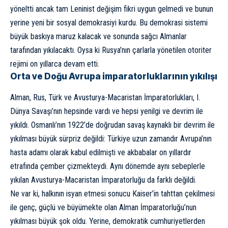
yöneltti ancak tam Leninist değişim fikri uygun gelmedi ve bunun
yerine yeni bir sosyal demokrasiyi kurdu. Bu demokrasi sistemi
büyük baskıya maruz kalacak ve sonunda sağcı Almanlar
tarafından yıkılacaktı. Oysa ki Rusya’nın çarlarla yönetilen otoriter
rejimi on yıllarca devam etti.
Orta ve Doğu Avrupa imparatorluklarının yıkılışı
Alman, Rus, Türk ve Avusturya-Macaristan İmparatorlukları, I.
Dünya Savaşı’nın hepsinde vardı ve hepsi yenilgi ve devrim ile
yıkıldı. Osmanlı’nın 1922’de doğrudan savaş kaynaklı bir devrim ile
yıkılması büyük sürpriz değildi: Türkiye uzun zamandır Avrupa’nın
hasta adamı olarak kabul edilmişti ve akbabalar on yıllardır
etrafında çember çizmekteydi. Aynı dönemde aynı sebeplerle
yıkılan Avusturya-Macaristan İmparatorluğu da farklı değildi.
Ne var ki, halkının isyan etmesi sonucu Kaiser’in tahttan çekilmesi
ile genç, güçlü ve büyümekte olan Alman İmparatorluğu’nun
yıkılması büyük şok oldu. Yerine, demokratik cumhuriyetlerden