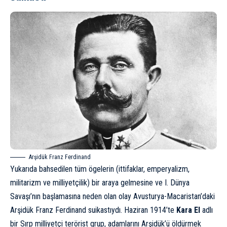
Arşidük Franz Ferdinand
Yukarıda bahsedilen tüm ögelerin (ittifaklar, emperyalizm,
militarizm ve milliyetçilik) bir araya gelmesine ve I. Dünya
Savaşı’nın başlamasına neden olan olay Avusturya-Macaristan’daki
Arşidük
Franz Ferdinand suikastıydı
. Haziran 1914’te
Kara El
adlı
bir Sırp milliyetçi terörist grup, adamlarını Arşidük’ü öldürmek