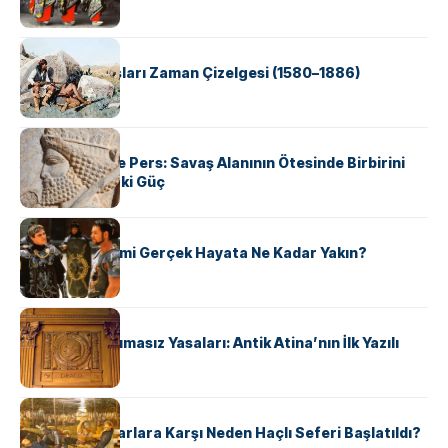
KÜLTÜR
Apache Savaşları Zaman Çizelgesi (1580–1886)
KÜLTÜR
Antik Yunan ve Pers: Savaş Alanının Ötesinde Birbirini
Şekillendiren İki Güç
KÜLTÜR
‘Gladiator’ Filmi Gerçek Hayata Ne Kadar Yakın?
KÜLTÜR
Draco’nun Acımasız Yasaları: Antik Atina’nın İlk Yazılı
Hukuk Kodu
KÜLTÜR
Avrupalı ​​Katharlara Karşı Neden Haçlı Seferi Başlatıldı?