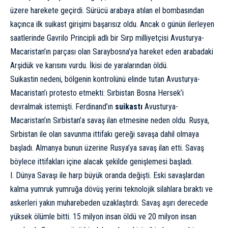
üzere harekete geçirdi. Sürücü arabaya atılan el bombasından
kaçınca ilk suikast girişimi başarısız oldu. Ancak o günün ilerleyen
saatlerinde Gavrilo Principli adlı bir Sırp milliyetçisi Avusturya-
Macaristan’ın parçası olan Saraybosna’ya hareket eden arabadaki
Arşidük ve karısını vurdu. İkisi de yaralarından öldü.
Suikastin nedeni, bölgenin kontrolünü elinde tutan Avusturya-
Macaristan’ı protesto etmekti: Sırbistan Bosna Hersek’i
devralmak istemişti. Ferdinand’ın
suikastı
Avusturya-
Macaristan’ın Sırbistan’a savaş ilan etmesine neden oldu. Rusya,
Sırbistan ile olan savunma ittifakı gereği savaşa dahil olmaya
başladı. Almanya bunun üzerine Rusya’ya savaş ilan etti. Savaş
böylece ittifakları içine alacak şekilde genişlemesi başladı.
I. Dünya Savaşı ile harp büyük oranda değişti. Eski savaşlardan
kalma yumruk yumruğa dövüş yerini teknolojik silahlara bıraktı ve
askerleri yakın muharebeden uzaklaştırdı. Savaş aşırı derecede
yüksek ölümle bitti. 15 milyon insan öldü ve 20 milyon insan