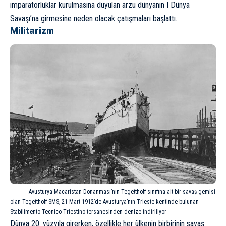
imparatorluklar kurulmasına duyulan arzu dünyanın I Dünya
Savaşı’na girmesine neden olacak çatışmaları başlattı.
Militarizm
Avusturya-Macaristan Donanması’nın Tegetthoff sınıfına ait bir savaş gemisi
olan Tegetthoff SMS, 21 Mart 1912’de Avusturya’nın Trieste kentinde bulunan
Stabilimento Tecnico Triestino tersanesinden denize indiriliyor
Dünya 20. yüzyıla girerken, özellikle her ülkenin birbirinin savaş