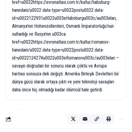
href=u0022https://evrenatlasi.com.tr/kultur/habsburg-
hanedani/u0022 data-type=u0022postu0022 data-
id=u0022122931u0022u003eHabsburgu003c/au003eları,
Almanya’nın Hohenzollernleri, Osmanlı İmparatorluğu’nun
sultanlığı ve Rusya’nın u003ca
href=u0022https://evrenatlasi.com.tr/kultur/romanov-
hanedani/u0022 data-type=u0022postu0022 data-
id=u0022124274u0022u003eRomanovu003c/au003eları –
savaşın doğrudan bir sonucu olarak çöktü ve Avrupa
haritası sonsuza dek değişti. Amerika Birleşik Devletleri bir
dünya gücü olarak ortaya çıktı ve yeni teknoloji savaşları
daha önce hiç olmadığı kadar ölümcül hale getirdi.