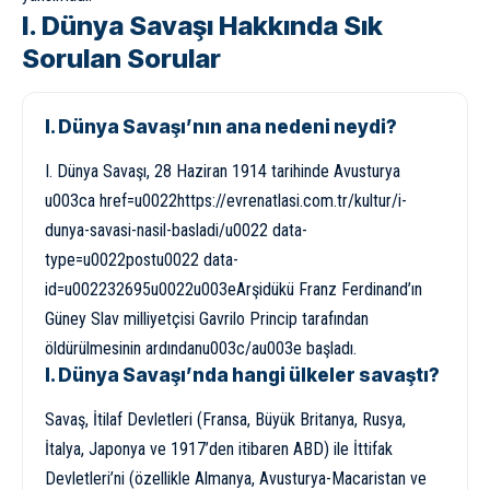
I. Dünya Savaşı Hakkında Sık
Sorulan Sorular
I. Dünya Savaşı’nın ana nedeni neydi?
I. Dünya Savaşı, 28 Haziran 1914 tarihinde Avusturya
u003ca href=u0022https://evrenatlasi.com.tr/kultur/i-
dunya-savasi-nasil-basladi/u0022 data-
type=u0022postu0022 data-
id=u002232695u0022u003eArşidükü Franz Ferdinand’ın
Güney Slav milliyetçisi Gavrilo Princip tarafından
öldürülmesinin ardındanu003c/au003e başladı.
I. Dünya Savaşı’nda hangi ülkeler savaştı?
Savaş, İtilaf Devletleri (Fransa, Büyük Britanya, Rusya,
İtalya, Japonya ve 1917’den itibaren ABD) ile İttifak
Devletleri’ni (özellikle Almanya, Avusturya-Macaristan ve