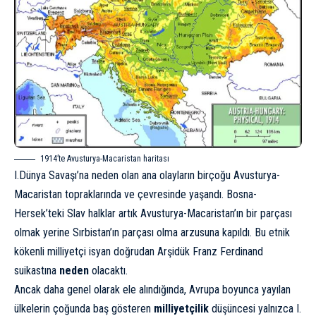
1914’te Avusturya-Macaristan haritası
I.Dünya Savaşı’na neden olan ana olayların birçoğu Avusturya-
Macaristan topraklarında ve çevresinde yaşandı. Bosna-
Hersek’teki Slav halklar artık Avusturya-Macaristan’ın bir parçası
olmak yerine Sırbistan’ın parçası olma arzusuna kapıldı. Bu etnik
kökenli milliyetçi isyan doğrudan Arşidük Franz Ferdinand
suikastına
neden
olacaktı.
Ancak daha genel olarak ele alındığında, Avrupa boyunca yayılan
ülkelerin çoğunda baş gösteren
milliyetçilik
düşüncesi yalnızca I.