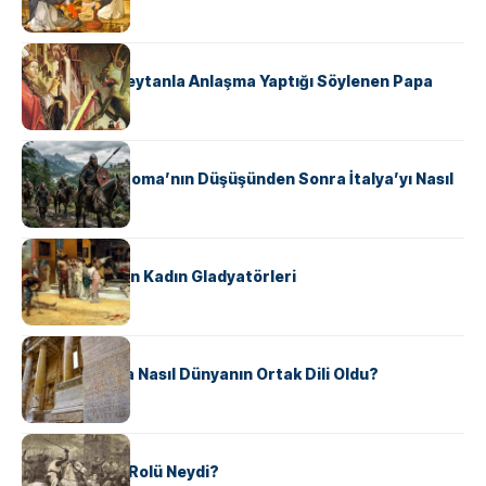
KÜLTÜR
II. Silvester: Şeytanla Anlaşma Yaptığı Söylenen Papa
KÜLTÜR
Ostrogotlar Roma’nın Düşüşünden Sonra İtalya’yı Nasıl
Ele Geçirdi?
KÜLTÜR
Antik Roma’nın Kadın Gladyatörleri
KÜLTÜR
Antik Yunanca Nasıl Dünyanın Ortak Dili Oldu?
KÜLTÜR
Valdensler’in Rolü Neydi?