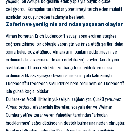
yaşadığı bu Avrupa bölgesinin etnik yapısıyla büyük ölçüde
çelişiyordu. Komşuları tarafından yönetilmeyi tercih eden muhalif
azınlıklar bu düşünceden fazlasıyla beslendi.
Zaferin ve yenilginin ardından yaşanan olaylar
Alman komutan Erich Ludendorff savaşı sona erdiren ateşkes
çağrısını zihinsel bir çöküşle yapmıştır ve imza attığı şartları daha
sonra bulup göz attığında Almanya’nın bunları reddetmesini ve
ordunun hala savaşmaya devam edebileceği söyler. Ancak yeni
sivil hükümet bunu reddeder ve barış tesis edildikten sonra
ordunun artık savaşmaya devam etmesinin yolu kalmamıştır.
Ludendorff’u reddeden sivil liderler hem ordu hem de Ludendorff
için günah keçisi oldular.
Bu hareket
Adolf Hitler
‘in yükselişini sağlamıştır. Çünkü
yenilmez
Alman ordusu
efsanesinin liberaller, sosyalistler ve
Weimar
Cumhuriyeti
‘ne zarar veren Yahudiler tarafından “arkadan
bıçaklanması” sağcı düşüncenin destek bulmasına neden olmuştur.
Bu olay doğrudan Ludendorff’un ağzından, sivillere yenilginin