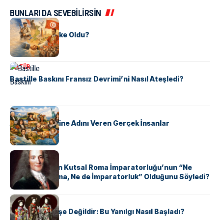
BUNLARI DA SEVEBİLİRSİN
KÜLTÜR
Tunus Nasıl Ülke Oldu?
KÜLTÜR
Bastille Baskını Fransız Devrimi’ni Nasıl Ateşledi?
KÜLTÜR
ABD Eyaletlerine Adını Veren Gerçek İnsanlar
KÜLTÜR
Voltaire Neden Kutsal Roma İmparatorluğu’nun “Ne
Kutsal, Ne Roma, Ne de İmparatorluk” Olduğunu Söyledi?
KÜLTÜR
Geyşalar Fahişe Değildir: Bu Yanılgı Nasıl Başladı?