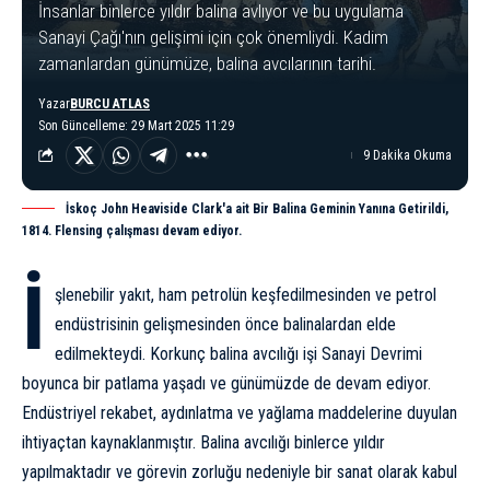
İnsanlar binlerce yıldır balina avlıyor ve bu uygulama
Sanayi Çağı'nın gelişimi için çok önemliydi. Kadim
zamanlardan günümüze, balina avcılarının tarihi.
Yazar
BURCU ATLAS
Son Güncelleme: 29 Mart 2025 11:29
9 Dakika Okuma
İskoç John Heaviside Clark'a ait Bir Balina Geminin Yanına Getirildi,
1814. Flensing çalışması devam ediyor.
İ
şlenebilir yakıt, ham petrolün keşfedilmesinden ve petrol
endüstrisinin gelişmesinden önce balinalardan elde
edilmekteydi. Korkunç balina avcılığı işi
Sanayi Devrimi
boyunca bir patlama yaşadı ve günümüzde de devam ediyor.
Endüstriyel rekabet, aydınlatma ve yağlama maddelerine duyulan
ihtiyaçtan kaynaklanmıştır. Balina avcılığı binlerce yıldır
yapılmaktadır ve görevin zorluğu nedeniyle bir sanat olarak kabul