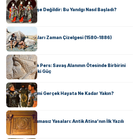
KÜLTÜR
Geyşalar Fahişe Değildir: Bu Yanılgı Nasıl Başladı?
KÜLTÜR
Apache Savaşları Zaman Çizelgesi (1580–1886)
KÜLTÜR
Antik Yunan ve Pers: Savaş Alanının Ötesinde Birbirini
Şekillendiren İki Güç
KÜLTÜR
‘Gladiator’ Filmi Gerçek Hayata Ne Kadar Yakın?
KÜLTÜR
Draco’nun Acımasız Yasaları: Antik Atina’nın İlk Yazılı
Hukuk Kodu