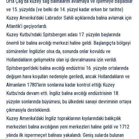
Orta Çağ’da kuzey sağ balinalarını avlamaya ve işlemeye başladılar
ve 15. yüzyılda (ve belki de 14. yüzyıl kadar erken bir tarihte)
Kuzey Amerika’daki Labrador Sahili açıklarında balina avlamak için
Atlantik’i geçiyorlardı.
Kuzey Kutbu’ndaki Spitsbergen adası 17. yüzyılın başlarında
önemli bir balina avcılığı merkezi haline geldi. Başlangıçta bölgeyi
sömürenler İngilizler olsa da, sonunda onlar kovuldu ve
Hollandalıların gelişmekte olan işi devralmasına izin verildi.
Spitsbergen’deki balina avcılığı endüstrisi 16. yüzyılın ortalarında
değişen hava koşulları nedeniyle geriledi, ancak Hollandalıların ve
Almanların 1780’lerin sonlarına kadar kontrol ettiği Kuzey
Kutbu’nda devam etti. İngiliz balina avcılığı endüstrisinin 18.
yüzyılın sonlarında büyümesi, bu ülkedeki sanayi devriminin ortaya
çıkmasıyla desteklendi.
Kuzey Amerika’daki İngiliz topraklarının kıyılarındaki balıkçılık
merkezleri balina avcılığının yeni merkezleri haline geldi ve 1712
yılında ilk ispermeçet balinası yakalandı. Geniş sularda bulunan