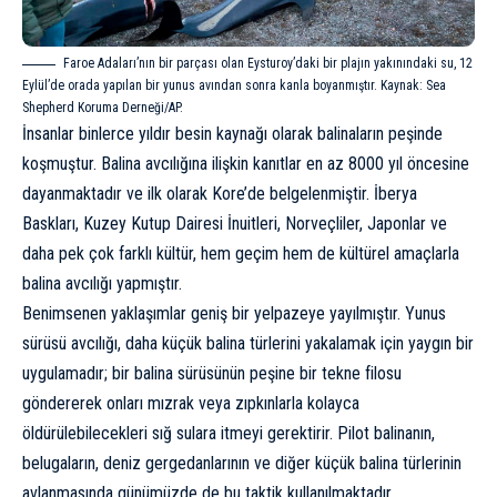
Faroe Adaları’nın bir parçası olan Eysturoy’daki bir plajın yakınındaki su, 12
Eylül’de orada yapılan bir yunus avından sonra kanla boyanmıştır. Kaynak:
Sea
Shepherd Koruma Derneği/AP
.
İnsanlar binlerce yıldır besin kaynağı olarak balinaların peşinde
koşmuştur. Balina avcılığına ilişkin kanıtlar en az 8000 yıl öncesine
dayanmaktadır ve ilk olarak Kore’de belgelenmiştir. İberya
Baskları, Kuzey Kutup Dairesi İnuitleri, Norveçliler, Japonlar ve
daha pek çok farklı kültür, hem geçim hem de kültürel amaçlarla
balina avcılığı yapmıştır.
Benimsenen yaklaşımlar geniş bir yelpazeye yayılmıştır. Yunus
sürüsü avcılığı, daha küçük balina türlerini yakalamak için yaygın bir
uygulamadır; bir balina sürüsünün peşine bir tekne filosu
göndererek onları mızrak veya zıpkınlarla kolayca
öldürülebilecekleri sığ sulara itmeyi gerektirir. Pilot balinanın,
belugaların, deniz gergedanlarının ve diğer küçük balina türlerinin
avlanmasında günümüzde de bu taktik kullanılmaktadır.