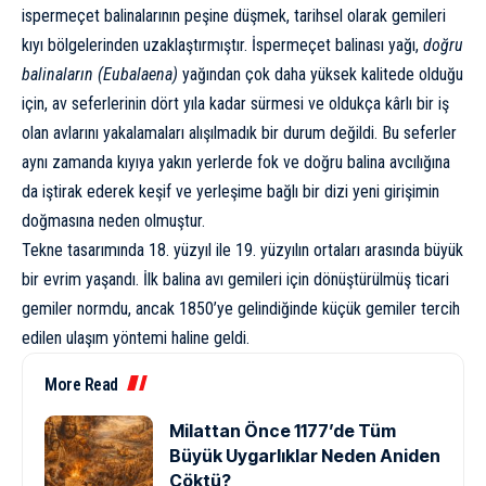
ispermeçet balinalarının peşine düşmek, tarihsel olarak gemileri
kıyı bölgelerinden uzaklaştırmıştır. İspermeçet balinası yağı,
doğru
balinaların (Eubalaena)
yağından çok daha yüksek kalitede olduğu
için, av seferlerinin dört yıla kadar sürmesi ve oldukça kârlı bir iş
olan avlarını yakalamaları alışılmadık bir durum değildi. Bu seferler
aynı zamanda kıyıya yakın yerlerde fok ve doğru balina avcılığına
da iştirak ederek keşif ve yerleşime bağlı bir dizi yeni girişimin
doğmasına neden olmuştur.
Tekne tasarımında 18. yüzyıl ile 19. yüzyılın ortaları arasında büyük
bir evrim yaşandı. İlk balina avı gemileri için dönüştürülmüş ticari
gemiler normdu, ancak 1850’ye gelindiğinde küçük gemiler tercih
edilen ulaşım yöntemi haline geldi.
More Read
Milattan Önce 1177’de Tüm
Büyük Uygarlıklar Neden Aniden
Çöktü?