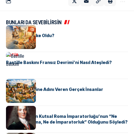
BUNLARI DA SEVEBİLİRSİN
KÜLTÜR
Tunus Nasıl Ülke Oldu?
KÜLTÜR
Bastille Baskını Fransız Devrimi’ni Nasıl Ateşledi?
KÜLTÜR
ABD Eyaletlerine Adını Veren Gerçek İnsanlar
KÜLTÜR
Voltaire Neden Kutsal Roma İmparatorluğu’nun “Ne
Kutsal, Ne Roma, Ne de İmparatorluk” Olduğunu Söyledi?