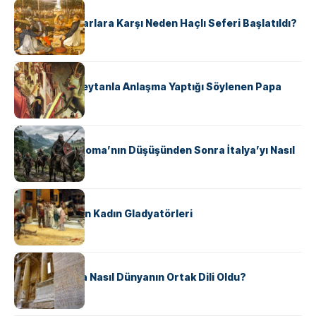
KÜLTÜR
Avrupalı ​​Katharlara Karşı Neden Haçlı Seferi Başlatıldı?
KÜLTÜR
II. Silvester: Şeytanla Anlaşma Yaptığı Söylenen Papa
KÜLTÜR
Ostrogotlar Roma’nın Düşüşünden Sonra İtalya’yı Nasıl
Ele Geçirdi?
KÜLTÜR
Antik Roma’nın Kadın Gladyatörleri
KÜLTÜR
Antik Yunanca Nasıl Dünyanın Ortak Dili Oldu?