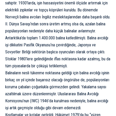
sahiptir. 1930’larda, işin hassasiyetini önemli ölçüde artırmak için
elektrikli zıpkınlar ve topçu köprüleri kuruldu. Bu dönemde
Norveçli balina avcıları İngiliz meslektaşlarından daha başarılı oldu.
II. Dünya Savaşı
‘ndan sonra üretim artmış olsa da, azalan balina
popülasyonları nedeniyle daha küçük balinalar avlanmıştır.
Antarktika’da toplam 1.400.000 balina katledilmişti. Balina avcılığı
işi dikkatini
Pasifik Okyanusu
‘na çevirdiğinde,
Japonya
ve
Sovyetler Birliği
sektörün başlıca oyuncuları olarak ortaya çıktı.
Stoklar 1980’lere gelindiğinde iflas noktasına kadar azalmış, bu da
tüm piyasalarda bir çöküşü tetiklemişti.
Balinaların nesli tükenme noktasına geldiği için balina avcılığı işinin
birkaç on yıl içinde başarısız olacağı öngörülse de, popülasyonları
koruma çabaları çoğunlukla görmezden gelindi. Yakalama sayısı
azaltılmak üzere düzenlenmiştir. Uluslararası Balina Avcılığı
Komisyonu’nun (IWC) 1946’da kurulması nedeniyle, balina avcılığı
işi artık geçmişte olduğu gibi devam edemezdi.
Kısıtlamalar ve kotalar getirildi. Hükümet 1979’da bu “yüzen