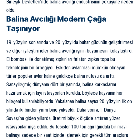
Birleşik Devletleri’nde balina avcılığı endüstrisinin çöküşüne neden
oldu.
Balina Avcılığı Modern Çağa
Taşınıyor
19. yüzyılın sonlarında ve 20. yüzyılda buhar gücünün geliştirilmesi
ve diğer iyileştirmeler balina avcılığı işinin büyümesini kolaylaştırdı.
El bombası ile donatılmış zıpkınları fırlatan zıpkın topu bu
teknolojinin bir örneğiydi. Eskiden avlanması mümkün olmayan
türler popüler avlar haline geldikçe balina nüfusu da arttı.
Sanayileşmiş dünyanın dört bir yanında, balina karkaslarını
hazırlamak için kıyı istasyonları kuruldu, böylece hayvanın her
bileşeni kullanılabiliyordu. Yakalanan balina sayısı 20. yüzyılın ilk on
yılında iki binden yirmi bine yükseldi. Daha sonra,
I. Dünya
Savaşı
‘na giden yıllarda, üretimi büyük ölçüde arttıran yüzer
istasyonlar inşa edildi. Bu tesisler 100 ton ağırlığındaki bir mavi
balinayı sadece bir saat içinde işlemek için gerekli tüm araçlara