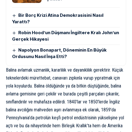
Bir Borç Krizi Atina Demokrasisini Nasıl
Yarattı?
Robin Hood’un Düşmanı İngiltere Kralı John’un
Gerçek Hikayesi
Napolyon Bonapart, Döneminin En Büyük
Ordusunu Nasıl İnşa Etti?
Balina avlamak uzmanlık, kararlılık ve dayanıklılık gerektirir. Küçük
teknelerdeki mürettebat, canavarı zıpkınla vurup yıpratmak için
yola koyulurdu. Balina öldüğünde ya da bitkin düştüğünde, balina
avlama gemisine geri çekilir ve burada çeşitli parçaları çıkarılır,
sınıflandırılır ve muhafaza edilirdi. 1840’lar ve 1850’lerde İngiliz
balina avcılığını mahveden aşırı avlanmaya ek olarak, 1859’da
Pennsylvania’da petrolün keşfi petrol endüstrisinin yükselişine yol
açtı ve bu da nihayetinde hem Birleşik Krallık’ta hem de Amerika