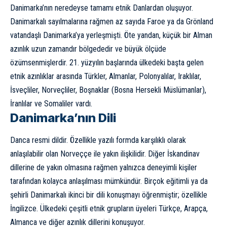
Danimarka’nın neredeyse tamamı etnik Danlardan oluşuyor.
Danimarkalı sayılmalarına rağmen az sayıda Faroe ya da Grönland
vatandaşlı Danimarka’ya yerleşmişti. Öte yandan, küçük bir Alman
azınlık uzun zamandır bölgededir ve büyük ölçüde
özümsenmişlerdir. 21. yüzyılın başlarında ülkedeki başta gelen
etnik azınlıklar arasında Türkler, Almanlar, Polonyalılar, Iraklılar,
İsveçliler, Norveçliler, Boşnaklar (Bosna Hersekli Müslümanlar),
İranlılar ve Somaliler vardı.
Danimarka’nın Dili
Danca resmi dildir. Özellikle yazılı formda karşılıklı olarak
anlaşılabilir olan Norveççe ile yakın ilişkilidir. Diğer İskandinav
dillerine de yakın olmasına rağmen yalnızca deneyimli kişiler
tarafından kolayca anlaşılması mümkündür. Birçok eğitimli ya da
şehirli Danimarkalı ikinci bir dili konuşmayı öğrenmiştir; özellikle
İngilizce. Ülkedeki çeşitli etnik grupların üyeleri Türkçe, Arapça,
Almanca ve diğer azınlık dillerini konuşuyor.