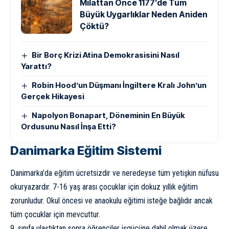
Milattan Önce 1177’de Tüm
Büyük Uygarlıklar Neden Aniden
Çöktü?
Bir Borç Krizi Atina Demokrasisini Nasıl
Yarattı?
Robin Hood’un Düşmanı İngiltere Kralı John’un
Gerçek Hikayesi
Napolyon Bonapart, Döneminin En Büyük
Ordusunu Nasıl İnşa Etti?
Danimarka Eğitim Sistemi
Danimarka’da eğitim ücretsizdir ve neredeyse tüm yetişkin nüfusu
okuryazardır. 7-16 yaş arası çocuklar için dokuz yıllık eğitim
zorunludur. Okul öncesi ve anaokulu eğitimi isteğe bağlıdır ancak
tüm çocuklar için mevcuttur.
9. sınıfa ulaştıktan sonra öğrenciler işgücüne dahil olmak üzere