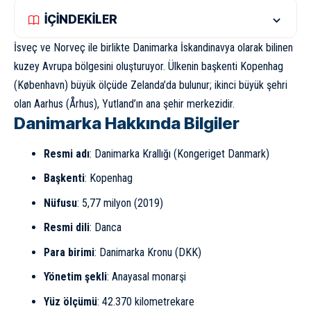
İÇİNDEKİLER
İsveç
ve
Norveç
ile birlikte Danimarka İskandinavya olarak bilinen
kuzey Avrupa bölgesini oluşturuyor. Ülkenin başkenti Kopenhag
(København) büyük ölçüde Zelanda’da bulunur; ikinci büyük şehri
olan Aarhus (Århus), Yutland’ın ana şehir merkezidir.
Danimarka Hakkında Bilgiler
Resmi adı
: Danimarka Krallığı (Kongeriget Danmark)
Başkenti
: Kopenhag
Nüfusu
: 5,77 milyon (2019)
Resmi dili
: Danca
Para birimi
: Danimarka Kronu (DKK)
Yönetim şekli
: Anayasal monarşi
Yüz ölçümü
: 42.370 kilometrekare