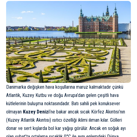
Danimarka değişken hava koşullarına maruz kalmaktadır çünkü
Atlantik, Kuzey Kutbu ve doğu Avrupa’dan gelen çeşitli hava
kütlelerinin buluşma noktasındadır. Batı sahili pek konuksever
olmayan
Kuzey Denizi
‘ne bakar ancak sıcak Körfez Akıntısı’nın
(Kuzey Atlantik Akıntısı) ısıtıcı özelliği iklimi ılıman kılar. Gölleri
donar ve sert kışlarda bol kar yağışı görülür. Ancak en soğuk ayı
olan şubat’ta ortalama sıcaklık 0°C ile aynı enlemdeki
Dünya