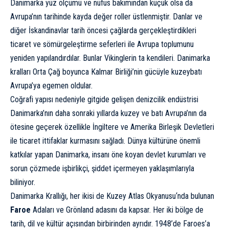
Danimarka yüz ölçümü ve nüfus bakımından küçük olsa da
Avrupa’nın tarihinde kayda değer roller üstlenmiştir. Danlar ve
diğer İskandinavlar tarih öncesi çağlarda gerçekleştirdikleri
ticaret ve sömürgeleştirme seferleri ile Avrupa toplumunu
yeniden yapılandırdılar. Bunlar
Vikingler
in ta kendileri. Danimarka
kralları Orta Çağ boyunca Kalmar Birliği’nin gücüyle kuzeybatı
Avrupa’ya egemen oldular.
Coğrafi yapısı nedeniyle gitgide gelişen denizcilik endüstrisi
Danimarka’nın daha sonraki yıllarda kuzey ve batı Avrupa’nın da
ötesine geçerek özellikle İngiltere ve Amerika Birleşik Devletleri
ile ticaret ittifaklar kurmasını sağladı. Dünya kültürüne önemli
katkılar yapan Danimarka, insanı öne koyan devlet kurumları ve
sorun çözmede işbirlikçi, şiddet içermeyen yaklaşımlarıyla
biliniyor.
Danimarka Krallığı, her ikisi de Kuzey
Atlas Okyanusu
‘nda bulunan
Faroe
Adaları ve Grönland adasını da kapsar. Her iki bölge de
tarih, dil ve kültür açısından birbirinden ayrıdır. 1948’de Faroes’a