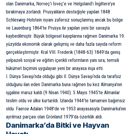
olan Danimarka, Norveç’i İsveç’e ve Helgoland’ı İngiltere’ye
bırakmaya zorlandı.
Prusya
lıların desteğiyle yapılan 1848
Schleswig-Holstein isyanı zafersiz sonuçlanmış ancak bu bölge
ve Lauenburg 1864’te Prusya ile yapılan yeni bir savaşta
kaybedilmiştir. Büyük bölgesel kayıplarına rağmen Danimarka 19.
yüzyılda ekonomik olarak gelişmiş ve daha fazla sayıda reform
gerçekleştirmiştir. Kral VIII. Frederik (1848-63) 1849’da geniş
yelpazeli sosyal ve eğitim içerikli reformların yanı sıra, temsili
hükümet biçimini uygulayan yeni bir anayasa inşa etti.
I. Dünya Savaşı
‘nda olduğu gibi
II. Dünya Savaşı
‘nda da tarafsız
olduğunu ilan eden Danimarka buna rağmen bu kez Almanya’nın
işgaline maruz kaldı (9 Nisan 1940). 5 Mayıs 1945’te Almanlar
teslim oldu ve ülke kurtarıldı. İzlanda 1944’te tamamen bağımsız
oldu. Faeroe Adaları 1948’de ve 1953 anayasasıyla Danimarka’nın
ayrılmaz parçası olan Grönland 1979’da özerklik aldı.
Danimarka’da Bitki ve Hayvan