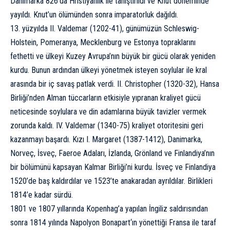
Danimarka 826’da Hristiyanlık ile tanıştırıldı ve Knut döneminde
yayıldı. Knut’un ölümünden sonra imparatorluk dağıldı.
13. yüzyılda II. Valdemar (1202-41), günümüzün Schleswig-
Holstein, Pomeranya, Mecklenburg ve Estonya topraklarını
fethetti ve ülkeyi Kuzey Avrupa’nın büyük bir gücü olarak yeniden
kurdu. Bunun ardından ülkeyi yönetmek isteyen soylular ile kral
arasında bir iç savaş patlak verdi. II. Christopher (1320-32), Hansa
Birliği’nden Alman tüccarların etkisiyle yıpranan kraliyet gücü
neticesinde soylulara ve din adamlarına büyük tavizler vermek
zorunda kaldı. IV. Valdemar (1340-75) kraliyet otoritesini geri
kazanmayı başardı. Kızı I. Margaret (1387-1412), Danimarka,
Norveç, İsveç, Faeroe Adaları,
İzlanda
, Grönland ve Finlandiya’nın
bir bölümünü kapsayan Kalmar Birliği’ni kurdu. İsveç ve Finlandiya
1520’de baş kaldırdılar ve 1523’te anakaradan ayrıldılar. Birlikleri
1814’e kadar sürdü.
1801 ve 1807 yıllarında Kopenhag’a yapılan İngiliz saldırısından
sonra 1814 yılında
Napolyon Bonapart
‘ın yönettiği
Fransa
ile taraf