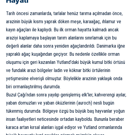
Hayatı
Tarih öncesi zamanlarda, tarlalar henüz tarıma açılmadan önce,
arazinin büyük kısmı yaprak döken meşe, karaağaç, ıhlamur ve
kayın ağaçları ile kaplıydı. Bu ilk orman hayatta kalmadı ancak
araziyi kaplamaya başlayan tarım alanlarını sınırlamak için bu
değerli alanlar daha sonra yeniden ağaçlandırıldı. Danimarka iğne
yapraklı ağaç kuşağından geçiyor. Bu nedenle özellikle orman
oluşumu için geri kazanılan Yutland’daki büyük kumul bitki örtüsü
ve fundalık arazi bölgeler ladin ve köknar bitki örtülerinin
yetişmesine elverişli olmuştur. Böylelikle arazinin yaklaşık onda
biri ormanlaştırılmış durumda.
Buzul Çağı
‘ndan sonra yayılıp genişlemiş elk’ler, kahverengi ayılar,
yaban domuzları ve yaban öküzlerinin (auroch) nesli bugün
tükenmiş durumda. Bölgeye özgü bu büyük baş hayvanlar yoğun
insan faaliyetleri neticesinde ortadan kayboldu. Bununla beraber
karaca artan kırsal alanları işgal ediyor ve Yutland ormanlarında