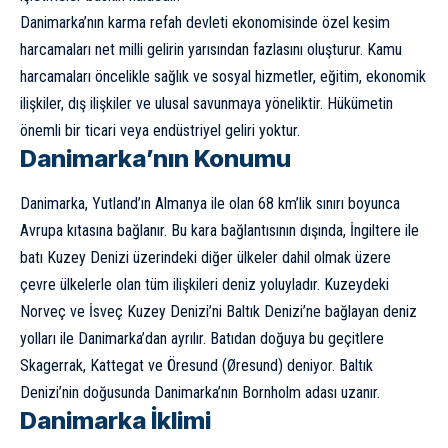
Danimarka’nın karma refah devleti ekonomisinde özel kesim
harcamaları net milli gelirin yarısından fazlasını oluşturur. Kamu
harcamaları öncelikle sağlık ve sosyal hizmetler, eğitim, ekonomik
ilişkiler, dış ilişkiler ve ulusal savunmaya yöneliktir. Hükümetin
önemli bir ticari veya endüstriyel geliri yoktur.
Danimarka’nın Konumu
Danimarka, Yutland’ın
Almanya
ile olan 68 km’lik sınırı boyunca
Avrupa kıtasına bağlanır. Bu kara bağlantısının dışında, İngiltere ile
batı Kuzey Denizi üzerindeki diğer ülkeler dahil olmak üzere
çevre ülkelerle olan tüm ilişkileri deniz yoluyladır. Kuzeydeki
Norveç ve İsveç Kuzey Denizi’ni Baltık Denizi’ne bağlayan deniz
yolları ile Danimarka’dan ayrılır. Batıdan doğuya bu geçitlere
Skagerrak, Kattegat ve Öresund (Øresund) deniyor. Baltık
Denizi’nin doğusunda Danimarka’nın Bornholm adası uzanır.
Danimarka İklimi