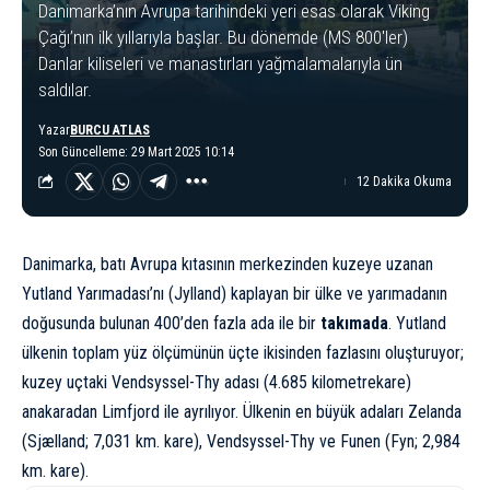
Danimarka’nın Avrupa tarihindeki yeri esas olarak Viking
Çağı’nın ilk yıllarıyla başlar. Bu dönemde (MS 800'ler)
Danlar kiliseleri ve manastırları yağmalamalarıyla ün
saldılar.
Yazar
BURCU ATLAS
Son Güncelleme: 29 Mart 2025 10:14
12 Dakika Okuma
Danimarka, batı Avrupa kıtasının merkezinden kuzeye uzanan
Yutland Yarımadası’nı (Jylland) kaplayan bir ülke ve yarımadanın
doğusunda bulunan 400’den fazla ada ile bir
takımada
. Yutland
ülkenin toplam yüz ölçümünün üçte ikisinden fazlasını oluşturuyor;
kuzey uçtaki Vendsyssel-Thy adası (4.685 kilometrekare)
anakaradan Limfjord ile ayrılıyor. Ülkenin en büyük adaları Zelanda
(Sjælland; 7,031 km. kare), Vendsyssel-Thy ve Funen (Fyn; 2,984
km. kare).