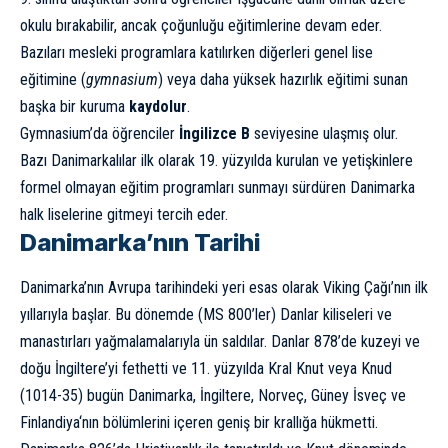
okulu bırakabilir, ancak çoğunluğu eğitimlerine devam eder.
Bazıları mesleki programlara katılırken diğerleri genel lise
eğitimine (
gymnasium
) veya daha yüksek hazırlık eğitimi sunan
başka bir kuruma
kaydolur
.
Gymnasium’da öğrenciler
İngilizce B
seviyesine ulaşmış olur.
Bazı Danimarkalılar ilk olarak 19. yüzyılda kurulan ve yetişkinlere
formel olmayan eğitim programları sunmayı sürdüren Danimarka
halk liselerine gitmeyi tercih eder.
Danimarka’nın Tarihi
Danimarka’nın Avrupa tarihindeki yeri esas olarak Viking Çağı’nın ilk
yıllarıyla başlar. Bu dönemde (MS 800’ler) Danlar kiliseleri ve
manastırları yağmalamalarıyla ün saldılar. Danlar 878’de kuzeyi ve
doğu İngiltere’yi fethetti ve 11. yüzyılda Kral Knut veya Knud
(1014-35) bugün Danimarka, İngiltere,
Norveç
, Güney İsveç ve
Finlandiya
‘nın bölümlerini içeren geniş bir krallığa hükmetti.