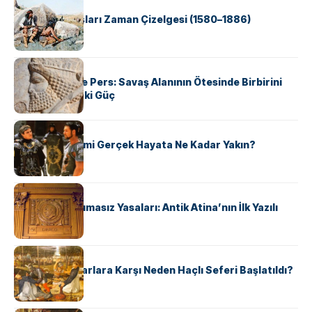
KÜLTÜR
Apache Savaşları Zaman Çizelgesi (1580–1886)
KÜLTÜR
Antik Yunan ve Pers: Savaş Alanının Ötesinde Birbirini
Şekillendiren İki Güç
KÜLTÜR
‘Gladiator’ Filmi Gerçek Hayata Ne Kadar Yakın?
KÜLTÜR
Draco’nun Acımasız Yasaları: Antik Atina’nın İlk Yazılı
Hukuk Kodu
KÜLTÜR
Avrupalı ​​Katharlara Karşı Neden Haçlı Seferi Başlatıldı?