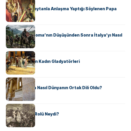
KÜLTÜR
II. Silvester: Şeytanla Anlaşma Yaptığı Söylenen Papa
KÜLTÜR
Ostrogotlar Roma’nın Düşüşünden Sonra İtalya’yı Nasıl
Ele Geçirdi?
KÜLTÜR
Antik Roma’nın Kadın Gladyatörleri
KÜLTÜR
Antik Yunanca Nasıl Dünyanın Ortak Dili Oldu?
KÜLTÜR
Valdensler’in Rolü Neydi?