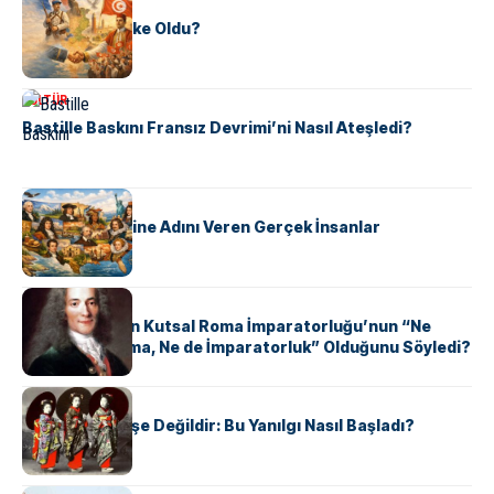
KÜLTÜR
Tunus Nasıl Ülke Oldu?
KÜLTÜR
Bastille Baskını Fransız Devrimi’ni Nasıl Ateşledi?
KÜLTÜR
ABD Eyaletlerine Adını Veren Gerçek İnsanlar
KÜLTÜR
Voltaire Neden Kutsal Roma İmparatorluğu’nun “Ne
Kutsal, Ne Roma, Ne de İmparatorluk” Olduğunu Söyledi?
KÜLTÜR
Geyşalar Fahişe Değildir: Bu Yanılgı Nasıl Başladı?