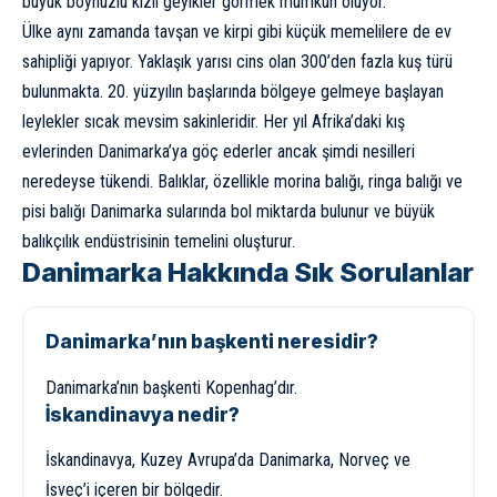
büyük boynuzlu kızıl geyikler görmek mümkün oluyor.
Ülke aynı zamanda tavşan ve kirpi gibi küçük memelilere de ev
sahipliği yapıyor. Yaklaşık yarısı cins olan 300’den fazla kuş türü
bulunmakta. 20. yüzyılın başlarında bölgeye gelmeye başlayan
leylekler sıcak mevsim sakinleridir. Her yıl Afrika’daki kış
evlerinden Danimarka’ya göç ederler ancak şimdi nesilleri
neredeyse tükendi. Balıklar, özellikle morina balığı, ringa balığı ve
pisi balığı Danimarka sularında bol miktarda bulunur ve büyük
balıkçılık endüstrisinin temelini oluşturur.
Danimarka Hakkında Sık Sorulanlar
Danimarka’nın başkenti neresidir?
Danimarka’nın başkenti Kopenhag’dır.
İskandinavya nedir?
İskandinavya, Kuzey Avrupa’da Danimarka, Norveç ve
İsveç’i içeren bir bölgedir.