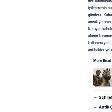
deri kalınlaşa
iyileşmenin par
gönderir. Kabu
ancak yaranın 
Kuruyan kabuk 
alanın kuruması
kullanımı yeni 
antibakteriyel 
More Read
Schlie
Antik Ç