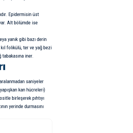
ıdır. Epidermisin üst
var. Alt bölümde ise
eya yanık gibi bazı derin
kıl folikülü, ter ve yağ bezi
ğ tabakasına iner.
rı
 Yaralanmadan saniyeler
yapışkan kan hücreleri)
sitle birleşerek pıhtıyı
htının yerinde durmasını