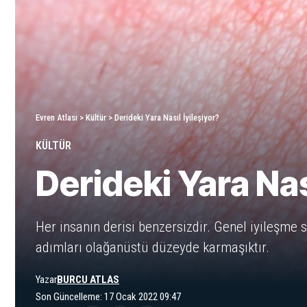
Evren Atlası
>
Kültür
>
Derideki Yara Nasıl İyileşiyor?
KÜLTÜR
Derideki Yara Nas
Her insanın derisi benzersizdir. Genel iyileşme s
adımları olağanüstü düzeyde karmaşıktır.
Yazar
BURCU ATLAS
Son Güncelleme: 17 Ocak 2022 09:47