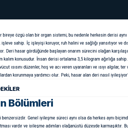
er bireye özgü olan bir organ sistemi, bu nedenle herkesin derisi aynı
 işleve sahip. İç işleyişi koruyor, ruh halini ve sağlığı yansıtıyor ve d
or. Deri hasar gördüğünde başlayan onarım sürecini olağan karşılaşır
üm kalım konusudur. İnsan derisi ortalama 3,5 kilogram ağırlığa sahip
ücut ısısını düzenler, hoş ve acı veren uyaranları ve ısıyı algılar, ter 
nlardan korunmaya yardımcı olur. Peki, hasar alan deri nasıl iyileşiyor
DEKİLER
in Bölümleri
i benzersizdir. Genel iyileşme süreci aynı olsa da herkes aynı biçimd
itması vardır ve iyileşme adımları olağanüstü düzeyde karmaşıktır. B