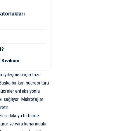
atorlukları
i?
 Kıvılcım
a iyileşmesi için taze
Başka bir kan hücresi türü
hücreler enfeksiyonla
yı sağlıyor. Makrofajlar
etir.
leri dokuyu birbirine
turur ve yara kenarındaki