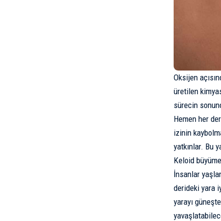
Oksijen
açısınd
üretilen kimya
sürecin sonund
Hemen her deri
izinin kaybolma
yatkınlar. Bu 
Keloid büyümeye
İnsanlar yaşla
derideki yara 
yarayı güneşte
yavaşlatabilec