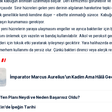
rak kabuğun altından uzanmaya başlar. Deri kırmızımsı görünebilir ve
çasıdır. Sinir hücreleri gelen yeni derinin algılanan hareketine tepki o
k genellikle kendi kendine düşer – elbette alınmadığı sürece. Kabuğ
aşırı kurumaması gerekiyor.
yeni hücrelerin yaraya ulaşmasını engeller ve ayrıca bakteriler için 
nı önlemek için vazelin ve bandaj kullanılabilir. Alkol ve peroksit ge
deri için toksik etki yaratarak iyileşmeyi geciktirir. Yara halihazırda 
merhem kullanımı da yersiz olur. Çünkü bakteri direnci veya alerjik re
İmparator Marcus Aurelius’un Kadim Ama Hâlâ Geçe
ffen Planı Neydi ve Neden Başarısız Oldu?
in’de İpeğin Tarihi