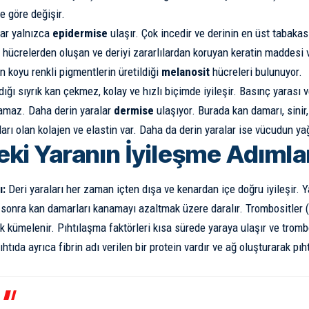
e göre değişir.
lar yalnızca
epidermise
ulaşır. Çok incedir ve derinin en üst tabakas
hücrelerden oluşan ve deriyi zararlılardan koruyan keratin maddesi 
n koyu renkli pigmentlerin üretildiği
melanosit
hücreleri bulunuyor.
ığı sıyrık kan çekmez, kolay ve hızlı biçimde iyileşir. Basınç yarası v
namaz. Daha derin yaralar
dermise
ulaşıyor. Burada kan damarı, sinir, 
ları olan kolajen ve elastin var. Daha da derin yaralar ise vücudun ya
eki Yaranın İyileşme Adımla
ı:
Deri yaraları her zaman içten dışa ve kenardan içe doğru iyileşir.
 sonra kan damarları kanamayı azaltmak üzere daralır. Trombositler (
k kümelenir. Pıhtılaşma faktörleri kısa sürede yaraya ulaşır ve trombo
ıhtıda ayrıca fibrin adı verilen bir protein vardır ve ağ oluşturarak pı