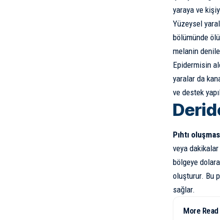
yaraya ve kişiy
Yüzeysel yara
bölümünde ölü 
melanin denile
Epidermisin ald
yaralar da ka
ve destek yapı
Derid
Pıhtı oluşmas
veya dakikalar
bölgeye dolara
oluşturur. Bu p
sağlar.
More Read