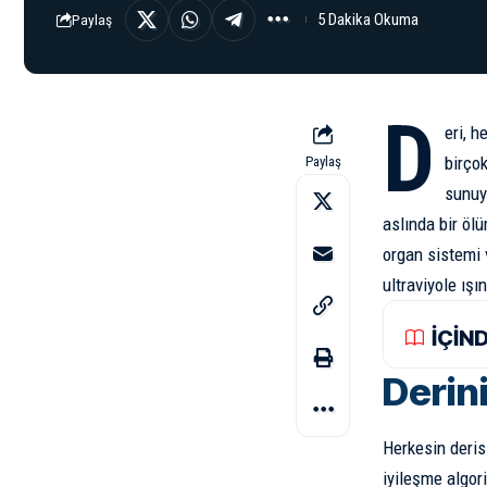
5 Dakika Okuma
Paylaş
D
eri, h
birçok
Paylaş
sunuy
aslında bir öl
organ sistemi v
ultraviyole ışı
İÇİN
Derin
Herkesin deris
iyileşme algor