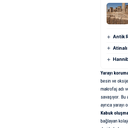
Antik 
Atinal
Hannib
Yarayı koruma
besin ve oksij
makrofaj adı v
savaşıyor. Bu 
ayrıca yarayı 
Kabuk oluşma
bağlayan kolaje