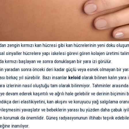
an zengin kırmızı kan hücresi gibi kan hücrelerinin yeni doku oluşu
sal sinyaller hücrelere yapı iskelesi görevi gören
kolajen
üretimi tali
a kırmızı başlayan ve sonra donuklaşan bir yara izi görülür.
n yaradan sonra önceki deri kadar güçlü veya esnek olmayan bir yara
sı birkaç yıl sürebilir. Bazı insanlar
keloid
olarak bilinen kalın yara 
yara izlerinin nasıl oluştuğu tam olarak bilinmiyor. Tahminler arasınd
 devam ederek kaşıntılı ve ağrılı hale gelebilir ve derinin biçimini b
ndıkça deri elastikiyetini, kan akışını ve koruyucu yağ salgılama oran
iyileşmesini yavaşlatır ve bebeklerin yarası bu yüzden daha çabuk iyi
n korumak da önemlidir. Güneş radyasyonunun iltihabı teşvik edebile
eğine inanılıyor.