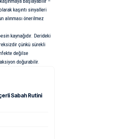
 kaşınmaya başlayabilir –
larak kaşıntı sinyalleri
un alınması önerilmez
besin kaynağıdır. Derideki
reksizdir çünkü sürekli
enfekte değilse
aksiyon doğurabilir.
rli Sabah Rutini