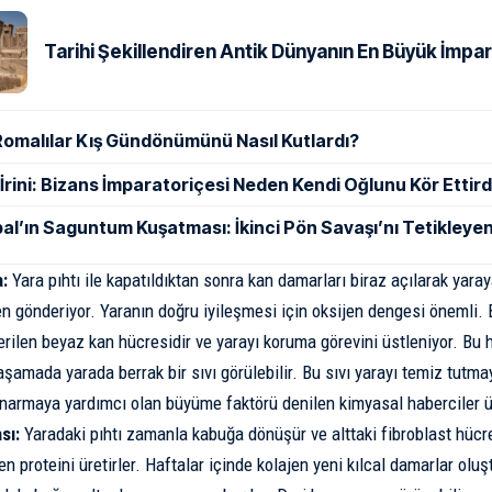
Tarihi Şekillendiren Antik Dünyanın En Büyük İmpar
Romalılar Kış Gündönümünü Nasıl Kutlardı?
ı İrini: Bizans İmparatoriçesi Neden Kendi Oğlunu Kör Ettird
al’ın Saguntum Kuşatması: İkinci Pön Savaşı’nı Tetikleyen
:
Yara pıhtı ile kapatıldıktan sonra kan damarları biraz açılarak yaray
en gönderiyor. Yaranın doğru iyileşmesi için oksijen dengesi önemli. 
erilen beyaz kan hücresidir ve yarayı koruma görevini üstleniyor. Bu 
aşamada yarada berrak bir sıvı görülebilir. Bu sıvı yarayı temiz tutma
onarmaya yardımcı olan büyüme faktörü denilen kimyasal haberciler ür
sı:
Yaradaki pıhtı zamanla kabuğa dönüşür ve alttaki fibroblast hücre
n proteini üretirler. Haftalar içinde kolajen yeni kılcal damarlar oluş