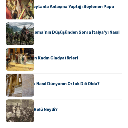
II. Silvester: Şeytanla Anlaşma Yaptığı Söylenen Papa
KÜLTÜR
Ostrogotlar Roma’nın Düşüşünden Sonra İtalya’yı Nasıl
Ele Geçirdi?
KÜLTÜR
Antik Roma’nın Kadın Gladyatörleri
KÜLTÜR
Antik Yunanca Nasıl Dünyanın Ortak Dili Oldu?
KÜLTÜR
Valdensler’in Rolü Neydi?