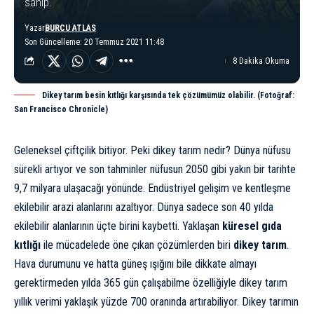
sahip.
Yazar
BURCU ATLAS
Son Güncelleme: 20 Temmuz 2021 11:48
8 Dakika Okuma
Dikey tarım besin kıtlığı karşısında tek çözümümüz olabilir. (Fotoğraf:
San Francisco Chronicle)
Geleneksel çiftçilik bitiyor. Peki dikey tarım nedir? Dünya nüfusu
sürekli artıyor ve son tahminler nüfusun 2050 gibi yakın bir tarihte
9,7 milyara ulaşacağı yönünde. Endüstriyel gelişim ve kentleşme
ekilebilir arazi alanlarını azaltıyor.
Dünya
sadece son 40 yılda
ekilebilir alanlarının üçte birini
kaybetti
. Yaklaşan
küresel gıda
kıtlığı
ile mücadelede öne çıkan çözümlerden biri
dikey tarım
.
Hava durumunu ve hatta güneş ışığını bile dikkate almayı
gerektirmeden yılda 365 gün çalışabilme özelliğiyle dikey tarım
yıllık verimi yaklaşık yüzde 700 oranında artırabiliyor. Dikey tarımın