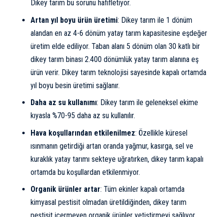
Dikey tarım bu sorunu hafifletiyor.
Artan yıl boyu ürün üretimi
: Dikey tarım ile 1 dönüm
alandan en az 4-6 dönüm yatay tarım kapasitesine eşdeğer
üretim elde ediliyor. Taban alanı 5 dönüm olan 30 katlı bir
dikey tarım binası 2.400 dönümlük yatay tarım alanına eş
ürün verir. Dikey tarım teknolojisi sayesinde kapalı ortamda
yıl boyu besin üretimi sağlanır.
Daha az su kullanımı
: Dikey tarım ile geleneksel ekime
kıyasla %70-95 daha az su kullanılır.
Hava koşullarından etkilenilmez
: Özellikle
küresel
ısınma
nın getirdiği artan oranda yağmur, kasırga, sel ve
kuraklık yatay tarımı sekteye uğratırken, dikey tarım kapalı
ortamda bu koşullardan etkilenmiyor.
Organik ürünler artar
: Tüm ekinler kapalı ortamda
kimyasal pestisit olmadan üretildiğinden, dikey tarım
pestisit içermeyen organik ürünler yetiştirmeyi sağlıyor.