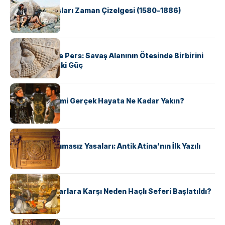
Apache Savaşları Zaman Çizelgesi (1580–1886)
KÜLTÜR
Antik Yunan ve Pers: Savaş Alanının Ötesinde Birbirini
Şekillendiren İki Güç
KÜLTÜR
‘Gladiator’ Filmi Gerçek Hayata Ne Kadar Yakın?
KÜLTÜR
Draco’nun Acımasız Yasaları: Antik Atina’nın İlk Yazılı
Hukuk Kodu
KÜLTÜR
Avrupalı ​​Katharlara Karşı Neden Haçlı Seferi Başlatıldı?
KÜLTÜR