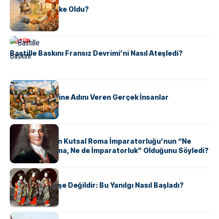
Tunus Nasıl Ülke Oldu?
KÜLTÜR
Bastille Baskını Fransız Devrimi’ni Nasıl Ateşledi?
KÜLTÜR
ABD Eyaletlerine Adını Veren Gerçek İnsanlar
KÜLTÜR
Voltaire Neden Kutsal Roma İmparatorluğu’nun “Ne
Kutsal, Ne Roma, Ne de İmparatorluk” Olduğunu Söyledi?
KÜLTÜR
Geyşalar Fahişe Değildir: Bu Yanılgı Nasıl Başladı?
KÜLTÜR