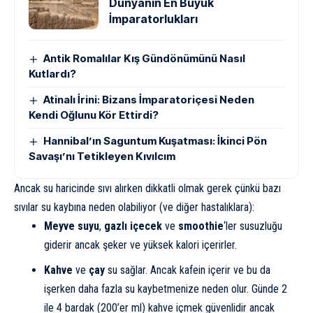
Dünyanın En Büyük
İmparatorlukları
Antik Romalılar Kış Gündönümünü Nasıl
Kutlardı?
Atinalı İrini: Bizans İmparatoriçesi Neden
Kendi Oğlunu Kör Ettirdi?
Hannibal’ın Saguntum Kuşatması: İkinci Pön
Savaşı’nı Tetikleyen Kıvılcım
Ancak su haricinde sıvı alırken dikkatli olmak gerek çünkü bazı
sıvılar su kaybına neden olabiliyor (ve diğer hastalıklara):
Meyve suyu
,
gazlı içecek
ve
smoothie
‘ler susuzluğu
giderir ancak şeker ve yüksek kalori içerirler.
Kahve
ve
çay
su sağlar. Ancak kafein içerir ve bu da
işerken daha fazla su kaybetmenize neden olur. Günde 2
ile 4 bardak (200’er ml) kahve içmek güvenlidir ancak