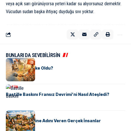
veya açık sarı görünüyorsa yeteri kadar su alıyorsunuz demektir.
Vücudun sudan başka ihtiyaç duyduğu sıvı yoktur.
BUNLARI DA SEVEBİLİRSİN
KÜLTÜR
Tunus Nasıl Ülke Oldu?
KÜLTÜR
Bastille Baskını Fransız Devrimi’ni Nasıl Ateşledi?
KÜLTÜR
ABD Eyaletlerine Adını Veren Gerçek İnsanlar