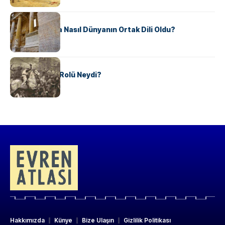
KÜLTÜR
Antik Yunanca Nasıl Dünyanın Ortak Dili Oldu?
KÜLTÜR
Valdensler’in Rolü Neydi?
Hakkımızda
Künye
Bize Ulaşın
Gizlilik Politikası