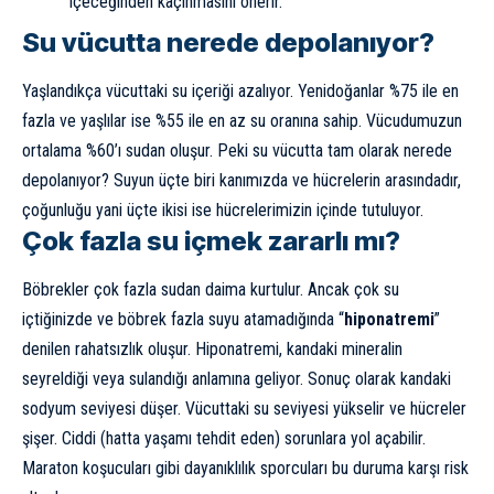
içeceğinden kaçınmasını önerir.
Su vücutta nerede depolanıyor?
Yaşlandıkça vücuttaki su içeriği azalıyor. Yenidoğanlar %75 ile en
fazla ve yaşlılar ise %55 ile en az su oranına sahip. Vücudumuzun
ortalama %60’ı sudan oluşur. Peki su vücutta tam olarak nerede
depolanıyor? Suyun üçte biri kanımızda ve hücrelerin arasındadır,
çoğunluğu yani üçte ikisi ise hücrelerimizin içinde tutuluyor.
Çok fazla su içmek zararlı mı?
Böbrekler çok fazla sudan daima kurtulur. Ancak çok su
içtiğinizde ve böbrek fazla suyu atamadığında “
hiponatremi
”
denilen rahatsızlık oluşur. Hiponatremi, kandaki mineralin
seyreldiği veya sulandığı anlamına geliyor. Sonuç olarak kandaki
sodyum
seviyesi düşer. Vücuttaki su seviyesi yükselir ve hücreler
şişer. Ciddi (hatta yaşamı tehdit eden) sorunlara yol açabilir.
Maraton koşucuları gibi dayanıklılık sporcuları bu duruma karşı risk