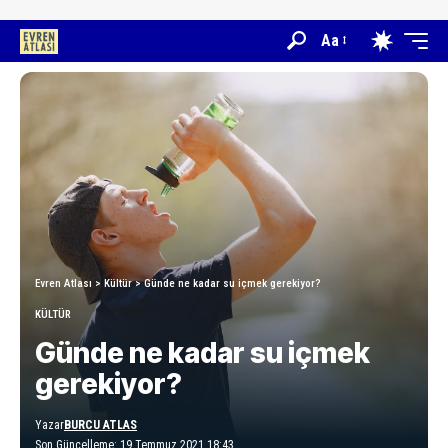
Aa
Evren Atlası
>
Kültür
>
Günde ne kadar su içmek gerekiyor?
KÜLTÜR
Günde ne kadar su içmek
gerekiyor?
Yazar
BURCU ATLAS
Son Güncelleme: 19 Temmuz 2021 18:43