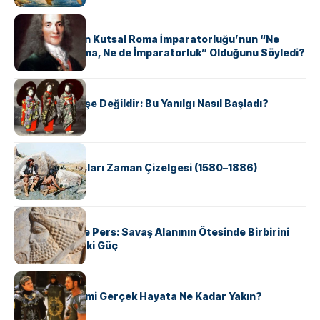
KÜLTÜR
Voltaire Neden Kutsal Roma İmparatorluğu’nun “Ne
Kutsal, Ne Roma, Ne de İmparatorluk” Olduğunu Söyledi?
KÜLTÜR
Geyşalar Fahişe Değildir: Bu Yanılgı Nasıl Başladı?
KÜLTÜR
Apache Savaşları Zaman Çizelgesi (1580–1886)
KÜLTÜR
Antik Yunan ve Pers: Savaş Alanının Ötesinde Birbirini
Şekillendiren İki Güç
KÜLTÜR
‘Gladiator’ Filmi Gerçek Hayata Ne Kadar Yakın?