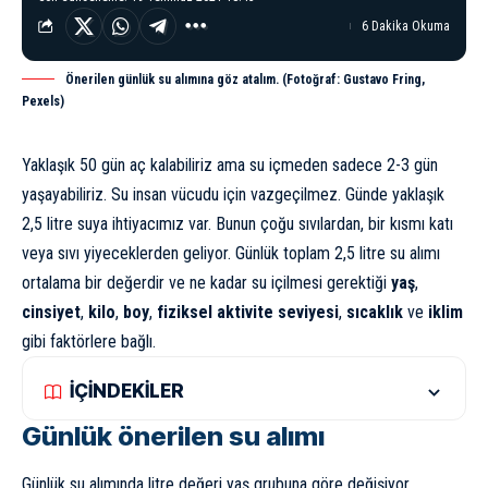
6 Dakika Okuma
Önerilen günlük su alımına göz atalım. (Fotoğraf: Gustavo Fring,
Pexels)
Yaklaşık 50 gün aç kalabiliriz ama su içmeden sadece 2-3 gün
yaşayabiliriz. Su insan vücudu için vazgeçilmez. Günde yaklaşık
2,5 litre suya ihtiyacımız var. Bunun çoğu sıvılardan, bir kısmı katı
veya sıvı yiyeceklerden geliyor. Günlük toplam 2,5 litre su alımı
ortalama bir değerdir ve ne kadar su içilmesi gerektiği
yaş
,
cinsiyet
,
kilo
,
boy
,
fiziksel aktivite seviyesi
,
sıcaklık
ve
iklim
gibi faktörlere bağlı.
İÇİNDEKİLER
Günlük önerilen su alımı
Günlük su alımında litre değeri yaş grubuna göre değişiyor.