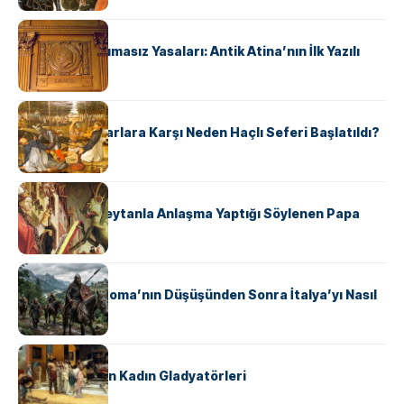
KÜLTÜR
Draco’nun Acımasız Yasaları: Antik Atina’nın İlk Yazılı
Hukuk Kodu
KÜLTÜR
Avrupalı ​​Katharlara Karşı Neden Haçlı Seferi Başlatıldı?
KÜLTÜR
II. Silvester: Şeytanla Anlaşma Yaptığı Söylenen Papa
KÜLTÜR
Ostrogotlar Roma’nın Düşüşünden Sonra İtalya’yı Nasıl
Ele Geçirdi?
KÜLTÜR
Antik Roma’nın Kadın Gladyatörleri