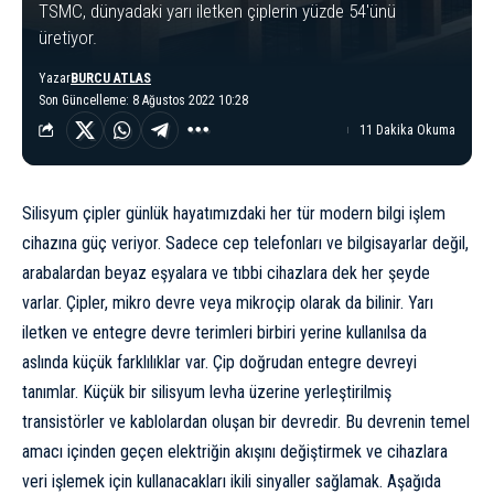
TSMC, dünyadaki yarı iletken çiplerin yüzde 54'ünü
üretiyor.
Yazar
BURCU ATLAS
Son Güncelleme: 8 Ağustos 2022 10:28
11 Dakika Okuma
Silisyum çipler günlük hayatımızdaki her tür modern bilgi işlem
cihazına güç veriyor. Sadece cep telefonları ve bilgisayarlar değil,
arabalardan beyaz eşyalara ve tıbbi cihazlara dek her şeyde
varlar. Çipler, mikro devre veya mikroçip olarak da bilinir. Yarı
iletken ve entegre devre terimleri birbiri yerine kullanılsa da
aslında küçük farklılıklar var.
Çip
doğrudan entegre devreyi
tanımlar. Küçük bir silisyum levha üzerine yerleştirilmiş
transistörler
ve kablolardan oluşan bir devredir. Bu devrenin temel
amacı içinden geçen elektriğin akışını değiştirmek ve cihazlara
veri işlemek için kullanacakları ikili sinyaller sağlamak. Aşağıda