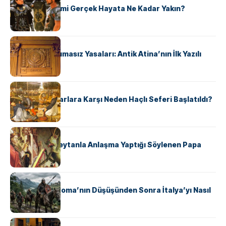
‘Gladiator’ Filmi Gerçek Hayata Ne Kadar Yakın?
KÜLTÜR
Draco’nun Acımasız Yasaları: Antik Atina’nın İlk Yazılı
Hukuk Kodu
KÜLTÜR
Avrupalı ​​Katharlara Karşı Neden Haçlı Seferi Başlatıldı?
KÜLTÜR
II. Silvester: Şeytanla Anlaşma Yaptığı Söylenen Papa
KÜLTÜR
Ostrogotlar Roma’nın Düşüşünden Sonra İtalya’yı Nasıl
Ele Geçirdi?
KÜLTÜR