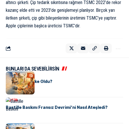
altıncı şirketi. Çip tedarik sıkıntısına rağmen TSMC 2022’de rekor
kazanç elde etti ve 2023’de genişlemeyi planlıyor. Birçok yarı
iletken şirketi, çip gibi bileşenlerinin üretimini TSMC’ye yaptırır.
Apple çiplerinin başlıca üreticisi TSMC’dir.
BUNLARI DA SEVEBİLİRSİN
KÜLTÜR
Tunus Nasıl Ülke Oldu?
KÜLTÜR
Bastille Baskını Fransız Devrimi’ni Nasıl Ateşledi?
KÜLTÜR