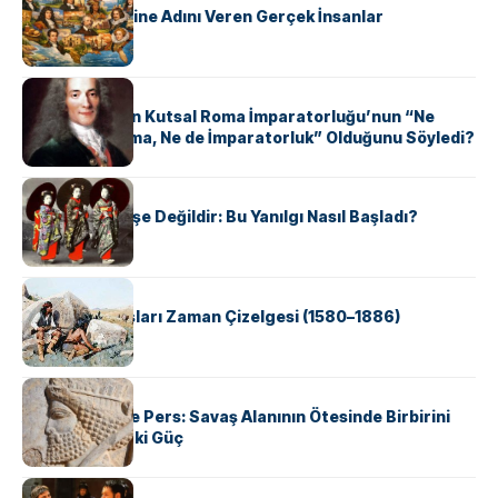
ABD Eyaletlerine Adını Veren Gerçek İnsanlar
KÜLTÜR
Voltaire Neden Kutsal Roma İmparatorluğu’nun “Ne
Kutsal, Ne Roma, Ne de İmparatorluk” Olduğunu Söyledi?
KÜLTÜR
Geyşalar Fahişe Değildir: Bu Yanılgı Nasıl Başladı?
KÜLTÜR
Apache Savaşları Zaman Çizelgesi (1580–1886)
KÜLTÜR
Antik Yunan ve Pers: Savaş Alanının Ötesinde Birbirini
Şekillendiren İki Güç
KÜLTÜR