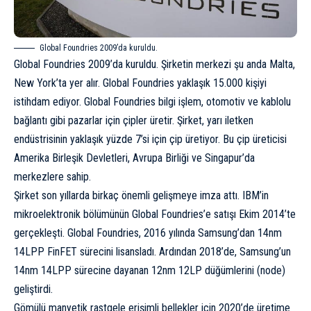
Global Foundries 2009’da kuruldu.
Global Foundries 2009’da kuruldu. Şirketin merkezi şu anda Malta,
New York’ta yer alır. Global Foundries yaklaşık 15.000 kişiyi
istihdam ediyor. Global Foundries bilgi işlem, otomotiv ve kablolu
bağlantı gibi pazarlar için çipler üretir. Şirket, yarı iletken
endüstrisinin yaklaşık yüzde 7’si için çip üretiyor. Bu çip üreticisi
Amerika Birleşik Devletleri, Avrupa Birliği ve Singapur’da
merkezlere sahip.
Şirket son yıllarda birkaç önemli gelişmeye imza attı. IBM’in
mikroelektronik bölümünün Global Foundries’e satışı Ekim 2014’te
gerçekleşti. Global Foundries, 2016 yılında Samsung’dan 14nm
14LPP FinFET sürecini lisansladı. Ardından 2018’de, Samsung’un
14nm 14LPP sürecine dayanan 12nm 12LP düğümlerini (node)
geliştirdi.
Gömülü manyetik rastgele erişimli bellekler için 2020’de üretime