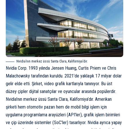
Nvidia’nın merkez üssü Santa Clara, Kaliforniya’dır.
Nvidia Corp. 1993 yılında Jensen Huang, Curtis Priem ve Chris
Malachowsky tarafından kuruldu. 2021’de yaklaşık 17 milyar dolar
gelir elde etti. Şirket, video grafik kartlarıyla tanınıyor. Bu üst
düzey çipler dijital sanatçılar ve oyuncular arasında popülerdir.
Nvidia’nın merkez üssü Santa Clara, Kaliforniya’dır. Amerikan
şirketi hem otomotiv pazarı hem de mobil bilgi işlem için
uygulama programlama arayüzleri (API’ler), grafik işlem birimleri
ve çip üzerinde sistemler (SoC’ler) tasarlıyor. Nvidia ayrıca yapay