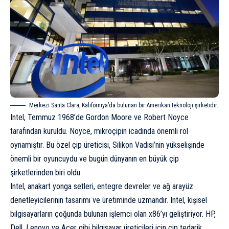
Merkezi Santa Clara, Kaliforniya’da bulunan bir Amerikan teknoloji şirketidir.
Intel, Temmuz 1968’de Gordon Moore ve Robert Noyce
tarafından kuruldu. Noyce, mikroçipin icadında önemli rol
oynamıştır. Bu özel çip üreticisi, Silikon Vadisi’nin yükselişinde
önemli bir oyuncuydu ve bugün dünyanın en büyük çip
şirketlerinden biri oldu.
Intel, anakart yonga setleri, entegre devreler ve ağ arayüz
denetleyicilerinin tasarımı ve üretiminde uzmandır. Intel, kişisel
bilgisayarların çoğunda bulunan işlemci olan x86’yı geliştiriyor. HP,
Dell, Lenovo ve Acer gibi bilgisayar üreticileri için çip tedarik