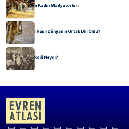
Antik Roma’nın Kadın Gladyatörleri
KÜLTÜR
Antik Yunanca Nasıl Dünyanın Ortak Dili Oldu?
KÜLTÜR
Valdensler’in Rolü Neydi?