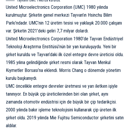
Tayvanlı UMC 1980’da kuruldu.
United Microelectronics Corporation (UMC) 1980 yılında
kurulmuştur. Şirketin genel merkezi Tayvan’ın Hsinchu Bilim
Parkı’ndadır. UMC’nin 12 üretim tesisi ve yaklaşık 20.000 çalışanı
var. Şirketin 2021’deki geliri 7,7 milyar dolardı.
United Microelectronics Corporation 1980’de Tayvan Endüstriyel
Teknoloji Araştırma Enstitüsü’nün bir yan kuruluşuydu. Yeni bir
şirket kuruldu ve Tayvan’daki ilk özel entegre devre üreticisi oldu.
1985 yılına gelindiğinde şirket resmi olarak Tayvan Menkul
Kıymetler Borsası’na eklendi. Morris Chang o dönemde yönetim
kurulu başkanıydı.
UMC öncelikle entegre devreler üretmesi ve yarı iletken işiyle
tanınıyor. En büyük çip üreticilerinden biri olan şirket, aynı
zamanda otomotiv endüstrisi için de büyük bir çip tedarikçisi.
2000 yılında bakır işleme teknolojisini kullanarak çip üreten ilk
şirket oldu. 2019 yılında Mie Fujitsu Semiconductor şirketini satın
aldılar.