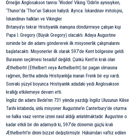
Örneğin Anglosakson tanrısı ‘Woden’ Viking ‘
Odin’in
aynısıyken,
‘Thunor’da ‘Thor’un Sakson haliydi. Ayrıca:
İskandinav mitolojisi,
İskandinav halkları ve Vikingler
Britanya’yı tekrar Hristiyanlık inanışına döndürmeye çalışan kişi
Papa I. Gregory (Büyük Gregory) olacaktı. Adaya Augustine
isminde bir din adamı göndererek ilk misyonerlik çalışmalarını
başlatacaktı. Misyonerler ilk olarak 597’de Kent bölgesine geldi.
Burasının seçilmesi tesadüf değildi. Çünkü Kent’in kralı olan
Æthelberht (Ethelbert veya Aethelberht) bir pagan olmasına
rağmen, Bertha adında Hristiyanlığa inanan Frenk bir eşi vardı.
Sonraki yüzyıl boyunca Hristiyanlık adadaki yedi Anglosakson
krallığı etkilemeye devam etti.
İngiliz din adamı Bede’nin 731 yılında yazdığı
İngiliz Ulusunun Kilise
Tarihi
kitabında, ünlü misyoner Augustine’in Canterbury’de oturma
ve halka vaaz verme iznini nasıl aldığı anlatılmaktadır. Augustine o
kadar etkili bir din adamıydı ki, 597’de dönemin güçlü kralı
Æthelberht’in dinini bizzat değiştirmiştir. Hükümdarı vaftiz edilen