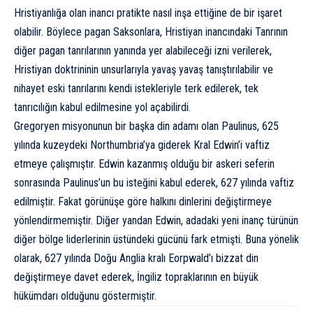
Hristiyanlığa olan inancı pratikte nasıl inşa ettiğine de bir işaret
olabilir. Böylece pagan Saksonlara, Hristiyan inancındaki Tanrının
diğer pagan tanrılarının yanında yer alabileceği izni verilerek,
Hristiyan doktrininin unsurlarıyla yavaş yavaş tanıştırılabilir ve
nihayet eski tanrılarını kendi istekleriyle terk edilerek, tek
tanrıcılığın kabul edilmesine yol açabilirdi.
Gregoryen misyonunun bir başka din adamı olan Paulinus, 625
yılında kuzeydeki Northumbria’ya giderek Kral Edwin’i vaftiz
etmeye çalışmıştır. Edwin kazanmış olduğu bir askeri seferin
sonrasında Paulinus’un bu isteğini kabul ederek, 627 yılında vaftiz
edilmiştir. Fakat görünüşe göre halkını dinlerini değiştirmeye
yönlendirmemiştir. Diğer yandan Edwin, adadaki yeni inanç türünün
diğer bölge liderlerinin üstündeki gücünü fark etmişti. Buna yönelik
olarak, 627 yılında Doğu Anglia kralı Eorpwald’ı bizzat din
değiştirmeye davet ederek, İngiliz topraklarının en büyük
hükümdarı olduğunu göstermiştir.