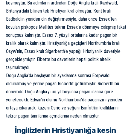
kovmuştur. Bu adımların ardından Doğu Anglia kralı Rædwald,
Britanya’daki bilinen tek Hristiyan kral olmuştur. Kent kralı
Eadbald’ın yeniden din değiştirmesiyle, daha önce Essex’ten
kovulan piskopos Mellitus tekrar Essex’e dönmeye çalışmış fakat
sonuçsuz kalmıştır. Essex 7. yüzyıl ortalarına kadar pagan bir
krallık olarak kalmıştır. Hristiyanlığa geçişleri Northumbria kralı
Osyw’nin, Essex kralı Sigerberth’e yaptığı Hristiyanlık davetiyle
gerçekleşmiştir. Elbette bu davetlerin hepsi politik nitelik
taşımaktaydı.
Doğu Anglia’da başlayan bir ayaklanma sonrası Eorpwald
öldürülmüş ve yerine pagan Ricberht getirilmiştir. Ricberth bu
dönemde Doğu Anglia’yı üç yıl boyunca pagan inanca göre
yönetecekti. Edwin’in ölümü Northumbria’da paganizmi yeniden
ortaya çıkararak, kuzeni Osric ve yeğeni Eanfrith’in krallıklarını
tekrar pagan tanrılarına açmalarına neden olmuştur.
İngilizlerin Hristiyanlığa kesin