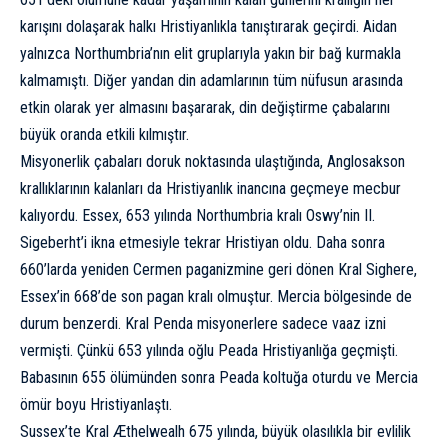
karışını dolaşarak halkı Hristiyanlıkla tanıştırarak geçirdi. Aidan
yalnızca Northumbria’nın elit gruplarıyla yakın bir bağ kurmakla
kalmamıştı. Diğer yandan din adamlarının tüm nüfusun arasında
etkin olarak yer almasını başararak, din değiştirme çabalarını
büyük oranda etkili kılmıştır.
Misyonerlik çabaları doruk noktasında ulaştığında, Anglosakson
krallıklarının kalanları da Hristiyanlık inancına geçmeye mecbur
kalıyordu. Essex, 653 yılında Northumbria kralı Oswy’nin II.
Sigeberht’i ikna etmesiyle tekrar Hristiyan oldu. Daha sonra
660’larda yeniden Cermen paganizmine geri dönen Kral Sighere,
Essex’in 668’de son pagan kralı olmuştur. Mercia bölgesinde de
durum benzerdi. Kral Penda misyonerlere sadece vaaz izni
vermişti. Çünkü 653 yılında oğlu Peada Hristiyanlığa geçmişti.
Babasının 655 ölümünden sonra Peada koltuğa oturdu ve Mercia
ömür boyu Hristiyanlaştı.
Sussex’te Kral Æthelwealh 675 yılında, büyük olasılıkla bir evlilik