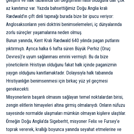
gelişimi ve halk tabanında din değişiminin nasıl olduğuna dair çok
az kanıtımız var. Yazıda bahsettiğimiz Doğu Anglia kralı
Rædwald’ın çift dinli tapınağı burada bize bir ipucu veriyor:
Anglosaksonların yeni doktrini benimselemeleri, iç dünyalarında
zorlu süreçler yaşamalarına neden olmuş.
Bunun yanında, Kent Kralı Rædwald 640 yılında pagan putlarını
yıktırmıştı. Ayrıca halka 6 hafta süren Büyük Perhiz (Oruç
Devresi)’e uyum sağlanması emrini vermişti. Bu da bize
yöneticilerin Hristiyan olduğunu fakat halk içinde paganizmin
yaygın olduğunu kanıtlamaktadır. Dolayısıyla halk tabanında
Hristiyanlığın benimsenmesi için birkaç yüz yıl geçmesi
gerekecekti.
Misyonerlerin başarılı olmasını sağlayan temel noktalardan birisi,
zengin elitlerin himayeleri altına girmiş olmalarıydı. Onların nüfuzu
sayesinde normalde ulaşmaları mümkün olmayan kişilere ulaştılar.
Örneğin Doğu Anglia’da Sigeberht, misyoner Felix ve Fursey’e
toprak vererek, krallığı boyunca yanında seyahat etmelerine ve