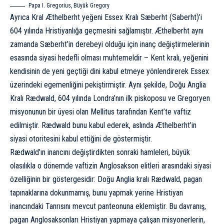
Papa I. Gregorius, Büyük Gregory
Ayrıca Kral Æthelberht yeğeni Essex Kralı Sæberht (Saberht)’i
604 yılında Hristiyanlığa geçmesini sağlamıştır. Æthelberht aynı
zamanda Sæberht’in derebeyi olduğu için inanç değiştirmelerinin
esasında siyasi hedefli olması muhtemeldir – Kent kralı, yeğenini
kendisinin de yeni geçtiği dini kabul etmeye yönlendirerek Essex
üzerindeki egemenliğini pekiştirmiştir. Aynı şekilde, Doğu Anglia
Kralı Rædwald, 604 yılında Londra’nın ilk piskoposu ve Gregoryen
misyonunun bir üyesi olan Mellitus tarafından Kent’te vaftiz
edilmiştir. Rædwald bunu kabul ederek, aslında Æthelberht’in
siyasi otoritesini kabul ettiğini de göstermiştir.
Rædwald’ın inancını değiştirdikten sonraki hamleleri, büyük
olasılıkla o dönemde vaftizin Anglosakson elitleri arasındaki siyasi
özelliğinin bir göstergesidir: Doğu Anglia kralı Rædwald, pagan
tapınaklarına dokunmamış, bunu yapmak yerine Hristiyan
inancındaki Tanrısını mevcut panteonuna eklemiştir. Bu davranış,
pagan Anglosaksonları Hristiyan yapmaya çalışan misyonerlerin,