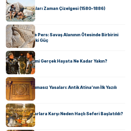
KÜLTÜR
Apache Savaşları Zaman Çizelgesi (1580–1886)
KÜLTÜR
Antik Yunan ve Pers: Savaş Alanının Ötesinde Birbirini
Şekillendiren İki Güç
KÜLTÜR
‘Gladiator’ Filmi Gerçek Hayata Ne Kadar Yakın?
KÜLTÜR
Draco’nun Acımasız Yasaları: Antik Atina’nın İlk Yazılı
Hukuk Kodu
KÜLTÜR
Avrupalı ​​Katharlara Karşı Neden Haçlı Seferi Başlatıldı?