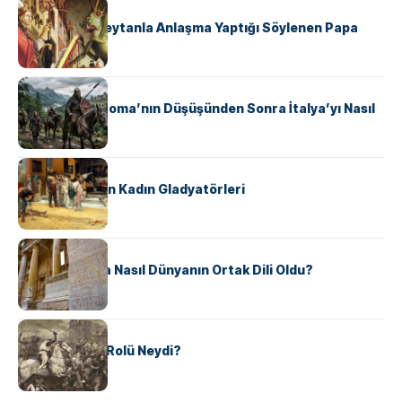
KÜLTÜR
II. Silvester: Şeytanla Anlaşma Yaptığı Söylenen Papa
KÜLTÜR
Ostrogotlar Roma’nın Düşüşünden Sonra İtalya’yı Nasıl
Ele Geçirdi?
KÜLTÜR
Antik Roma’nın Kadın Gladyatörleri
KÜLTÜR
Antik Yunanca Nasıl Dünyanın Ortak Dili Oldu?
KÜLTÜR
Valdensler’in Rolü Neydi?