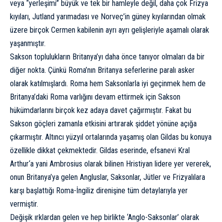
veya “yerleşimi” büyük ve tek bir hamleyle değil, daha çok Frizya
kıyıları, Jutland yarımadası ve Norveç’in güney kıyılarından olmak
üzere birçok Cermen kabilenin ayrı ayrı gelişleriyle aşamalı olarak
yaşanmıştır.
Sakson toplulukların Britanya’yı daha önce tanıyor olmaları da bir
diğer nokta. Çünkü Roma’nın Britanya seferlerine paralı asker
olarak katılmışlardı. Roma hem Saksonlarla iyi geçinmek hem de
Britanya’daki Roma varlığını devam ettirmek için Sakson
hükümdarlarını birçok kez adaya davet çağırmıştır. Fakat bu
Sakson göçleri zamanla etkisini artırarak şiddet yönüne açığa
çıkarmıştır. Altıncı yüzyıl ortalarında yaşamış olan Gildas bu konuya
özellikle dikkat
çekmektedir
. Gildas eserinde, efsanevi
Kral
Arthur
‘a yani Ambrosius olarak bilinen Hristiyan lidere yer vererek,
onun Britanya’ya gelen Angluslar, Saksonlar, Jütler ve Frizyalılara
karşı başlattığı Roma-İngiliz direnişine tüm detaylarıyla yer
vermiştir.
Değişik ırklardan gelen ve hep birlikte ‘Anglo-Saksonlar’ olarak