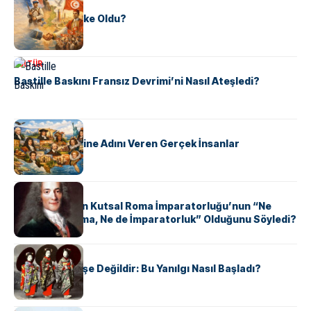
KÜLTÜR
Tunus Nasıl Ülke Oldu?
KÜLTÜR
Bastille Baskını Fransız Devrimi’ni Nasıl Ateşledi?
KÜLTÜR
ABD Eyaletlerine Adını Veren Gerçek İnsanlar
KÜLTÜR
Voltaire Neden Kutsal Roma İmparatorluğu’nun “Ne
Kutsal, Ne Roma, Ne de İmparatorluk” Olduğunu Söyledi?
KÜLTÜR
Geyşalar Fahişe Değildir: Bu Yanılgı Nasıl Başladı?