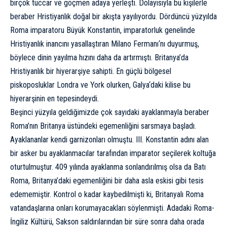
birçok tüccar ve göçmen adaya yerleşti. Dolayısıyla bu kişilerle
beraber Hristiyanlık doğal bir akışta yayılıyordu. Dördüncü yüzyılda
Roma imparatoru
Büyük Konstantin
, imparatorluk genelinde
Hristiyanlık inancını yasallaştıran
Milano Fermanı
‘nı duyurmuş,
böylece dinin yayılma hızını daha da artırmıştı. Britanya’da
Hristiyanlık bir hiyerarşiye sahipti. En güçlü bölgesel
piskoposluklar Londra ve York olurken,
Galya
‘daki kilise bu
hiyerarşinin en tepesindeydi.
Beşinci yüzyıla geldiğimizde çok sayıdaki ayaklanmayla beraber
Roma’nın Britanya üstündeki egemenliğini sarsmaya başladı.
Ayaklananlar kendi garnizonları olmuştu. III. Konstantin adını alan
bir asker bu ayaklanmacılar tarafından imparator seçilerek koltuğa
oturtulmuştur. 409 yılında ayaklanma sonlandırılmış olsa da Batı
Roma, Britanya’daki egemenliğini bir daha asla eskisi gibi tesis
edememiştir. Kontrol o kadar kaybedilmişti ki, Britanyalı Roma
vatandaşlarına onları korumayacakları söylenmişti. Adadaki Roma-
İngiliz Kültürü, Sakson saldırılarından bir süre sonra daha orada