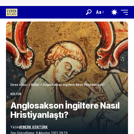
Aa
Evren Atlası
>
Kültür
>
Anglosakson İngiltere Nasıl Hristiyanlaştı?
KÜLTÜR
Anglosakson İngiltere Nasıl
Hristiyanlaştı?
Yazar
AYBERK GÖKTÜRK
Son Güncelleme: 8 Ağustos 2022 09:29