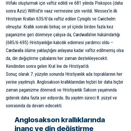
ittifakı oluşturmak için vaftiz edildi ve 681 yılında Piskopos (daha
sonra Aziz) Wilfrid’in vaaz vermesine izin verildi. Wessex’in ilk
Hristiyan Kralları 635/6’da vaftiz edilen Cynigils ve Cwichelm
olmuştur. Krallık sonraki birkaç on yıl içinde birden fazla kez
paganizme geri dönmeye çalışsa da, Cædwalla’nın hükümdarlığı
(685/6-695) Hristiyanlığın kalıcılık edinmesi yardımcı oldu –
Cædwalla ölüme yaklaştığını anlayana kadar vaftiz edilmemiş olsa
da, din değiştirme çabalarını her zaman destekleyecekti.
Kendinden sonra gelen Kral Ine de Hristiyan’dı.
Sonuç olarak 7. yüzyılın sonunda Hristiyanlık ada topraklarının her
yerine yayılmıştı. Anglosakson krallıklarından hiçbiri bir daha hiçbir
zaman paganizme dönmedi ve Hristiyanlık Sakson yaşamında
giderek daha fazla yer ediyordu. Bu yayılım süreci 8. yüzyıl ve
sonrasında da devam edecekti.
Anglosakson krallıklarında
inanç ve din değiştirme