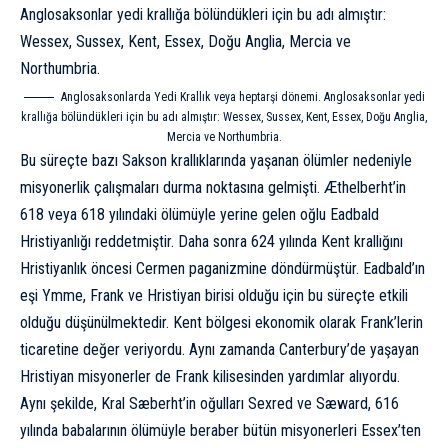
Anglosaksonlarda
Yedi Krallık
veya heptarşi dönemi. Anglosaksonlar yedi
krallığa bölündükleri için bu adı almıştır: Wessex, Sussex, Kent, Essex, Doğu Anglia,
Mercia ve Northumbria.
Bu süreçte bazı Sakson krallıklarında yaşanan ölümler nedeniyle
misyonerlik çalışmaları durma noktasına gelmişti. Æthelberht’in
618 veya 618 yılındaki ölümüyle yerine gelen oğlu Eadbald
Hristiyanlığı reddetmiştir. Daha sonra 624 yılında Kent krallığını
Hristiyanlık öncesi Cermen paganizmine döndürmüştür. Eadbald’ın
eşi Ymme, Frank ve Hristiyan birisi olduğu için bu süreçte etkili
olduğu düşünülmektedir. Kent bölgesi ekonomik olarak Frank’lerin
ticaretine değer veriyordu. Aynı zamanda Canterbury’de yaşayan
Hristiyan misyonerler de Frank kilisesinden yardımlar alıyordu.
Aynı şekilde, Kral Sæberht’in oğulları Sexred ve Sæward, 616
yılında babalarının ölümüyle beraber bütün misyonerleri Essex’ten