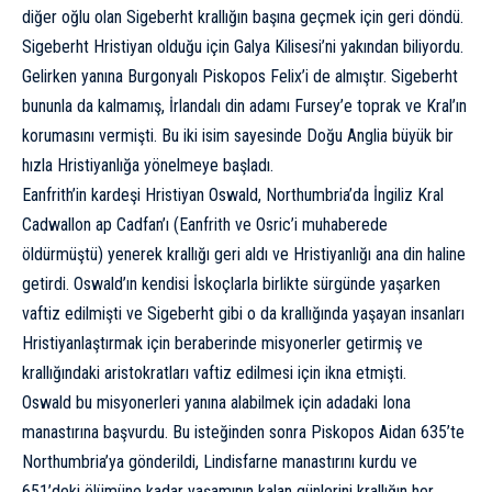
diğer oğlu olan Sigeberht krallığın başına geçmek için geri döndü.
Sigeberht Hristiyan olduğu için Galya Kilisesi’ni yakından biliyordu.
Gelirken yanına Burgonyalı Piskopos Felix’i de almıştır. Sigeberht
bununla da kalmamış, İrlandalı din adamı Fursey’e toprak ve Kral’ın
korumasını vermişti. Bu iki isim sayesinde Doğu Anglia büyük bir
hızla Hristiyanlığa yönelmeye başladı.
Eanfrith’in kardeşi Hristiyan Oswald, Northumbria’da İngiliz Kral
Cadwallon ap Cadfan’ı (Eanfrith ve Osric’i muhaberede
öldürmüştü) yenerek krallığı geri aldı ve Hristiyanlığı ana din haline
getirdi. Oswald’ın kendisi İskoçlarla birlikte sürgünde yaşarken
vaftiz edilmişti ve Sigeberht gibi o da krallığında yaşayan insanları
Hristiyanlaştırmak için beraberinde misyonerler getirmiş ve
krallığındaki aristokratları vaftiz edilmesi için ikna etmişti.
Oswald bu misyonerleri yanına alabilmek için adadaki Iona
manastırına başvurdu. Bu isteğinden sonra Piskopos Aidan 635’te
Northumbria’ya gönderildi, Lindisfarne manastırını kurdu ve
651’deki ölümüne kadar yaşamının kalan günlerini krallığın her