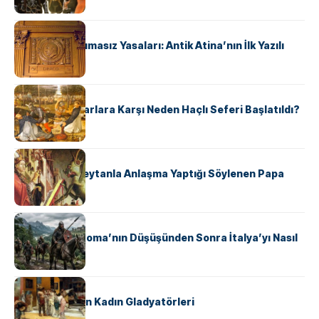
KÜLTÜR
Draco’nun Acımasız Yasaları: Antik Atina’nın İlk Yazılı
Hukuk Kodu
KÜLTÜR
Avrupalı ​​Katharlara Karşı Neden Haçlı Seferi Başlatıldı?
KÜLTÜR
II. Silvester: Şeytanla Anlaşma Yaptığı Söylenen Papa
KÜLTÜR
Ostrogotlar Roma’nın Düşüşünden Sonra İtalya’yı Nasıl
Ele Geçirdi?
KÜLTÜR
Antik Roma’nın Kadın Gladyatörleri