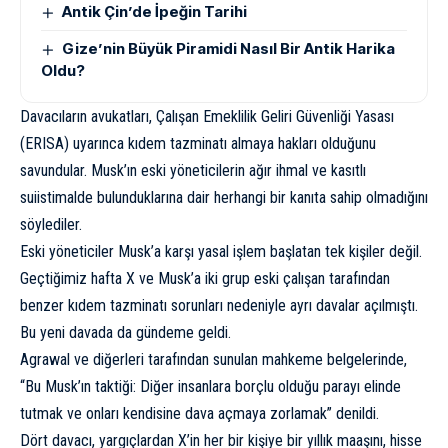
Antik Çin’de İpeğin Tarihi
Gize’nin Büyük Piramidi Nasıl Bir Antik Harika
Oldu?
Davacıların avukatları, Çalışan Emeklilik Geliri Güvenliği Yasası
(ERISA) uyarınca kıdem tazminatı almaya hakları olduğunu
savundular. Musk’ın eski yöneticilerin ağır ihmal ve kasıtlı
suiistimalde bulunduklarına dair herhangi bir kanıta sahip olmadığını
söylediler.
Eski yöneticiler Musk’a karşı yasal işlem başlatan tek kişiler değil.
Geçtiğimiz hafta X ve Musk’a iki grup eski çalışan tarafından
benzer kıdem tazminatı sorunları nedeniyle ayrı davalar açılmıştı.
Bu yeni davada da gündeme geldi.
Agrawal ve diğerleri tarafından sunulan mahkeme belgelerinde,
“Bu Musk’ın taktiği: Diğer insanlara borçlu olduğu parayı elinde
tutmak ve onları kendisine dava açmaya zorlamak” denildi.
Dört davacı, yargıçlardan X’in her bir kişiye bir yıllık maaşını, hisse