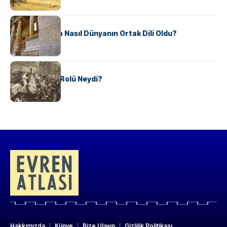
KÜLTÜR
Antik Yunanca Nasıl Dünyanın Ortak Dili Oldu?
KÜLTÜR
Valdensler’in Rolü Neydi?
Hakkımızda
Künye
Bize Ulaşın
Gizlilik Politikası