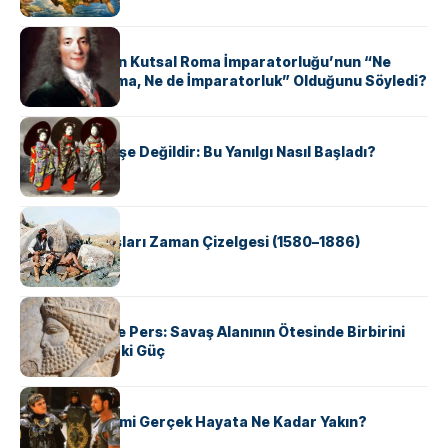
KÜLTÜR
Voltaire Neden Kutsal Roma İmparatorluğu’nun “Ne
Kutsal, Ne Roma, Ne de İmparatorluk” Olduğunu Söyledi?
KÜLTÜR
Geyşalar Fahişe Değildir: Bu Yanılgı Nasıl Başladı?
KÜLTÜR
Apache Savaşları Zaman Çizelgesi (1580–1886)
KÜLTÜR
Antik Yunan ve Pers: Savaş Alanının Ötesinde Birbirini
Şekillendiren İki Güç
KÜLTÜR
‘Gladiator’ Filmi Gerçek Hayata Ne Kadar Yakın?