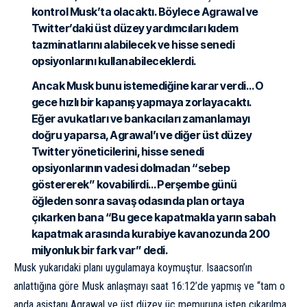
kontrol Musk’ta olacaktı. Böylece Agrawal ve
Twitter’daki üst düzey yardımcıları kıdem
tazminatlarını alabilecek ve hisse senedi
opsiyonlarını kullanabileceklerdi.
Ancak Musk bunu istemediğine karar verdi… O
gece hızlı bir kapanış yapmaya zorlayacaktı.
Eğer avukatları ve bankacıları zamanlamayı
doğru yaparsa, Agrawal’ı ve diğer üst düzey
Twitter yöneticilerini, hisse senedi
opsiyonlarının vadesi dolmadan “sebep
göstererek” kovabilirdi… Perşembe günü
öğleden sonra savaş odasında plan ortaya
çıkarken bana “Bu gece kapatmakla yarın sabah
kapatmak arasında kurabiye kavanozunda 200
milyonluk bir fark var” dedi.
Musk yukarıdaki planı uygulamaya koymuştur. Isaacson’ın
anlattığına göre Musk anlaşmayı saat 16:12’de yapmış ve “tam o
anda asistanı Agrawal ve üst düzey üç memuruna işten çıkarılma