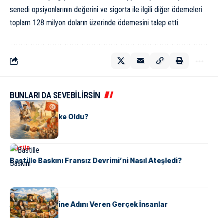
senedi opsiyonlarının değerini ve sigorta ile ilgili diğer ödemeleri
toplam 128 milyon doların üzerinde ödemesini talep etti.
BUNLARI DA SEVEBİLİRSİN
KÜLTÜR
Tunus Nasıl Ülke Oldu?
KÜLTÜR
Bastille Baskını Fransız Devrimi’ni Nasıl Ateşledi?
KÜLTÜR
ABD Eyaletlerine Adını Veren Gerçek İnsanlar