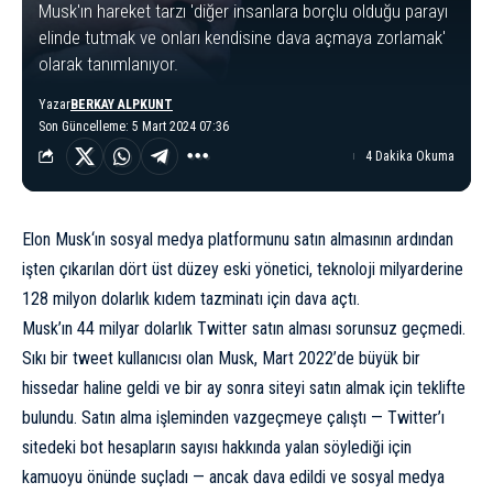
Musk'ın hareket tarzı 'diğer insanlara borçlu olduğu parayı
elinde tutmak ve onları kendisine dava açmaya zorlamak'
olarak tanımlanıyor.
Yazar
BERKAY ALPKUNT
Son Güncelleme: 5 Mart 2024 07:36
4 Dakika Okuma
Elon Musk
‘ın sosyal medya platformunu satın almasının ardından
işten çıkarılan dört üst düzey eski yönetici, teknoloji milyarderine
128 milyon dolarlık kıdem tazminatı için dava açtı.
Musk’ın 44 milyar dolarlık Twitter satın alması sorunsuz geçmedi.
Sıkı bir tweet kullanıcısı olan Musk, Mart 2022’de büyük bir
hissedar haline geldi ve bir ay sonra siteyi satın almak için teklifte
bulundu. Satın alma işleminden vazgeçmeye çalıştı — Twitter’ı
sitedeki bot hesapların sayısı hakkında yalan söylediği için
kamuoyu önünde suçladı — ancak dava edildi ve sosyal medya