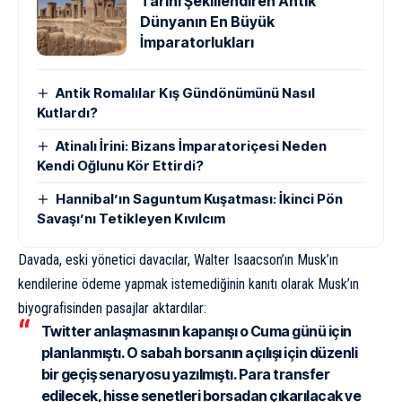
Tarihi Şekillendiren Antik
Dünyanın En Büyük
İmparatorlukları
Antik Romalılar Kış Gündönümünü Nasıl
Kutlardı?
Atinalı İrini: Bizans İmparatoriçesi Neden
Kendi Oğlunu Kör Ettirdi?
Hannibal’ın Saguntum Kuşatması: İkinci Pön
Savaşı’nı Tetikleyen Kıvılcım
Davada, eski yönetici davacılar, Walter Isaacson’ın Musk’ın
kendilerine ödeme yapmak istemediğinin kanıtı olarak Musk’ın
biyografisinden pasajlar
aktardılar
:
Twitter anlaşmasının kapanışı o Cuma günü için
planlanmıştı. O sabah borsanın açılışı için düzenli
bir geçiş senaryosu yazılmıştı. Para transfer
edilecek, hisse senetleri borsadan çıkarılacak ve