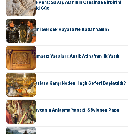
Antik Yunan ve Pers: Savaş Alanının Ötesinde Birbirini
Şekillendiren İki Güç
KÜLTÜR
‘Gladiator’ Filmi Gerçek Hayata Ne Kadar Yakın?
KÜLTÜR
Draco’nun Acımasız Yasaları: Antik Atina’nın İlk Yazılı
Hukuk Kodu
KÜLTÜR
Avrupalı ​​Katharlara Karşı Neden Haçlı Seferi Başlatıldı?
KÜLTÜR
II. Silvester: Şeytanla Anlaşma Yaptığı Söylenen Papa
KÜLTÜR