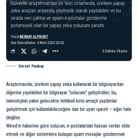
Güvenlik araştırmacıları bir test ortamında, üretken yapay
zeka araçları arasında otomatik olarak yayılabilen ve bu
sırada veri çalma ve spam e-postalar gönderme
potansiyeli olan bir yapay zeka solucanı yarattı.
Yazar
BERKAY ALPKUNT
Son Güncelleme: 4 Mart 2024 20:02
3 Dakika Okuma
Görsel: Pixabay
Araştırmacılar, üretken yapay zeka kullanarak bir bilgisayardan
diğerine yayılabilen bir bilgisayar “solucanı” geliştirdiler; bu,
teknolojinin yakın gelecekte tehlikeli kötü amaçlı yazılımlar
geliştirmek için kullanılabileceğine dair bir uyarı işareti – eğer hala
değilse.
Wired’ın haberine göre
solucan, e-postalardan hassas veriler elde
etmek ve diğer sistemlere bulaşan spam mesajlar göndermek