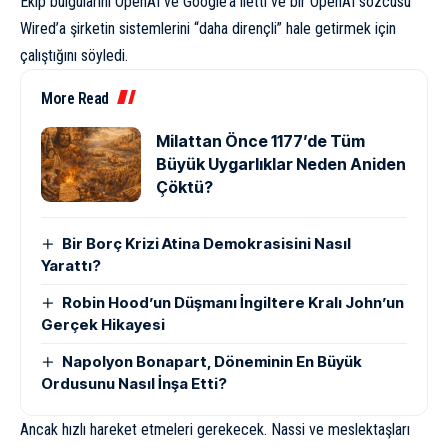
Ekip bulgularını OpenAI ve Google’a iletti ve bir OpenAI sözcüsü
Wired’a şirketin sistemlerini “daha dirençli” hale getirmek için
çalıştığını söyledi.
More Read
Milattan Önce 1177’de Tüm
Büyük Uygarlıklar Neden Aniden
Çöktü?
Bir Borç Krizi Atina Demokrasisini Nasıl
Yarattı?
Robin Hood’un Düşmanı İngiltere Kralı John’un
Gerçek Hikayesi
Napolyon Bonapart, Döneminin En Büyük
Ordusunu Nasıl İnşa Etti?
Ancak hızlı hareket etmeleri gerekecek. Nassi ve meslektaşları