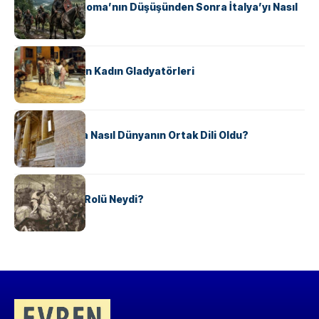
Ostrogotlar Roma’nın Düşüşünden Sonra İtalya’yı Nasıl
Ele Geçirdi?
KÜLTÜR
Antik Roma’nın Kadın Gladyatörleri
KÜLTÜR
Antik Yunanca Nasıl Dünyanın Ortak Dili Oldu?
KÜLTÜR
Valdensler’in Rolü Neydi?