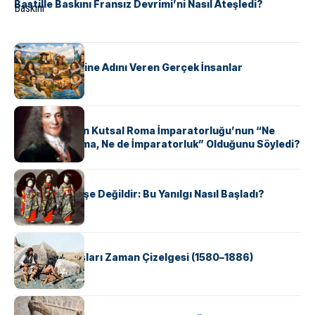
Bastille Baskını Fransız Devrimi’ni Nasıl Ateşledi?
KÜLTÜR
ABD Eyaletlerine Adını Veren Gerçek İnsanlar
KÜLTÜR
Voltaire Neden Kutsal Roma İmparatorluğu’nun “Ne
Kutsal, Ne Roma, Ne de İmparatorluk” Olduğunu Söyledi?
KÜLTÜR
Geyşalar Fahişe Değildir: Bu Yanılgı Nasıl Başladı?
KÜLTÜR
Apache Savaşları Zaman Çizelgesi (1580–1886)
KÜLTÜR