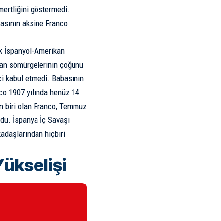
ömertliğini göstermedi.
basının aksine Franco
ak
İspanyol-Amerikan
alan sömürgelerinin çoğunu
ci kabul etmedi. Babasının
co 1907 yılında henüz 14
an biri olan Franco, Temmuz
ldu.
İspanya İç Savaşı
adaşlarından hiçbiri
ükselişi