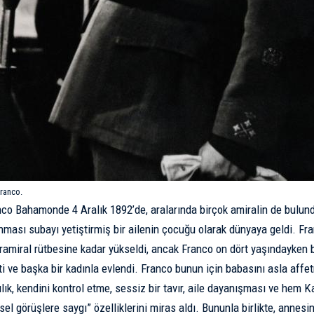
ranco.
co Bahamonde 4 Aralık 1892’de, aralarında birçok amiralin de bulundu
ması subayı yetiştirmiş bir ailenin çocuğu olarak dünyaya geldi. Fr
miral rütbesine kadar yükseldi, ancak Franco on dört yaşındayken 
etti ve başka bir kadınla evlendi. Franco bunun için babasını asla af
ılık, kendini kontrol etme, sessiz bir tavır, aile dayanışması ve hem 
el görüşlere saygı” özelliklerini miras aldı. Bununla birlikte, annesin