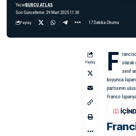
Yazar
BURCU ATLAS
Son Güncelleme: 29 Mart 2025 11:30
17 Dakika Okuma
Paylaş
F
rancis
olarak 
Paylaş
sınıf a
boyunca İspany
partisinin ulu
Franco İspanya
İÇİN
Franci