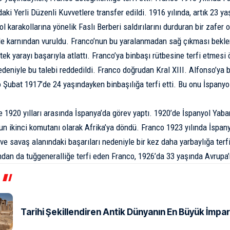
aki Yerli Düzenli Kuvvetlere transfer edildi. 1916 yılında, artık 23 y
l karakollarına yönelik Faslı Berberi saldırılarını durduran bir zafer o
e karnından vuruldu. Franco’nun bu yaralanmadan sağ çıkması bekle
tek yarayı başarıyla atlattı. Franco’ya binbaşı rütbesine terfi etmesi 
deniyle bu talebi reddedildi. Franco doğrudan Kral XIII. Alfonso’ya b
o Şubat 1917’de 24 yaşındayken binbaşılığa terfi etti. Bu onu İspany
e 1920 yılları arasında İspanya’da görev yaptı. 1920’de İspanyol Yaba
un ikinci komutanı olarak Afrika’ya döndü. Franco 1923 yılında İspan
e savaş alanındaki başarıları nedeniyle bir kez daha yarbaylığa terfi e
ından da tuğgeneralliğe terfi eden Franco, 1926’da 33 yaşında Avrupa’
Tarihi Şekillendiren Antik Dünyanın En Büyük İmpar