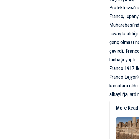
Protektorası’nd
Franco, İspanyo
Muharebesi’nd
savaşta aldığı 
genç olması ne
çevirdi. Franc
binbaşı yaptı.
Franco 1917 il
Franco Lejyon’
komutanı oldu v
albaylığa, ard
More Read