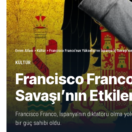
Evren Atlası
>
Kültür
>
Francisco Franco’nun Yükselişi ve İspanya İç Savaşı’nın 
KÜLTÜR
Francisco Franco
Savaşı’nın Etkiler
Francisco Franco, İspanya'nın diktatörü olma yo
bir güç sahibi oldu.