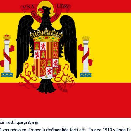
timindeki İspanya Bayrağı.
 19 yaşındayken, Franco üsteğmenliğe terfi etti. Franco 1913 yılında F