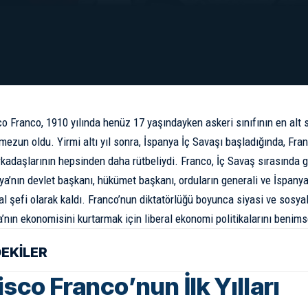
co Franco
, 1910 yılında henüz 17 yaşındayken askeri sınıfının en alt
mezun oldu. Yirmi altı yıl sonra, İspanya İç Savaşı başladığında, Fra
rkadaşlarının hepsinden daha rütbeliydi. Franco, İç Savaş sırasında g
a’nın devlet başkanı, hükümet başkanı, orduların generali ve İspanya’n
sal şefi olarak kaldı. Franco’nun diktatörlüğü boyunca siyasi ve sosya
’nın ekonomisini kurtarmak için liberal ekonomi politikalarını benim
DEKİLER
sco Franco’nun İlk Yılları