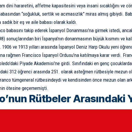
tam dini hararetini, affetme kapasitesini veya insani sıcaklığını ve c
abasından “soğukluk, sertlik ve acımasızlık” miras almış gibiydi. Ba
sadık bir eş ve aile babası olarak kaldı.
co babasını takip ederek İspanyol Donanması’na girmek istedi, anc
898) sonuçlarından biri İspanya’nın donanmasının büyük kısmını ve k
 1906 ve 1913 yılları arasında İspanyol Deniz Harp Okulu yeni öğren
a rağmen Francisco İspanyol Ordusu’na katılmaya karar verdi. Fran
ledo’daki Piyade Akademisi’ne girdi. Sınıfındaki en genç çocuklard
ndaki 312 öğrenci arasında 251. olarak asteğmen rütbesiyle mezun o
ranco tümgeneral rütbesindeydi ve kendisinden önce mezun olan ark
nin ötesine geçememişti.
o’nun Rütbeler Arasındaki Y