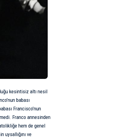
ğu kesintisiz altı nesil
anco’nun babası
babası Francisco’nun
fetmedi. Franco annesinden
Katolikliğe hem de genel
in uysallığını ve