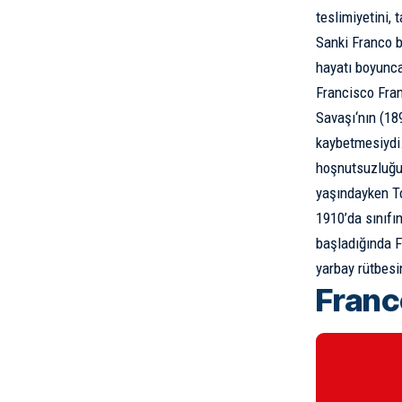
teslimiyetini, 
Sanki Franco b
hayatı boyunca 
Francisco Fran
Savaşı
‘nın (1
kaybetmesiydi.
hoşnutsuzluğun
yaşındayken To
1910’da sınıfı
başladığında F
yarbay rütbesi
Franc