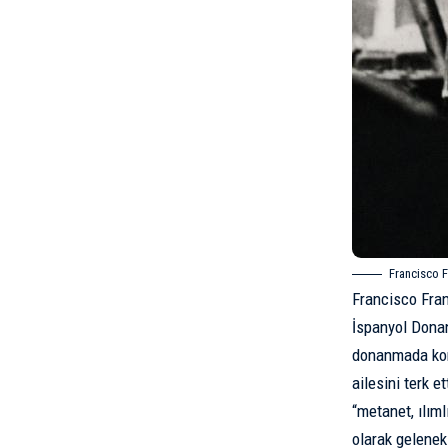
Francisco F
Francisco Fran
İspanyol Donan
donanmada kora
ailesini terk 
“metanet, ılıml
olarak geleneks