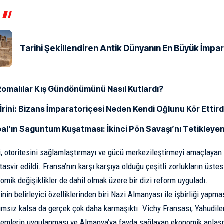
Tarihi Şekillendiren Antik Dünyanın En Büyük İmpar
Romalılar Kış Gündönümünü Nasıl Kutlardı?
ı İrini: Bizans İmparatoriçesi Neden Kendi Oğlunu Kör Ettird
al’ın Saguntum Kuşatması: İkinci Pön Savaşı’nı Tetikleyen
mi, otoritesini sağlamlaştırmayı ve gücü merkezileştirmeyi amaçlayan p
 tasvir edildi. Fransa’nın karşı karşıya olduğu çeşitli zorlukların üs
omik değişiklikler de dahil olmak üzere bir dizi reform uyguladı.
nin belirleyici özelliklerinden biri Nazi Almanyası ile işbirliği yapm
msız kalsa da gerçek çok daha karmaşıktı. Vichy Fransası, Yahudileri
nlemlerin uygulanması ve Almanya’ya fayda sağlayan ekonomik anlaş