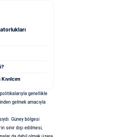
atorlukları
i?
 Kıvılcım
olitikalarıyla genellikle
tesinden gelmek amacıyla
asıydı. Güney bölgesi
n sınır dışı edilmesi,
malar da dahil olmak üzere