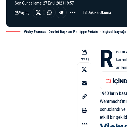
Son Güncelleme: 27 Eylül 2023 19:57
13 Dakika Okuma
Paylaş
Vichy Fransası Devlet Başkanı Philippe Pétain'in kişisel bayrağı 
R
esmi a
karan
Paylaş
anlama
İÇİN
1940’ların baş
Wehrmacht’ının
sonuçlandı ve 
etkili bir şeki