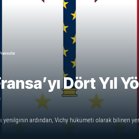
Fransızlar
ransa’yı Dört Yıl Y
r
 yenilginin ardından, Vichy hükümeti olarak bilinen yeni 