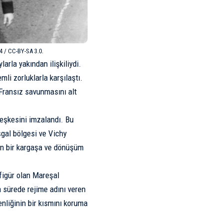
4 / CC-BY-SA 3.0.
arla yakından ilişkiliydi.
li zorluklarla karşılaştı.
 Fransız savunmasını alt
eşkesini imzalandı. Bu
şgal bölgesi ve Vichy
in bir kargaşa ve dönüşüm
 figür olan Mareşal
a sürede rejime adını veren
nliğinin bir kısmını koruma