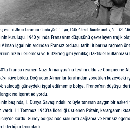
aş esirleri Alman koruması altında yürütülüyor, 1940. Görsel: Bundesarchiv, Bild 121-040
nin kuruluşu, 1940 yılında Fransa’nın düşüşünü çevreleyen trajik olayl
 Alman işgalinin ardından Fransız ordusu, tarihi itibarına rağmen önem
rinin hızla ilerlemesi ve
Blitzkrieg
gibi yenilikçi taktikler kullanması
40’ta Fransa resmen Nazi Almanyası’na teslim oldu ve Compiègne At
’yı ikiye böldü: Doğrudan Almanlar tarafından yönetilen kuzeydeki i
k salacağı güneydeki işgal edilmemiş bölge. Fransa’nın düşüşü, der
angıcına işaret ediyordu.
inin başında,
I. Dünya Savaşı
‘ndaki rolüyle tanınan saygın bir askeri
n vardı. 11 Temmuz 1940’ta liderliği üstlenen Pétain, karargahını kıs
Vichy’de kurdu. Güney bölgesinde sükuneti sağlama ve Fransız egeme
n liderliğini tanımladı.