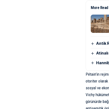
More Read
Antik 
Atinal
Hannib
Pétain’in reji
otoriter olarak
sosyal ve ekon
Vichy hükümeti
görünürde bağı
antisemitik ö