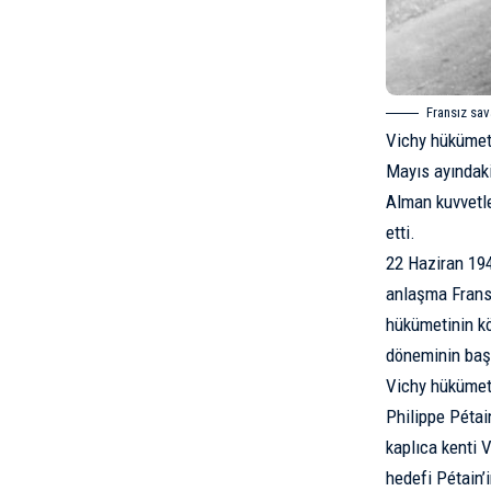
Fransız sav
Vichy hükümeti
Mayıs ayındaki
Alman kuvvetle
etti.
22 Haziran 19
anlaşma Fransa
hükümetinin kö
döneminin başl
Vichy hükümet
Philippe Pétai
kaplıca kenti 
hedefi Pétain’i