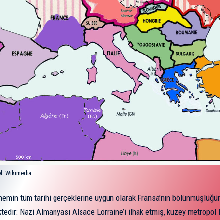
l:
Wikimedia
önemin tüm tarihi gerçeklerine uygun olarak Fransa’nın bölünmüşlüğü
tedir: Nazi Almanyası Alsace Lorraine’i ilhak etmiş, kuzey metropol 