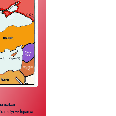
nü açıkça
Fransa’yı ve İspanya