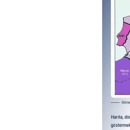
Görse
Harita, d
göstermek