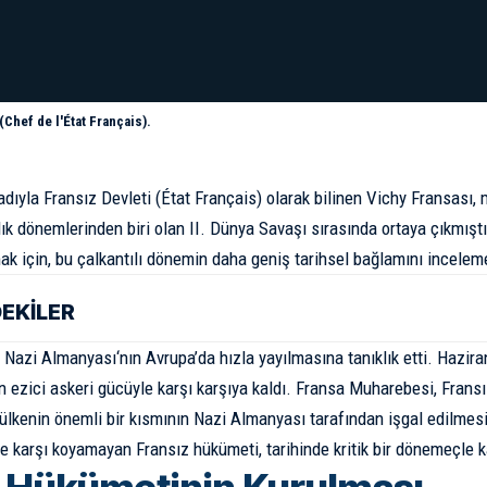
(Chef de l'État Français).
dıyla Fransız Devleti (État Français) olarak bilinen Vichy Fransası,
lık dönemlerinden biri olan
II. Dünya Savaşı
sırasında ortaya çıkmıştı
k için, bu çalkantılı dönemin daha geniş tarihsel bağlamını inceleme
DEKİLER
ı
Nazi Almanyası
‘nın Avrupa’da hızla yayılmasına tanıklık etti. Hazir
 ezici askeri gücüyle karşı karşıya kaldı. Fransa Muharebesi, Fransız
ülkenin önemli bir kısmının Nazi Almanyası tarafından işgal edilmesi
lde karşı koyamayan Fransız hükümeti, tarihinde kritik bir dönemeçle k