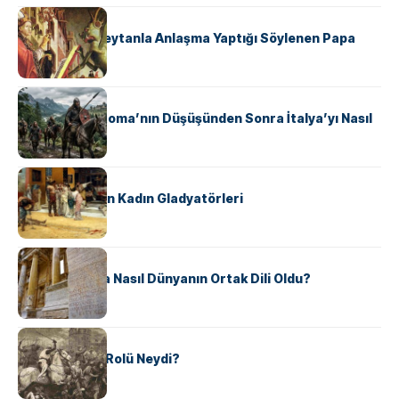
KÜLTÜR
II. Silvester: Şeytanla Anlaşma Yaptığı Söylenen Papa
KÜLTÜR
Ostrogotlar Roma’nın Düşüşünden Sonra İtalya’yı Nasıl
Ele Geçirdi?
KÜLTÜR
Antik Roma’nın Kadın Gladyatörleri
KÜLTÜR
Antik Yunanca Nasıl Dünyanın Ortak Dili Oldu?
KÜLTÜR
Valdensler’in Rolü Neydi?