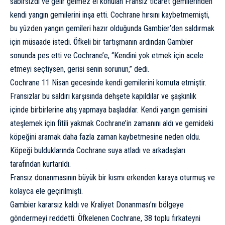
sabırsızdı ve gelir gelmez el konulan Fransız ticaret gemilerinden
kendi yangın gemilerini inşa etti. Cochrane hırsını kaybetmemişti,
bu yüzden yangın gemileri hazır olduğunda Gambier’den saldırmak
için müsaade istedi. Öfkeli bir tartışmanın ardından Gambier
sonunda pes etti ve Cochrane’e, “Kendini yok etmek için acele
etmeyi seçtiysen, gerisi senin sorunun,” dedi.
Cochrane 11 Nisan gecesinde kendi gemilerini komuta etmiştir.
Fransızlar bu saldırı karşısında dehşete kapıldılar ve şaşkınlık
içinde birbirlerine atış yapmaya başladılar. Kendi yangın gemisini
ateşlemek için fitili yakmak Cochrane’in zamanını aldı ve gemideki
köpeğini aramak daha fazla zaman kaybetmesine neden oldu.
Köpeği bulduklarında Cochrane suya atladı ve arkadaşları
tarafından kurtarıldı.
Fransız donanmasının büyük bir kısmı erkenden karaya oturmuş ve
kolayca ele geçirilmişti.
Gambier kararsız kaldı ve Kraliyet Donanması’nı bölgeye
göndermeyi reddetti. Öfkelenen Cochrane, 38 toplu fırkateyni