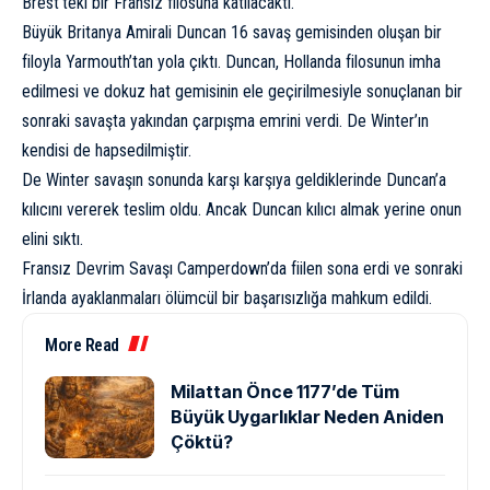
Brest’teki bir Fransız filosuna katılacaktı.
Büyük Britanya Amirali Duncan 16 savaş gemisinden oluşan bir
filoyla Yarmouth’tan yola çıktı. Duncan, Hollanda filosunun imha
edilmesi ve dokuz hat gemisinin ele geçirilmesiyle sonuçlanan bir
sonraki savaşta yakından çarpışma emrini verdi. De Winter’ın
kendisi de hapsedilmiştir.
De Winter savaşın sonunda karşı karşıya geldiklerinde Duncan’a
kılıcını vererek teslim oldu. Ancak Duncan kılıcı almak yerine onun
elini sıktı.
Fransız Devrim Savaşı Camperdown’da fiilen sona erdi ve sonraki
İrlanda ayaklanmaları ölümcül bir başarısızlığa mahkum edildi.
More Read
Milattan Önce 1177’de Tüm
Büyük Uygarlıklar Neden Aniden
Çöktü?