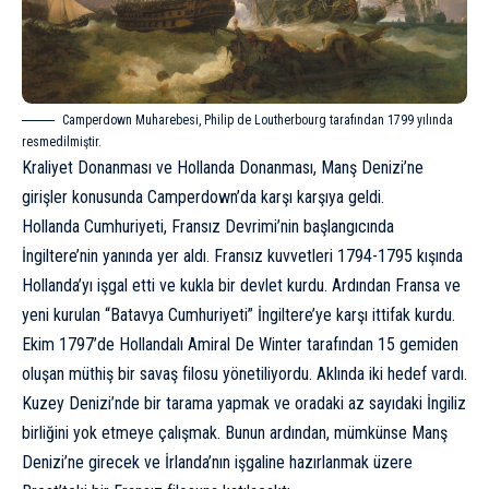
Camperdown Muharebesi, Philip de Loutherbourg tarafından 1799 yılında
resmedilmiştir.
Kraliyet Donanması ve Hollanda Donanması, Manş Denizi’ne
girişler konusunda Camperdown’da karşı karşıya geldi.
Hollanda Cumhuriyeti, Fransız Devrimi’nin başlangıcında
İngiltere’nin yanında yer aldı. Fransız kuvvetleri 1794-1795 kışında
Hollanda’yı işgal etti ve kukla bir devlet kurdu. Ardından Fransa ve
yeni kurulan “Batavya Cumhuriyeti” İngiltere’ye karşı ittifak kurdu.
Ekim 1797’de Hollandalı Amiral De Winter tarafından 15 gemiden
oluşan müthiş bir savaş filosu yönetiliyordu. Aklında iki hedef vardı.
Kuzey Denizi’nde bir tarama yapmak ve oradaki az sayıdaki İngiliz
birliğini yok etmeye çalışmak. Bunun ardından, mümkünse Manş
Denizi’ne girecek ve İrlanda’nın işgaline hazırlanmak üzere