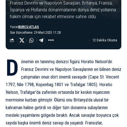
Fransız Devrimi ve Napolyon Savaşları, Britanya, Fransa,
İspanya ve Hollanda donanmalarının dünya deniz yollarına
hakim olmak için rekabet etmesine sahne oldu.
Yazar
BURCU ATLAS
Son Güncelleme: 29 Mart 2025 11:28
12 Dakika Okuma
D
önemin en tanınmış denizci figürü Horatio Nelson’dır.
Fransız Devrimi
ve Napolyon Savaşlarının en bilinen deniz
çatışmaları onun dört önemli savaşıdır (Cape St. Vincent
1797, Nile 1798, Kopenhag 1801 ve
Trafalgar
1805). Horatio
Nelson, Trafalgar’da zaferinin ortasında bir keskin nişancının
mermisine kurban gitmiştir. Ölümü onu Britanya’da ulusal bir
kahraman haline getirdi ve diğer tüm donanma subaylarının
mesleki yaşamlarını gölgede bıraktı. Ancak savaşlar boyunca çok
sayıda başka önemli deniz savaşı da yaşandı. Fransızlar,