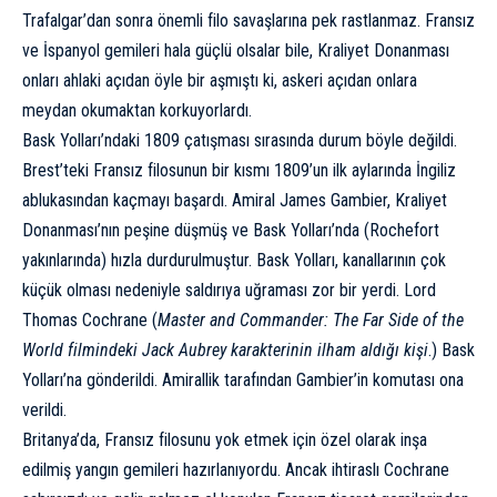
Trafalgar’dan sonra önemli filo savaşlarına pek rastlanmaz. Fransız
ve İspanyol gemileri hala güçlü olsalar bile, Kraliyet Donanması
onları ahlaki açıdan öyle bir aşmıştı ki, askeri açıdan onlara
meydan okumaktan korkuyorlardı.
Bask Yolları’ndaki 1809 çatışması sırasında durum böyle değildi.
Brest’teki Fransız filosunun bir kısmı 1809’un ilk aylarında İngiliz
ablukasından kaçmayı başardı. Amiral James Gambier, Kraliyet
Donanması’nın peşine düşmüş ve Bask Yolları’nda (Rochefort
yakınlarında) hızla durdurulmuştur. Bask Yolları, kanallarının çok
küçük olması nedeniyle saldırıya uğraması zor bir yerdi. Lord
Thomas Cochrane (
Master and Commander: The Far Side of the
World
filmindeki Jack Aubrey karakterinin ilham aldığı kişi
.) Bask
Yolları’na gönderildi. Amirallik tarafından Gambier’in komutası ona
verildi.
Britanya’da, Fransız filosunu yok etmek için özel olarak inşa
edilmiş yangın gemileri hazırlanıyordu. Ancak ihtiraslı Cochrane