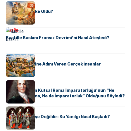
KÜLTÜR
Tunus Nasıl Ülke Oldu?
KÜLTÜR
Bastille Baskını Fransız Devrimi’ni Nasıl Ateşledi?
KÜLTÜR
ABD Eyaletlerine Adını Veren Gerçek İnsanlar
KÜLTÜR
Voltaire Neden Kutsal Roma İmparatorluğu’nun “Ne
Kutsal, Ne Roma, Ne de İmparatorluk” Olduğunu Söyledi?
KÜLTÜR
Geyşalar Fahişe Değildir: Bu Yanılgı Nasıl Başladı?