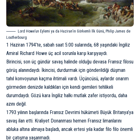
Lord Howe’un Eylemi ya da Haziran’ın Görkemli İlk Günü, Philip James de
Loutherbourg
1 Haziran 1794’te, sabah saat 5:00 sularında, 68 yaşındaki İngiliz
Amiral Richard Howe üç acil sorunla karşı karşıyaydı.
Birincisi, son üç gündür savaş halinde olduğu devasa Fransız filosu
görüş alanındaydı. İkincisi, durdurmak için gönderildiği düşman
tahıl konvoyunun kaçma ihtimali vardı. Üçüncüsü, aylardır onarım
görmeden denizde kaldıkları için kendi gemileri tehlikeli
durumdaydı. Gözü kara İngiliz halkı mutlak zafer istiyordu, daha
azını değil.
1793 yılının başlarında Fransız Devrimi hükümeti Büyük Britanya’ya
savaş ilan etti. Kraliyet Donanması hemen Fransız limanlarını
abluka altına almaya başladı, ancak ertesi yıla kadar filo filo önemli
bir çatışma yaşanmadı.