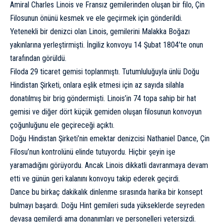
Amiral Charles Linois ve Fransız gemilerinden oluşan bir filo, Çin
Filosunun önünü kesmek ve ele geçirmek için gönderildi.
Yetenekli bir denizci olan Linois, gemilerini Malakka Boğazı
yakınlarına yerleştirmişti. İngiliz konvoyu 14 Şubat 1804’te onun
tarafından görüldü.
Filoda 29 ticaret gemisi toplanmıştı. Tutumluluğuyla ünlü Doğu
Hindistan Şirketi, onlara eşlik etmesi için az sayıda silahla
donatılmış bir brig göndermişti. Linois’in 74 topa sahip bir hat
gemisi ve diğer dört küçük gemiden oluşan filosunun konvoyun
çoğunluğunu ele geçireceği açıktı.
Doğu Hindistan Şirketi’nin emektar denizcisi Nathaniel Dance, Çin
Filosu’nun kontrolünü elinde tutuyordu. Hiçbir şeyin işe
yaramadığını görüyordu. Ancak Linois dikkatli davranmaya devam
etti ve günün geri kalanını konvoyu takip ederek geçirdi.
Dance bu birkaç dakikalık dinlenme sırasında harika bir konsept
bulmayı başardı. Doğu Hint gemileri suda yükseklerde seyreden
devasa gemilerdi ama donanımları ve personelleri yetersizdi.