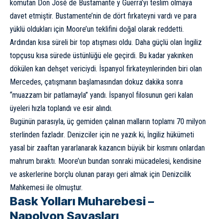
komutan Don José de Bustamante y Guerra’yı teslim olmaya
davet etmiştir. Bustamente’nin de dört fırkateyni vardı ve para
yüklü oldukları için Moore’un teklifini doğal olarak reddetti.
Ardından kısa süreli bir top atışması oldu. Daha güçlü olan İngiliz
topçusu kısa sürede üstünlüğü ele geçirdi. Bu kadar yakınken
dökülen kan dehşet vericiydi. İspanyol firkateynlerinden biri olan
Mercedes, çatışmanın başlamasından dokuz dakika sonra
“muazzam bir patlamayla” yandı. İspanyol filosunun geri kalan
üyeleri hızla toplandı ve esir alındı.
Bugünün parasıyla, üç gemiden çalınan malların toplamı 70 milyon
sterlinden fazladır. Denizciler için ne yazık ki, İngiliz hükümeti
yasal bir zaaftan yararlanarak kazancın büyük bir kısmını onlardan
mahrum bıraktı. Moore’un bundan sonraki mücadelesi, kendisine
ve askerlerine borçlu olunan parayı geri almak için Denizcilik
Mahkemesi ile olmuştur.
Bask Yolları Muharebesi –
Napolyon Savaşları