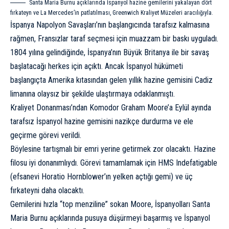
Santa Maria Burnu açıklarında İspanyol hazine gemilerini yakalayan dört
fırkateyn ve La Mercedes’in patlatılması, Greenwich Kraliyet Müzeleri aracılığıyla.
İspanya Napolyon Savaşları’nın başlangıcında tarafsız kalmasına
rağmen, Fransızlar taraf seçmesi için muazzam bir baskı uyguladı.
1804 yılına gelindiğinde, İspanya’nın Büyük Britanya ile bir savaş
başlatacağı herkes için açıktı. Ancak İspanyol hükümeti
başlangıçta Amerika kıtasından gelen yıllık hazine gemisini Cadiz
limanına olaysız bir şekilde ulaştırmaya odaklanmıştı.
Kraliyet Donanması’ndan Komodor Graham Moore’a Eylül ayında
tarafsız İspanyol hazine gemisini nazikçe durdurma ve ele
geçirme görevi verildi.
Böylesine tartışmalı bir emri yerine getirmek zor olacaktı. Hazine
filosu iyi donanımlıydı. Görevi tamamlamak için HMS Indefatigable
(efsanevi Horatio Hornblower’ın yelken açtığı gemi) ve üç
fırkateyni daha olacaktı.
Gemilerini hızla “top menziline” sokan Moore, İspanyolları Santa
Maria Burnu açıklarında pusuya düşürmeyi başarmış ve İspanyol