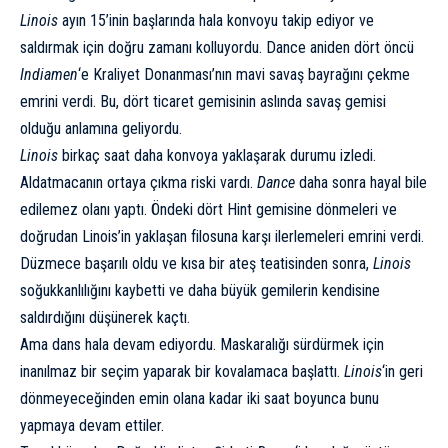
Linois
ayın 15’inin başlarında hala konvoyu takip ediyor ve
saldırmak için doğru zamanı kolluyordu. Dance aniden dört öncü
Indiamen
‘e Kraliyet Donanması’nın mavi savaş bayrağını çekme
emrini verdi. Bu, dört ticaret gemisinin aslında savaş gemisi
olduğu anlamına geliyordu.
Linois
birkaç saat daha konvoya yaklaşarak durumu izledi.
Aldatmacanın ortaya çıkma riski vardı.
Dance
daha sonra hayal bile
edilemez olanı yaptı. Öndeki dört Hint gemisine dönmeleri ve
doğrudan Linois’in yaklaşan filosuna karşı ilerlemeleri emrini verdi.
Düzmece başarılı oldu ve kısa bir ateş teatisinden sonra,
Linois
soğukkanlılığını kaybetti ve daha büyük gemilerin kendisine
saldırdığını düşünerek kaçtı.
Ama dans hala devam ediyordu. Maskaralığı sürdürmek için
inanılmaz bir seçim yaparak bir kovalamaca başlattı.
Linois
‘in geri
dönmeyeceğinden emin olana kadar iki saat boyunca bunu
yapmaya devam ettiler.