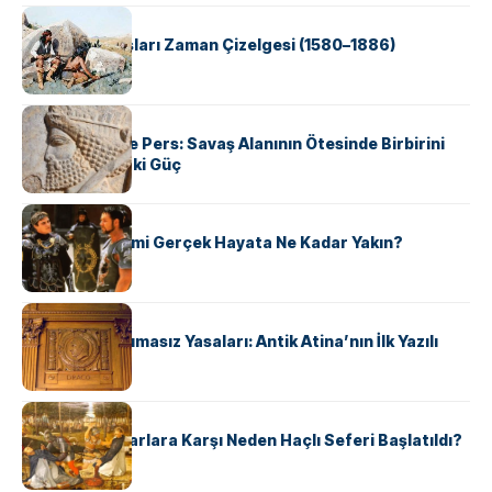
KÜLTÜR
Apache Savaşları Zaman Çizelgesi (1580–1886)
KÜLTÜR
Antik Yunan ve Pers: Savaş Alanının Ötesinde Birbirini
Şekillendiren İki Güç
KÜLTÜR
‘Gladiator’ Filmi Gerçek Hayata Ne Kadar Yakın?
KÜLTÜR
Draco’nun Acımasız Yasaları: Antik Atina’nın İlk Yazılı
Hukuk Kodu
KÜLTÜR
Avrupalı ​​Katharlara Karşı Neden Haçlı Seferi Başlatıldı?