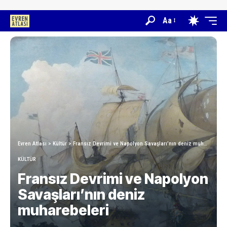
Aa
Evren Atlası
>
Kültür
>
Fransız Devrimi ve Napolyon Savaşları’nın deniz muharebeleri
KÜLTÜR
Fransız Devrimi ve Napolyon
Savaşları’nın deniz
muharebeleri