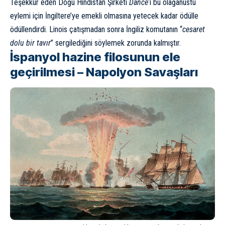
Teşekkür eden Doğu Hindistan Şirketi
Dance
‘i bu olağanüstü
eylemi için İngiltere’ye emekli olmasına yetecek kadar ödülle
ödüllendirdi. Linois çatışmadan sonra İngiliz komutanın “
cesaret
dolu bir tavır
” sergilediğini söylemek zorunda kalmıştır.
İspanyol hazine filosunun ele
geçirilmesi – Napolyon Savaşları