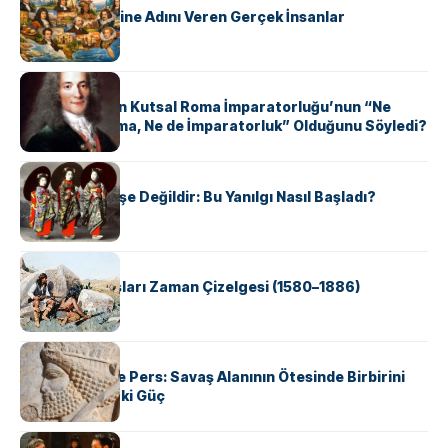
ABD Eyaletlerine Adını Veren Gerçek İnsanlar
KÜLTÜR
Voltaire Neden Kutsal Roma İmparatorluğu’nun “Ne
Kutsal, Ne Roma, Ne de İmparatorluk” Olduğunu Söyledi?
KÜLTÜR
Geyşalar Fahişe Değildir: Bu Yanılgı Nasıl Başladı?
KÜLTÜR
Apache Savaşları Zaman Çizelgesi (1580–1886)
KÜLTÜR
Antik Yunan ve Pers: Savaş Alanının Ötesinde Birbirini
Şekillendiren İki Güç
KÜLTÜR