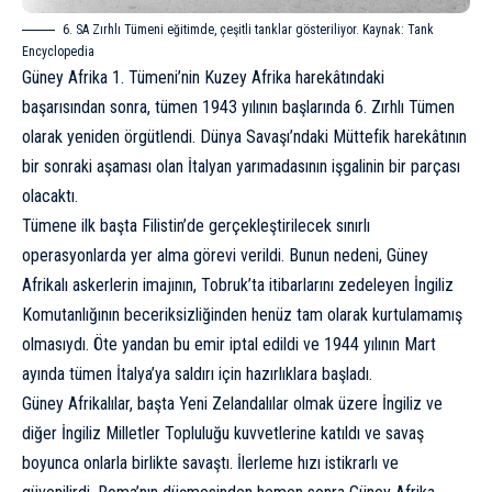
6. SA Zırhlı Tümeni eğitimde, çeşitli tanklar gösteriliyor. Kaynak:
Tank
Encyclopedia
Güney Afrika 1. Tümeni’nin Kuzey Afrika harekâtındaki
başarısından sonra, tümen 1943 yılının başlarında 6. Zırhlı Tümen
olarak yeniden örgütlendi. Dünya Savaşı’ndaki Müttefik harekâtının
bir sonraki aşaması olan İtalyan yarımadasının işgalinin bir parçası
olacaktı.
Tümene ilk başta Filistin’de gerçekleştirilecek sınırlı
operasyonlarda yer alma görevi verildi. Bunun nedeni, Güney
Afrikalı askerlerin imajının, Tobruk’ta itibarlarını zedeleyen İngiliz
Komutanlığının beceriksizliğinden henüz tam olarak kurtulamamış
olmasıydı. Öte yandan bu emir iptal edildi ve 1944 yılının Mart
ayında tümen İtalya’ya saldırı için hazırlıklara başladı.
Güney Afrikalılar, başta Yeni Zelandalılar olmak üzere İngiliz ve
diğer İngiliz Milletler Topluluğu kuvvetlerine katıldı ve savaş
boyunca onlarla birlikte savaştı. İlerleme hızı istikrarlı ve