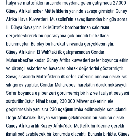
İtalya ve müttefikleri arasında meydana gelen çatışmada 27.000
Güney Afrikalı asker Müttefiklerin yanında savaşa girmiştir. Güney
Afrika Hava Kuvvetleri, Mussolini’nin savaş ilanından bir gün sonra
II. Dünya Savaşı’nın ilk Müttefik bombardıman saldırısını
gerçekleştirerek bu operasyona çok önemli bir katkıda
bulunmuştur. Bu olay bu harekat sırasında gerçekleşmiştir.
Güney Afrika’nın El Wak’taki ilk çatışmasından Gondar
Muharebesi’ne kadar, Güney Afrika kuvvetleri sefer boyunca etkin
ve dirençli askerler ve havacılar olarak değerlerini göstermiştir.
Savaş sırasında Müttefiklerin ilk sefer zaferinin öncüsü olarak sık
sık görev yaptılar. Gondar Muharebesi harekâtın doruk noktasıydı.
Sefer boyunca eşi benzeri görülmemiş bir hız ve faaliyet seviyesi
sürdürülmüştür. Nihai başarı, 230.000 Mihver askerinin ele
geçirilmesinin yanı sıra 230 uçağının imha edilmesiyle sonuçlandı.
Doğu Afrika’daki İtalyan varlığının çekilmesinin bir sonucu olarak
Güney Afrika artık Kuzey Afrika’daki Müttefik birliklerine gerekli
ikmali sağlayabilecek bir konumda olacaktı. Bununla birlikte, Güney