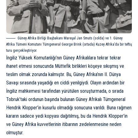
Güney Afrika Birliği Başbakanı Mareşal Jan Smuts (solda) ve 1. Güney
Afrika Tümeni Komutanı Tümgeneral George Brink (ortada) Kuzey Afrika’da bir teftiş
turu gerçekleştiriyor.
İngiliz Yüksek Komutanlığı’nın Güney Afrikalılara tekrar tekrar
ihanet etmesi sonucunda Müttefik birlikleri köşeye sıkışmış ve
teslim olmak zorunda kalmıştır. Bu, Güney Afrika’nın II. Dünya
Savaşı sırasında yaşadığı en ciddi yenilgiydi. Olayın ardından bir
İngiliz mahkemesi tarafından yürütülen soruşturmada, o sırada
Tobruk’taki ordunun başında bulunan Güney Afrikalı Tümgeneral
Hendrik Klopper’in kusurlu olmadığı sonucuna varıldı. Buna rağmen
kararın sadece yedi kopyası dağıtılmış, bu da Hendrik Klopper’in
ve Güney Afrika kuvvetlerinin itibarının zedelenmesine neden
olmuştur.