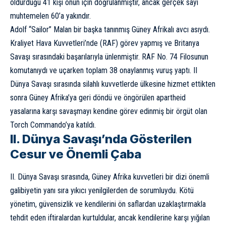
öldürdüğü 41 kişi onun için doğrulanmıştır, ancak gerçek sayı
muhtemelen 60’a yakındır.
Adolf “Sailor” Malan bir başka tanınmış Güney Afrikalı avcı asıydı.
Kraliyet Hava Kuvvetleri’nde (RAF) görev yapmış ve
Britanya
Savaşı
sırasındaki başarılarıyla ünlenmiştir. RAF No. 74 Filosunun
komutanıydı ve uçarken toplam 38 onaylanmış vuruş yaptı. II
Dünya Savaşı sırasında silahlı kuvvetlerde ülkesine hizmet ettikten
sonra Güney Afrika’ya geri döndü ve öngörülen apartheid
yasalarına karşı savaşmayı kendine görev edinmiş bir örgüt olan
Torch Commando’ya katıldı.
II. Dünya Savaşı’nda Gösterilen
Cesur ve Önemli Çaba
II. Dünya Savaşı sırasında, Güney Afrika kuvvetleri bir dizi önemli
galibiyetin yanı sıra yıkıcı yenilgilerden de sorumluydu. Kötü
yönetim, güvensizlik ve kendilerini ön saflardan uzaklaştırmakla
tehdit eden iftiralardan kurtuldular, ancak kendilerine karşı yığılan