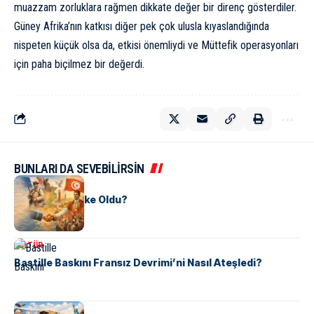
muazzam zorluklara rağmen dikkate değer bir direnç gösterdiler.
Güney Afrika’nın katkısı diğer pek çok ulusla kıyaslandığında
nispeten küçük olsa da, etkisi önemliydi ve Müttefik operasyonları
için paha biçilmez bir değerdi.
BUNLARI DA SEVEBİLİRSİN
KÜLTÜR
Tunus Nasıl Ülke Oldu?
KÜLTÜR
Bastille Baskını Fransız Devrimi’ni Nasıl Ateşledi?
KÜLTÜR