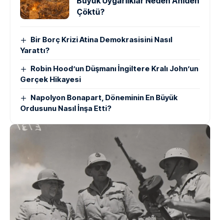
Büyük Uygarlıklar Neden Aniden
Çöktü?
Bir Borç Krizi Atina Demokrasisini Nasıl
Yarattı?
Robin Hood’un Düşmanı İngiltere Kralı John’un
Gerçek Hikayesi
Napolyon Bonapart, Döneminin En Büyük
Ordusunu Nasıl İnşa Etti?