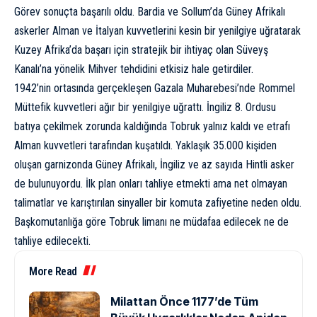
Görev sonuçta başarılı oldu. Bardia ve Sollum’da Güney Afrikalı
askerler Alman ve İtalyan kuvvetlerini kesin bir yenilgiye uğratarak
Kuzey Afrika’da başarı için stratejik bir ihtiyaç olan Süveyş
Kanalı’na yönelik Mihver tehdidini etkisiz hale getirdiler.
1942’nin ortasında gerçekleşen Gazala Muharebesi’nde Rommel
Müttefik kuvvetleri ağır bir yenilgiye uğrattı. İngiliz 8. Ordusu
batıya çekilmek zorunda kaldığında Tobruk yalnız kaldı ve etrafı
Alman kuvvetleri tarafından kuşatıldı. Yaklaşık 35.000 kişiden
oluşan garnizonda Güney Afrikalı, İngiliz ve az sayıda Hintli asker
de bulunuyordu. İlk plan onları tahliye etmekti ama net olmayan
talimatlar ve karıştırılan sinyaller bir komuta zafiyetine neden oldu.
Başkomutanlığa göre Tobruk limanı ne müdafaa edilecek ne de
tahliye edilecekti.
More Read
Milattan Önce 1177’de Tüm