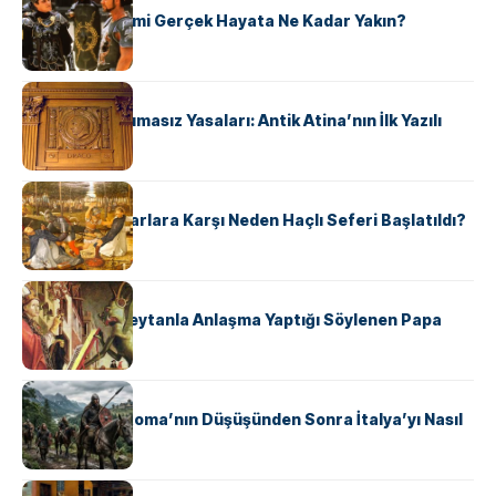
‘Gladiator’ Filmi Gerçek Hayata Ne Kadar Yakın?
KÜLTÜR
Draco’nun Acımasız Yasaları: Antik Atina’nın İlk Yazılı
Hukuk Kodu
KÜLTÜR
Avrupalı ​​Katharlara Karşı Neden Haçlı Seferi Başlatıldı?
KÜLTÜR
II. Silvester: Şeytanla Anlaşma Yaptığı Söylenen Papa
KÜLTÜR
Ostrogotlar Roma’nın Düşüşünden Sonra İtalya’yı Nasıl
Ele Geçirdi?
KÜLTÜR