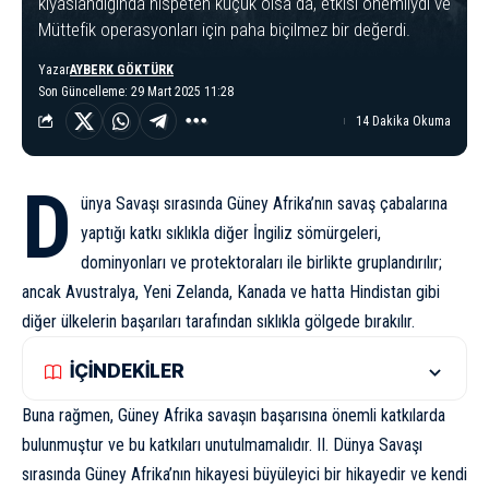
kıyaslandığında nispeten küçük olsa da, etkisi önemliydi ve
Müttefik operasyonları için paha biçilmez bir değerdi.
Yazar
AYBERK GÖKTÜRK
Son Güncelleme: 29 Mart 2025 11:28
14 Dakika Okuma
D
ünya Savaşı sırasında Güney Afrika’nın savaş çabalarına
yaptığı katkı sıklıkla diğer İngiliz sömürgeleri,
dominyonları ve protektoraları ile birlikte gruplandırılır;
ancak
Avustralya
,
Yeni Zelanda
, Kanada ve hatta
Hindistan
gibi
diğer ülkelerin başarıları tarafından sıklıkla gölgede bırakılır.
İÇİNDEKİLER
Buna rağmen, Güney Afrika savaşın başarısına önemli katkılarda
bulunmuştur ve bu katkıları unutulmamalıdır.
II. Dünya Savaşı
sırasında Güney Afrika’nın hikayesi büyüleyici bir hikayedir ve kendi