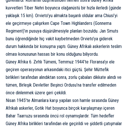
güvenilirdi. Roma’nın düşmesinden hemen sonra Güney Afrika
kuvvetleri Tiber Nehri boyunca olağanüstü bir hızla ilerledi (günde
yaklaşık 15 km). Orvieto’yu almakta başarılı oldular ama Chiusi’yi
ele geçirmeye çalışırken Cape Town Highlanders (Gonnema
Regiment)’ın pusuya düşürülmesiyle planları bozuldu. Jan Smuts
bunu öğrendiğinde hiç vakit kaybetmeden Orvieto’ya giderek
durum hakkında bir konuşma yaptı. Güney Afrikalı askerlerin teslim
olması konusunun hassas bir konu olduğunu biliyordu.
Güney Afrika 6. Zırhlı Tümeni, Temmuz 1944’te Floransa’yı ele
geçiren operasyonun arkasındaki itici güçtü. Şehir Müttefik
birlikleri tarafından alındıktan sonra, zorlu çabaları dikkate alındı ve
tümen, Birleşik Devletler Beşinci Ordusu’na transfer edilmeden
önce dinlenmek üzere geri çekildi.
Nisan 1945’te Almanlara karşı yapılan son hamle sırasında Güney
Afrikalı askerler, Gotik Hat boyunca birçok karşılaşmayı içeren
Bahar Taarruzu sırasında öncü rol oynamışlardır. Tüm hedefler
Güney Afrika birlikleri tarafından ele geçirildi ve şiddetli çatışmalar