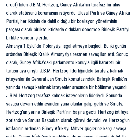
örgüt) lideri J.B.M. Hertzog, Güney Afrika’nın tarafsız bir ulus
olarak statüsünü korumasını istiyordu. Ulusal Parti ve Güney Afrika
Partisi, her ikisinin de dahil olduğu bir koalisyon yönetiminin
parçası olarak birlikte iktidarda oldukları dönemde Birleşik Parti’yi
birlikte yönetmişlerdir.
Almanya 1 Eylül’de Polonya’yı işgal etmeye başladı. Bu iki günün
ardından Birleşik Krallık Almanya’ya resmen savaş ilan etti. Sonuç
olarak, Güney Afrika’daki parlamento konuyla ilgili hararetli bir
tartışmaya girişti. J.B.M. Hertzog liderliğindeki tarafsız kalmak
isteyenler ile General Jan Smuts komutasındaki Birleşik Krallık’ın
yanında savaşa katılmak isteyenler arasında bir bölünme yaşandı.
J.B.M. Hertzog tarafsız kalmak isteyenlerin lideriydi. Sonunda
savaşa devam edilmesinden yana olanlar galip geldi ve Smuts,
Hertzog’un yerine Birleşik Parti’nin başına geçti. Hertzog istifaya
zorlandı ve Smuts Başbakan olarak görevi devraldı ve Hertzog’un
istifasının ardından Güney Afrika’yı Mihver güçlerine karşı savaşa
soktu. Güney Afrika’nın kararlılığı sadece savaş alanında değil, II.i