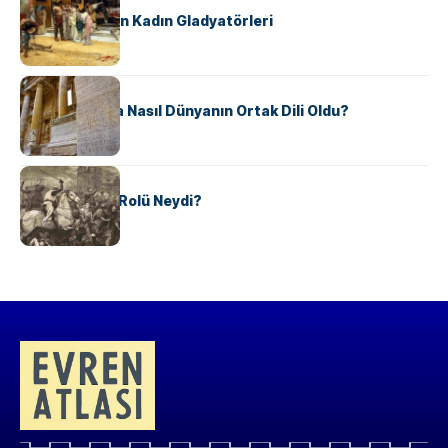
Antik Roma’nın Kadın Gladyatörleri
KÜLTÜR
Antik Yunanca Nasıl Dünyanın Ortak Dili Oldu?
KÜLTÜR
Valdensler’in Rolü Neydi?