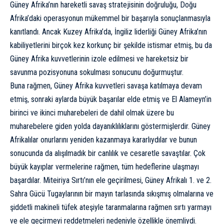
Güney Afrika’nın hareketli savaş stratejisinin doğruluğu, Doğu
Afrika’daki operasyonun mükemmel bir başarıyla sonuçlanmasıyla
kanıtlandı. Ancak Kuzey Afrika’da, İngiliz liderliği Güney Afrika’nın
kabiliyetlerini birçok kez korkunç bir şekilde istismar etmiş, bu da
Güney Afrika kuvvetlerinin izole edilmesi ve hareketsiz bir
savunma pozisyonuna sokulması sonucunu doğurmuştur.
Buna rağmen, Güney Afrika kuvvetleri savaşa katılmaya devam
etmiş, sonraki aylarda büyük başarılar elde etmiş ve El Alameyn’in
birinci ve ikinci muharebeleri de dahil olmak üzere bu
muharebelere giden yolda dayanıklılıklarını göstermişlerdir. Güney
Afrikalılar onurlarını yeniden kazanmaya kararlıydılar ve bunun
sonucunda da alışılmadık bir canlılık ve cesaretle savaştılar. Çok
büyük kayıplar vermelerine rağmen, tüm hedeflerine ulaşmayı
başardılar. Miteiriya Sırtı’nın ele geçirilmesi, Güney Afrikalı 1. ve 2.
Sahra Gücü Tugaylarının bir mayın tarlasında sıkışmış olmalarına ve
şiddetli makineli tüfek ateşiyle taranmalarına rağmen sırtı yarmayı
ve ele geçirmeyi reddetmeleri nedeniyle özellikle önemliydi.