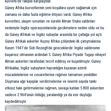
kuvvetli bir rakiple karşılaştılar.
Güney Afrika kuvvetlerinin yeni koşullara uyum sağlamak için
zamana ve daha fazla eğitime ihtiyacı vardı. Güney Afrika
kuvvetleri, ulaşım sorunları ve sürekli Alman Stuka saldırıları
nedeniyle İngiliz operasyonlarında gecikmelere neden oldu ve bu
da Güney Afrikalı ve İngiliz subaylar arasında bir çatlağa yol açtı.
Güney Afrikalı askerler Kuzey Afrika çölündeki ilk çatışmalarına
Kasım 1941’de Sidi-Rezegh’de gireceklerdir. İngiliz saldırısının
başarısız olmasının ardından 5. Güney Afrika Piyade Tugayı nihayet
Alman askerleri tarafından tecrit edilmiş ve kuşatılmıştır. Güney
Afrikalılar, İngiliz subayların hayranlığını kazanan azimli
mücadelelerine ve cesaretlerine rağmen tamamen yenildiler.
Düşmana ağır kayıplar verdirmelerine ve önemli sayıda tankı
etkisiz hale getirmelerine rağmen, savaşa katılan 5.800 askerden
sadece 2.964’ünün öldüğü, yaralandığı ya da esir düştüğü
kaydedilmiştir.