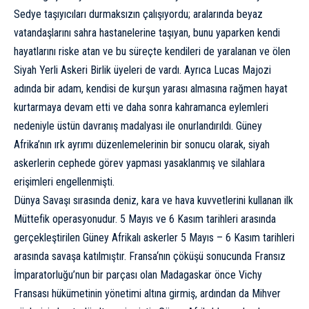
Sedye taşıyıcıları durmaksızın çalışıyordu; aralarında beyaz
vatandaşlarını sahra hastanelerine taşıyan, bunu yaparken kendi
hayatlarını riske atan ve bu süreçte kendileri de yaralanan ve ölen
Siyah Yerli Askeri Birlik üyeleri de vardı. Ayrıca Lucas Majozi
adında bir adam, kendisi de kurşun yarası almasına rağmen hayat
kurtarmaya devam etti ve daha sonra kahramanca eylemleri
nedeniyle üstün davranış madalyası ile onurlandırıldı. Güney
Afrika’nın ırk ayrımı düzenlemelerinin bir sonucu olarak, siyah
askerlerin cephede görev yapması yasaklanmış ve silahlara
erişimleri engellenmişti.
Dünya Savaşı sırasında deniz, kara ve hava kuvvetlerini kullanan ilk
Müttefik operasyonudur. 5 Mayıs ve 6 Kasım tarihleri arasında
gerçekleştirilen Güney Afrikalı askerler 5 Mayıs – 6 Kasım tarihleri
arasında savaşa katılmıştır.
Fransa
‘nın çöküşü sonucunda Fransız
İmparatorluğu’nun bir parçası olan
Madagaskar
önce
Vichy
Fransası
hükümetinin yönetimi altına girmiş, ardından da Mihver