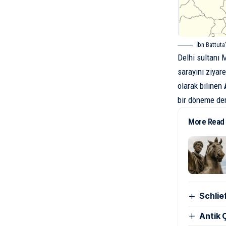
İbn Battuta’
Delhi sultanı
sarayını ziyare
olarak bilinen
bir döneme den
More Read
Schlie
Antik Ç