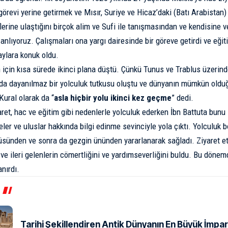
görevi yerine getirmek ve Mısır, Suriye ve Hicaz’daki (Batı Arabistan)
lerine ulaştığını birçok alim ve Sufi ile tanışmasından ve kendisine v
nlıyoruz. Çalışmaları ona yargı dairesinde bir göreve getirdi ve eğiti
ylara konuk oldu.
için kısa sürede ikinci plana düştü. Çünkü Tunus ve Trablus üzerinde
da dayanılmaz bir yolculuk tutkusu oluştu ve dünyanın mümkün olduğ
Kural olarak da “
asla hiçbir yolu ikinci kez geçme
” dedi.
ret, hac ve eğitim gibi nedenlerle yolculuk ederken İbn Battuta bunu s
lkeler ve uluslar hakkında bilgi edinme sevinciyle yola çıktı. Yolculu
sünden ve sonra da gezgin ününden yararlanarak sağladı. Ziyaret ett
 ve ileri gelenlerin cömertliğini ve yardımseverliğini buldu. Bu dönem
nırdı.
Tarihi Şekillendiren Antik Dünyanın En Büyük İmpar