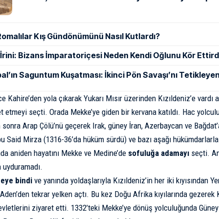
Romalılar Kış Gündönümünü Nasıl Kutlardı?
ı İrini: Bizans İmparatoriçesi Neden Kendi Oğlunu Kör Ettird
al’ın Saguntum Kuşatması: İkinci Pön Savaşı’nı Tetikleyen
ce Kahire’den yola çıkarak Yukarı Mısır üzerinden Kızıldeniz’e vardı 
ret etmeyi seçti. Orada Mekke’ye giden bir kervana katıldı. Hac yolcu
sonra Arap Çölü’nü geçerek Irak, güney İran, Azerbaycan ve Bağdat’a
u Said Mirza (1316-36’da hüküm sürdü) ve bazı aşağı hükümdarlarla 
ında aniden hayatını Mekke ve Medine’de
sofuluğa adamayı
seçti. A
a uyduramadı.
eye bindi
ve yanında yoldaşlarıyla Kızıldeniz’in her iki kıyısından Y
Aden’den tekrar yelken açtı. Bu kez Doğu Afrika kıyılarında gezerek
devletlerini ziyaret etti. 1332’teki Mekke’ye dönüş yolculuğunda Gün