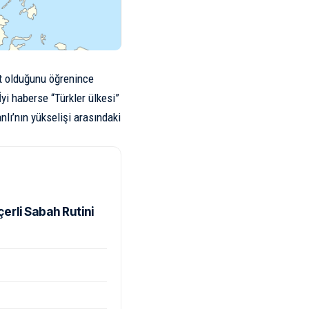
t olduğunu öğrenince
İyi haberse “Türkler ülkesi”
nlı’nın yükselişi arasındaki
rli Sabah Rutini