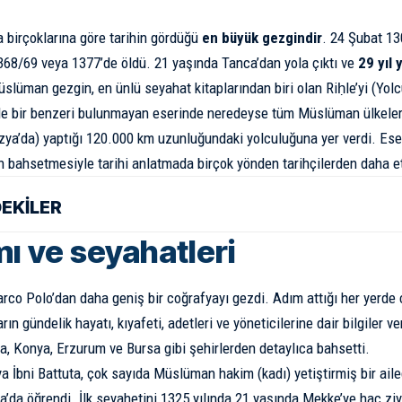
a birçoklarına göre tarihin gördüğü
en büyük gezgindir
. 24 Şubat 13
368/69 veya 1377’de öldü. 21 yaşında Tanca’dan yola çıktı ve
29 yıl 
slüman gezgin, en ünlü seyahat kitaplarından biri olan Riḥle’yi (Yolc
ile bir benzeri bulunmayan eserinde neredeyse tüm Müslüman ülkeler
ya’da) yaptığı 120.000 km uzunluğundaki yolculuğuna yer verdi. Ese
 bahsetmesiyle tarihi anlatmada birçok yönden tarihçilerden daha et
DEKİLER
ı ve seyahatleri
arco Polo’dan daha geniş bir coğrafyayı gezdi. Adım attığı her yerde 
rın gündelik hayatı, kıyafeti, adetleri ve yöneticilerine dair bilgiler v
ta, Konya, Erzurum ve Bursa gibi şehirlerden detaylıca bahsetti.
ya İbni Battuta, çok sayıda Müslüman hakim (kadı) yetiştirmiş bir ail
a’da öğrendi. İlk seyahetini 1325 yılında 21 yaşında Mekke’ye hac ziya