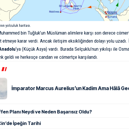
nın yolculuk haritası.
 Muhammed bin Tuğluk’un Müslüman alimlere karşı son derece cömer
t etmeye karar verdi. Ancak iletişim eksikliğinden dolayı yolu uzadı. 
Anadolu
‘ya (Küçük Asya) vardı. Burada Selçuklu’nun yıkılışı ile Osma
k geldi ve herkesçe candan ve cömertçe karşılandı.
İmparator Marcus Aurelius’un Kadim Ama Hâlâ Geçe
ffen Planı Neydi ve Neden Başarısız Oldu?
in’de İpeğin Tarihi