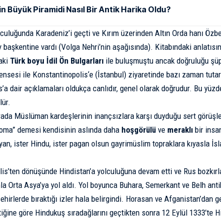
in Büyük Piramidi Nasıl Bir Antik Harika Oldu?
lculuğunda Karadeniz’i geçti ve Kırım üzerinden
Altın Orda
hanı Özbe
 başkentine vardı (Volga Nehri’nin aşağısında). Kitabındaki anlatıs
aki
Türk boyu İdil Ön Bulgarları
ile buluşmuştu ancak doğruluğu şüph
ensesi ile
Konstantinopolis
‘e (
İstanbul
) ziyaretinde bazı zaman tutar
’a dair açıklamaları oldukça canlıdır, genel olarak doğrudur. Bu yüzde
lür.
rada Müslüman kardeşlerinin inançsızlara karşı duyduğu sert görüşle
Roma” demesi kendisinin aslında daha
hoşgörülü
ve
meraklı
bir insa
tiyan, ister Hindu, ister pagan olsun gayrimüslim topraklara kıyasla İ
is’ten dönüşünde Hindistan’a yolculuğuna devam etti ve Rus bozkırl
la Orta Asya’ya yol aldı. Yol boyunca Buhara, Semerkant ve Belh anti
şehirlerde bıraktığı izler hala belirgindi. Horasan ve Afganistan’dan 
ttiğine göre Hindukuş sıradağlarını geçtikten sonra 12 Eylül 1333’te H