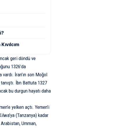
i?
 Kıvılcım
ancak geri döndü ve
luğunu 1326’da
 vardı. İran’ın son Moğol
tanıştı. İbn Battuta 1327
ncak bu durgun hayatı daha
emen’e yelken açtı. Yemen’i
 Kilwa’ya (Tanzanya) kadar
ey Arabistan, Umman,