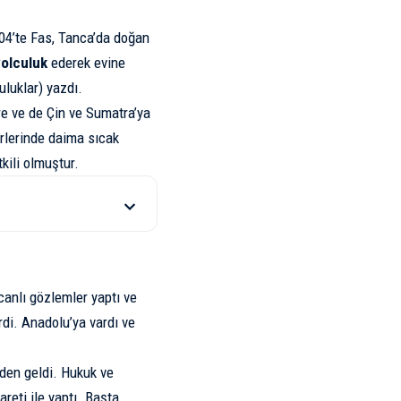
04’te Fas, Tanca’da doğan
yolculuk
ederek evine
uluklar) yazdı.
e ve de Çin ve Sumatra’ya
rlerinde daima sıcak
kili olmuştur.
canlı gözlemler yaptı ve
erdi. Anadolu’ya vardı ve
eden geldi. Hukuk ve
reti ile yaptı. Başta