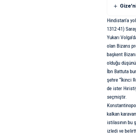
Gize’n
Hindistan’a yo
1312-41) Saray
Yukarı Volga’d
olan Bizans pr
başkent Bizans
olduğu düşünü
İbn Battuta bu
şehre “İkinci 
de ister Hıris
seçmiştir.
Konstantinopol
kalkan karavan
istilasının bu 
izledi ve belir