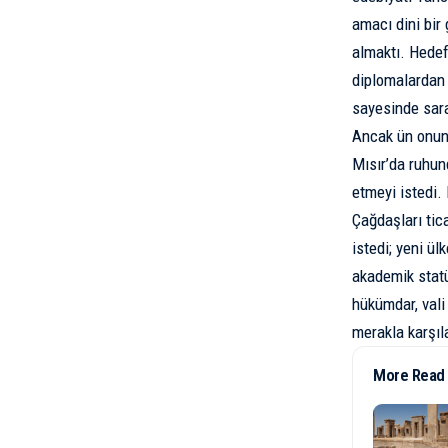
amacı dini bir 
almaktı. Hedef
diplomalardan a
sayesinde sara
Ancak ün onun 
Mısır’da ruhun
etmeyi istedi. 
Çağdaşları tica
istedi; yeni ü
akademik statü
hükümdar, vali
merakla karşıla
More Read