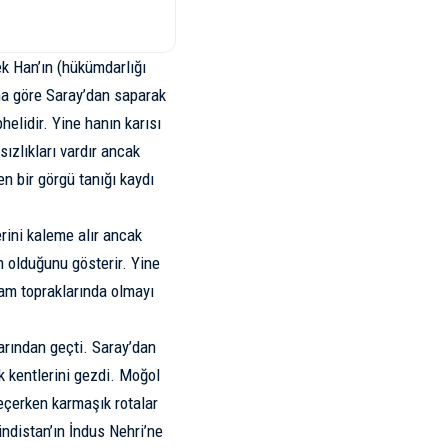
k Han’ın (hükümdarlığı
ına göre Saray’dan saparak
elidir. Yine hanın karısı
sızlıkları vardır ancak
n bir görgü tanığı kaydı
rini kaleme alır ancak
n olduğunu gösterir. Yine
slam topraklarında olmayı
arından geçti. Saray’dan
k kentlerini gezdi. Moğol
geçerken karmaşık rotalar
indistan’ın İndus Nehri’ne