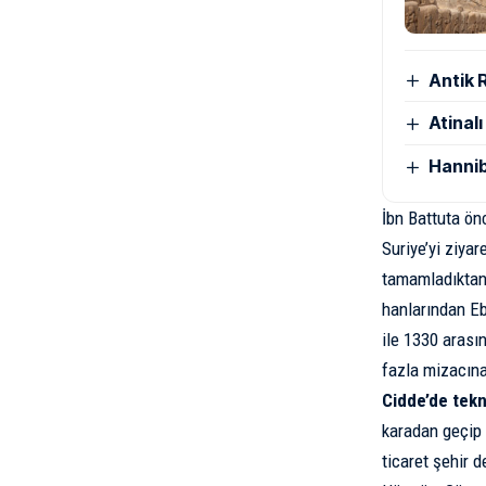
Antik 
Atinal
Hannib
İbn Battuta ön
Suriye’yi ziya
tamamladıktan 
hanlarından Eb
ile 1330 aras
fazla mizacın
Cidde’de tekn
karadan geçip 
ticaret şehir 