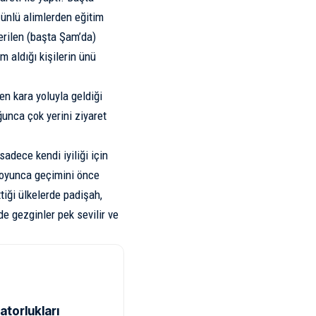
 ünlü alimlerden eğitim
erilen (başta Şam’da)
m aldığı kişilerin ünü
n kara yoluyla geldiği
unca çok yerini ziyaret
adece kendi iyiliği için
k boyunca geçimini önce
iği ülkelerde padişah,
de gezginler pek sevilir ve
atorlukları