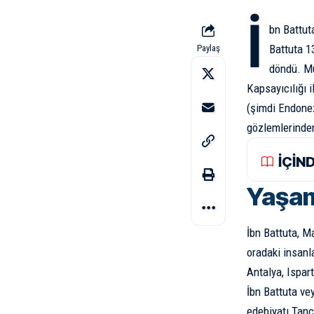
İ
bn Battut
Battuta 1
Paylaş
döndü. Mü
Kapsayıcılığı 
(şimdi Endonez
gözlemlerinden
İÇİN
Yaşam
İbn Battuta, M
oradaki insanla
Antalya, Ispar
İbn Battuta ve
edebiyatı Tanc