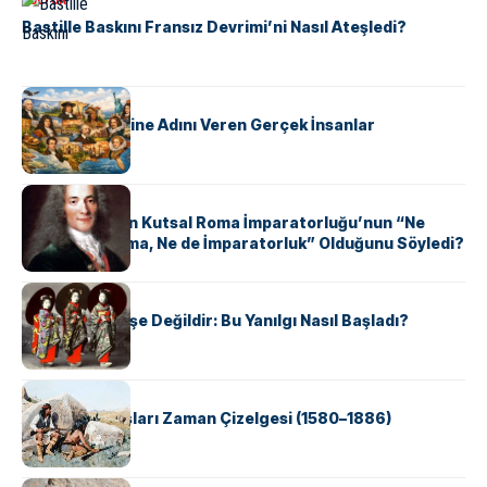
KÜLTÜR
Bastille Baskını Fransız Devrimi’ni Nasıl Ateşledi?
KÜLTÜR
ABD Eyaletlerine Adını Veren Gerçek İnsanlar
KÜLTÜR
Voltaire Neden Kutsal Roma İmparatorluğu’nun “Ne
Kutsal, Ne Roma, Ne de İmparatorluk” Olduğunu Söyledi?
KÜLTÜR
Geyşalar Fahişe Değildir: Bu Yanılgı Nasıl Başladı?
KÜLTÜR
Apache Savaşları Zaman Çizelgesi (1580–1886)