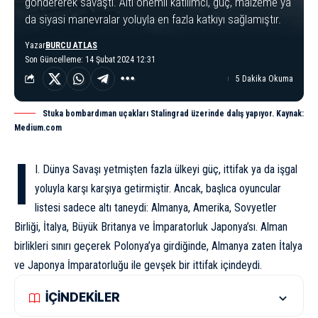
göndererek savaştı. Altı önemli katılımcı, güç, malzeme ya
da siyasi manevralar yoluyla en fazla katkıyı sağlamıştır.
Yazar
BURCU ATLAS
Son Güncelleme: 14 Şubat 2024 12:31
5 Dakika Okuma
Stuka bombardıman uçakları Stalingrad üzerinde dalış yapıyor. Kaynak:
Medium.com
I
I. Dünya Savaşı
yetmişten fazla ülkeyi güç, ittifak ya da işgal
yoluyla karşı karşıya getirmiştir. Ancak, başlıca oyuncular
listesi sadece altı taneydi: Almanya, Amerika, Sovyetler
Birliği, İtalya, Büyük Britanya ve İmparatorluk Japonya’sı. Alman
birlikleri sınırı geçerek Polonya’ya girdiğinde, Almanya zaten İtalya
ve Japonya İmparatorluğu ile gevşek bir ittifak içindeydi.
İÇİNDEKİLER