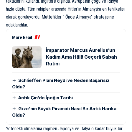
taktiklerini kullandı. İngiltere dışında, Avrupa’nın çoğu ve Rusya
hızla düştü. Tüm rakipler arasında Hitler’in Almanya’sı en tehlikelisi
olarak görülüyordu. Müttefikler ” Önce Almanya” stratejisine
odaklandılar.
More Read
İmparator Marcus Aurelius’un
Kadim Ama Hâlâ Geçerli Sabah
Rutini
Schlieffen Planı Neydi ve Neden Başarısız
Oldu?
Antik Çin’de İpeğin Tarihi
Gize’nin Büyük Piramidi Nasıl Bir Antik Harika
Oldu?
Yetenekli olmalarına rağmen Japonya ve İtalya o kadar büyük bir