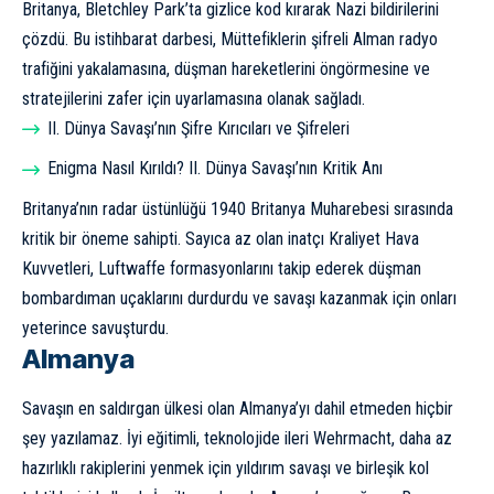
Britanya, Bletchley Park’ta gizlice kod kırarak Nazi bildirilerini
çözdü. Bu istihbarat darbesi, Müttefiklerin şifreli Alman radyo
trafiğini yakalamasına, düşman hareketlerini öngörmesine ve
stratejilerini zafer için uyarlamasına olanak sağladı.
II. Dünya Savaşı’nın Şifre Kırıcıları ve Şifreleri
Enigma Nasıl Kırıldı? II. Dünya Savaşı’nın Kritik Anı
Britanya’nın radar üstünlüğü 1940
Britanya Muharebesi
sırasında
kritik bir öneme sahipti. Sayıca az olan inatçı Kraliyet Hava
Kuvvetleri, Luftwaffe formasyonlarını takip ederek düşman
bombardıman uçaklarını durdurdu ve savaşı kazanmak için onları
yeterince savuşturdu.
Almanya
Savaşın en saldırgan ülkesi olan Almanya’yı dahil etmeden hiçbir
şey yazılamaz. İyi eğitimli, teknolojide ileri Wehrmacht, daha az
hazırlıklı rakiplerini yenmek için yıldırım savaşı ve birleşik kol