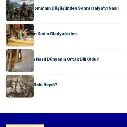
KÜLTÜR
Ostrogotlar Roma’nın Düşüşünden Sonra İtalya’yı Nasıl
Ele Geçirdi?
KÜLTÜR
Antik Roma’nın Kadın Gladyatörleri
KÜLTÜR
Antik Yunanca Nasıl Dünyanın Ortak Dili Oldu?
KÜLTÜR
Valdensler’in Rolü Neydi?