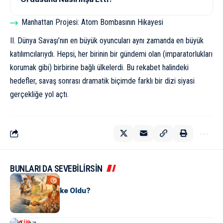
Manhattan Projesi: Atom Bombasının Hikayesi
II. Dünya Savaşı’nın en büyük oyuncuları aynı zamanda en büyük
katılımcılarıydı. Hepsi, her birinin bir gündemi olan (imparatorlukları
korumak gibi) birbirine bağlı ülkelerdi. Bu rekabet halindeki
hedefler, savaş sonrası dramatik biçimde farklı bir dizi siyasi
gerçekliğe yol açtı.
BUNLARI DA SEVEBİLİRSİN
KÜLTÜR
Tunus Nasıl Ülke Oldu?