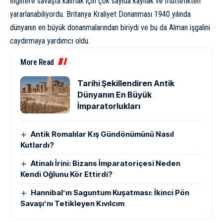
İngiltere savaşta kalmak için çok sayıda kaynak ve müttefikten
yararlanabiliyordu. Britanya Kraliyet Donanması 1940 yılında
dünyanın en büyük donanmalarından biriydi ve bu da Alman işgalini
caydırmaya yardımcı oldu.
More Read
Tarihi Şekillendiren Antik
Dünyanın En Büyük
İmparatorlukları
Antik Romalılar Kış Gündönümünü Nasıl
Kutlardı?
Atinalı İrini: Bizans İmparatoriçesi Neden
Kendi Oğlunu Kör Ettirdi?
Hannibal’ın Saguntum Kuşatması: İkinci Pön
Savaşı’nı Tetikleyen Kıvılcım