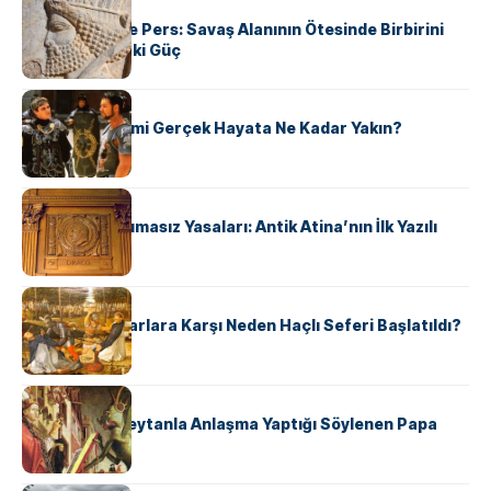
KÜLTÜR
Antik Yunan ve Pers: Savaş Alanının Ötesinde Birbirini
Şekillendiren İki Güç
KÜLTÜR
‘Gladiator’ Filmi Gerçek Hayata Ne Kadar Yakın?
KÜLTÜR
Draco’nun Acımasız Yasaları: Antik Atina’nın İlk Yazılı
Hukuk Kodu
KÜLTÜR
Avrupalı ​​Katharlara Karşı Neden Haçlı Seferi Başlatıldı?
KÜLTÜR
II. Silvester: Şeytanla Anlaşma Yaptığı Söylenen Papa