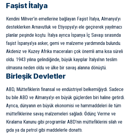
Faşist İtalya
Kendini Mihver’in emellerine bağlayan Faşist İtalya, Almanya’yı
desteklerken Arnavutluk ve Etiyopya’yı ele geçirerek yayılmacı
planlar peşinde koştu. İtalya ayrıca
İspanya İç Savaşı
sırasında
faşist İspanya’ya asker, gemi ve malzeme yardımında bulundu.
Akdeniz ve Kuzey Afrika maceraları çok önemli ama kısa süreli
oldu. 1943 yılına gelindiğinde, büyük kayıplar İtalya’nın teslim
olmasına neden oldu ve ülke bir savaş alanına dönüştü.
Birleşik Devletler
ABD, Müttefiklerin finansal ve endüstriyel belkemiğiydi. Sadece
bu bile ABD ve Almanya’yı en büyük güçlerden biri haline getirdi.
Ayrıca, dünyanın en büyük ekonomisi ve hammaddeleri ile tüm
müttefiklerine savaş malzemeleri sağladı. Ödünç Verme ve
Kiralama Kanunu gibi programlar ABD’nin müttefiklerini silah ve
gıda ya da petrol gibi maddelerle donattı.