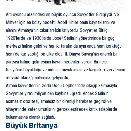
Altı oyuncu arasındaki en büyük oyuncu Sovyetler Birliği’ydi. Ve
Mihver için en kolay hedefti.
Adolf Hitler
onun kaynaklarını ve
alanını Almanya’nın çıkarları için istiyordu. Sovyetler Birliği
1920’lerde ve 1930’larda
Josef Stalin
‘in yönetiminde bir güç
merkezi haline geldi ve her iki tarafın da aynı anda hem korktuğu
hem de kur yaptığı bir ülke oldu. II. Dünya Savaşı’nın önemli bir
parçası haline gelmesinin hayati nedenleri vardır. Birincisi,
Rusya’nın büyüklüğü ve nüfusu, büyük insan ve kaynak rezervlerinin
mevcut olacağı anlamına geliyordu.
Alman kuvvetlerinin zorlu Doğu Cephesi’nde sıkışıp kalmasıyla
Sovyetler yirmi milyon can kaybına uğradı. Ancak Stalin’in
acımasız otoritesi, amansız bir direnişi harekete geçirdi ve
nihayetinde zafer umutlarını gerçekleştirecek kritik taleplerde
bulunmasına olanak sağladı.
Büyük Britanya