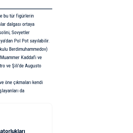
e bu tür figürlerin
nlar dalgası ortaya
olini
,
Sovyetler
ya’dan
Pol Pot
sayılabilir.
nkulu Berdimuhammedov)
da Muammer Kaddafi ve
ro ve Şili’de Augusto
ve öne çıkmaları kendi
şlayanları da
atorlukları