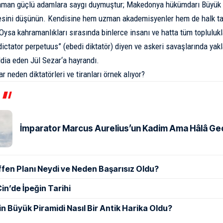
zaman güçlü adamlara saygı duymuştur; Makedonya hükümdarı
Büyük 
esini düşünün. Kendisine hem uzman akademisyenler hem de halk tara
 Oysa kahramanlıkları sırasında binlerce insanı ve hatta tüm topluluk
dictator perpetuus” (ebedi diktatör) diyen ve askeri savaşlarında yakl
ddia eden
Jül Sezar
‘a hayrandı.
r neden diktatörleri ve tiranları örnek alıyor?
İmparator Marcus Aurelius’un Kadim Ama Hâlâ Geçe
ffen Planı Neydi ve Neden Başarısız Oldu?
in’de İpeğin Tarihi
in Büyük Piramidi Nasıl Bir Antik Harika Oldu?