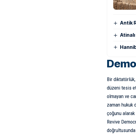
Antik 
Atinal
Hannib
Demok
Bir diktatörlü
düzeni tesis et
olmayan ve can
zaman hukuk dı
çoğunu alarak 
Revive Democra
doğrultusunda 