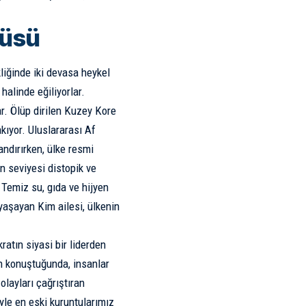
düsü
liğinde iki devasa
heykel
halinde eğiliyorlar.
r. Ölüp dirilen
Kuzey Kore
akıyor.
Uluslararası Af
andırırken, ülke resmi
n seviyesi distopik ve
 Temiz su, gıda ve hijyen
yaşayan Kim ailesi, ülkenin
kratın siyasi bir liderden
an konuştuğunda, insanlar
 olayları çağrıştıran
yle en eski kuruntularımız