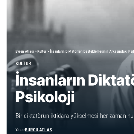
Evren Atlası
>
Kültür
>
İnsanların Diktatörleri Desteklemesinin Arkasındaki Psi
KÜLTÜR
İnsanların Dikta
Psikoloji
Bir diktatörün iktidara yükselmesi her zaman huk
Yazar
BURCU ATLAS