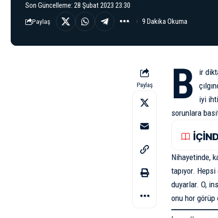
Son Güncelleme: 28 Şubat 2023 23:30
9 Dakika Okuma
Paylaş
B
ir dik
çılgın
Paylaş
iyi ih
sorunlara basi
İÇİN
Nihayetinde, k
tapıyor. Hepsi
duyarlar. O, in
onu hor görüp 