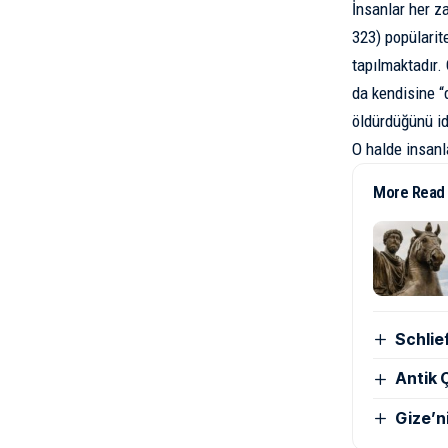
İnsanlar her 
323) popülarit
tapılmaktadır.
da kendisine “
öldürdüğünü i
O halde insanla
More Read
Schlie
Antik Ç
Gize’n