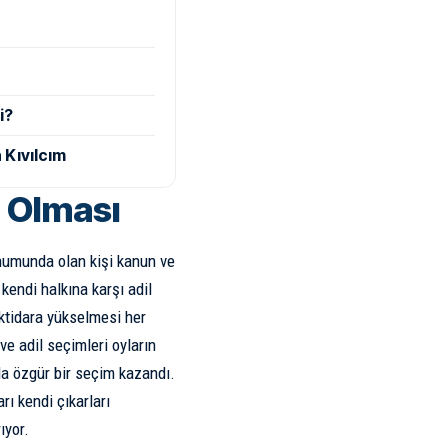
i?
 Kıvılcım
r Olması
konumunda olan kişi kanun ve
kendi halkına karşı adil
iktidara yükselmesi her
ve adil seçimleri oyların
da özgür bir seçim kazandı.
arı kendi çıkarları
ıyor.