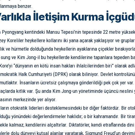
klanmaya benzer.
Varlıkla İletişim Kurma İçgü
n Pyongyang kentindeki Mansu Tepesi’nin tepesinde 22 metre yüksek
zey Koreliler heykellere kollarını iki yana açarak yaklaşıyor ve gruplar 
lık ve hürmetle dolduğunda heykellerin ayaklarına çiçekler bırakıyorla
Il-sung ve Kim Jong-il bu heykellerde kendilerine tapanlara tepeden b
re’yi “dünyanın en kötü insan hakları ihlalcilerinden biri” olarak adl
mokratik Halk Cumhuriyeti (DPRK) olarak biliniyor. Devlet kontrolünü
mutlaktır. İnsanların ücretsiz çalışmaya gönderildiği pek çok yer var.
iyaçlarda kıtlık var. Şu anda Kim Jong-un yönetiminde üçüncü neslini 
masının merkezinde yer alıyor.
ların otokratik liderleri desteklemesindeki bir diğer faktördür. Bir oto
lduğu yönündeki değerlendirmeler haklıdır; o bir kahramandır. Bir tir
le kalmaz; kendilerini alçaltırlar. Diktatörler, kendi etraflarında dini
nlerle dolu dünyevi kutsal alanlar yaratarak,
Sigmund Freud
‘un deyimi