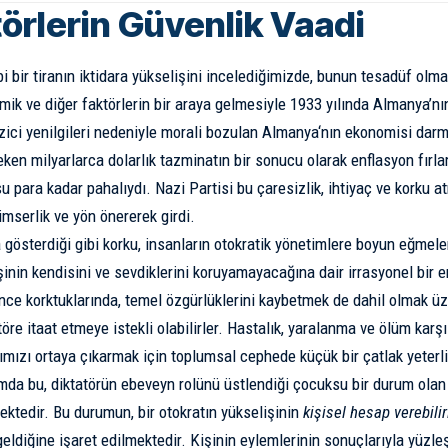
törlerin Güvenlik Vaadi
bi bir tiranın iktidara yükselişini incelediğimizde, bunun tesadüf olm
omik ve diğer faktörlerin bir araya gelmesiyle 1933 yılında Almanya’n
zici yenilgileri nedeniyle morali bozulan
Almanya
‘nın ekonomisi dar
ken milyarlarca dolarlık tazminatın bir sonucu olarak enflasyon fırla
su para kadar pahalıydı. Nazi Partisi bu çaresizlik, ihtiyaç ve korku 
yimserlik ve yön önererek girdi.
a gösterdiği gibi korku, insanların otokratik yönetimlere boyun eğmele
şinin kendisini ve sevdiklerini koruyamayacağına dair irrasyonel bir 
ince korktuklarında, temel özgürlüklerini kaybetmek de dahil olmak ü
töre itaat etmeye istekli olabilirler. Hastalık, yaralanma ve ölüm karş
mızı ortaya çıkarmak için toplumsal cephede küçük bir çatlak yeterli
da bu, diktatörün ebeveyn rolünü üstlendiği çocuksu bir durum olan “
ktedir. Bu durumun, bir otokratın yükselişinin
kişisel hesap verebilir
eldiğine
işaret edilmektedir
. Kişinin eylemlerinin sonuçlarıyla yüzl