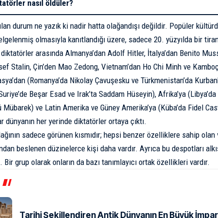
tatörler nasıl öldüler?
lan durum ne yazık ki nadir hatta olağandışı değildir. Popüler kültürd
belgelenmiş olmasıyla kanıtlandığı üzere, sadece 20. yüzyılda bir tira
ü diktatörler arasında Almanya’dan
Adolf Hitler
, İtalya’dan
Benito Muss
sef Stalin
, Çin’den
Mao Zedong
, Vietnam’dan
Ho Chi Minh
ve Kamboç
asya’dan (Romanya’da
Nikolay Çavuşesku
ve Türkmenistan’da Kurba
Suriye’de Beşar Esad ve Irak’ta
Saddam Hüseyin
), Afrika’ya (Libya’
 Mübarek) ve Latin Amerika ve Güney Amerika’ya (Küba’da Fidel Cast
r dünyanın her yerinde diktatörler ortaya çıktı.
dağının sadece görünen kısmıdır; hepsi benzer özelliklere sahip olan 
ından beslenen düzinelerce kişi daha vardır. Ayrıca bu despotları alkı
Bir grup olarak onların da bazı tanımlayıcı ortak özellikleri vardır.
Tarihi Şekillendiren Antik Dünyanın En Büyük İmpar