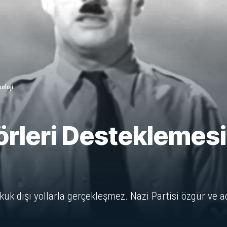
koloji
törleri Desteklemes
uk dışı yollarla gerçekleşmez. Nazi Partisi özgür ve ad