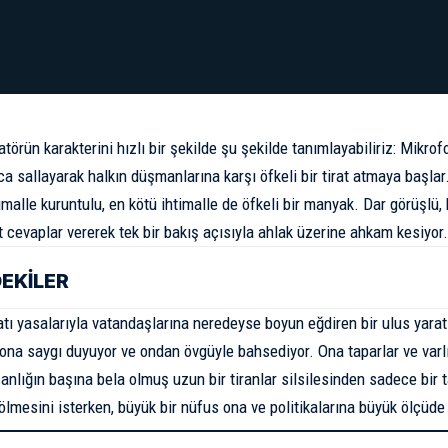
tatörün karakterini hızlı bir şekilde şu şekilde tanımlayabiliriz: Mikrofo
ca sallayarak halkın düşmanlarına karşı öfkeli bir tirat atmaya başlar
timalle kuruntulu, en kötü ihtimalle de öfkeli bir manyak. Dar görüşlü,
t cevaplar vererek tek bir bakış açısıyla ahlak üzerine ahkam kesiyor.
DEKİLER
atı yasalarıyla vatandaşlarına neredeyse boyun eğdiren bir ulus yarat
 ona saygı duyuyor ve ondan övgüyle bahsediyor. Ona taparlar ve varl
sanlığın başına bela olmuş uzun bir tiranlar silsilesinden sadece bir t
ölmesini isterken, büyük bir nüfus ona ve politikalarına büyük ölçüde