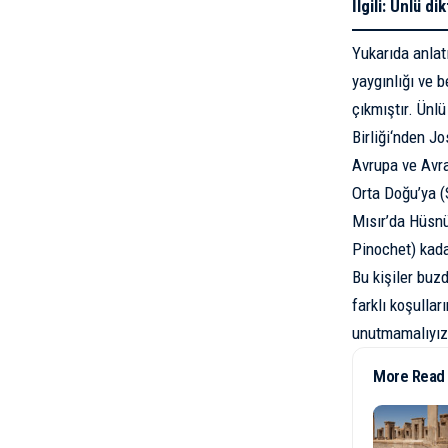
İlgili:
Ünlü dik
Yukarıda anlatı
yaygınlığı ve 
çıkmıştır. Ünl
Birliği
‘nden
Jo
Avrupa ve Avr
Orta Doğu’ya (
Mısır’da Hüsnü
Pinochet) kada
Bu kişiler buz
farklı koşullar
unutmamalıyız. 
More Read