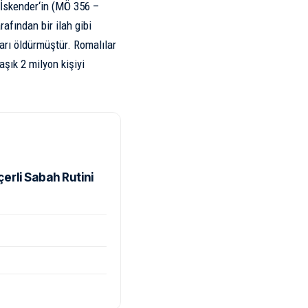
İskender
‘in (MÖ 356 –
fından bir ilah gibi
ları öldürmüştür. Romalılar
aşık 2 milyon kişiyi
rli Sabah Rutini