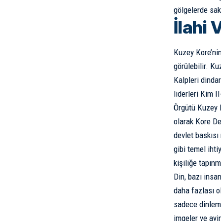
gölgelerde sa
İlahi 
Kuzey Kore’ni
görülebilir
. Ku
Kalpleri dindar
liderleri Kim 
Örgütü
Kuzey Ko
olarak Kore De
devlet baskısı 
gibi temel iht
kişiliğe tapın
Din, bazı insan
daha fazlası o
sadece dinlemek
imgeler ve ayi