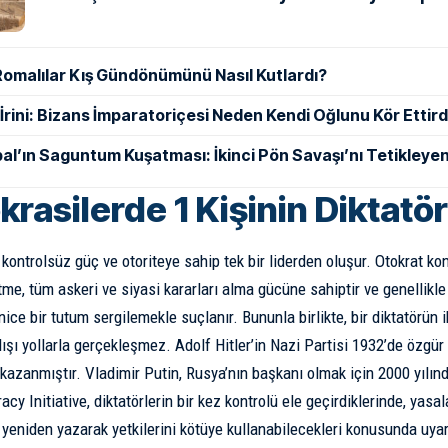
Romalılar Kış Gündönümünü Nasıl Kutlardı?
ı İrini: Bizans İmparatoriçesi Neden Kendi Oğlunu Kör Ettird
al’ın Saguntum Kuşatması: İkinci Pön Savaşı’nı Tetikleyen
rasilerde 1 Kişinin Diktatö
k, kontrolsüz güç ve otoriteye sahip tek bir liderden oluşur. Otokrat 
me, tüm askeri ve siyasi kararları alma gücüne sahiptir ve genellikle 
ice bir tutum sergilemekle suçlanır. Bununla birlikte, bir diktatörün 
şı yollarla gerçekleşmez. Adolf Hitler’in Nazi Partisi 1932’de özgür 
kazanmıştır. Vladimir Putin, Rusya’nın başkanı olmak için 2000 yılın
cy Initiative
, diktatörlerin bir kez kontrolü ele geçirdiklerinde, yasal
yeniden yazarak yetkilerini kötüye kullanabilecekleri konusunda uyar