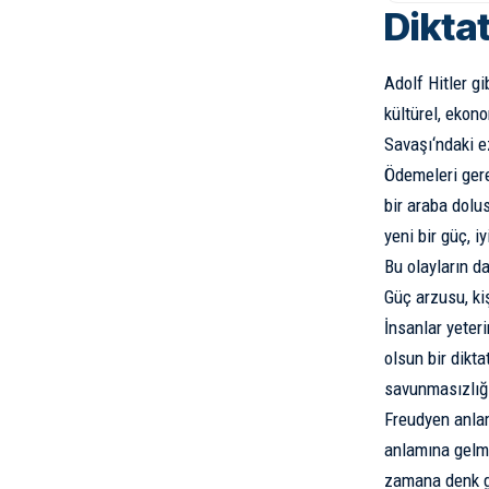
Dikta
Adolf Hitler gi
kültürel, ekon
Savaşı
‘ndaki e
Ödemeleri gere
bir araba dolu
yeni bir güç, i
Bu olayların d
Güç arzusu, ki
İnsanlar yeter
olsun bir dikta
savunmasızlığı
Freudyen anlam
anlamına gelme
zamana denk g