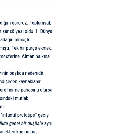
adığını görürüz. Toplumsal,
ın şansölyesi oldu.
I. Dünya
madağın olmuştu.
mıştı. Tek bir parça ekmek,
atmosferine, Alman halkına
rinin başlıca nedenidir.
endişeden kaynaklanır.
zere her ne pahasına olursa
ısındaki mutlak
dir.
infantil prototipe” geçiş
likte genel bir düşüşle
aynı
eşmekten kaçınması,