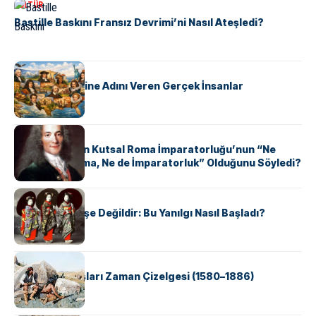
KÜLTÜR
Bastille Baskını Fransız Devrimi’ni Nasıl Ateşledi?
KÜLTÜR
ABD Eyaletlerine Adını Veren Gerçek İnsanlar
KÜLTÜR
Voltaire Neden Kutsal Roma İmparatorluğu’nun “Ne
Kutsal, Ne Roma, Ne de İmparatorluk” Olduğunu Söyledi?
KÜLTÜR
Geyşalar Fahişe Değildir: Bu Yanılgı Nasıl Başladı?
KÜLTÜR
Apache Savaşları Zaman Çizelgesi (1580–1886)