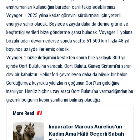
enstrümanları kullandığını
buradan
canlı takip edebilirsiniz.
Voyager 1 2025 yılına kadar görevini sürdürmesi için yeterli
enerjiye sahip olacak. Böylece uzayda daha da derine gitme ve
keşfettiği verileri bize gönderme şansı bulacak. Voyager 1 yoluna
bozulmadan devam ederse sonda saatte 61.500 km hızla 48 yıl
boyunca uzayda ilerlemiş olacak.
Voyager 1 bizle iletişimini kestikten sonra bile yaklaşık 300 yıl
içinde
Oort Bulutu
‘na varacak. Oort Bulutu, Güneş Sistemi’ni saran
dev bir kabuktur. Heliosferi çevreleyen daha da büyük bir balon.
Gördüğümüz
kuyruklu yıldız
ların çoğunun Oort’tan geldiğine
inanılıyor. Henüz hiçbir uzay aracı Oort Bulutu’na varmadığından bu
gizemli bölgenin kesin yanıtlarını bulmuş olacağız.
More Read
İmparator Marcus Aurelius’un
Kadim Ama Hâlâ Geçerli Sabah