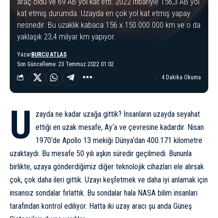
araç oldu ve 69 AB yol kat etti. 2022 itibariyle 156,3 AB yol
kat etmiş durumda. Uzayda en çok yol kat etmiş yapay
nesnedir. Bu uzaklık kabaca 156 x 150.000.000 km ve o da
yaklaşık 23,4 milyar km yapıyor.
Yazar
BURCU ATLAS
Son Güncelleme: 23 Temmuz 2022 01:02
4 Dakika Okuma
U
zayda ne kadar uzağa gittik? İnsanların uzayda seyahat
ettiği en uzak mesafe,
Ay
‘a ve çevresine kadardır. Nisan
1970’de Apollo 13 mekiği
Dünya
‘dan 400.171 kilometre
uzaktaydı. Bu mesafe 50 yılı aşkın süredir geçilmedi. Bununla
birlikte, uzaya gönderdiğimiz diğer teknolojik cihazları ele alırsak
çok, çok daha ileri gittik. Uzayı keşfetmek ve daha iyi anlamak için
insansız sondalar fırlattık. Bu sondalar hala NASA bilim insanları
tarafından kontrol ediliyor. Hatta iki uzay aracı şu anda
Güneş