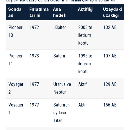
Sonda
Fırlatılma
Ana
Aktifliği
Uzaydaki
adı
tarihi
hedefi
uzaklığı
Pioneer
1972
Jüpiter
2003’te
132 AB
10
iletişim
koptu
Pioneer
1973
Satürn
1995’te
107 AB
11
iletişim
koptu
Voyager
1977
Uranüs
ve
Aktif
129 AB
2
Neptün
Voyager
1977
Satürn’ün
Aktif
156 AB
1
uydusu
Titan