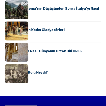
KÜLTÜR
Ostrogotlar Roma’nın Düşüşünden Sonra İtalya’yı Nasıl
Ele Geçirdi?
KÜLTÜR
Antik Roma’nın Kadın Gladyatörleri
KÜLTÜR
Antik Yunanca Nasıl Dünyanın Ortak Dili Oldu?
KÜLTÜR
Valdensler’in Rolü Neydi?