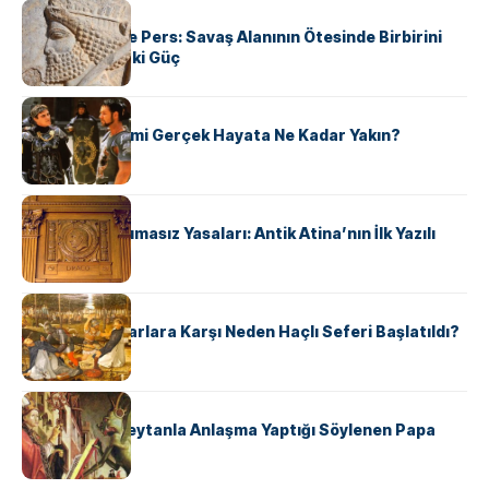
KÜLTÜR
Antik Yunan ve Pers: Savaş Alanının Ötesinde Birbirini
Şekillendiren İki Güç
KÜLTÜR
‘Gladiator’ Filmi Gerçek Hayata Ne Kadar Yakın?
KÜLTÜR
Draco’nun Acımasız Yasaları: Antik Atina’nın İlk Yazılı
Hukuk Kodu
KÜLTÜR
Avrupalı ​​Katharlara Karşı Neden Haçlı Seferi Başlatıldı?
KÜLTÜR
II. Silvester: Şeytanla Anlaşma Yaptığı Söylenen Papa