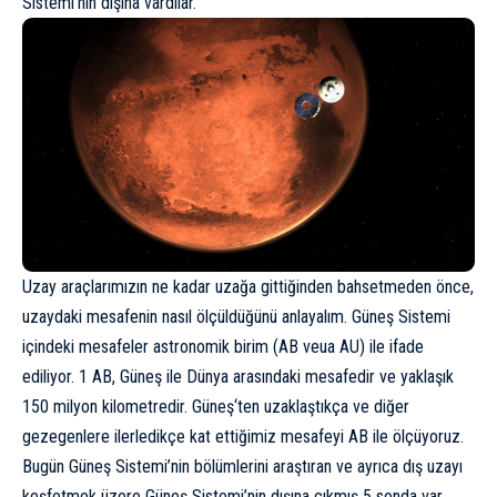
Sistemi
‘nin dışına vardılar.
Uzay araçlarımızın ne kadar uzağa gittiğinden bahsetmeden önce,
uzaydaki mesafenin nasıl ölçüldüğünü anlayalım. Güneş Sistemi
içindeki mesafeler astronomik birim (AB veua AU) ile ifade
ediliyor. 1 AB, Güneş ile Dünya arasındaki mesafedir ve yaklaşık
150 milyon kilometredir.
Güneş
‘ten uzaklaştıkça ve diğer
gezegenlere ilerledikçe kat ettiğimiz mesafeyi AB ile ölçüyoruz.
Bugün Güneş Sistemi’nin bölümlerini araştıran ve ayrıca dış uzayı
keşfetmek üzere Güneş Sistemi’nin dışına çıkmış 5 sonda var.