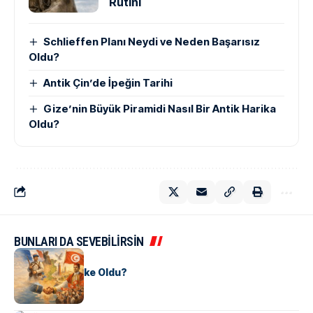
Rutini
Schlieffen Planı Neydi ve Neden Başarısız
Oldu?
Antik Çin’de İpeğin Tarihi
Gize’nin Büyük Piramidi Nasıl Bir Antik Harika
Oldu?
BUNLARI DA SEVEBİLİRSİN
KÜLTÜR
Tunus Nasıl Ülke Oldu?