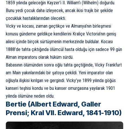
1859 yılında geleceğin Kayzer’i II. William’ı (Wilhelm) doğurdu.
Bunu yedi çocuk daha izleyecek, ancak ikisi trajik bir şekilde
çocukluk hastalıklarından ölecekti.
Vicky ve kocası, zaman geçtikçe ve Almanya’nın birleşmesi
konusu gündeme geldikçe kendilerini Kraliçe Victoria’nın geniş
ailesi içinde birçok sürtüşmenin merkezinde buldular. Kocası
1888’de tahta çıktığında ölümcül hasta olduğu için sadece 99 gün
Alman imparatoru olarak hüküm sürdü.
Babasının ölümünden sonra oğlu tahta geçtiğinde, Vicky Frankfurt
am Main yakınlarındaki bir şatoya çekildi. Yeni imparator olan
oğluyla ilişkisi kırılgan ve gergindi. Vicky’ye 1899 yılında göğüs
kanseri teşhisi kondu ve bu kanser omurgasına yayılarak 1901
yılında ölümüne neden oldu.
Bertie (Albert Edward, Galler
Prensi; Kral VII. Edward, 1841-1910)