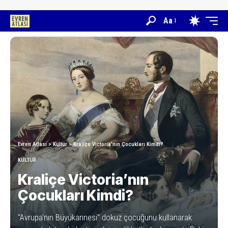
Aa
Evren Atlası
>
Kültür
>
Kraliçe Victoria’nın Çocukları Kimdi?
KÜLTÜR
Kraliçe Victoria’nın
Çocukları Kimdi?
"Avrupa'nın Büyükannesi" dokuz çocuğunu kullanarak