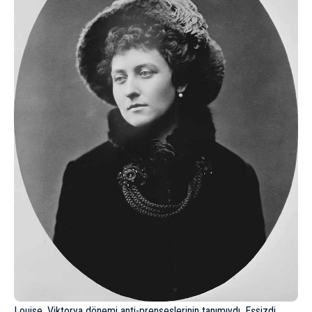
Louise, Viktorya dönemi anti-prenseslerinin tanımıydı. Eşsizdi,