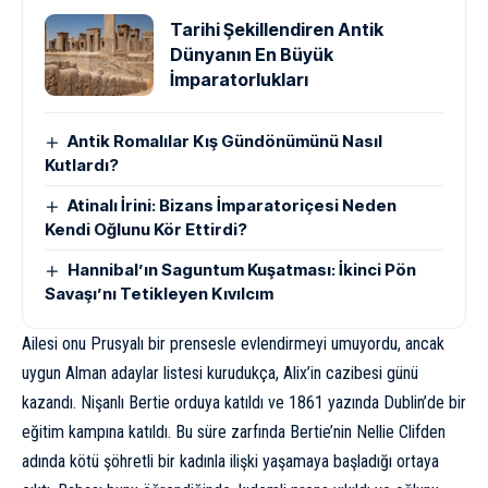
Tarihi Şekillendiren Antik
Dünyanın En Büyük
İmparatorlukları
Antik Romalılar Kış Gündönümünü Nasıl
Kutlardı?
Atinalı İrini: Bizans İmparatoriçesi Neden
Kendi Oğlunu Kör Ettirdi?
Hannibal’ın Saguntum Kuşatması: İkinci Pön
Savaşı’nı Tetikleyen Kıvılcım
Ailesi onu Prusyalı bir prensesle evlendirmeyi umuyordu, ancak
uygun Alman adaylar listesi kurudukça, Alix’in cazibesi günü
kazandı. Nişanlı Bertie orduya katıldı ve 1861 yazında Dublin’de bir
eğitim kampına katıldı. Bu süre zarfında Bertie’nin Nellie Clifden
adında kötü şöhretli bir kadınla ilişki yaşamaya başladığı ortaya