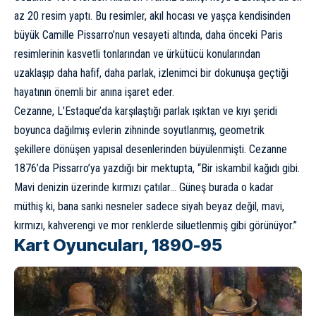
az 20 resim yaptı. Bu resimler, akıl hocası ve yaşça kendisinden
büyük Camille Pissarro’nun vesayeti altında, daha önceki Paris
resimlerinin kasvetli tonlarından ve ürkütücü konularından
uzaklaşıp daha hafif, daha parlak, izlenimci bir dokunuşa geçtiği
hayatının önemli bir anına işaret eder.
Cezanne, L’Estaque’da karşılaştığı parlak ışıktan ve kıyı şeridi
boyunca dağılmış evlerin zihninde soyutlanmış, geometrik
şekillere dönüşen yapısal desenlerinden büyülenmişti. Cezanne
1876’da Pissarro’ya yazdığı bir mektupta, “Bir iskambil kağıdı gibi.
Mavi denizin üzerinde kırmızı çatılar… Güneş burada o kadar
müthiş ki, bana sanki nesneler sadece siyah beyaz değil, mavi,
kırmızı, kahverengi ve mor renklerde siluetlenmiş gibi görünüyor.”
Kart Oyuncuları, 1890-95