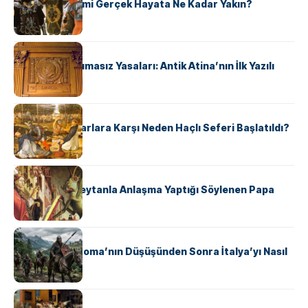
‘Gladiator’ Filmi Gerçek Hayata Ne Kadar Yakın?
KÜLTÜR
Draco’nun Acımasız Yasaları: Antik Atina’nın İlk Yazılı
Hukuk Kodu
KÜLTÜR
Avrupalı ​​Katharlara Karşı Neden Haçlı Seferi Başlatıldı?
KÜLTÜR
II. Silvester: Şeytanla Anlaşma Yaptığı Söylenen Papa
KÜLTÜR
Ostrogotlar Roma’nın Düşüşünden Sonra İtalya’yı Nasıl
Ele Geçirdi?
KÜLTÜR