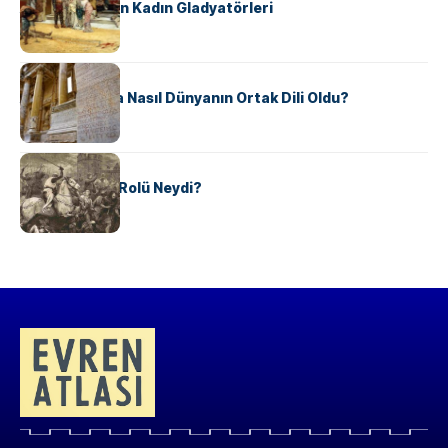
Antik Roma’nın Kadın Gladyatörleri
KÜLTÜR
Antik Yunanca Nasıl Dünyanın Ortak Dili Oldu?
KÜLTÜR
Valdensler’in Rolü Neydi?