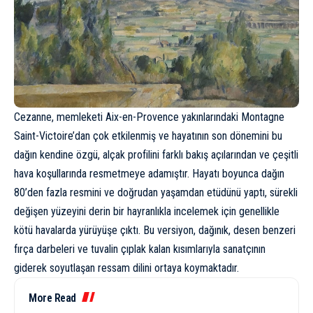
Cezanne, memleketi Aix-en-Provence yakınlarındaki Montagne
Saint-Victoire’dan çok etkilenmiş ve hayatının son dönemini bu
dağın kendine özgü, alçak profilini farklı bakış açılarından ve çeşitli
hava koşullarında resmetmeye adamıştır. Hayatı boyunca dağın
80’den fazla resmini ve doğrudan yaşamdan etüdünü yaptı, sürekli
değişen yüzeyini derin bir hayranlıkla incelemek için genellikle
kötü havalarda yürüyüşe çıktı. Bu versiyon, dağınık, desen benzeri
fırça darbeleri ve tuvalin çıplak kalan kısımlarıyla sanatçının
giderek soyutlaşan ressam dilini ortaya koymaktadır.
More Read