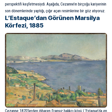
perspektifi keşfetmesiydi. Aşağıda, Cezanne’ın birçoğu kariyerinin
son dönemlerinde yaptığı, çığır açan resimlerine bir göz atıyoruz.
L’Estaque’dan Görünen Marsilya
Körfezi, 1885
Cezanne 1870’lerden itibaren Fransız balıkçı köyü L’Estaque’da en