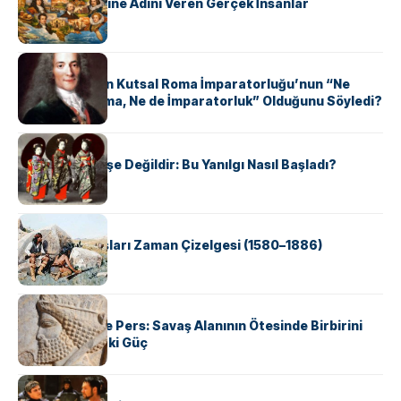
ABD Eyaletlerine Adını Veren Gerçek İnsanlar
KÜLTÜR
Voltaire Neden Kutsal Roma İmparatorluğu’nun “Ne
Kutsal, Ne Roma, Ne de İmparatorluk” Olduğunu Söyledi?
KÜLTÜR
Geyşalar Fahişe Değildir: Bu Yanılgı Nasıl Başladı?
KÜLTÜR
Apache Savaşları Zaman Çizelgesi (1580–1886)
KÜLTÜR
Antik Yunan ve Pers: Savaş Alanının Ötesinde Birbirini
Şekillendiren İki Güç
KÜLTÜR