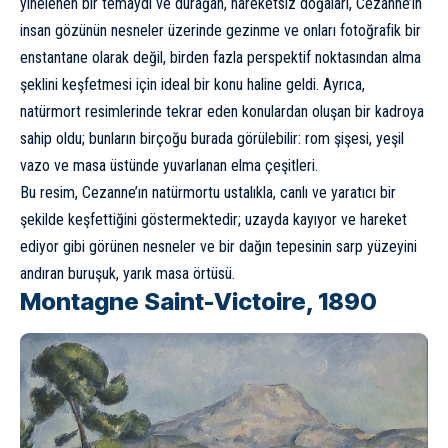
yinelenen bir temaydı ve durağan, hareketsiz doğaları, Cezanne’ın
insan gözünün nesneler üzerinde gezinme ve onları fotoğrafik bir
enstantane olarak değil, birden fazla perspektif noktasından alma
şeklini keşfetmesi için ideal bir konu haline geldi. Ayrıca,
natürmort resimlerinde tekrar eden konulardan oluşan bir kadroya
sahip oldu; bunların birçoğu burada görülebilir: rom şişesi, yeşil
vazo ve masa üstünde yuvarlanan elma çeşitleri.
Bu resim, Cezanne’ın natürmortu ustalıkla, canlı ve yaratıcı bir
şekilde keşfettiğini göstermektedir; uzayda kayıyor ve hareket
ediyor gibi görünen nesneler ve bir dağın tepesinin sarp yüzeyini
andıran buruşuk, yarık masa örtüsü.
Montagne Saint-Victoire, 1890