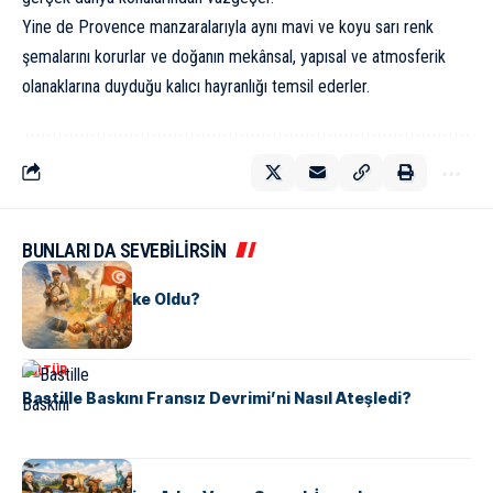
Yine de Provence manzaralarıyla aynı mavi ve koyu sarı renk
şemalarını korurlar ve doğanın mekânsal, yapısal ve atmosferik
olanaklarına duyduğu kalıcı hayranlığı temsil ederler.
BUNLARI DA SEVEBİLİRSİN
KÜLTÜR
Tunus Nasıl Ülke Oldu?
KÜLTÜR
Bastille Baskını Fransız Devrimi’ni Nasıl Ateşledi?
KÜLTÜR