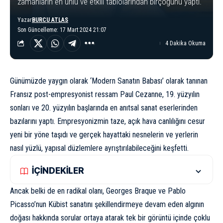
zamanların en ünlü ve etkili tablolarından birçoğunu yaptı.
Yazar
BURCU ATLAS
Son Güncelleme: 17 Mart 2024 21:07
4 Dakika Okuma
Günümüzde yaygın olarak ‘Modern Sanatın Babası’ olarak tanınan
Fransız post-empresyonist ressam Paul Cezanne, 19. yüzyılın
sonları ve 20. yüzyılın başlarında en anıtsal sanat eserlerinden
bazılarını yaptı.
Empresyonizm
in taze, açık hava canlılığını cesur
yeni bir yöne taşıdı ve gerçek hayattaki nesnelerin ve yerlerin
nasıl yüzlü, yapısal düzlemlere ayrıştırılabileceğini keşfetti.
İÇİNDEKİLER
Ancak belki de en radikal olanı, Georges Braque ve Pablo
Picasso’nun Kübist sanatını şekillendirmeye devam eden algının
doğası hakkında sorular ortaya atarak tek bir görüntü içinde çoklu