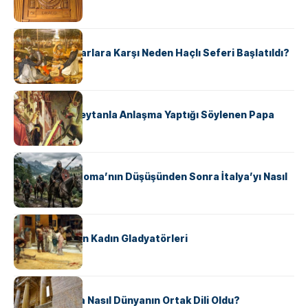
Hukuk Kodu
KÜLTÜR
Avrupalı ​​Katharlara Karşı Neden Haçlı Seferi Başlatıldı?
KÜLTÜR
II. Silvester: Şeytanla Anlaşma Yaptığı Söylenen Papa
KÜLTÜR
Ostrogotlar Roma’nın Düşüşünden Sonra İtalya’yı Nasıl
Ele Geçirdi?
KÜLTÜR
Antik Roma’nın Kadın Gladyatörleri
KÜLTÜR
Antik Yunanca Nasıl Dünyanın Ortak Dili Oldu?