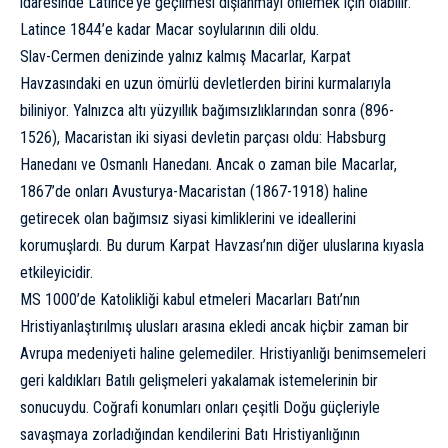
idaresinde Latince’ye geçilmesi dışlanmayı önlemek için olabilir.
Latince 1844’e kadar Macar soylularının dili oldu.
Slav-Cermen denizinde yalnız kalmış Macarlar, Karpat
Havzasındaki en uzun ömürlü devletlerden birini kurmalarıyla
biliniyor. Yalnızca altı yüzyıllık bağımsızlıklarından sonra (896-
1526), Macaristan iki siyasi devletin parçası oldu:
Habsburg
Hanedanı
ve Osmanlı Hanedanı. Ancak o zaman bile Macarlar,
1867’de onları Avusturya-Macaristan (1867-1918) haline
getirecek olan bağımsız siyasi kimliklerini ve ideallerini
korumuşlardı. Bu durum Karpat Havzası’nın diğer uluslarına kıyasla
etkileyicidir.
MS 1000’de Katolikliği kabul etmeleri Macarları Batı’nın
Hristiyanlaştırılmış ulusları arasına ekledi ancak hiçbir zaman bir
Avrupa medeniyeti haline gelemediler. Hristiyanlığı benimsemeleri
geri kaldıkları Batılı gelişmeleri yakalamak istemelerinin bir
sonucuydu. Coğrafi konumları onları çeşitli Doğu güçleriyle
savaşmaya zorladığından kendilerini Batı Hristiyanlığının