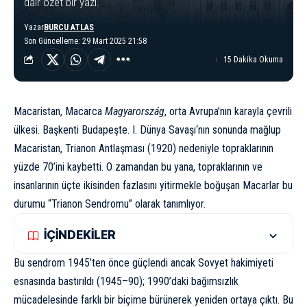
dair özet bir yazı.
Yazar
BURCU ATLAS
Son Güncelleme: 29 Mart 2025 21:58
15 Dakika Okuma
Macaristan, Macarca
Magyarország
, orta Avrupa’nın karayla çevrili
ülkesi. Başkenti Budapeşte.
I. Dünya Savaşı
‘nın sonunda mağlup
Macaristan, Trianon Antlaşması (1920) nedeniyle topraklarının
yüzde 70’ini kaybetti. O zamandan bu yana, topraklarının ve
insanlarının üçte ikisinden fazlasını yitirmekle boğuşan Macarlar bu
durumu “Trianon Sendromu” olarak tanımlıyor.
İÇİNDEKİLER
Bu sendrom 1945’ten önce güçlendi ancak Sovyet hakimiyeti
esnasında bastırıldı (1945–90); 1990’daki bağımsızlık
mücadelesinde farklı bir biçime bürünerek yeniden ortaya çıktı. Bu