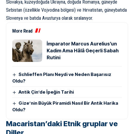
Slovakya, kuzeydoğuda
Ukrayna
, doğuda
Romanya
, güneyde
Sırbistan (özellikle Vojvodina bölgesi) ve Hırvatistan, güneybatıda
Slovenya ve batıda Avusturya olarak sıralanıyor.
More Read
İmparator Marcus Aurelius’un
Kadim Ama Hâlâ Geçerli Sabah
Rutini
Schlieffen Planı Neydi ve Neden Başarısız
Oldu?
Antik Çin’de İpeğin Tarihi
Gize’nin Büyük Piramidi Nasıl Bir Antik Harika
Oldu?
Macaristan’daki Etnik gruplar ve
Diller