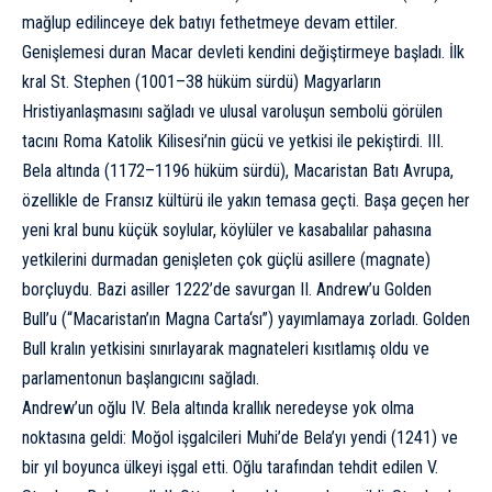
mağlup edilinceye dek batıyı fethetmeye devam ettiler.
Genişlemesi duran Macar devleti kendini değiştirmeye başladı. İlk
kral St. Stephen (1001–38 hüküm sürdü) Magyarların
Hristiyanlaşmasını sağladı ve ulusal varoluşun sembolü görülen
tacını Roma Katolik Kilisesi’nin gücü ve yetkisi ile pekiştirdi. III.
Bela altında (1172–1196 hüküm sürdü), Macaristan Batı Avrupa,
özellikle de Fransız kültürü ile yakın temasa geçti. Başa geçen her
yeni kral bunu küçük soylular, köylüler ve kasabalılar pahasına
yetkilerini durmadan genişleten çok güçlü asillere (magnate)
borçluydu. Bazi asiller 1222’de savurgan II. Andrew’u Golden
Bull’u (“Macaristan’ın
Magna Carta
‘sı”) yayımlamaya zorladı. Golden
Bull kralın yetkisini sınırlayarak magnateleri kısıtlamış oldu ve
parlamentonun başlangıcını sağladı.
Andrew’un oğlu IV. Bela altında krallık neredeyse yok olma
noktasına geldi: Moğol işgalcileri Muhi’de Bela’yı yendi (1241) ve
bir yıl boyunca ülkeyi işgal etti. Oğlu tarafından tehdit edilen V.