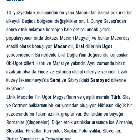
10. yüzyıldaki kuruluşundan bu yana Macaristan daima çok ırklı bir
ülkeydi. Başlıca bölgesel değişiklikler onu I. Dünya Savaşı’ndan
sonra etnik anlamda homojen hale getirdi ancak şimdi
popülasyonun onda dokuzu Macar (Magyar) ve bunlar Macarcayı
anadili olarak konuşuyor.
Macar
dili,
Ural
dillerinin
Ugor
şubesindendir. Bu nedenle Ural Dağları’nın doğusunda konuşulan
Ob-Ugor dilleri Hantı ve Mansi’ye yakındır. Aynı zamanda biraz
uzaktan olsa da Fince ve Estonca ulusal dilleriyle yakındır. Uzak
kuzey İskandinavya’da
Sami
ve Sibirya’daki
Samoyed
dillerine
akrabadır.
Etnik Macarlar Fin-Ugor Magyar’ların ve çeşitli asimile
Türk
, Slav
ve Cermen halklarının bir karışımından oluşuyor. Nüfusun küçük bir
yüzdesinde bir takım azınlık gruplar var. Bunlardan en büyüğü
Romanlar (Çingeneler). Diğer etnik azınlıklar arasında ise Almanlar,
Slovaklar, Hırvatlar, Rumenler, Sırplar, Polonyalılar, Slovenler,
Ruslar, Yunanlılar ve Ermeniler var.