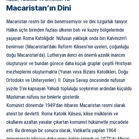
Macaristan’ın Dini
Macaristan resmi bir dini benimsemiyor ve dini özgürlük tanıyor.
Halkın üçte birinden fazlası ülkenin batı ve kuzey bölgelerinde
yaşayan Roma Katoliğidir. Nüfusun yaklaşık onda biri Kalvinizm’i
benimser (Macaristan’daki Reform Kilisesi’nin üyeleri, çoğunluğu
doğu Macaristan’da). Lutheryan ikinci en önemli azınlık inancını
oluşturuyor ve bundan görece daha küçük gruplar çeşitli Hristiyan
mezheplerini oluşturmakta (Yunan veya Bizans Katolikleri, Doğu
Ortodoks ve Üniteryenler).
II. Dünya Savaşı
öncesinde nüfusun
yüzde 5’ini kapsayan Yahudi topluluğu soykırımın ardından küçüldü.
Müslüman nüfusu ise binlerle gösterilir.
Komünist dönemde 1949’dan itibaren Macaristan resmi olarak
ateist bir devletti. Roma Katolik Kilisesi, kilise mülklerini ve
okullarını azaltan yasalar çıkartan komünist hükümetle mücadele
etti. Bu direnişin bir sonucu olarak, Vatikan’la yapılan 1964
anlaşmasıyla kiliseye daha geniş haklar tanındı ve 1972’de Macar