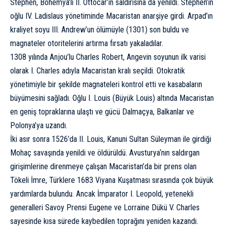
Stephen, Bohemya’lı II. Ottocar’ın saldırısına da yenildi. Stephen’ın
oğlu IV. Ladislaus yönetiminde Macaristan anarşiye girdi. Arpad’ın
kraliyet soyu III. Andrew’un ölümüyle (1301) son buldu ve
magnateler otoritelerini artırma fırsatı yakaladılar.
1308 yılında Anjou’lu Charles Robert, Angevin soyunun ilk varisi
olarak I. Charles adıyla Macaristan kralı seçildi. Otokratik
yönetimiyle bir şekilde magnateleri kontrol etti ve kasabaların
büyümesini sağladı. Oğlu I. Louis (Büyük Louis) altında Macaristan
en geniş topraklarına ulaştı ve gücü Dalmaçya, Balkanlar ve
Polonya’ya uzandı.
İki asır sonra 1526’da II. Louis, Kanuni Sultan Süleyman ile girdiği
Mohaç savaşında yenildi ve öldürüldü.
Avusturya
‘nın saldırgan
girişimlerine direnmeye çalışan Macaristan’da bir prens olan
Tökeli İmre, Türklere 1683 Viyana Kuşatması sırasında çok büyük
yardımlarda bulundu. Ancak İmparator I. Leopold, yetenekli
generalleri Savoy Prensi Eugene ve Lorraine Dükü V. Charles
sayesinde kısa sürede kaybedilen toprağını yeniden kazandı.