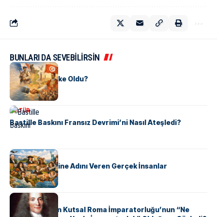
BUNLARI DA SEVEBİLİRSİN
KÜLTÜR
Tunus Nasıl Ülke Oldu?
KÜLTÜR
Bastille Baskını Fransız Devrimi’ni Nasıl Ateşledi?
KÜLTÜR
ABD Eyaletlerine Adını Veren Gerçek İnsanlar
KÜLTÜR
Voltaire Neden Kutsal Roma İmparatorluğu’nun “Ne