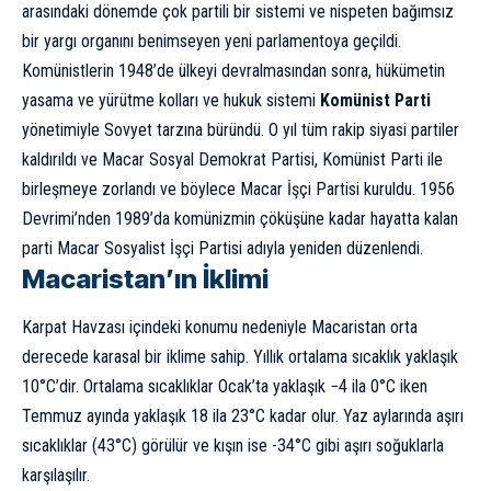
arasındaki dönemde çok partili bir sistemi ve nispeten bağımsız
bir yargı organını benimseyen yeni parlamentoya geçildi.
Komünistlerin 1948’de ülkeyi devralmasından sonra, hükümetin
yasama ve yürütme kolları ve hukuk sistemi
Komünist Parti
yönetimiyle Sovyet tarzına büründü. O yıl tüm rakip siyasi partiler
kaldırıldı ve Macar Sosyal Demokrat Partisi, Komünist Parti ile
birleşmeye zorlandı ve böylece Macar İşçi Partisi kuruldu. 1956
Devrimi’nden 1989’da
komünizm
in çöküşüne kadar hayatta kalan
parti Macar Sosyalist İşçi Partisi adıyla yeniden düzenlendi.
Macaristan’ın İklimi
Karpat Havzası içindeki konumu nedeniyle Macaristan orta
derecede karasal bir iklime sahip. Yıllık ortalama sıcaklık yaklaşık
10°C’dir. Ortalama sıcaklıklar Ocak’ta yaklaşık −4 ila 0°C iken
Temmuz ayında yaklaşık 18 ila 23°C kadar olur. Yaz aylarında aşırı
sıcaklıklar (43°C) görülür ve kışın ise -34°C gibi aşırı soğuklarla
karşılaşılır.