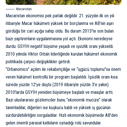
Macaristan
Macaristan ekonomisi pek parlak değildir. 21. yüzyılın ilk on yılı
itibariyle Macar hükümeti yüksek bir borçlanma ve AB’nin aşırı
gördüğü bir cari açığa sahip oldu. Bu durum 2013’te son bulan
bazı yaptırımların uygulanmasına yol açtı. Ekonomi neredeyse
durdu: GSYİH negatif büyüme yaşadı ve işsizlik oranı yükseldi.
2010 yılında Viktor Orbán liderliğinde kurulan hükümet ekonomik
politikada çarpıcı değişiklikler getirdi.
“Orbanomics” açılım ile rekabetçiliğe ve “işgücü toplumu”na önem
veren hükümet kontrollü bir program başlatıldı. İşsizlik oranı kısa
sürede yüzde 12’ye düştü (2019 itibariyle yüzde 3’e yakın).
2010’larda GSYİH yeniden büyümeye başladı ve maaşlar arttı.
Bazı uluslararası gözlemciler bunu “ekonomik mucize” olarak
tanımladılar, diğerleri ise kuşkucu kaldı ve yüksek iş gücünün
sürdürülebilirliğini sorguladılar. Hızlı ekonomik büyümede AB’den
gelen önemli parasal katkıların oynadığı rolü savundular.