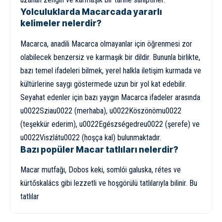
Yolculuklarda Macarcada yararlı
kelimeler nelerdir?
Macarca, anadili Macarca olmayanlar için öğrenmesi zor
olabilecek benzersiz ve karmaşık bir dildir. Bununla birlikte,
bazı temel ifadeleri bilmek, yerel halkla iletişim kurmada ve
kültürlerine saygı göstermede uzun bir yol kat edebilir.
Seyahat edenler için bazı yaygın Macarca ifadeler arasında
u0022Sziau0022 (merhaba), u0022Köszönömu0022
(teşekkür ederim), u0022Egészségedreu0022 (şerefe) ve
u0022Viszlátu0022 (hoşça kal) bulunmaktadır.
Bazı popüler Macar tatlıları nelerdir?
Macar mutfağı, Dobos keki, somlói galuska, rétes ve
kürtőskalács gibi lezzetli ve hoşgörülü tatlılarıyla bilinir. Bu
tatlılar