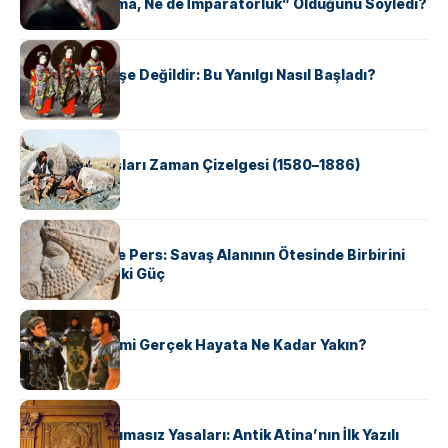
Kutsal, Ne Roma, Ne de İmparatorluk” Olduğunu Söyledi?
KÜLTÜR
Geyşalar Fahişe Değildir: Bu Yanılgı Nasıl Başladı?
KÜLTÜR
Apache Savaşları Zaman Çizelgesi (1580–1886)
KÜLTÜR
Antik Yunan ve Pers: Savaş Alanının Ötesinde Birbirini
Şekillendiren İki Güç
KÜLTÜR
‘Gladiator’ Filmi Gerçek Hayata Ne Kadar Yakın?
KÜLTÜR
Draco’nun Acımasız Yasaları: Antik Atina’nın İlk Yazılı