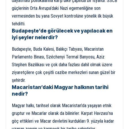
dayatması politikalarına karşı ülke çapında bir isyandı. SSCB
güçlerinin Orta Avrupa’daki Nazi egemenliğine son
vermesinden bu yana Sovyet kontrolüne yönelik ilk büyük
tehditti.
Budapeşte’de görülecek ve yapılacak en
iyi şeyler nelerdir?
Budapeşte, Buda Kalesi, Balıkçı Tabyası, Macaristan
Parlamento Binası, Széchenyi Termal Banyosu, Aziz
Stephen Bazilikası ve çok daha fazlası dahil olmak üzere
ziyaretçilere çok çeşitli cazibe merkezleri sunan güzel bir
şehirdir.
Macaristan’daki Magyar halkının tarihi
nedir?
Magyar halkı, tarihsel olarak Macaristan’da yaşayan etnik
gruptur ve Macarlar olarak da bilinirler. Karpat Havzası’na
göç ettikleri ve Macar devletini kurdukları 9. yüzyıla kadar
uzanan zengin ve karmaşık bir tarihe sahiptirler.