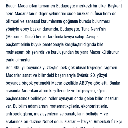
Bugün Macaristan tamamen Budapeşte merkezli bir ülke. Başkent
hem Macaristan’ın diğer şehirlerini cüce bırakan nüfusu hem de
bilimsel ve sanatsal kurumlarının çoğunun burada bulunması
yönüyle epey baskın durumda. Budapeşte, Tuna Nehri’nin
(Macarca: Duna) her iki tarafında kıyıya sahip. Avrupa
başkentlerinin büyük panteonuyla karşılaştırıldığında bile
muhteşem bir şehirdir ve kuruluşundan bu yana Macar kültürünün
çarkı olmuştur.
Son 400 yıl boyunca yüzleştiği pek çok ulusal trajediye rağmen
Macarlar sanat ve bilimdeki başarılarıyla övünür. 20. yüzyıl
boyunca birçok yetenekli Macar özellikle ABD’ye göç etti. Bunlar
arasında Amerikan atom keşiflerinde ve bilgisayar çağının
başlamasında belirleyici roller oynayan önde gelen bilim insanları
var. Bu bilim adamlarının, matematikçilerin, ekonomistlerin,
antropologların, müzisyenlerin ve sanatçıların bolluğu — ve
aralarında bir düzine Nobel ödülü alanlar — İtalyan Amerikalı fizikçi