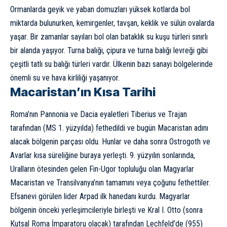
Ormanlarda geyik ve yaban domuzları yüksek kotlarda bol
miktarda bulunurken, kemirgenler, tavşan, keklik ve sülün ovalarda
yaşar. Bir zamanlar sayıları bol olan bataklık su kuşu türleri sınırlı
bir alanda yaşıyor. Turna balığı, çipura ve turna balığı levreği gibi
çeşitli tatlı su balığı türleri vardır. Ülkenin bazı sanayi bölgelerinde
önemli su ve
hava kirliliği
yaşanıyor.
Macaristan’ın Kısa Tarihi
Roma’nın Pannonia ve Dacia eyaletleri Tiberius ve Trajan
tarafından (MS 1. yüzyılda) fethedildi ve bugün Macaristan adını
alacak bölgenin parçası oldu. Hunlar ve daha sonra Ostrogoth ve
Avarlar kısa süreliğine buraya yerleşti. 9. yüzyılın sonlarında,
Uralların ötesinden gelen Fin-Ugor topluluğu olan Magyarlar
Macaristan ve Transilvanya’nın tamamını veya çoğunu fethettiler.
Efsanevi görülen lider Arpad ilk hanedanı kurdu. Magyarlar
bölgenin önceki yerleşimcileriyle birleşti ve Kral I. Otto (sonra
Kutsal Roma İmparatoru olacak) tarafından Lechfeld’de (955)