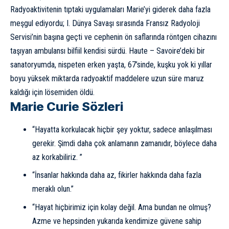
Radyoaktivitenin tıptaki uygulamaları Marie’yi giderek daha fazla
meşgul ediyordu; I. Dünya Savaşı sırasında Fransız Radyoloji
Servisi’nin başına geçti ve cephenin ön saflarında röntgen cihazını
taşıyan ambulansı bilfiil kendisi sürdü. Haute – Savoire’deki bir
sanatoryumda, nispeten erken yaşta, 67’sinde, kuşku yok ki yıllar
boyu yüksek miktarda radyoaktif maddelere uzun süre maruz
kaldığı için lösemiden öldü.
Marie Curie Sözleri
“Hayatta korkulacak hiçbir şey yoktur, sadece anlaşılması
gerekir. Şimdi daha çok anlamanın zamanıdır, böylece daha
az korkabiliriz. ”
“İnsanlar hakkında daha az, fikirler hakkında daha fazla
meraklı olun.”
“Hayat hiçbirimiz için kolay değil. Ama bundan ne olmuş?
Azme ve hepsinden yukarıda kendimize güvene sahip