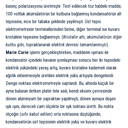
basınç polarizasyonu üretmiştir. Test edilecek toz haldeki madde,
100 voltluk akümülatörün bir kutbuna bağlanmış kondansatörün alt
tepsisine, ince bir tabaka şeklinde yayılmıştı. Üst tepsi
elektrometrenin terminallerinden birine, diğer terminal ise kuvars
kristalinin tepesine bağlanmıştı. (
Kristalin altı, akümülatörün diğer
kutbu gibi, topraklanarak elektrik devresi tamamlanmıştı
).
Marie Curie
işlemi gerçekleştirirken, maddenin ışıması ile
kondansatör içindeki havanın iyonlaşması sonucu her iki tepsideki
elektrik yükündeki yavaş artış, kuvars kristaline kademeli olarak
ağırlık eklenmesiyle üretilen elektrik yükü artışıyla dengelendi.
Denge noktası elektrometreyle saptandı. Bu, altında küçük bir
ayna bulunan iletken platin tele asılı, kendi ekseni çevresinde
dönen alüminyum bir yapraktan yapılmıştı; dönen aynaya düşen
ışık ışını, dereceli cam ölçekte bir ışık noktası üretti. Bu nokta
ölçeğin (
sıfır kabul edilen
) orta noktasına düştüğünde,
kondansatörün üst tepsisinin elektrik yükü ve kuvars elektrik