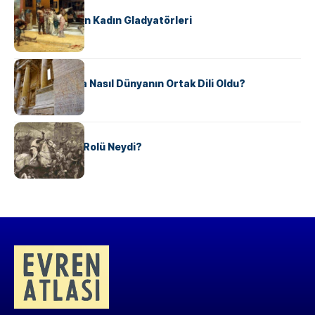
KÜLTÜR
Antik Roma’nın Kadın Gladyatörleri
KÜLTÜR
Antik Yunanca Nasıl Dünyanın Ortak Dili Oldu?
KÜLTÜR
Valdensler’in Rolü Neydi?