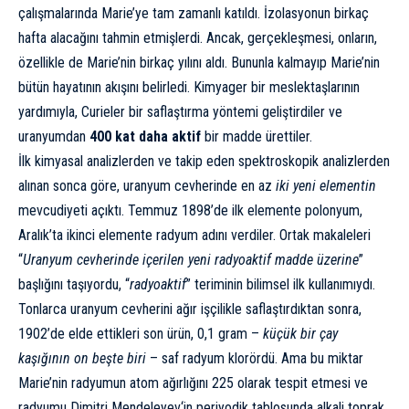
çalışmalarında Marie’ye tam zamanlı katıldı. İzolasyonun birkaç
hafta alacağını tahmin etmişlerdi. Ancak, gerçekleşmesi, onların,
özellikle de Marie’nin birkaç yılını aldı. Bununla kalmayıp Marie’nin
bütün hayatının akışını belirledi. Kimyager bir meslektaşlarının
yardımıyla, Curieler bir saflaştırma yöntemi geliştirdiler ve
uranyumdan
400 kat daha aktif
bir madde ürettiler.
İlk kimyasal analizlerden ve takip eden spektroskopik analizlerden
alınan sonca göre, uranyum cevherinde en az
iki yeni elementin
mevcudiyeti açıktı. Temmuz 1898’de ilk elemente polonyum,
Aralık’ta ikinci elemente radyum adını verdiler. Ortak makaleleri
“
Uranyum cevherinde içerilen yeni radyoaktif madde üzerine
”
başlığını taşıyordu, “
radyoaktif
” teriminin bilimsel ilk kullanımıydı.
Tonlarca uranyum cevherini ağır işçilikle saflaştırdıktan sonra,
1902’de elde ettikleri son ürün, 0,1 gram –
küçük bir çay
kaşığının on beşte biri
– saf radyum klorördü. Ama bu miktar
Marie’nin radyumun atom ağırlığını 225 olarak tespit etmesi ve
radyumu
Dimitri Mendeleyev
‘in
periyod
i
k tablo
sunda alkali toprak