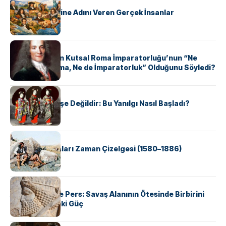
ABD Eyaletlerine Adını Veren Gerçek İnsanlar
KÜLTÜR
Voltaire Neden Kutsal Roma İmparatorluğu’nun “Ne
Kutsal, Ne Roma, Ne de İmparatorluk” Olduğunu Söyledi?
KÜLTÜR
Geyşalar Fahişe Değildir: Bu Yanılgı Nasıl Başladı?
KÜLTÜR
Apache Savaşları Zaman Çizelgesi (1580–1886)
KÜLTÜR
Antik Yunan ve Pers: Savaş Alanının Ötesinde Birbirini
Şekillendiren İki Güç