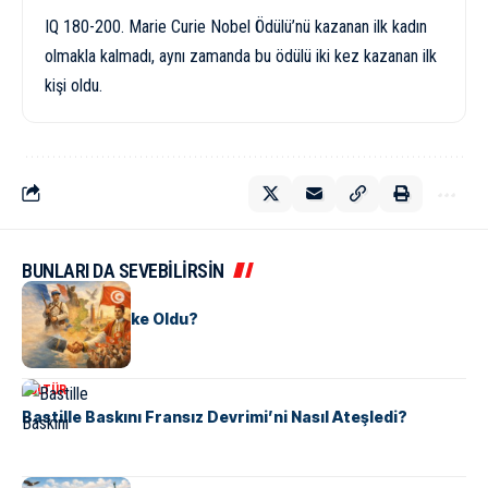
IQ 180-200. Marie Curie Nobel Ödülü’nü kazanan ilk kadın
olmakla kalmadı, aynı zamanda bu ödülü iki kez kazanan ilk
kişi oldu.
BUNLARI DA SEVEBİLİRSİN
KÜLTÜR
Tunus Nasıl Ülke Oldu?
KÜLTÜR
Bastille Baskını Fransız Devrimi’ni Nasıl Ateşledi?
KÜLTÜR