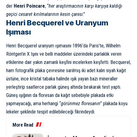
der
Henri Poincare
, “
her araştırmacının karşı karşıya kaldığı
geçici cesaret kırılmalarının kesin çaresi
.”
Henri Becquerel ve Uranyum
Işıması
Henri Becquerel
uranyum
ışımasını 1896’da Paris’te, Wilhelm
Röntgen’in
X Işını
ve belli maddeler üzerindeki parlaklık veren
etkilerine dair yakın zamanlı keşfini incelerken keşfetti. Becquerel,
ham fotografik plaka çevresine sarılmış iki adet kalın siyah kağıt
üstüne, ince kristal tabaka halinde ışık yayan bazı mineraller
yerleştirip saatlerce parlak güneş altında bırakarak test yaptı.
Güneş
ışığının da floresan da kağıt sebebiyle plakada etki
yapmayacağı, ama herhangi “
görünmez floresanın
” plakada koyu
lekeler şeklinde tespit edilebileceği fikrindeydi.
More Read