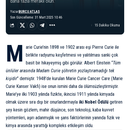
daha fazla meraklı olun.”
Yazar
BURCU ATLAS
Son Güncelleme: 31 Mart 2025 10:46
15 Dakika Okuma
M
arie Curie’nin 1898 ve 1902 arası eşi Pierre Curie ile
birlikte radyumu keşfetmesi ve yalıtılması sanki çok
basit bir hikayeymiş gibi görülür.
Albert Einstein
“
Tüm
ünlüler arasında Madam Curie şöhretin yozlaştıramadığı tek
kişidir
” demiştir. 1948’de kurulan Marie Curie Cancer Care (Marie
Curie Kanser Vakfı) ise onun ismini daha da ölümsüzleştirmiştir.
Marie’ye ilki 1903 yılında fizikte, ikincisi 1911 yılında kimyada
olmak üzere sıra dışı bir onurlandırmayla
iki Nobel Ödülü
getiren
şey kesin gözlem, mahir düşünce, son teknoloji, kaba kuvvet
yöntemleri, aşırı adanmışlık ve şans faktörlerinin yanında fizik ve
kimya arasında yarattığı kompleks etkileşim oldu.