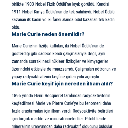
birlikte 1903 Nobel Fizik Ödülü’ne layık görüldü. Kendisi
1911 Nobel Kimya Ödülü’nün de tek sahibiydi. Nobel Ödülü
kazanan ilk kadın ve iki farklı alanda ödül kazanan tek kadın
oldu.
Marie Curie neden önemlidir?
Marie Curie’nin fiziğe katkıları, iki Nobel Ödülü’nün de
gösterdiği gibi sadece kendi çalışmalarıyla değil, aynı
zamanda sonraki nesil nükleer fizikçiler ve kimyagerler
üzerindeki etkisiyle de muazzamdı. Çalışmaları nötronun ve
yapay radyoaktivitenin keşfine giden yolu açmıştır.
Marie Curie keşif için nereden ilham aldı?
1896 yılında Henri Becquerel tarafından radyoaktivitenin
keşfedilmesi Marie ve Pierre Curie’ye bu fenomeni daha
fazla araştırmaları için ilham verdi. Radyoaktivite belirtileri
için birçok madde ve minerali incelediler. Pitchblende
mineralinin uranyumdan daha radyoaktif olduğunu buldular