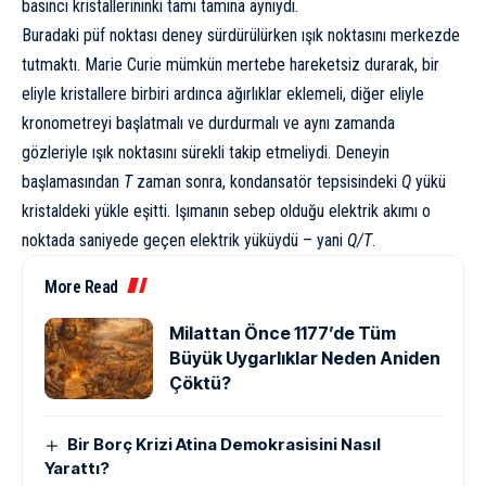
basıncı kristallerininki tamı tamına aynıydı.
Buradaki püf noktası deney sürdürülürken ışık noktasını merkezde
tutmaktı. Marie Curie mümkün mertebe hareketsiz durarak, bir
eliyle kristallere birbiri ardınca ağırlıklar eklemeli, diğer eliyle
kronometreyi başlatmalı ve durdurmalı ve aynı zamanda
gözleriyle ışık noktasını sürekli takip etmeliydi. Deneyin
başlamasından
T
zaman sonra, kondansatör tepsisindeki
Q
yükü
kristaldeki yükle eşitti. Işımanın sebep olduğu elektrik akımı o
noktada saniyede geçen elektrik yüküydü – yani
Q/T
.
More Read
Milattan Önce 1177’de Tüm
Büyük Uygarlıklar Neden Aniden
Çöktü?
Bir Borç Krizi Atina Demokrasisini Nasıl
Yarattı?