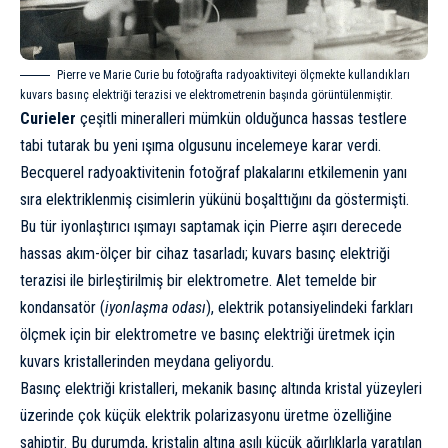
Pierre ve Marie Curie bu fotoğrafta radyoaktiviteyi ölçmekte kullandıkları
kuvars basınç elektriği terazisi ve elektrometrenin başında görüntülenmiştir.
Curieler
çeşitli mineralleri mümkün olduğunca hassas testlere
tabi tutarak bu yeni ışıma olgusunu incelemeye karar verdi.
Becquerel radyoaktivitenin fotoğraf plakalarını etkilemenin yanı
sıra elektriklenmiş cisimlerin yükünü boşalttığını da göstermişti.
Bu tür iyonlaştırıcı ışımayı saptamak için Pierre aşırı derecede
hassas akım-ölçer bir cihaz tasarladı; kuvars basınç elektriği
terazisi ile birleştirilmiş bir elektrometre. Alet temelde bir
kondansatör (
iyonlaşma odası
), elektrik potansiyelindeki farkları
ölçmek için bir elektrometre ve basınç elektriği üretmek için
kuvars kristallerinden meydana geliyordu.
Basınç elektriği kristalleri, mekanik basınç altında kristal yüzeyleri
üzerinde çok küçük elektrik polarizasyonu üretme özelliğine
sahiptir. Bu durumda, kristalin altına asılı küçük ağırlıklarla yaratılan