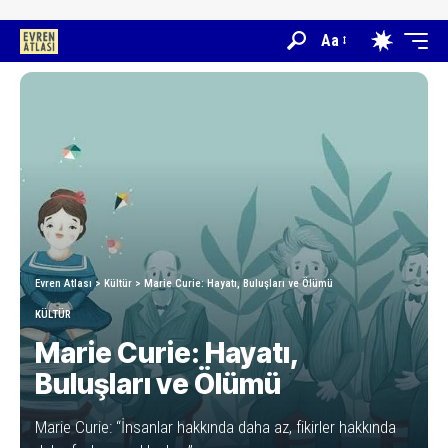
Aa
Evren Atlası
>
Kültür
>
Marie Curie: Hayatı, Buluşları ve Ölümü
KÜLTÜR
Marie Curie: Hayatı,
Buluşları ve Ölümü
Marie Curie: “İnsanlar hakkında daha az, fikirler hakkında