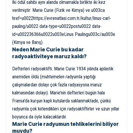
İki ödül sahibi aynı alanda olmamakla birlikte iki kez
verilmiştir: Marie Curie (Fizik ve Kimya) ve u003ca
href=u0022https://evrenatlasi.com.tr/kultur/linus-carl-
pauling/u0022 data-type=u0022postu0022 data-
id=u002236366u0022u003eLinus Paulingu003c/au003e
(Kimya ve Barış).
Neden Marie Curie bu kadar
radyoaktiviteye maruz kaldı?
Defterleri radyoaktifti. Marie Curie 1934 yılında aplastik
anemiden öldü (muhtemelen radyumla yaptığı
çalışmalardan dolayı çok fazla radyasyona maruz
kalmasından dolayı). Marie’nin defterleri bugün hala
Fransa’da kurşun kaplı kutularda saklanmaktadır, çünkü
radyumla çok kirlendikleri için radyoaktiftirler ve uzun yıllar
boyunca da öyle kalacaklardır.
Marie Curie radyumun tehlikelerini biliyor
muydu?