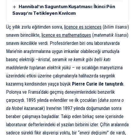
Hannibal’ın Saguntum Kuşatması: İkinci Pön
Savaşı’nı Tetikleyen Kıvılcım
Üç yıllık zorlu eğitimden sonra,
licence es sciences
(
bilim lisansı
)
sınavını birincilikte,
licence es mathematiques
(
matematik lisans
ı)
sınavını ikincilikle verdi. Profesörlerden biri onu laboratuvarda
Marie’nin araştırmalarına uygun imkanlar olabileceği umuduyla
basınç elektriği –
kristal, seramik ve kemik gibi belli katı
maddelerde toplanan elektrik yükü
– ve sıcaklığın manyetizma
üzerindeki etkisi üzerine çalışmalarıyla halihazırda saygınlık
kazanmış kendisinden yaşça büyük
Pierre Curie ile tanıştırdı
.
Polonya
ve
Fransa
‘daki geçmiş deneyimlerindeki benzerlik
çarpıcıydı. 1895 yılında evlendiler ve ilk çocukları (
daha sonra o
da Nobel kazanacak
) Irene’nin 1897 yılında doğumundan sonra
beraber çalışmaya başladılar. Takip eden birkaç sene içerisinde
laboratuvar defterlerindeki el yazıları birbirini izler. Çiftin aralarında
sadece sürekli fikir alışverişi yoktu, bir “
enerji değişimi
” de vardı,