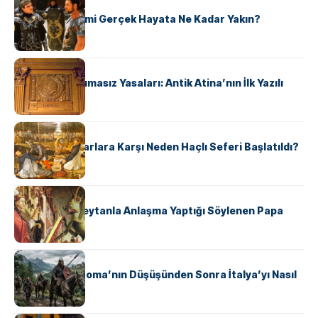
KÜLTÜR
‘Gladiator’ Filmi Gerçek Hayata Ne Kadar Yakın?
KÜLTÜR
Draco’nun Acımasız Yasaları: Antik Atina’nın İlk Yazılı
Hukuk Kodu
KÜLTÜR
Avrupalı ​​Katharlara Karşı Neden Haçlı Seferi Başlatıldı?
KÜLTÜR
II. Silvester: Şeytanla Anlaşma Yaptığı Söylenen Papa
KÜLTÜR
Ostrogotlar Roma’nın Düşüşünden Sonra İtalya’yı Nasıl
Ele Geçirdi?