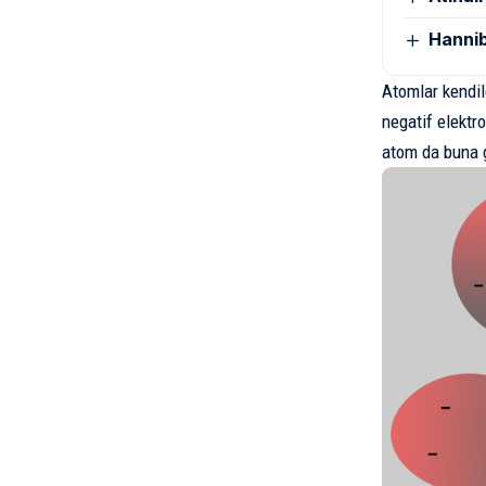
Hannib
Atomlar kendile
negatif elektro
atom da buna g