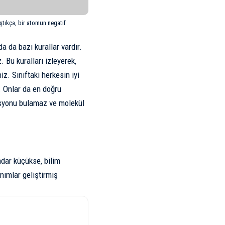
aştıkça, bir atomun negatif
a da bazı kurallar vardır.
 Bu kuralları izleyerek,
z. Sınıftaki herkesin iyi
. Onlar da en doğru
masyonu bulamaz ve molekül
adar küçükse, bilim
anımlar geliştirmiş