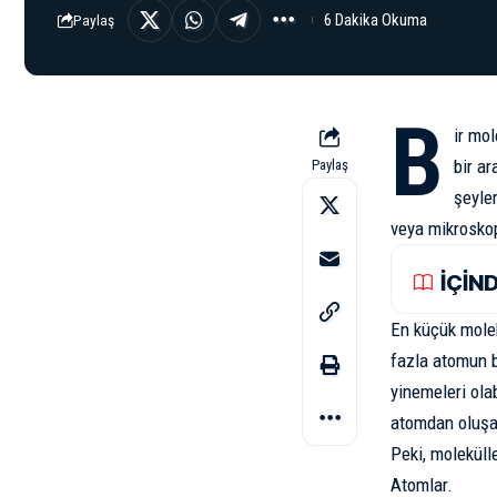
6 Dakika Okuma
Paylaş
B
ir mol
bir ar
Paylaş
şeyler
veya mikrosko
İÇİN
En küçük molek
fazla atomun b
yinemeleri ola
atomdan oluşab
Peki, moleküll
Atom
lar.