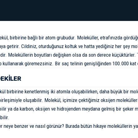
ekül, birbirine bağlı bir atom grubudur. Moleküller, etrafınızda görd
aya getirir. Cildiniz, oturduğunuz koltuk ve hatta yediğiniz her şey m
dir. Moleküllerin boyutları değişken olsa da son derece küçüktürler.
p kullanarak göremezsiniz. Bir
saç telinin genişliğinden
100.000 kat d
DEKİLER
ül birbirine kenetlenmiş iki atomla oluşabilirken, daha büyük bir mo
irleşimiyle oluşabilir. Molekül, içimize çektiğimiz
oksijen
molekülleri
bilir ya da karbon, oksijen ve hidrojenden meydana gelmiş bir şeker m
ilir.
er neye benzer ve nasıl görünür? Burada bütün hikaye moleküllerin yapı