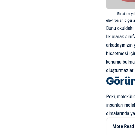
Bir atom ya
elektronları diğer 
Bunu okuldaki 
İlk olarak sını
arkadaşınızın 
hissetmesi içi
konumu bulmaya
oluşturmazlar.
Görü
Peki, moleküll
insanları molek
olmalarında ya
More Read