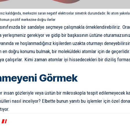
lnız kaldığında, merkezini saran negatif elektronlar simetrik durumdadır. İki atom yakınl
atomun pozitif merkezine doğru ilerler
sınıfınızda bir sandalye seçmeye çalışmakla örneklendirebiliriz. Orad
fa yerleşmeniz gerekiyor ve gidip bir başkasının üstüne oturamazsınız.
yanında ve hoşlanmadığınız kişilerden uzakta oturmayı deneyebilirsini
n en doğru konumu bulmak, bir moleküldeki atomlar için de geçerlidir
 çalışırlar. Kimi zaman atomlar iyi hissedecekleri bir diziliş for
nmeyeni Görmek
er insan gözleriyle veya üstün bir mikroskopla tespit edilemeyecek k
ülleri nasıl inceliyor? Elbette bunun yanıtı bu işlemler için özel don
tıyor.