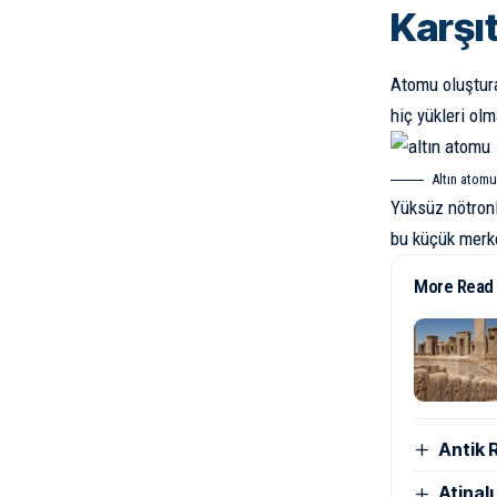
Karşı
Atomu oluştur
hiç yükleri olm
Altın
atomun
Yüksüz nötronl
bu küçük merke
More Read
Antik 
Atinal