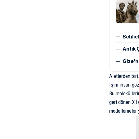
Schlie
Antik Ç
Gize’n
Aletlerden biri
Işını insan göz
Bu
molekülleri
geri dönen X I
modellemeler y