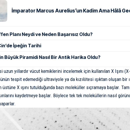
İmparator Marcus Aurelius’un Kadim Ama Hâlâ Geçe
ffen Planı Neydi ve Neden Başarısız Oldu?
in’de İpeğin Tarihi
in Büyük Piramidi Nasıl Bir Antik Harika Oldu?
si uzun yıllardır vücut kemiklerini incelemek için kullanılan
X Işını
(X-
ünün tespit edemediği ultraviyole ya da kızılötesi ışıktan oluşan bir ı
n üstüne X ışını tutulduğunda
bazı moleküller sıçramaya başlar. Tam 
şınlarını kaydetmeye başlar. Böylece tek tek moleküllerin nasıl görü
aparlar.