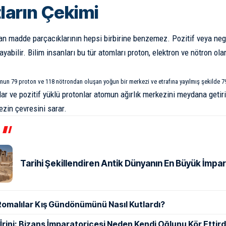
tların Çekimi
an madde parçacıklarının
hepsi birbirine benzemez. Pozitif veya negat
ayabilir. Bilim insanları bu tür atomları proton,
elektron
ve nötron olar
un 79 proton ve 118 nötrondan oluşan yoğun bir merkezi ve etrafına yayılmış şekilde 79
ar ve pozitif yüklü protonlar atomun ağırlık merkezini meydana getirir
zin çevresini sarar.
Tarihi Şekillendiren Antik Dünyanın En Büyük İmpar
Romalılar Kış Gündönümünü Nasıl Kutlardı?
ı İrini: Bizans İmparatoriçesi Neden Kendi Oğlunu Kör Ettird