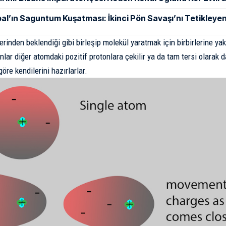
al’ın Saguntum Kuşatması: İkinci Pön Savaşı’nı Tetikleyen
rinden beklendiği gibi birleşip molekül yaratmak için birbirlerine yak
nlar diğer atomdaki pozitif protonlara çekilir ya da tam tersi olarak da
öre kendilerini hazırlarlar.