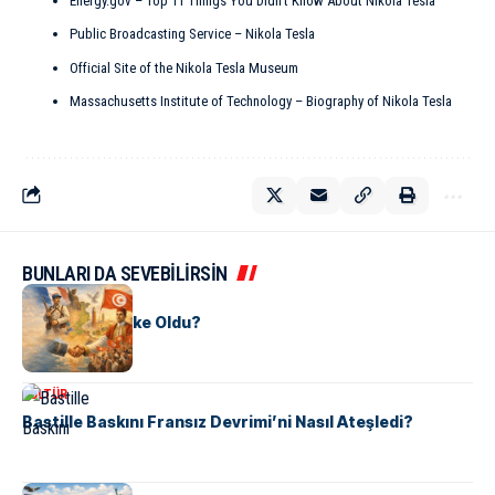
Energy.gov – Top 11 Things You Didn’t Know About Nikola Tesla
Public Broadcasting Service – Nikola Tesla
Official Site of the Nikola Tesla Museum
Massachusetts Institute of Technology – Biography of Nikola Tesla
BUNLARI DA SEVEBİLİRSİN
KÜLTÜR
Tunus Nasıl Ülke Oldu?
KÜLTÜR
Bastille Baskını Fransız Devrimi’ni Nasıl Ateşledi?
KÜLTÜR