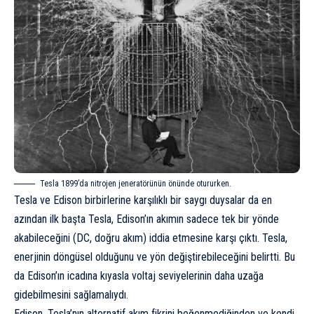
Tesla 1899’da nitrojen jeneratörünün önünde otururken.
Tesla ve Edison birbirlerine karşılıklı bir saygı duysalar da en
azından ilk başta Tesla, Edison’ın akımın sadece tek bir yönde
akabileceğini (DC, doğru akım) iddia etmesine karşı çıktı. Tesla,
enerjinin döngüsel olduğunu ve yön değiştirebileceğini belirtti. Bu
da Edison’ın icadına kıyasla voltaj seviyelerinin daha uzağa
gidebilmesini sağlamalıydı.
Edison, Tesla’nın alternatif akım fikrini beğenmediğinden ve kendi