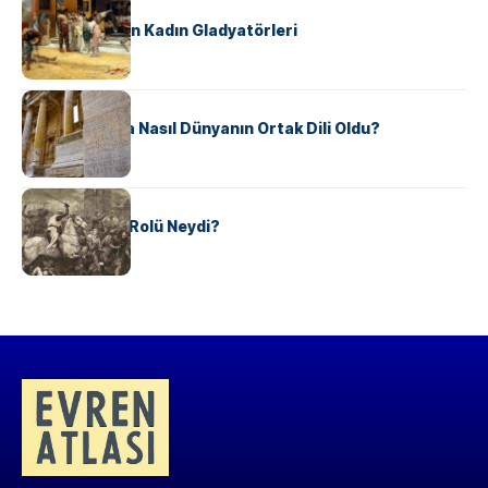
KÜLTÜR
Antik Roma’nın Kadın Gladyatörleri
KÜLTÜR
Antik Yunanca Nasıl Dünyanın Ortak Dili Oldu?
KÜLTÜR
Valdensler’in Rolü Neydi?