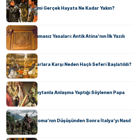
KÜLTÜR
‘Gladiator’ Filmi Gerçek Hayata Ne Kadar Yakın?
KÜLTÜR
Draco’nun Acımasız Yasaları: Antik Atina’nın İlk Yazılı
Hukuk Kodu
KÜLTÜR
Avrupalı ​​Katharlara Karşı Neden Haçlı Seferi Başlatıldı?
KÜLTÜR
II. Silvester: Şeytanla Anlaşma Yaptığı Söylenen Papa
KÜLTÜR
Ostrogotlar Roma’nın Düşüşünden Sonra İtalya’yı Nasıl
Ele Geçirdi?