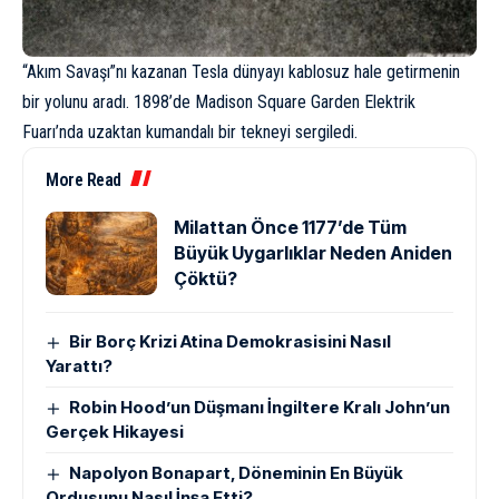
“Akım Savaşı”nı kazanan Tesla dünyayı kablosuz hale getirmenin
bir yolunu aradı. 1898’de Madison Square Garden Elektrik
Fuarı’nda uzaktan kumandalı bir tekneyi sergiledi.
More Read
Milattan Önce 1177’de Tüm
Büyük Uygarlıklar Neden Aniden
Çöktü?
Bir Borç Krizi Atina Demokrasisini Nasıl
Yarattı?
Robin Hood’un Düşmanı İngiltere Kralı John’un
Gerçek Hikayesi
Napolyon Bonapart, Döneminin En Büyük
Ordusunu Nasıl İnşa Etti?