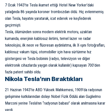
7 Ocak 1943’te Tesla ikamet ettiği Hotel New Yorker’daki
yatağında 86 yaşında koroner trombozdan öldü. Hiç evlenmemiş
olan Tesla, hayatını yaratarak, icat ederek ve keşfederek
geçirmişti.
Tesla, ölümünden sonra modern elektrik motoru, uzaktan
kumanda, enerjinin kablosuz iletimi, temel lazer ve radar
teknolojisi, ilk neon ve flüoresan aydınlatma, ilk X-ışını fotoğrafları,
kablosuz vakum tüpü, otomobiller için hava sürtünme hız
göstergesi ve Tesla bobinini (radyo, televizyon ve diğer
elektronik cihazlarda yaygın olarak kullanılır) kapsayan 700’den
fazla patent sahibi oldu.
Nikola Tesla’nın Bıraktıkları
21 Haziran 1943’te ABD Yüksek Mahkemesi, 1909’da radyonun
gelişimine katkılarından dolayı Nobel Fizik Ödülü alan
Guglielmo
Marconi
yerine Tesla’nın “radyonun babası” olarak anılmasına karar
verdi.