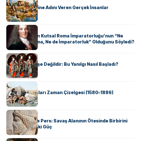
ABD Eyaletlerine Adını Veren Gerçek İnsanlar
KÜLTÜR
Voltaire Neden Kutsal Roma İmparatorluğu’nun “Ne
Kutsal, Ne Roma, Ne de İmparatorluk” Olduğunu Söyledi?
KÜLTÜR
Geyşalar Fahişe Değildir: Bu Yanılgı Nasıl Başladı?
KÜLTÜR
Apache Savaşları Zaman Çizelgesi (1580–1886)
KÜLTÜR
Antik Yunan ve Pers: Savaş Alanının Ötesinde Birbirini
Şekillendiren İki Güç