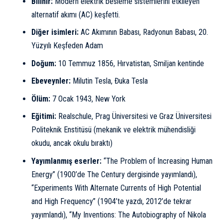
Bilinir:
Modern elektrik besleme sistemlerini etkileyen
alternatif akımı (AC) keşfetti.
Diğer isimleri:
AC Akımının Babası, Radyonun Babası, 20.
Yüzyılı Keşfeden Adam
Doğum:
10 Temmuz 1856, Hırvatistan, Smiljan kentinde
Ebeveynler:
Milutin Tesla, Đuka Tesla
Ölüm:
7 Ocak 1943, New York
Eğitimi:
Realschule, Prag Üniversitesi ve Graz Üniversitesi
Politeknik Enstitüsü (mekanik ve elektrik mühendisliği
okudu, ancak okulu bıraktı)
Yayımlanmış eserler:
“The Problem of Increasing Human
Energy” (1900’de The Century dergisinde yayımlandı),
“Experiments With Alternate Currents of High Potential
and High Frequency” (1904’te yazdı, 2012’de tekrar
yayımlandı), “My Inventions: The Autobiography of Nikola