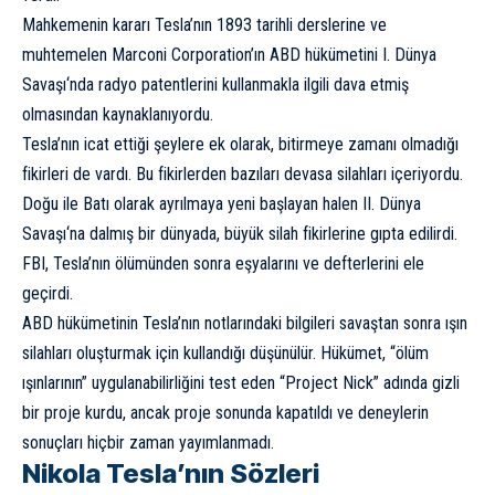
Mahkemenin kararı Tesla’nın 1893 tarihli derslerine ve
muhtemelen Marconi Corporation’ın ABD hükümetini
I. Dünya
Savaşı
‘nda radyo patentlerini kullanmakla ilgili dava etmiş
olmasından kaynaklanıyordu.
Tesla’nın icat ettiği şeylere ek olarak, bitirmeye zamanı olmadığı
fikirleri de vardı. Bu fikirlerden bazıları devasa silahları içeriyordu.
Doğu ile Batı olarak ayrılmaya yeni başlayan halen
II. Dünya
Savaşı
‘na dalmış bir dünyada, büyük silah fikirlerine gıpta edilirdi.
FBI, Tesla’nın ölümünden sonra eşyalarını ve defterlerini ele
geçirdi.
ABD hükümetinin Tesla’nın notlarındaki bilgileri savaştan sonra ışın
silahları oluşturmak için kullandığı düşünülür. Hükümet, “ölüm
ışınlarının” uygulanabilirliğini test eden “Project Nick” adında gizli
bir proje kurdu, ancak proje sonunda kapatıldı ve deneylerin
sonuçları hiçbir zaman yayımlanmadı.
Nikola Tesla’nın Sözleri