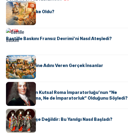
KÜLTÜR
Tunus Nasıl Ülke Oldu?
KÜLTÜR
Bastille Baskını Fransız Devrimi’ni Nasıl Ateşledi?
KÜLTÜR
ABD Eyaletlerine Adını Veren Gerçek İnsanlar
KÜLTÜR
Voltaire Neden Kutsal Roma İmparatorluğu’nun “Ne
Kutsal, Ne Roma, Ne de İmparatorluk” Olduğunu Söyledi?
KÜLTÜR
Geyşalar Fahişe Değildir: Bu Yanılgı Nasıl Başladı?