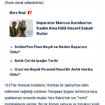
(Ronin olarak adlandırılırlar).
More Read
İmparator Marcus Aurelius’un
Kadim Ama Hâlâ Geçerli Sabah
Rutini
Schlieffen Planı Neydi ve Neden Başarısız
Oldu?
Antik Çin’de İpeğin Tarihi
Gize’nin Büyük Piramidi Nasıl Bir Antik Harika
Oldu?
1637’de Hristiyan köylülerin, Hristiyan bir daimyô’nun idam
edilmesini sağladığı söylenen Tokugawa Şogunu Iemitsu’ya karşı
ayaklanması sırasında ninjalar Hara Kalesi’nde son “resmi”
müdahalelerini yaptılar. Birçok Romen samuray ve topraksız köylü