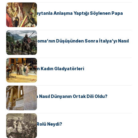
KÜLTÜR
II. Silvester: Şeytanla Anlaşma Yaptığı Söylenen Papa
KÜLTÜR
Ostrogotlar Roma’nın Düşüşünden Sonra İtalya’yı Nasıl
Ele Geçirdi?
KÜLTÜR
Antik Roma’nın Kadın Gladyatörleri
KÜLTÜR
Antik Yunanca Nasıl Dünyanın Ortak Dili Oldu?
KÜLTÜR
Valdensler’in Rolü Neydi?