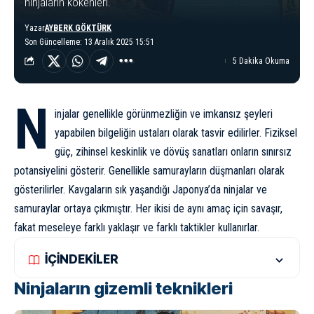
ninjaların kökenleri.
Yazar
AYBERK GÖKTÜRK
Son Güncelleme: 13 Aralık 2025 15:51
5 Dakika Okuma
N
injalar genellikle görünmezliğin ve imkansız şeyleri
yapabilen bilgeliğin ustaları olarak tasvir edilirler. Fiziksel
güç, zihinsel keskinlik ve dövüş sanatları onların sınırsız
potansiyelini gösterir. Genellikle samurayların düşmanları olarak
gösterilirler. Kavgaların sık yaşandığı Japonya’da ninjalar ve
samuraylar ortaya çıkmıştır. Her ikisi de aynı amaç için savaşır,
fakat meseleye farklı yaklaşır ve farklı taktikler kullanırlar.
İÇİNDEKİLER
Ninjaların gizemli teknikleri