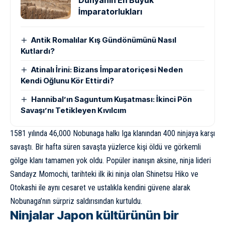
İmparatorlukları
Antik Romalılar Kış Gündönümünü Nasıl
Kutlardı?
Atinalı İrini: Bizans İmparatoriçesi Neden
Kendi Oğlunu Kör Ettirdi?
Hannibal’ın Saguntum Kuşatması: İkinci Pön
Savaşı’nı Tetikleyen Kıvılcım
1581 yılında 46,000 Nobunaga halkı Iga klanından 400 ninjaya karşı
savaştı. Bir hafta süren savaşta yüzlerce kişi öldü ve görkemli
gölge klanı tamamen yok oldu. Popüler inanışın aksine, ninja lideri
Sandayz Momochi, tarihteki ilk iki ninja olan Shinetsu Hiko ve
Otokashi ile aynı cesaret ve ustalıkla kendini güvene alarak
Nobunaga’nın sürpriz saldırısından kurtuldu.
Ninjalar Japon kültürünün bir