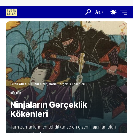
Aa
Evren Atlası
>
Kültür
>
Ninjaların Gerçeklik Kökenleri
KÜLTÜR
Ninjaların Gerçeklik
Kökenleri
Tüm zamanların en tehditkar ve en gizemli ajanları olan