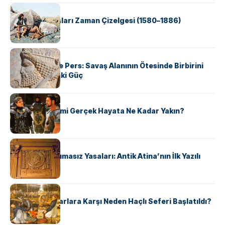
KÜLTÜR
Apache Savaşları Zaman Çizelgesi (1580–1886)
KÜLTÜR
Antik Yunan ve Pers: Savaş Alanının Ötesinde Birbirini
Şekillendiren İki Güç
KÜLTÜR
‘Gladiator’ Filmi Gerçek Hayata Ne Kadar Yakın?
KÜLTÜR
Draco’nun Acımasız Yasaları: Antik Atina’nın İlk Yazılı
Hukuk Kodu
KÜLTÜR
Avrupalı ​​Katharlara Karşı Neden Haçlı Seferi Başlatıldı?