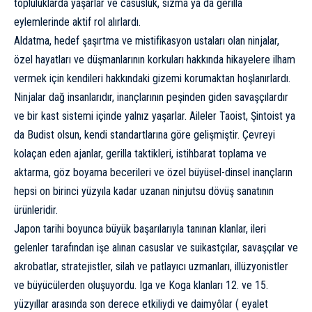
topluluklarda yaşarlar ve casusluk, sızma ya da gerilla
eylemlerinde aktif rol alırlardı.
Aldatma, hedef şaşırtma ve mistifikasyon ustaları olan ninjalar,
özel hayatları ve düşmanlarının korkuları hakkında hikayelere ilham
vermek için kendileri hakkındaki gizemi korumaktan hoşlanırlardı.
Ninjalar dağ insanlarıdır, inançlarının peşinden giden savaşçılardır
ve bir kast sistemi içinde yalnız yaşarlar. Aileler Taoist, Şintoist ya
da Budist olsun, kendi standartlarına göre gelişmiştir. Çevreyi
kolaçan eden ajanlar, gerilla taktikleri, istihbarat toplama ve
aktarma, göz boyama becerileri ve özel büyüsel-dinsel inançların
hepsi on birinci yüzyıla kadar uzanan ninjutsu dövüş sanatının
ürünleridir.
Japon tarihi boyunca büyük başarılarıyla tanınan klanlar, ileri
gelenler tarafından işe alınan casuslar ve suikastçılar, savaşçılar ve
akrobatlar, stratejistler, silah ve patlayıcı uzmanları, illüzyonistler
ve büyücülerden oluşuyordu. Iga ve Koga klanları 12. ve 15.
yüzyıllar arasında son derece etkiliydi ve daimyôlar ( eyalet