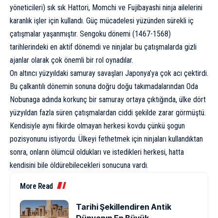
yöneticileri) sık sık Hattori, Momchi ve Fujibayashi ninja ailelerini
karanlık işler için kullandı. Güç mücadelesi yüzünden sürekli iç
çatışmalar yaşanmıştır.
Sengoku dönemi
(1467-1568)
tarihlerindeki en aktif dönemdi ve ninjalar bu çatışmalarda gizli
ajanlar olarak çok önemli bir rol oynadılar.
On altıncı yüzyıldaki
samuray savaşları
Japonya’ya çok acı çektirdi.
Bu çalkantılı dönemin sonuna doğru doğu takımadalarından Oda
Nobunaga adında korkunç bir samuray ortaya çıktığında, ülke dört
yüzyıldan fazla süren çatışmalardan ciddi şekilde zarar görmüştü.
Kendisiyle aynı fikirde olmayan herkesi kovdu çünkü şogun
pozisyonunu istiyordu. Ülkeyi fethetmek için ninjaları kullandıktan
sonra, onların ölümcül oldukları ve istedikleri herkesi, hatta
kendisini bile öldürebilecekleri sonucuna vardı.
More Read
Tarihi Şekillendiren Antik
Dünyanın En Büyük