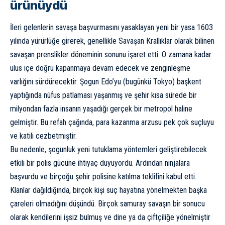
ürünüydü
İleri gelenlerin savaşa başvurmasını yasaklayan yeni bir yasa 1603
yılında yürürlüğe girerek, genellikle Savaşan Krallıklar olarak bilinen
savaşan prenslikler döneminin sonunu işaret etti. O zamana kadar
ulus içe doğru kapanmaya devam edecek ve zenginleşme
varlığını sürdürecektir. Şogun Edo’yu (bugünkü Tokyo) başkent
yaptığında nüfus patlaması yaşanmış ve şehir kısa sürede bir
milyondan fazla insanın yaşadığı gerçek bir metropol haline
gelmiştir. Bu refah çağında, para kazanma arzusu pek çok suçluyu
ve katili cezbetmiştir.
Bu nedenle, şogunluk yeni tutuklama yöntemleri geliştirebilecek
etkili bir polis gücüne ihtiyaç duyuyordu. Ardından ninjalara
başvurdu ve birçoğu şehir polisine katılma teklifini kabul etti.
Klanlar dağıldığında, birçok kişi suç hayatına yönelmekten başka
çareleri olmadığını düşündü. Birçok samuray savaşın bir sonucu
olarak kendilerini işsiz bulmuş ve dine ya da çiftçiliğe yönelmiştir