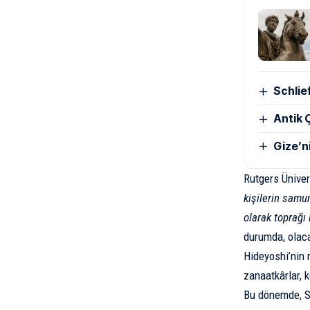
Schlie
Antik Ç
Gize’n
Rutgers Üniver
kişilerin samur
olarak toprağı 
durumda, olacak
Hideyoshi’nin 
zanaatkârlar, k
Bu dönemde, S