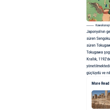
Kawakanaji
Japonya’nın ge
süren
Sengoku
süren Tokugawa
Tokugawa şogun
Krallık, 1192’d
yönetilmektedi
güçlüydü ve ni
More Read