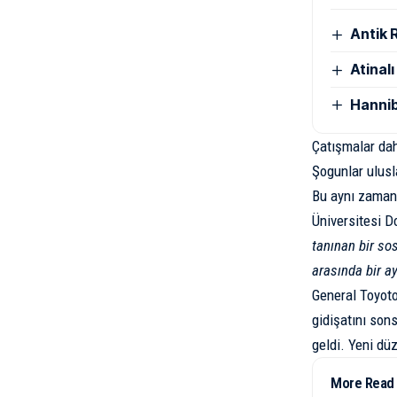
Antik 
Atinal
Hannib
Çatışmalar dah
Şogunlar ulusla
Bu aynı zamand
Üniversitesi 
tanınan bir so
arasında bir a
General Toyotom
gidişatını sons
geldi. Yeni dü
More Read