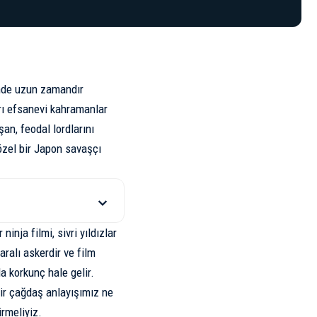
i’nde uzun zamandır
arı efsanevi kahramanlar
an, feodal lordlarını
 özel bir Japon savaşçı
ninja filmi, sivri yıldızlar
aralı askerdir ve film
 korkunç hale gelir.
air çağdaş anlayışımız ne
irmeliyiz.