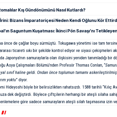
Romalılar Kış Gündönümünü Nasıl Kutlardı?
ı İrini: Bizans İmparatoriçesi Neden Kendi Oğlunu Kör Ettird
al’ın Saguntum Kuşatması: İkinci Pön Savaşı’nı Tetikleyen
a önce de çağlar boyu sürmüştü. Tokugawa yönetimi ise tam tersine b
rarası ticareti sıkı bir şekilde kontrol ediyor ve siyasi çekişmeleri ak
a Japonya’nın samuraylarla olan ilişkisini yeniden tanımladığı bir 
Doğu Asya Çalışmaları Bölümü’nden Profesör
Thomas Conlan
, “
Samura
syal sınıf haline geldi. Ondan önce toplumun tamamı askerileştirilmişt
yrım yoktu
” diyor.
i Hideyoshi böyle bir belirsizlikten rahatsızdı. 1588 tarihli “
Kılıç A
uza dek değiştirdi. Böylece çiftçilerin herhangi bir ateşli silaha sah
zenlemelere göre sadece samurayların ateşli silah taşımasına izin ve