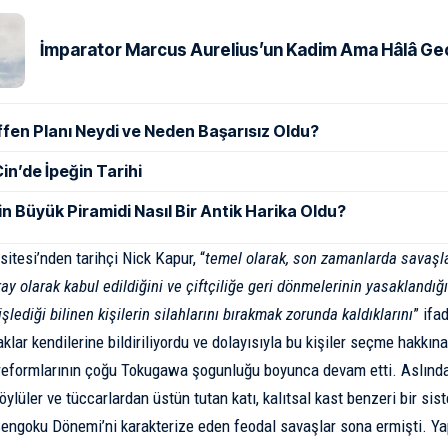
İmparator Marcus Aurelius’un Kadim Ama Hâlâ Geçe
ffen Planı Neydi ve Neden Başarısız Oldu?
in’de İpeğin Tarihi
in Büyük Piramidi Nasıl Bir Antik Harika Oldu?
sitesi’nden tarihçi
Nick Kapur
, “
temel olarak, son zamanlarda savaşlar
ay olarak kabul edildiğini ve çiftçiliğe geri dönmelerinin yasaklandığı
işlediği bilinen kişilerin silahlarını bırakmak zorunda kaldıklarını
” ifa
lar kendilerine bildiriliyordu ve dolayısıyla bu kişiler seçme hakkına
reformlarının çoğu Tokugawa şogunluğu boyunca devam etti. Aslında
öylüler ve tüccarlardan üstün tutan katı, kalıtsal kast benzeri bir sis
engoku Dönemi’ni karakterize eden feodal savaşlar sona ermişti. Y