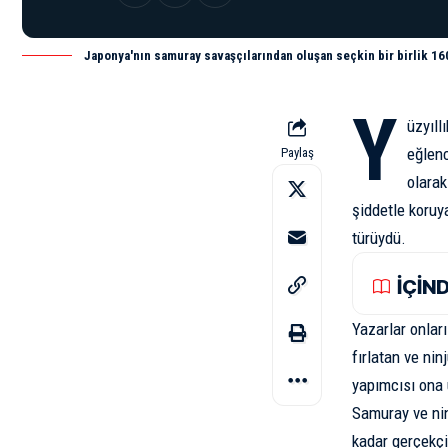
Japonya'nın samuray savaşçılarından oluşan seçkin bir birlik 1609
Y
üzyıll
eğlenc
Paylaş
olarak
şiddetle koruy
türüydü.
İÇİN
Yazarlar onları 
fırlatan ve nin
yapımcısı ona 
Samuray ve nin
kadar gerçekçi