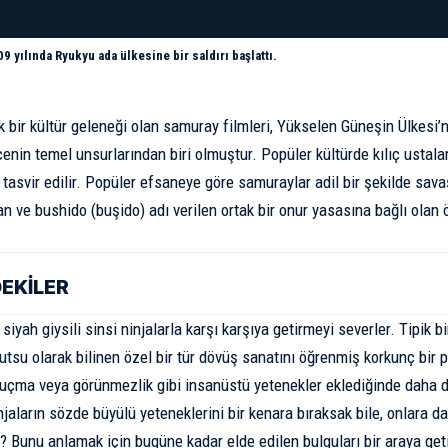
 yılında Ryukyu ada ülkesine bir saldırı başlattı.
ık bir kültür geleneği olan samuray filmleri, Yükselen Güneşin Ülkes
enin temel unsurlarından biri olmuştur. Popüler kültürde kılıç ustal
 tasvir edilir. Popüler efsaneye göre samuraylar adil bir şekilde savaş
an ve bushido (
buşido
) adı verilen ortak bir onur yasasına bağlı olan
DEKİLER
siyah giysili sinsi ninjalarla karşı karşıya getirmeyi severler. Tipik bir 
jutsu olarak bilinen özel bir tür dövüş sanatını öğrenmiş korkunç bir p
uçma veya görünmezlik gibi insanüstü yetenekler eklediğinde daha da
jaların sözde büyülü yeteneklerini bir kenara bıraksak bile, onlara d
? Bunu anlamak için bugüne kadar elde edilen bulguları bir araya get