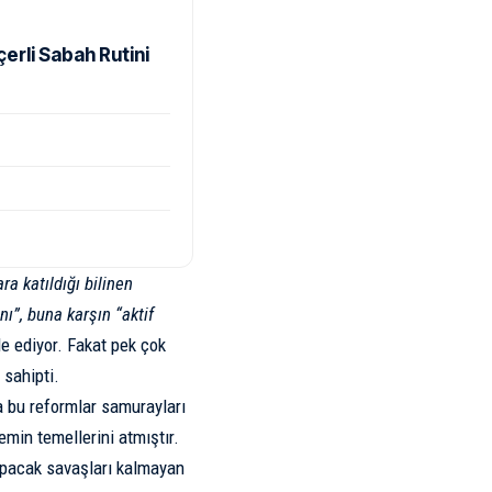
rli Sabah Rutini
a katıldığı bilinen
nı”, buna karşın “aktif
de ediyor. Fakat pek çok
 sahipti.
 bu reformlar samurayları
temin temellerini atmıştır.
apacak savaşları kalmayan