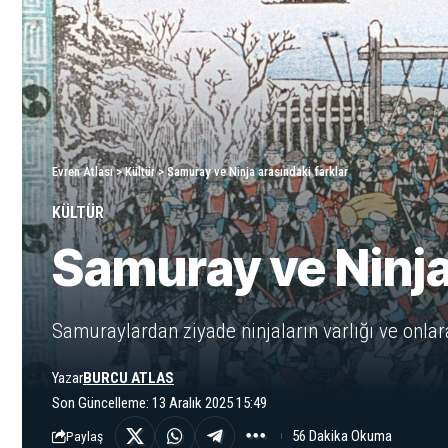
Evren Atlası
>
Kültür
>
Samuray ve Ninja arasındaki farklar
KÜLTÜR
Samuray ve Ninja
Samuraylardan ziyade ninjaların varlığı ve onlar
Yazar
BURCU ATLAS
Son Güncelleme: 13 Aralık 2025 15:49
56 Dakika Okuma
Paylaş