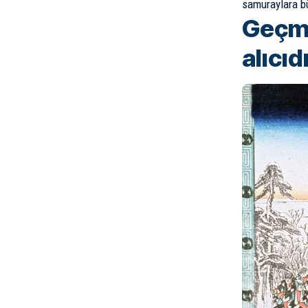
samuraylara bür
Geçmi
alıcıd