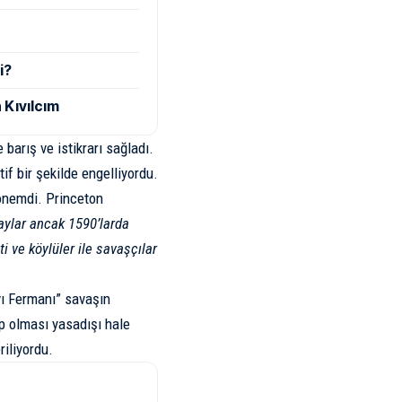
i?
 Kıvılcım
arış ve istikrarı sağladı.
tif bir şekilde engelliyordu.
dönemdi. Princeton
ylar ancak 1590’larda
i ve köylüler ile savaşçılar
vı Fermanı
” savaşın
ip olması yasadışı hale
riliyordu.