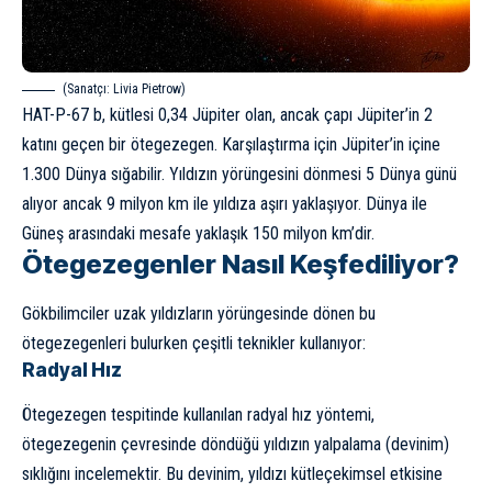
(Sanatçı: Livia Pietrow)
HAT-P-67 b, kütlesi 0,34 Jüpiter olan, ancak çapı Jüpiter’in 2
katını geçen bir ötegezegen. Karşılaştırma için Jüpiter’in içine
1.300 Dünya sığabilir. Yıldızın yörüngesini dönmesi 5 Dünya günü
alıyor ancak 9 milyon km ile yıldıza aşırı yaklaşıyor. Dünya ile
Güneş arasındaki mesafe yaklaşık 150 milyon km’dir.
Ötegezegenler Nasıl Keşfediliyor?
Gökbilimciler uzak yıldızların yörüngesinde dönen bu
ötegezegenleri bulurken çeşitli teknikler kullanıyor:
Radyal Hız
Ötegezegen tespitinde kullanılan radyal hız yöntemi,
ötegezegenin çevresinde döndüğü yıldızın yalpalama (devinim)
sıklığını incelemektir. Bu devinim, yıldızı kütleçekimsel etkisine