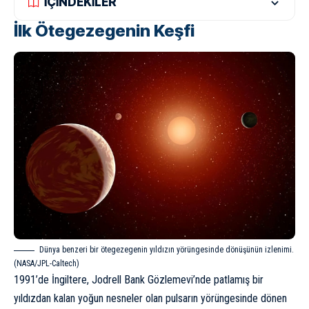
İÇİNDEKİLER
İlk Ötegezegenin Keşfi
Dünya benzeri bir ötegezegenin yıldızın yörüngesinde dönüşünün izlenimi.
(NASA/JPL-Caltech)
1991’de İngiltere, Jodrell Bank Gözlemevi’nde patlamış bir
yıldızdan kalan yoğun nesneler olan
pulsar
ın yörüngesinde dönen