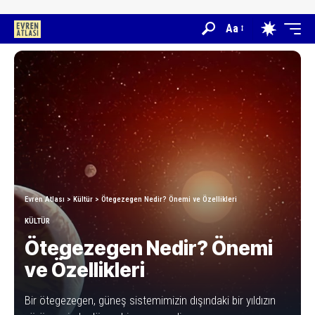
Aa
Evren Atlası
>
Kültür
>
Ötegezegen Nedir? Önemi ve Özellikleri
KÜLTÜR
Ötegezegen Nedir? Önemi
ve Özellikleri
Bir ötegezegen, güneş sistemimizin dışındaki bir yıldızın