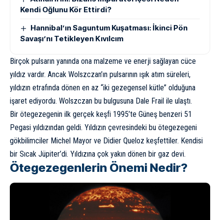
Kendi Oğlunu Kör Ettirdi?
Hannibal’ın Saguntum Kuşatması: İkinci Pön
Savaşı’nı Tetikleyen Kıvılcım
Birçok pulsarın yanında ona malzeme ve enerji sağlayan cüce
yıldız vardır. Ancak Wolszczan’ın pulsarının ışık atım süreleri,
yıldızın etrafında dönen en az “iki gezegensel kütle” olduğuna
işaret ediyordu. Wolszczan bu bulgusuna Dale Frail ile ulaştı.
Bir ötegezegenin ilk gerçek keşfi 1995’te Güneş benzeri 51
Pegasi yıldızından geldi. Yıldızın çevresindeki bu ötegezegeni
gökbilimciler Michel Mayor ve Didier Queloz keşfettiler. Kendisi
bir Sıcak Jüpiter’di. Yıldızına çok yakın dönen bir gaz devi.
Ötegezegenlerin Önemi Nedir?