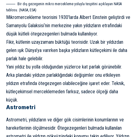
Bir dış gezegenin mikro mercekleme yoluyla tespitini açıklayan NASA
tablosu. (NASA, ESA)
Mikromercekleme teorisini 1930’larda
Albert Einstein
geliştirdi ve
Samanyolu Galaksisi
‘nin merkezine yakın yıldızların etrafındaki
düşük kütleli ötegezegenleri bulmada kullanılıyor.
Fikir, kütlenin
uzayzaman
ı büktüğü teorisidir. Uzak bir yıldızdan
gelen ışık Dünya’ya varırken başka yıldızların kütleçekimi ile daha
parlak hale gelebilir.
Yani yıldız bu yolla olduğundan yüzlerce kat parlak görünebilir.
Arka plandaki yıldızın parlaklığındaki değişimler onu etkileyen
yıldızın etrafında ötegezegen olabileceğine işaret eder. Teknik,
kütleçekimsel merceklemeden farksız, sadece ölçeği daha
küçük.
Astrometri
Astrometri, yıldızların ve diğer gök cisimlerinin konumlarının ve
hareketlerinin ölçülmesidir. Ötegezegenleri bulmada kullanılan
astrometri ile yıldızın gökyüzündeki konumu takip ediliyor. Yıldızın