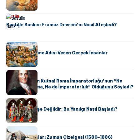
KÜLTÜR
Bastille Baskını Fransız Devrimi’ni Nasıl Ateşledi?
KÜLTÜR
ABD Eyaletlerine Adını Veren Gerçek İnsanlar
KÜLTÜR
Voltaire Neden Kutsal Roma İmparatorluğu’nun “Ne
Kutsal, Ne Roma, Ne de İmparatorluk” Olduğunu Söyledi?
KÜLTÜR
Geyşalar Fahişe Değildir: Bu Yanılgı Nasıl Başladı?
KÜLTÜR
Apache Savaşları Zaman Çizelgesi (1580–1886)