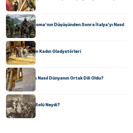
KÜLTÜR
Ostrogotlar Roma’nın Düşüşünden Sonra İtalya’yı Nasıl
Ele Geçirdi?
KÜLTÜR
Antik Roma’nın Kadın Gladyatörleri
KÜLTÜR
Antik Yunanca Nasıl Dünyanın Ortak Dili Oldu?
KÜLTÜR
Valdensler’in Rolü Neydi?