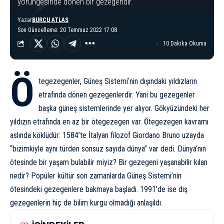
yörüngesinde dönen bir gezegendir.
Yazar
BURCU ATLAS
Son Güncelleme: 20 Temmuz 2022 17:08
10 Dakika Okuma
Ö
tegezegenler,
Güneş Sistemi
‘nin dışındaki yıldızların
etrafında dönen gezegenlerdir. Yani bu gezegenler
başka güneş sistemlerinde yer alıyor. Gökyüzündeki her
yıldızın etrafında en az bir ötegezegen var. Ötegezegen kavramı
aslında köklüdür: 1584’te İtalyan filozof
Giordano Bruno
uzayda
“bizimkiyle aynı türden sonsuz sayıda dünya” var dedi.
Dünya
‘nın
ötesinde bir yaşam bulabilir miyiz? Bir gezegeni yaşanabilir kılan
nedir? Popüler kültür son zamanlarda Güneş Sistemi’nin
ötesindeki gezegenlere bakmaya başladı. 1991’de ise dış
gezegenlerin hiç de bilim kurgu olmadığı anlaşıldı.