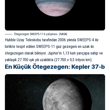
Ötegezegen SWEEPS-11 b çalışması. (NASA)
Hubble Uzay Teleskobu
tarafından 2006 yılında SWEEPS-4 ile
birlikte tespit edilen SWEEPS-11 gaz gezegeni en uzak iki
ötegezegen olarak biliniyor. Jüpiter’in 1,13 katı yarıçapa sahip ve
yaklaşık 27.700 ışık yılı uzaklıkta (27.700 x 9,5 trilyon km).
En Küçük Ötegezegen: Kepler 37-b