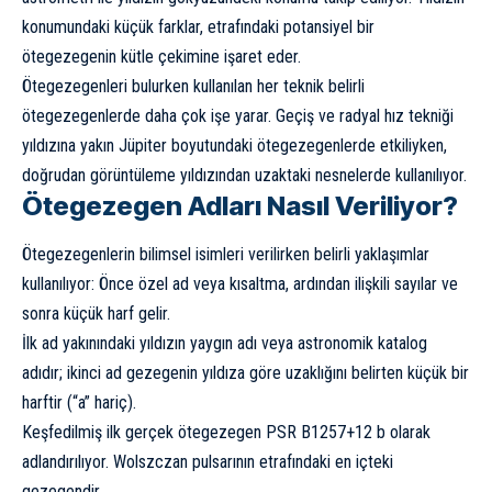
konumundaki küçük farklar, etrafındaki potansiyel bir
ötegezegenin kütle çekimine işaret eder.
Ötegezegenleri bulurken kullanılan her teknik belirli
ötegezegenlerde daha çok işe yarar. Geçiş ve radyal hız tekniği
yıldızına yakın Jüpiter boyutundaki ötegezegenlerde etkiliyken,
doğrudan görüntüleme yıldızından uzaktaki nesnelerde kullanılıyor.
Ötegezegen Adları Nasıl Veriliyor?
Ötegezegenlerin bilimsel isimleri verilirken belirli yaklaşımlar
kullanılıyor: Önce özel ad veya kısaltma, ardından ilişkili sayılar ve
sonra küçük harf gelir.
İlk ad yakınındaki yıldızın yaygın adı veya astronomik katalog
adıdır; ikinci ad gezegenin yıldıza göre uzaklığını belirten küçük bir
harftir (“a” hariç).
Keşfedilmiş ilk gerçek ötegezegen PSR B1257+12 b olarak
adlandırılıyor. Wolszczan pulsarının etrafındaki en içteki
gezegendir.