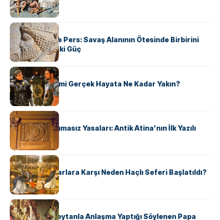
KÜLTÜR
Antik Yunan ve Pers: Savaş Alanının Ötesinde Birbirini
Şekillendiren İki Güç
KÜLTÜR
‘Gladiator’ Filmi Gerçek Hayata Ne Kadar Yakın?
KÜLTÜR
Draco’nun Acımasız Yasaları: Antik Atina’nın İlk Yazılı
Hukuk Kodu
KÜLTÜR
Avrupalı ​​Katharlara Karşı Neden Haçlı Seferi Başlatıldı?
KÜLTÜR
II. Silvester: Şeytanla Anlaşma Yaptığı Söylenen Papa