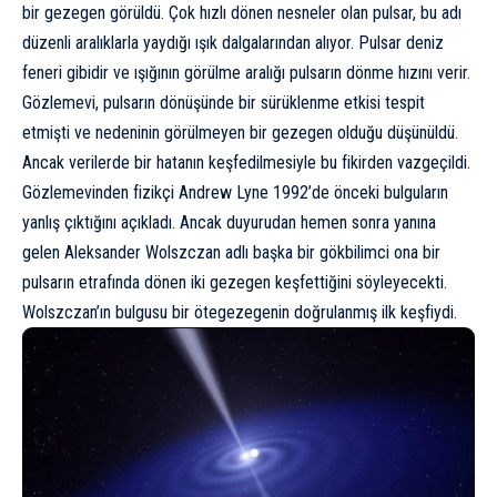
bir gezegen görüldü. Çok hızlı dönen nesneler olan pulsar, bu adı
düzenli aralıklarla yaydığı ışık dalgalarından alıyor. Pulsar deniz
feneri gibidir ve ışığının görülme aralığı pulsarın dönme hızını verir.
Gözlemevi, pulsarın dönüşünde bir sürüklenme etkisi tespit
etmişti ve nedeninin görülmeyen bir gezegen olduğu düşünüldü.
Ancak verilerde bir hatanın keşfedilmesiyle bu fikirden vazgeçildi.
Gözlemevinden fizikçi Andrew Lyne 1992’de önceki bulguların
yanlış çıktığını açıkladı. Ancak duyurudan hemen sonra yanına
gelen Aleksander Wolszczan adlı başka bir gökbilimci ona bir
pulsarın etrafında dönen iki gezegen keşfettiğini söyleyecekti.
Wolszczan’ın bulgusu bir ötegezegenin doğrulanmış ilk keşfiydi.