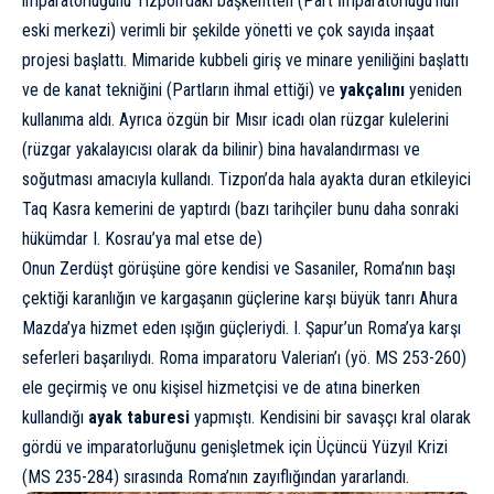
imparatorluğunu Tizpon’daki başkentten (Part İmparatorluğu’nun
eski merkezi) verimli bir şekilde yönetti ve çok sayıda inşaat
projesi başlattı. Mimaride kubbeli giriş ve minare yeniliğini başlattı
ve de kanat tekniğini (Partların ihmal ettiği) ve
yakçalını
yeniden
kullanıma aldı. Ayrıca özgün bir Mısır icadı olan rüzgar kulelerini
(rüzgar yakalayıcısı olarak da bilinir) bina havalandırması ve
soğutması amacıyla kullandı. Tizpon’da hala ayakta duran etkileyici
Taq Kasra kemerini de yaptırdı (bazı tarihçiler bunu daha sonraki
hükümdar I. Kosrau’ya mal etse de)
Onun Zerdüşt görüşüne göre kendisi ve Sasaniler, Roma’nın başı
çektiği karanlığın ve kargaşanın güçlerine karşı büyük tanrı Ahura
Mazda’ya hizmet eden ışığın güçleriydi. I. Şapur’un Roma’ya karşı
seferleri başarılıydı. Roma imparatoru Valerian’ı (yö. MS 253-260)
ele geçirmiş ve onu kişisel hizmetçisi ve de atına binerken
kullandığı
ayak taburesi
yapmıştı. Kendisini bir savaşçı kral olarak
gördü ve imparatorluğunu genişletmek için Üçüncü Yüzyıl Krizi
(MS 235-284) sırasında Roma’nın zayıflığından yararlandı.