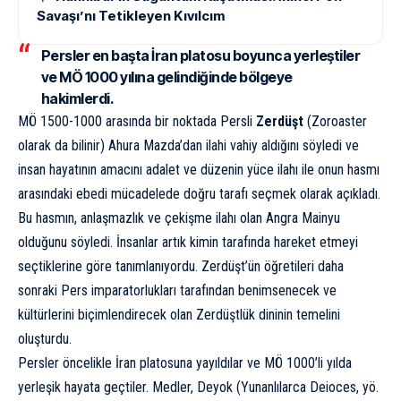
Savaşı’nı Tetikleyen Kıvılcım
Persler en başta İran platosu boyunca yerleştiler
ve MÖ 1000 yılına gelindiğinde bölgeye
hakimlerdi.
MÖ 1500-1000 arasında bir noktada Persli
Zerdüşt
(Zoroaster
olarak da bilinir) Ahura Mazda’dan ilahi vahiy aldığını söyledi ve
insan hayatının amacını adalet ve düzenin yüce ilahı ile onun hasmı
arasındaki ebedi mücadelede doğru tarafı seçmek olarak açıkladı.
Bu hasmın, anlaşmazlık ve çekişme ilahı olan Angra Mainyu
olduğunu söyledi. İnsanlar artık kimin tarafında hareket etmeyi
seçtiklerine göre tanımlanıyordu. Zerdüşt’ün öğretileri daha
sonraki Pers imparatorlukları tarafından benimsenecek ve
kültürlerini biçimlendirecek olan
Zerdüştlük
dininin temelini
oluşturdu.
Persler öncelikle İran platosuna yayıldılar ve MÖ 1000’li yılda
yerleşik hayata geçtiler. Medler, Deyok (Yunanlılarca Deioces, yö.