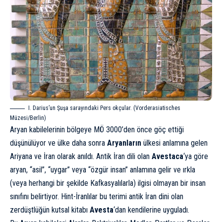
I. Darius’un Şuşa sarayındaki Pers okçular. (Vorderasiatisches
Müzesi/Berlin)
Aryan kabilelerinin bölgeye MÖ 3000’den önce göç ettiği
düşünülüyor ve ülke daha sonra
Aryanların
ülkesi anlamına gelen
Ariyana ve İran olarak anıldı. Antik İran dili olan
Avestaca
‘ya göre
aryan, “asil”, “uygar” veya “özgür insan” anlamına gelir ve ırkla
(veya herhangi bir şekilde Kafkasyalılarla) ilgisi olmayan bir insan
sınıfını belirtiyor. Hint-İranlılar bu terimi antik İran dini olan
zerdüştlüğün kutsal kitabı
Avesta
‘dan kendilerine uyguladı.