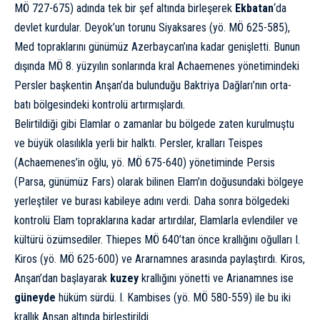
MÖ 727-675) adında tek bir şef altında birleşerek
Ekbatan
‘da
devlet kurdular. Deyok’un torunu Siyaksares (yö. MÖ 625-585),
Med topraklarını günümüz Azerbaycan’ına kadar genişletti. Bunun
dışında MÖ 8. yüzyılın sonlarında kral Achaemenes yönetimindeki
Persler başkentin Anşan’da bulunduğu Baktriya Dağları’nın orta-
batı bölgesindeki kontrolü artırmışlardı.
Belirtildiği gibi Elamlar o zamanlar bu bölgede zaten kurulmuştu
ve büyük olasılıkla yerli bir halktı. Persler, kralları Teispes
(Achaemenes’in oğlu, yö. MÖ 675-640) yönetiminde Persis
(Parsa, günümüz Fars) olarak bilinen Elam’ın doğusundaki bölgeye
yerleştiler ve burası kabileye adını verdi. Daha sonra bölgedeki
kontrolü Elam topraklarına kadar artırdılar, Elamlarla evlendiler ve
kültürü özümsediler. Thiepes MÖ 640’tan önce krallığını oğulları I.
Kiros (yö. MÖ 625-600) ve Ararnamnes arasında paylaştırdı. Kiros,
Anşan’dan başlayarak
kuzey
krallığını yönetti ve Arianamnes ise
güneyde
hüküm sürdü. I. Kambises (yö. MÖ 580-559) ile bu iki
krallık Anşan altında birleştirildi.