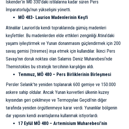
İskender
‘in MÖ 330’daki istilalarına kadar süren Pers
İmparatorluğu’nun yükselişini yönetti.
MÖ 483- Laurion Madenlerinin Keşfi
Atinalılar Laurion’da kendi topraklarında gümüş madenleri
keşfettiler. Bu madenlerden elde ettikleri zenginliği Atina’daki
yaşamı iyileştirmek ve Yunan donanmasını güçlendirmek için 200
savaş gemisi (triremes) inşa etmek için kullandılar. İkinci Pers
Savaşı’nın doruk noktası olan
Salamis Deniz Muharebesi
‘nde
Themistokles bu stratejik tercihinin karşılığını aldı.
Temmuz, MÖ 480 – Pers Birliklerinin Birleşmesi
Persler Selanik’te yeniden toplanarak 600 gemiye ve 150.000
askere sahip oldular. Ancak Yunan kuvvetleri ülkenin kuzey
kıyısından geri çekilmeye ve Termopylae Geçidi’nin diğer
tarafında yeniden örgütlenmeye karar verdi. Yunanlılar bölgenin
dar yapısını kendi avantajlarına kullanmak istiyorlardı.
17 Eylül MÖ 480 – Artemisium Muharebesi’nin