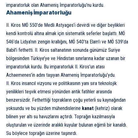
imparatorluk olan Ahameniş İmparatorluğu’nu kurdu.
Ahameniş İmparatorluğu
II. Kiros MÖ 550’de Medli Astyages’i devirdi ve diğer beylikleri
kendi kontrolü altına almak için sistematik seferler başlattı. MÖ
546’da Lidya’nın zengin krallığını, MÖ 540’ta Elam’ı ve MÖ 539’da
Babil’i fethetti. II. Kiros saltanatının sonunda günümüz Suriye
bölgesinden Türkiye’ye ve Hindistan sınırlarına kadar uzanan bir
imparatorluk kurdu. Bu imparatorluk II. Kiros’un atası
Achaemenes’in adını taşıyan Ahameniş İmparatorluğu’ydu.
II. Kiros insancıl vizyonu ve politikasının yanı sıra teknolojik
yenilikleri teşvik etmesi yönünden antik fatihler arasında
benzersizdir. Fethettiği toprakların çoğu yeterli su kaynağından
yoksundu ve bu yüzden mühendislerine
kanat
(kehriz) olarak
bilinen yer altı su havuzlarını açtırdı. Toprağın kazılmasıyla
oluşturulan ve üzerinde aralıklı kuyular bulunan eğimli bir kanaldı.
Su böylece toprağın üzerine taşınırdı.