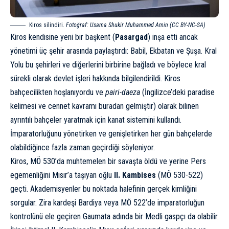
Kiros silindiri.
Fotoğraf: Usama Shukir Muhammed Amin (CC BY-NC-SA)
Kiros kendisine yeni bir başkent (
Pasargad
) inşa etti ancak
yönetimi üç şehir arasında paylaştırdı: Babil, Ekbatan ve Şuşa. Kral
Yolu bu şehirleri ve diğerlerini birbirine bağladı ve böylece kral
sürekli olarak devlet işleri hakkında bilgilendirildi. Kiros
bahçecilikten hoşlanıyordu ve
pairi-daeza
(İngilizce’deki paradise
kelimesi ve cennet kavramı buradan gelmiştir) olarak bilinen
ayrıntılı bahçeler yaratmak için kanat sistemini kullandı.
İmparatorluğunu yönetirken ve genişletirken her gün bahçelerde
olabildiğince fazla zaman geçirdiği söyleniyor.
Kiros, MÖ 530’da muhtemelen bir savaşta öldü ve yerine Pers
egemenliğini Mısır’a taşıyan oğlu
II. Kambises
(MÖ 530-522)
geçti. Akademisyenler bu noktada halefinin gerçek kimliğini
sorgular. Zira kardeşi Bardiya veya MÖ 522’de imparatorluğun
kontrolünü ele geçiren Gaumata adında bir Medli gaspçı da olabilir.