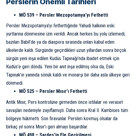
Perslerin Önemli Tarihleri
MÖ 539 – Persler Mezopotamya’yı Fethetti
Persler Mezopotamya’yı fethettiğinde Yahudi halkının eski
yurtlarına dönmesine izin verildi. Ancak herkes bu yolu izlemedi;
bazıları Babil’de ya da diaspora sırasında onları kabul eden
ülkelerde kaldı. Sürgünde geçirdikleri uzun yıllardan sonra birçok
sürgün yeni inşa edilen Kudüs Tapınağı’nda ibadet etmek için
Kudüs’e geri döndü. Yeni bir anıt inşa edilmiş olsa da, Eski
Tapınak’ın yanında sönük kaldı ve monarşi bir daha asla ülkeye geri
dönmedi.
MÖ 525 – Persler Mısır’ı Fethetti
Antik Mısır, Pers kontrolüne girmeden önce istilalar ve veraset
savaşları nedeniyle zayıflamıştı. Daha sonra Kral II. Kambises tüm
bölgeye hükmetti. Son firavunlar Persleri kovmuş olsalar da
birkaç yıl sonra Mısır’ı geri almayı başardılar.
MÖ 498 – Sardes’in Ele Geçirilmesi