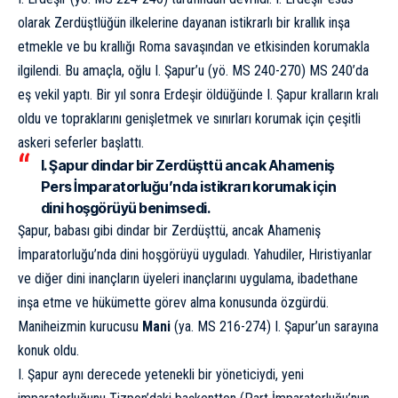
olarak Zerdüştlüğün ilkelerine dayanan istikrarlı bir krallık inşa
etmekle ve bu krallığı Roma savaşından ve etkisinden korumakla
ilgilendi. Bu amaçla, oğlu I. Şapur’u (yö. MS 240-270) MS 240’da
eş vekil yaptı. Bir yıl sonra Erdeşir öldüğünde I. Şapur kralların kralı
oldu ve topraklarını genişletmek ve sınırları korumak için çeşitli
askeri seferler başlattı.
I. Şapur dindar bir Zerdüşttü ancak Ahameniş
Pers İmparatorluğu’nda istikrarı korumak için
dini hoşgörüyü benimsedi.
Şapur, babası gibi dindar bir Zerdüşttü, ancak Ahameniş
İmparatorluğu’nda dini hoşgörüyü uyguladı. Yahudiler, Hıristiyanlar
ve diğer dini inançların üyeleri inançlarını uygulama, ibadethane
inşa etme ve hükümette görev alma konusunda özgürdü.
Maniheizmin kurucusu
Mani
(ya. MS 216-274) I. Şapur’un sarayına
konuk oldu.
I. Şapur aynı derecede yetenekli bir yöneticiydi, yeni