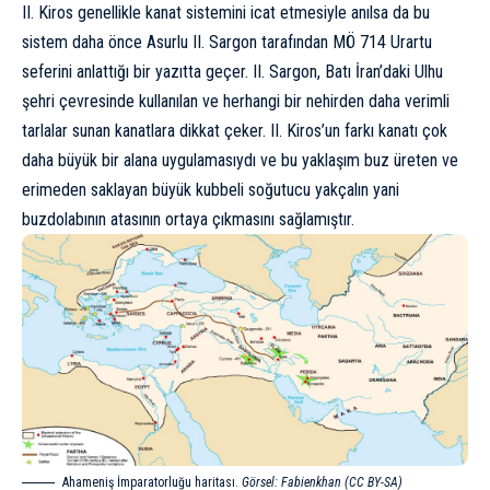
II. Kiros genellikle kanat sistemini icat etmesiyle anılsa da bu
sistem daha önce Asurlu II. Sargon tarafından MÖ 714 Urartu
seferini anlattığı bir yazıtta geçer. II. Sargon, Batı İran’daki Ulhu
şehri çevresinde kullanılan ve herhangi bir nehirden daha verimli
tarlalar sunan kanatlara dikkat çeker. II. Kiros’un farkı kanatı çok
daha büyük bir alana uygulamasıydı ve bu yaklaşım buz üreten ve
erimeden saklayan büyük kubbeli soğutucu yakçalın yani
buzdolabının atasının ortaya çıkmasını sağlamıştır.
Ahameniş İmparatorluğu haritası.
Görsel: Fabienkhan (CC BY-SA)