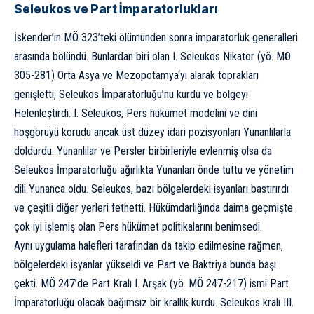
Seleukos ve Part İmparatorlukları
İskender’in MÖ 323’teki ölümünden sonra imparatorluk
generalleri
arasında bölündü
. Bunlardan biri olan I. Seleukos Nikator (yö. MÖ
305-281) Orta Asya ve
Mezo
p
otamya
‘yı alarak toprakları
genişletti, Seleukos İmparatorluğu’nu kurdu ve bölgeyi
Helenleştirdi. I. Seleukos, Pers hükümet modelini ve dini
hoşgörüyü korudu ancak üst düzey idari pozisyonları Yunanlılarla
doldurdu. Yunanlılar ve Persler birbirleriyle evlenmiş olsa da
Seleukos İmparatorluğu ağırlıkta Yunanları önde tuttu ve yönetim
dili Yunanca oldu. Seleukos, bazı bölgelerdeki isyanları bastırırdı
ve çeşitli diğer yerleri fethetti. Hükümdarlığında daima geçmişte
çok iyi işlemiş olan Pers hükümet politikalarını benimsedi.
Aynı uygulama halefleri tarafından da takip edilmesine rağmen,
bölgelerdeki isyanlar yükseldi ve Part ve Baktriya bunda başı
çekti. MÖ 247’de Part Kralı I. Arşak (yö. MÖ 247-217) ismi Part
İmparatorluğu olacak bağımsız bir krallık kurdu. Seleukos kralı III.