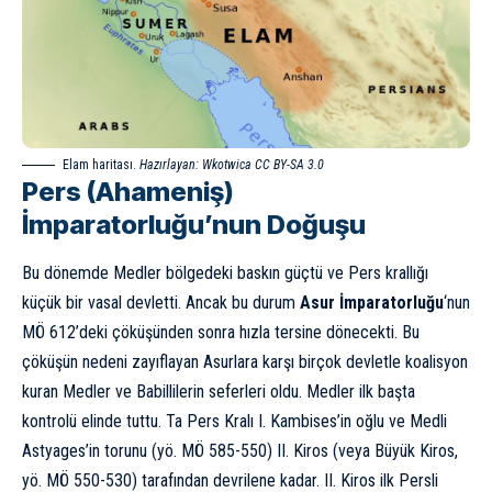
Elam haritası.
Hazırlayan: Wkotwica CC BY-SA 3.0
Pers (Ahameniş)
İmparatorluğu’nun Doğuşu
Bu dönemde Medler bölgedeki baskın güçtü ve Pers krallığı
küçük bir vasal devletti. Ancak bu durum
Asur İmparatorluğu
‘nun
MÖ 612’deki çöküşünden sonra hızla tersine dönecekti. Bu
çöküşün nedeni zayıflayan Asurlara karşı birçok devletle koalisyon
kuran Medler ve Babillilerin seferleri oldu. Medler ilk başta
kontrolü elinde tuttu. Ta Pers Kralı I. Kambises’in oğlu ve Medli
Astyages’in torunu (yö. MÖ 585-550)
II. Kiros
(veya Büyük Kiros,
yö. MÖ 550-530) tarafından devrilene kadar. II. Kiros ilk Persli