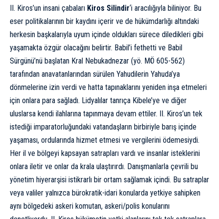
II. Kiros’un insani çabaları
Kiros Silindir
‘i aracılığıyla biliniyor. Bu
eser politikalarının bir kaydını içerir ve de hükümdarlığı altındaki
herkesin başkalarıyla uyum içinde oldukları sürece diledikleri gibi
yaşamakta özgür olacağını belirtir. Babil’i fethetti ve Babil
Sürgünü’nü başlatan Kral Nebukadnezar (yö. MÖ 605-562)
tarafından anavatanlarından sürülen Yahudilerin Yahuda’ya
dönmelerine izin verdi ve hatta tapınaklarını yeniden inşa etmeleri
için onlara para sağladı. Lidyalılar tanrıça Kibele’ye ve diğer
uluslarsa kendi ilahlarına tapınmaya devam ettiler. II. Kiros’un tek
istediği imparatorluğundaki vatandaşların birbiriyle barış içinde
yaşaması, ordularında hizmet etmesi ve vergilerini ödemesiydi.
Her il ve bölgeyi kapsayan satrapları vardı ve insanlar isteklerini
onlara iletir ve onlar da krala ulaştırırdı. Danışmanlarla çevrili bu
yönetim hiyerarşisi istikrarlı bir ortam sağlamak içindi. Bu satraplar
veya valiler yalnızca bürokratik-idari konularda yetkiye sahipken
aynı bölgedeki askeri komutan, askeri/polis konularını