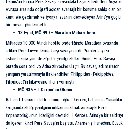
Darius’un Birinci Pers Savaşı sırasındaki başlıca hedefleri, Asya ve
Avrupa arasında coğrafi açıdan avantajlı bir konuma sahip olan bir
kenti ele geçirmek ve İyonya İsyanı’nı destekleyen Atina’ya güçlü
bir mesaj göndermekti.
13 Eylül, MÖ 490 –
Maraton Muharebesi
Miltiades 10.000 Atinalı hoplite önderliğinde Marathon ovasında
istilacı Pers kuvvetlerine karşı savaşa girdi. Persler sayıca
üstündü ama yine de ağır bir yenilgi aldılar. Birinci Pers Savaşı
burada sona erdi ve Atina zirvesine ulaştı. Bu savaş, adı maraton
yarışının yaratılmasıyla ilişkilendirilen Philippides (Feidippides,
Filippides)’in hikayesine ilham vermiştir.
MÖ 486 – I. Darius’un Ölümü
Babası I. Darius öldükten sonra oğlu
I. Xerxes
, babasının Yunanlılar
karşısında aldığı yenilginin intikamını almak amacıyla Pers
İmparatorluğu’nun liderliğini devraldı. I. Xerxes, Atina’ya bir saldırıyı
da içeren İkinci Pers Savaşı’nı başlattı. Ahameniş Hanedanı,
Büyük