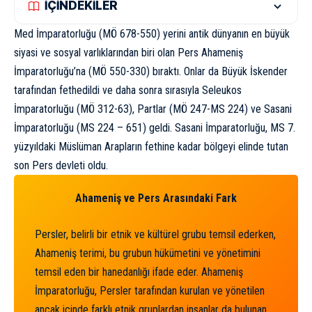
İÇİNDEKİLER
Med İmparatorluğu (MÖ 678-550) yerini antik dünyanın en büyük
siyasi ve sosyal varlıklarından biri olan Pers Ahameniş
İmparatorluğu’na (MÖ 550-330) bıraktı. Onlar da
Büyük İskender
tarafından fethedildi ve daha sonra sırasıyla Seleukos
İmparatorluğu (MÖ 312-63),
Partlar
(MÖ 247-MS 224) ve Sasani
İmparatorluğu (MS 224 – 651) geldi. Sasani İmparatorluğu, MS 7.
yüzyıldaki Müslüman Arapların fethine kadar bölgeyi elinde tutan
son Pers devleti oldu.
Ahameniş ve Pers Arasındaki Fark
Persler, belirli bir etnik ve kültürel grubu temsil ederken,
Ahameniş terimi, bu grubun hükümetini ve yönetimini
temsil eden bir hanedanlığı ifade eder. Ahameniş
İmparatorluğu, Persler tarafından kurulan ve yönetilen
ancak içinde farklı etnik gruplardan insanlar da bulunan