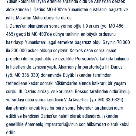
Yunan kolonileri isyan edenler arasında oldu ve Atina’dan destek
aldıklarından I. Darius MÖ 490’da Yunanistan’ın istilasını başlattı ve
istila
Maraton Muharebesi
ile durdu.
I. Darius’un ölümünden sonra yerine oğlu
I. Xerxes
(yö. MÖ 486-
465) geçti ki MÖ 480’de dünya tarihinin en büyük ordusunu
hazırlayıp Yunanistan’ı işgal etmekte başarısız oldu. Sayının 70.000
ila 300.000 asker olduğu söylenir. Xerxes daha sonra inşaat
projeleri ile meşgul oldu ve özellikle Persepolis’e katkıda bulundu
ki halefleri de aynısını yaptı. Ahameniş İmparatorluğu III. Darius
(yö. MÖ 336-330) döneminde Büyük İskender tarafından
fethedilene kadar sonraki hükümdarlar altında istikrarlı bir yaşam
sürdü. III. Darius sırdaşı ve koruması Bessus tarafından öldürülmüş
ve sırdaşı daha sonra kendisini V. Artaserhas (yö. MÖ 330-329)
ilan etmiştir ancak kısa bir süre sonra İskender tarafından idam
edildi ve kendisini Darius’un halefi olarak adlandırdı. İskender
genellikle Ahameniş İmparatorluğu’nun son hükümdarı olarak kabul
edilir.