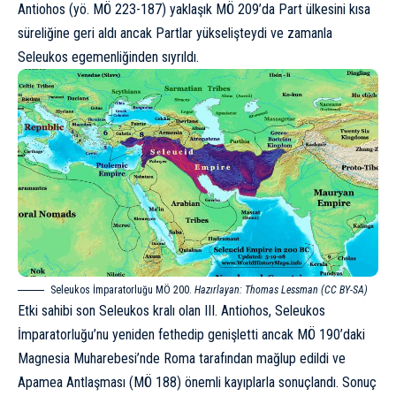
Antiohos (yö. MÖ 223-187) yaklaşık MÖ 209’da Part ülkesini kısa
süreliğine geri aldı ancak Partlar yükselişteydi ve zamanla
Seleukos egemenliğinden sıyrıldı.
Seleukos İmparatorluğu MÖ 200.
Hazırlayan: Thomas Lessman (CC BY-SA)
Etki sahibi son Seleukos kralı olan III. Antiohos, Seleukos
İmparatorluğu’nu yeniden fethedip genişletti ancak MÖ 190’daki
Magnesia Muharebesi’nde Roma tarafından mağlup edildi ve
Apamea Antlaşması (MÖ 188) önemli kayıplarla sonuçlandı. Sonuç