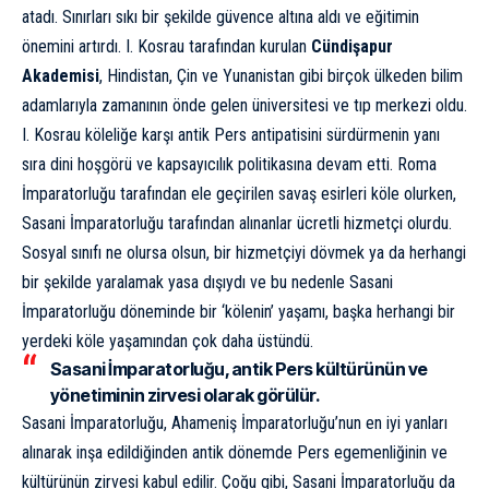
atadı. Sınırları sıkı bir şekilde güvence altına aldı ve eğitimin
önemini artırdı. I. Kosrau tarafından kurulan
Cündişapur
Akademisi
, Hindistan, Çin ve Yunanistan gibi birçok ülkeden bilim
adamlarıyla zamanının önde gelen üniversitesi ve tıp merkezi oldu.
I. Kosrau köleliğe karşı antik Pers antipatisini sürdürmenin yanı
sıra dini hoşgörü ve kapsayıcılık politikasına devam etti. Roma
İmparatorluğu tarafından ele geçirilen savaş esirleri köle olurken,
Sasani İmparatorluğu tarafından alınanlar ücretli hizmetçi olurdu.
Sosyal sınıfı ne olursa olsun, bir hizmetçiyi dövmek ya da herhangi
bir şekilde yaralamak yasa dışıydı ve bu nedenle Sasani
İmparatorluğu döneminde bir ‘kölenin’ yaşamı, başka herhangi bir
yerdeki köle yaşamından çok daha üstündü.
Sasani İmparatorluğu, antik Pers kültürünün ve
yönetiminin zirvesi olarak görülür.
Sasani İmparatorluğu, Ahameniş İmparatorluğu’nun en iyi yanları
alınarak inşa edildiğinden antik dönemde Pers egemenliğinin ve
kültürünün zirvesi kabul edilir. Çoğu gibi, Sasani İmparatorluğu da