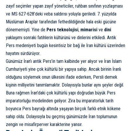
zayıf seçimler yapan zayıf yöneticiler, ruhban sınıfının yozlaşması
ve MS 627-628’deki veba saldırısı yoluyla geriledi. 7. yüzyılda
Müslüman Araplar tarafından fethedildiğinde hala eski gücüne
dönememişti. Yine de
Pers teknolojisi
,
mimarisi
ve
dini
yaklaşımı sonraki fatihlerin kültürünü ve dinlerini etkiledi. Antik
Pers medeniyeti bugün kesintisiz bir bağ ile İran kültürü üzerinden
hayatını sürdürüyor.
Günümüz İran’ı antik Pers’in tam kalbinde yer alıyor ve İran İslam
Cumhuriyeti yine çok kültürlü bir yapıya sahip. Ancak birinin İranlı
olduğunu söylemek onun ülkesini ifade ederken, Persli demek
kişinin milliyetini tanımlamaktır. Dolayısıyla bunlar aynı şeyler değil.
Buna rağmen İran’daki çok kültürlü yapı doğrudan büyük Pers
imparatorluğu modelinden geliyor. Zira bu imparatorluk tarih
boyunca Pers bayrağı altında yaşayan birçok farklı etnik kökene
sahip oldu. Dolayısıyla bu geçmiş günümüzde İran toplumunun
zengin ve misafirperver karakterine yansır.