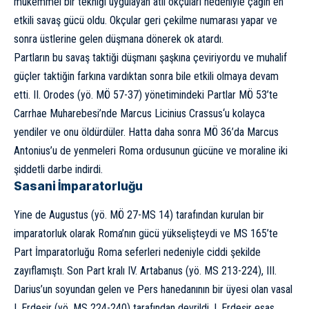
mükemmel bir tekniği uygulayan atlı okçuları nedeniyle çağın en
etkili savaş gücü oldu. Okçular geri çekilme numarası yapar ve
sonra üstlerine gelen düşmana dönerek ok atardı.
Partların bu savaş taktiği düşmanı şaşkına çeviriyordu ve muhalif
güçler taktiğin farkına vardıktan sonra bile etkili olmaya devam
etti. II. Orodes (yö. MÖ 57-37) yönetimindeki Partlar MÖ 53’te
Carrhae Muharebesi’nde
Marcus Licinius Crassus
‘u kolayca
yendiler ve onu öldürdüler. Hatta daha sonra MÖ 36’da Marcus
Antonius’u de yenmeleri Roma ordusunun gücüne ve moraline iki
şiddetli darbe indirdi.
Sasani İmparatorluğu
Yine de Augustus (yö. MÖ 27-MS 14) tarafından kurulan bir
imparatorluk olarak Roma’nın gücü yükselişteydi ve MS 165’te
Part İmparatorluğu Roma seferleri nedeniyle ciddi şekilde
zayıflamıştı. Son Part kralı IV. Artabanus (yö. MS 213-224), III.
Darius’un soyundan gelen ve Pers hanedanının bir üyesi olan vasal
I. Erdeşir (yö. MS 224-240) tarafından devrildi. I. Erdeşir esas