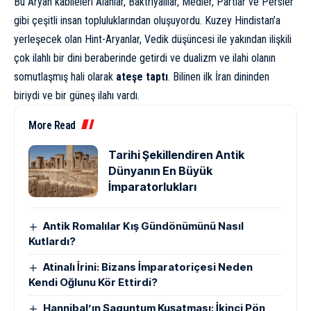
Bu Aryan kabileleri Alanlar, Baktriyalılar, Medler, Partlar ve Persler
gibi çeşitli insan topluluklarından oluşuyordu. Kuzey Hindistan’a
yerleşecek olan Hint-Aryanlar, Vedik düşüncesi ile yakından ilişkili
çok ilahlı bir dini beraberinde getirdi ve dualizm ve ilahi olanın
somutlaşmış hali olarak
ateşe taptı
. Bilinen ilk İran dininden
biriydi ve bir güneş ilahı vardı.
More Read
Tarihi Şekillendiren Antik
Dünyanın En Büyük
İmparatorlukları
Antik Romalılar Kış Gündönümünü Nasıl
Kutlardı?
Atinalı İrini: Bizans İmparatoriçesi Neden
Kendi Oğlunu Kör Ettirdi?
Hannibal’ın Saguntum Kuşatması: İkinci Pön