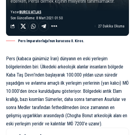
ederken, Persli demek kişinin milliyetini tanımlamaktır.
Yazar
BURCU ATLAS
Son Güncelleme: 8 Mart 2021 01:50
27 Dakika Okuma
Pers İmparatorluğu'nun kurucusu II. Kiros.
Pers (kabaca günümüz İran) dünyanın en eski yerleşim
bölgelerinden biri. Ülkedeki arkeolojik alanlar insanların bölgede
Kaba Taş Devri’nden başlayarak 100.000 yıldan uzun süredir
yaşadığını ve avlanma amaçlı ilk yerleşim yerlerinin (yarı kalıcı) MÖ
10.000’den önce kurulduğunu gösteriyor. Bölgedeki antik Elam
krallığı, bazı kısımları
Sümerler
, daha sonra tamamen
Asurlular
ve
sonra Medler tarafından fethedilmeden önce zamanının en
gelişmiş uygarlıkları arasındaydı (Chogha Bonut arkeolojik alanı en
eski yerleşim yeridir ve kalıntılar MÖ 7200’e uzanır).