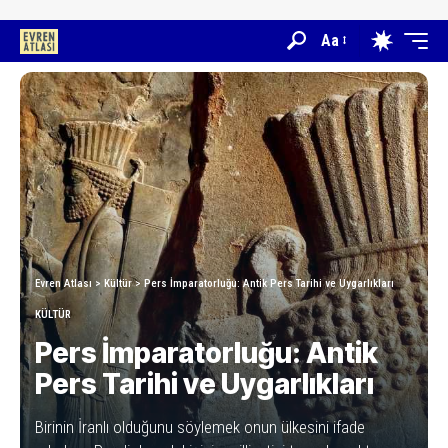
Aa
Evren Atlası
>
Kültür
>
Pers İmparatorluğu: Antik Pers Tarihi ve Uygarlıkları
KÜLTÜR
Pers İmparatorluğu: Antik
Pers Tarihi ve Uygarlıkları
Birinin İranlı olduğunu söylemek onun ülkesini ifade