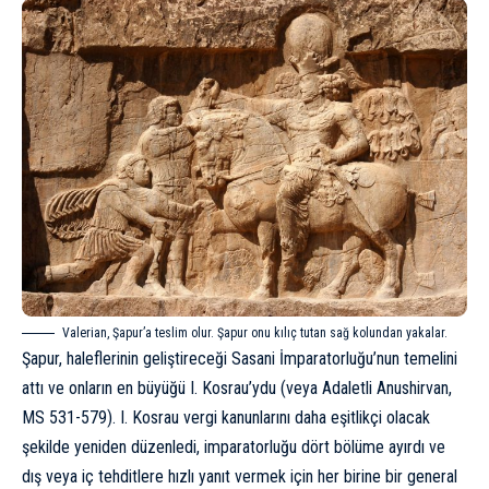
Valerian, Şapur’a teslim olur. Şapur onu kılıç tutan sağ kolundan yakalar.
Şapur, haleflerinin geliştireceği Sasani İmparatorluğu’nun temelini
attı ve onların en büyüğü I. Kosrau’ydu (veya Adaletli Anushirvan,
MS 531-579). I. Kosrau vergi kanunlarını daha eşitlikçi olacak
şekilde yeniden düzenledi, imparatorluğu dört bölüme ayırdı ve
dış veya iç tehditlere hızlı yanıt vermek için her birine bir general