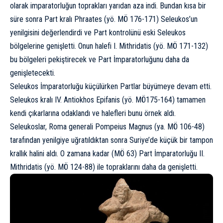
olarak imparatorluğun toprakları yarıdan aza indi. Bundan kısa bir
süre sonra Part kralı Phraates (yö. MÖ 176-171) Seleukos’un
yenilgisini değerlendirdi ve Part kontrolünü eski Seleukos
bölgelerine genişletti. Onun halefi I. Mithridatis (yö. MÖ 171-132)
bu bölgeleri pekiştirecek ve Part İmparatorluğunu daha da
genişletecekti.
Seleukos İmparatorluğu küçülürken Partlar büyümeye devam etti.
Seleukos kralı
IV. Antiokhos Epifanis
(yö. MÖ175-164) tamamen
kendi çıkarlarına odaklandı ve halefleri bunu örnek aldı.
Seleukoslar, Roma generali Pompeius Magnus (ya. MÖ 106-48)
tarafından yenilgiye uğratıldıktan sonra Suriye’de küçük bir tampon
krallık halini aldı. O zamana kadar (MÖ 63) Part İmparatorluğu II.
Mithridatis (yö. MÖ 124-88) ile topraklarını daha da genişletti.