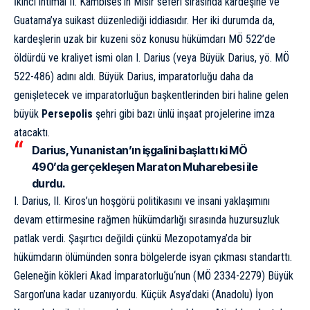
İkinci ihtimal II. Kambises’in Mısır seferi sırasında kardeşine ve
Guatama’ya suikast düzenlediği iddiasıdır. Her iki durumda da,
kardeşlerin uzak bir kuzeni söz konusu hükümdarı MÖ 522’de
öldürdü ve kraliyet ismi olan I. Darius (veya Büyük Darius, yö. MÖ
522-486) adını aldı. Büyük Darius, imparatorluğu daha da
genişletecek ve imparatorluğun başkentlerinden biri haline gelen
büyük
Persepolis
şehri gibi bazı ünlü inşaat projelerine imza
atacaktı.
Darius, Yunanistan’ın işgalini başlattı ki MÖ
490’da gerçekleşen Maraton Muharebesi ile
durdu.
I. Darius, II. Kiros’un hoşgörü politikasını ve insani yaklaşımını
devam ettirmesine rağmen hükümdarlığı sırasında huzursuzluk
patlak verdi. Şaşırtıcı değildi çünkü Mezopotamya’da bir
hükümdarın ölümünden sonra bölgelerde isyan çıkması standarttı.
Geleneğin kökleri
Akad İmparatorluğu
‘nun (MÖ 2334-2279) Büyük
Sargon’una kadar uzanıyordu. Küçük Asya’daki (Anadolu) İyon