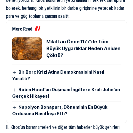
denetliyordu. II. Kiros hükümetin yetki alanlarını tek tek satraplara
bölerek, herhangi bir yetkilinin bir darbe girişimine yetecek kadar
para ve güç toplama şansını azalttı.
More Read
Milattan Önce 1177’de Tüm
Büyük Uygarlıklar Neden Aniden
Çöktü?
Bir Borç Krizi Atina Demokrasisini Nasıl
Yarattı?
Robin Hood’un Düşmanı İngiltere Kralı John’un
Gerçek Hikayesi
Napolyon Bonapart, Döneminin En Büyük
Ordusunu Nasıl İnşa Etti?
II. Kiros’un kararnameleri ve diğer tüm haberler büyük şehirleri