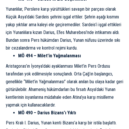
Yunanlılar, Perslere karşı yürüttükleri savaşın bir parçası olarak
Küçük Asya’daki Sardeis şehrini işgal ettiler. Şehrin aşağı kısmını
yakıp yıktılar ama kaleyi ele geçiremediler. Sardeis’i işgal ettikleri
için Yunanlılara kızan Darius, Efes Muharebesi’nde intikamını aldı.
Bundan sonra Pers hükümdarı Darius, Yunan nüfusu üzerinde sıkı
bir cezalandırma ve kontrol rejimi kurdu.
MÖ 494 – Milet’in Yağmalanması
Aristagoras’ın İyonya’daki ayaklanması Milet’in Pers Ordusu
tarafından yok edilmesiyle sonuçlandı. Orta Çağ’ın başlangıcı,
genellikle “Milet’in Yağmalanması” olarak anılan bu olaya kadar geri
götürülebilir. Ahameniş hükümdarları bu fırsatı Asya’daki Yunan
kentlerinin isyanlarına müdahale eden Atina’ya karşı misilleme
yapmak için kullanacaklardır.
MÖ 490 – Darius Bizans’ı Yıktı
Pers Kralı I. Darius, Yunan kenti Bizans’a karşı bir istila başlattı.