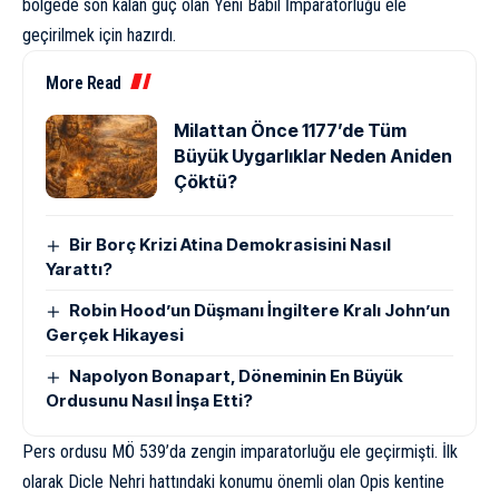
bölgede son kalan güç olan Yeni
Babil İmparatorluğu
ele
geçirilmek için hazırdı.
More Read
Milattan Önce 1177’de Tüm
Büyük Uygarlıklar Neden Aniden
Çöktü?
Bir Borç Krizi Atina Demokrasisini Nasıl
Yarattı?
Robin Hood’un Düşmanı İngiltere Kralı John’un
Gerçek Hikayesi
Napolyon Bonapart, Döneminin En Büyük
Ordusunu Nasıl İnşa Etti?
Pers ordusu MÖ 539’da zengin imparatorluğu ele geçirmişti. İlk
olarak Dicle Nehri hattındaki konumu önemli olan
Opis kentine