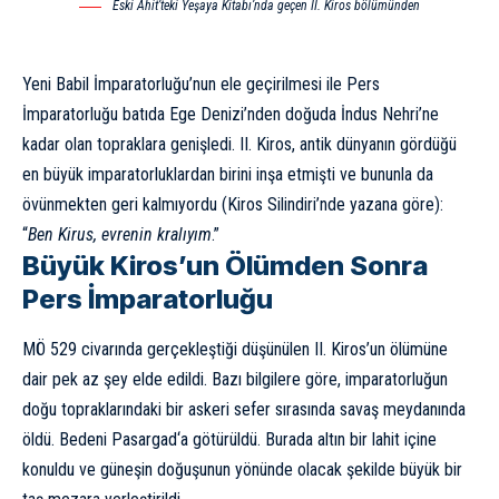
Eski Ahit’teki Yeşaya Kitabı’nda geçen II. Kiros bölümünden
Yeni Babil İmparatorluğu’nun ele geçirilmesi ile Pers
İmparatorluğu batıda Ege Denizi’nden doğuda İndus Nehri’ne
kadar olan topraklara genişledi. II. Kiros, antik dünyanın gördüğü
en büyük imparatorluklardan birini inşa etmişti ve bununla da
övünmekten geri kalmıyordu (Kiros Silindiri’nde yazana göre):
“
Ben Kirus, evrenin kralıyım
.”
Büyük Kiros’un Ölümden Sonra
Pers İmparatorluğu
MÖ 529 civarında gerçekleştiği düşünülen II. Kiros’un ölümüne
dair pek az şey elde edildi. Bazı bilgilere göre, imparatorluğun
doğu topraklarındaki bir askeri sefer sırasında savaş meydanında
öldü. Bedeni
Pasargad
‘a götürüldü. Burada altın bir lahit içine
konuldu ve güneşin doğuşunun yönünde olacak şekilde büyük bir