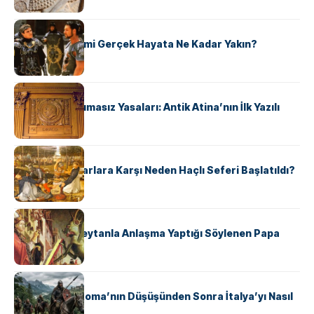
KÜLTÜR
‘Gladiator’ Filmi Gerçek Hayata Ne Kadar Yakın?
KÜLTÜR
Draco’nun Acımasız Yasaları: Antik Atina’nın İlk Yazılı
Hukuk Kodu
KÜLTÜR
Avrupalı ​​Katharlara Karşı Neden Haçlı Seferi Başlatıldı?
KÜLTÜR
II. Silvester: Şeytanla Anlaşma Yaptığı Söylenen Papa
KÜLTÜR
Ostrogotlar Roma’nın Düşüşünden Sonra İtalya’yı Nasıl
Ele Geçirdi?