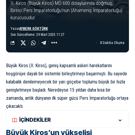
II. Kiros (Büyük Kiros) MÖ 600 dolaylarında doğmuş,
Birinci Pers İmparatorluğu'nun (Ahameniş İmparatorluğu)
kurucusudur.
Yazar
AYBERK GÖKTÜRK
Son Güncelleme: 29 Mart 2025 11:27
8 Dakika Okuma
Büyük Kiros (II. Kiros), geniş kapsamlı askeri harekatlarını
hoşgörüye dayalı bir sistemle birleştirmeyi başarmıştı. Bu sayede
kalabalık denilemeyecek bir yarı göçebe toplumu büyük bir hızla
genişletmeye başladı. Neredeyse 15 yıldan daha kısa bir
zamanda, antik dünyanın ilk süper gücü
Pers İmparatorluğu
ortaya
çıkacaktı.
İÇİNDEKİLER
Büyük Kiros’un yükselişi