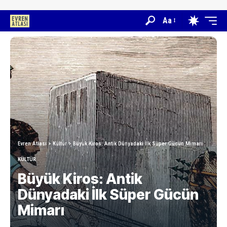
Aa
Evren Atlası
>
Kültür
>
Büyük Kiros: Antik Dünyadaki İlk Süper Gücün Mimarı
KÜLTÜR
Büyük Kiros: Antik
Dünyadaki İlk Süper Gücün
Mimarı