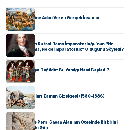
KÜLTÜR
ABD Eyaletlerine Adını Veren Gerçek İnsanlar
KÜLTÜR
Voltaire Neden Kutsal Roma İmparatorluğu’nun “Ne
Kutsal, Ne Roma, Ne de İmparatorluk” Olduğunu Söyledi?
KÜLTÜR
Geyşalar Fahişe Değildir: Bu Yanılgı Nasıl Başladı?
KÜLTÜR
Apache Savaşları Zaman Çizelgesi (1580–1886)
KÜLTÜR
Antik Yunan ve Pers: Savaş Alanının Ötesinde Birbirini
Şekillendiren İki Güç