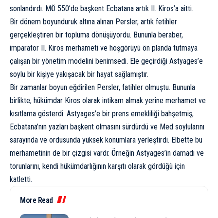
sonlandırdı. MÖ 550’de başkent Ecbatana artık II. Kiros’a aitti.
Bir dönem boyunduruk altına alınan Persler, artık fetihler
gerçekleştiren bir topluma dönüşüyordu. Bununla beraber,
imparator II. Kiros merhameti ve hoşgörüyü ön planda tutmaya
çalışan bir yönetim modelini benimsedi. Ele geçirdiği Astyages’e
soylu bir kişiye yakışacak bir hayat sağlamıştır.
Bir zamanlar boyun eğdirilen Persler, fatihler olmuştu. Bununla
birlikte, hükümdar Kiros olarak intikam almak yerine merhamet ve
kısıtlama gösterdi. Astyages’e bir prens emekliliği bahşetmiş,
Ecbatana’nın yazları başkent olmasını sürdürdü ve Med soylularını
sarayında ve ordusunda yüksek konumlara yerleştirdi. Elbette bu
merhametinin de bir çizgisi vardı: Örneğin Astyages’in damadı ve
torunlarını, kendi hükümdarlığının karşıtı olarak gördüğü için
katletti.
More Read