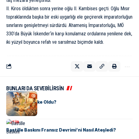
taş mezara yerleştirildi.
II. Kiros öldükten sonra yerine oğlu II. Kambises geçti. Oğlu Mısır
topraklarında başka bir eski uygarlığı ele geçirerek imparatorluğun
sınırlarını genişletmeyi sürdürdü. Ahameniş İmparatorluğu, MÖ
330’da
Büyük İskender
‘in karşı konulamaz ordularına yenilene dek,
iki yüzyıl boyunca refah ve sarsılmaz biçimde kaldı.
BUNLARI DA SEVEBİLİRSİN
KÜLTÜR
Tunus Nasıl Ülke Oldu?
KÜLTÜR
Bastille Baskını Fransız Devrimi’ni Nasıl Ateşledi?