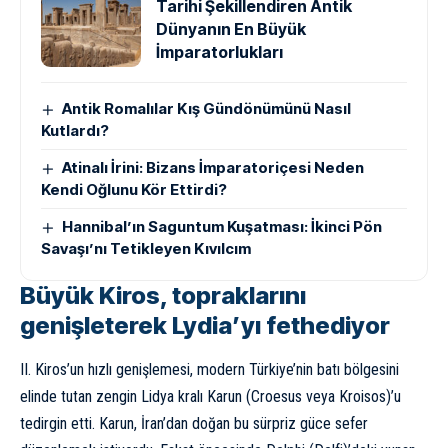
Tarihi Şekillendiren Antik
Dünyanın En Büyük
İmparatorlukları
Antik Romalılar Kış Gündönümünü Nasıl
Kutlardı?
Atinalı İrini: Bizans İmparatoriçesi Neden
Kendi Oğlunu Kör Ettirdi?
Hannibal’ın Saguntum Kuşatması: İkinci Pön
Savaşı’nı Tetikleyen Kıvılcım
Büyük Kiros, topraklarını
genişleterek Lydia’yı fethediyor
II. Kiros’un hızlı genişlemesi, modern Türkiye’nin batı bölgesini
elinde tutan zengin Lidya kralı
Kar
u
n
(Croesus veya Kroisos)’u
tedirgin etti. Karun, İran’dan doğan bu sürpriz güce sefer