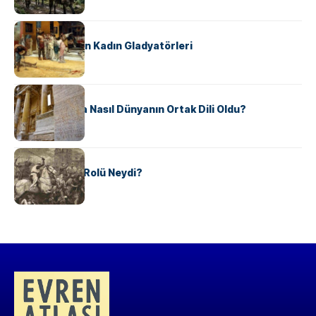
KÜLTÜR
Antik Roma’nın Kadın Gladyatörleri
KÜLTÜR
Antik Yunanca Nasıl Dünyanın Ortak Dili Oldu?
KÜLTÜR
Valdensler’in Rolü Neydi?