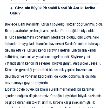
Gize’nin Büyük Piramidi Nasıl Bir Antik Harika
Oldu?
Böylece Delfi Kahini’nin Karun’a söylediği sözler doğrulanmış oldu.
Bir imparatorluk yıkılmıştı ama yıkılan Pers değildi Lidya oldu.
II. Kiros merhametli yönetimini Medlerde olduğu gibi Lidya halkı
üstünde de uyguladı. Karun’un hazinesini Sardis’in içinde tutmaya
devam etti ve Karun’u kendi sarayına getirdi. Lidyalıların kendi
kültürünü, inancını ve yasalarını engellemedi. Böylece yeni
vatandaşların kendisini sevmesi kolaylaşmıştı. Anlaşıldığı üzere II.
Kiros ele geçirdiği yerlerdeki bürokratik yapıları bozmadan
devralıyor ve yönetim kadrolarını da küçük dokunuşlar dışında
bozmamaya gayret ediyordu.
Elbette böyle büyük bir kralın sürekli merhametli bir karakter
içinde olduğunu düşünemeyiz. Örneğin Lidya’daki büyük hazinenin
başında duran aristokrat sınıfı II. Kiros’a karşı ayaklanmıştı. İlk