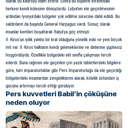
olarak bu kadroyu idam ettirdi. Sonra bu kişilerin etrafındaki
herkesi kendi kölesine dönüştürdü. Lidya’nın ele geçirilmesinin
ardından İyonya’daki bölgeler yok edilme sürecine dahil edildi. Bu
saldırıların da başında General Harpagus vardı. Sonuç olarak
insanlar kentleri boşaltarak İtalya’ya göç etmişti.
II. Kiros’un iyilik yanlısı bir kral olduğuna yönelik eski ve yeni birçok
mit var. II. Kiros halkların kendi geleneklerine ve dinlerine şüphesiz
hoşgörülüydü. Özellikle bölgedeki elit sınıfla çalışmayı tercih
ederdi. Buna rağmen ele geçirilen çivi yazılı tabletlerdeki bilgilere
göre, tüm imparatorluklar gibi Pers İmparatorluğu da ele geçirdiği
bölgelerdeki insanlardan zenginliklerini alarak, kölelik üstünden iş
gücünü artırmayı tercih ettiği görülüyor.
Pers kuvvetleri Babil’in çöküşüne
neden oluyor