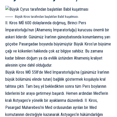
Büyük Kiros tarafından başlatılan Babil kuşatması.
II. Kiros MÖ 600 dolaylarında doğmuş, Birinci Pers
İmparatorluğu’nun (Ahameniş İmparatorluğu) kurucusu önemli bir
askeri liderdir. Günümüz İran’ının güneybatısında konumlanmış yarı
göçebe Pasargadae boyunda büyümüştür Büyük Kiros’un
büyüme
çağı ve kökenleri
hakkında çok az bilgiye sahibiz. Bu zamana
kadar bilinen doğum ya da evlilik üstünden Ahameniş kraliyet
ailesinin içine dahil olduğudur.
Büyük Kiros MÖ 558’de Med İmparatorluğu’na (günümüz İran’ının
büyük bölümünü elinde tutan) bağlılık göstermek koşuluyla kral
tahtına çıktı. Tam beş yıl bekledikten sonra tüm Pers boylarının
liderlerini bir araya getirmeyi başardı. Hemen ardından Med’lerin
kralı Astyages’e yönelik bir ayaklanma düzenledi. II. Kiros,
Pasargad Muharebesi’ni Med ordusundan ayrılan bir Med
komutanının desteğiyle kazanarak Astyages’in hükümdarlığını