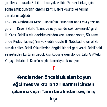
girdiler
ve burada Babil ordusu yok edildi. Persler birkaç gün
sonra antik dünyanın önemli kenti Babil’i kuşattı ve teslim
olmalarını sağladı.
1879’da keşfedilen
Kiros Silindiri
‘nin üstündeki Babil çivi yazısına
göre; II. Kiros Babil’e “barış ve neşe içinde çok sevinerek” girdi.
II. Kiros, Babil’in ele geçirilmesinden kısa zaman sonra, 50 sene
önce Kudüs Tapınağı’nın yok edilmesiyle II. Nebukadnezar eliyle
tutsak edilen Babil Yahudilerine özgürlüklerini geri verdi. Babil’deki
esaretinden kurtulan birçok kişi Kudüs’e geri döndü. Eski Ahit’teki
Yeşaya Kitabı, II. Kiros’u şöyle tanımlayarak övüyor:
Kendisinden önceki ulusları boyun
eğdirmek ve kralları zırhlarının içinden
çıkarmak için Tanrı tarafından seçilmiş
kişi