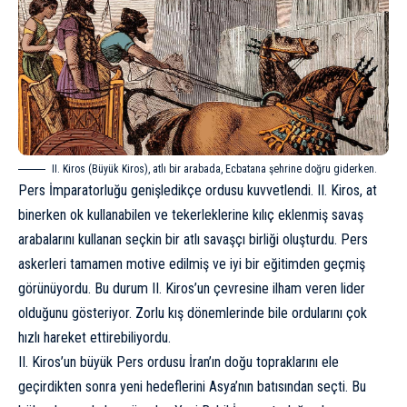
II. Kiros (Büyük Kiros), atlı bir arabada, Ecbatana şehrine doğru giderken.
Pers İmparatorluğu genişledikçe ordusu kuvvetlendi. II. Kiros, at
binerken ok kullanabilen ve tekerleklerine kılıç eklenmiş savaş
arabalarını kullanan seçkin bir atlı savaşçı birliği oluşturdu. Pers
askerleri tamamen motive edilmiş ve iyi bir eğitimden geçmiş
görünüyordu. Bu durum II. Kiros’un çevresine ilham veren lider
olduğunu gösteriyor. Zorlu kış dönemlerinde bile ordularını çok
hızlı hareket ettirebiliyordu.
II. Kiros’un büyük Pers ordusu İran’ın doğu topraklarını ele
geçirdikten sonra yeni hedeflerini Asya’nın batısından seçti. Bu