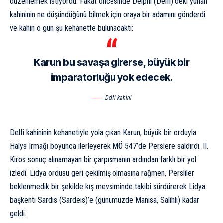
düzenlemek istiyordu. Fakat öncesinde Delphi (Delfi)’deki yunan
kahininin ne düşündüğünü bilmek için oraya bir adamını gönderdi
ve kahin o gün şu kehanette bulunacaktı:
Karun bu savaşa girerse, büyük bir
imparatorluğu yok edecek.
Delfi kahini
Delfi kahininin kehanetiyle yola çıkan Karun, büyük bir orduyla
Halys Irmağı boyunca ilerleyerek MÖ 547’de Perslere saldırdı. II.
Kiros sonuç alınamayan bir çarpışmanın ardından farklı bir yol
izledi. Lidya ordusu geri çekilmiş olmasına rağmen, Persliler
beklenmedik bir şekilde kış mevsiminde takibi sürdürerek Lidya
başkenti Sardis (Sardeis)’e (günümüzde Manisa, Salihli) kadar
geldi.