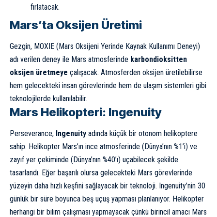
fırlatacak.
Mars’ta Oksijen Üretimi
Gezgin, MOXIE (Mars Oksijeni Yerinde Kaynak Kullanımı Deneyi)
adı verilen deney ile Mars atmosferinde
karbondioksitten
oksijen üretmeye
çalışacak. Atmosferden
oksijen
üretilebilirse
hem gelecekteki insan görevlerinde hem de ulaşım sistemleri gibi
teknolojilerde kullanılabilir.
Mars Helikopteri: Ingenuity
Perseverance,
Ingenuity
adında küçük bir otonom helikoptere
sahip. Helikopter Mars’ın ince atmosferinde (Dünya’nın %1’i) ve
zayıf yer çekiminde (Dünya’nın %40’ı) uçabilecek şekilde
tasarlandı. Eğer başarılı olursa gelecekteki Mars görevlerinde
yüzeyin daha hızlı keşfini sağlayacak bir teknoloji. Ingenuity’nin 30
günlük bir süre boyunca beş uçuş yapması planlanıyor. Helikopter
herhangi bir bilim çalışması yapmayacak çünkü birincil amacı Mars