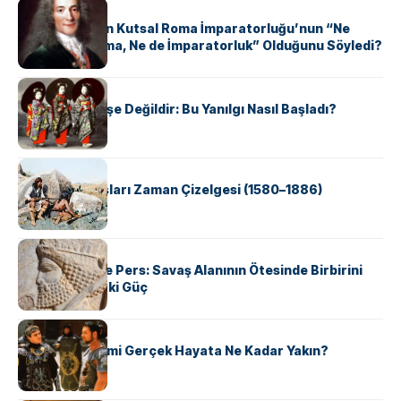
KÜLTÜR
Voltaire Neden Kutsal Roma İmparatorluğu’nun “Ne
Kutsal, Ne Roma, Ne de İmparatorluk” Olduğunu Söyledi?
KÜLTÜR
Geyşalar Fahişe Değildir: Bu Yanılgı Nasıl Başladı?
KÜLTÜR
Apache Savaşları Zaman Çizelgesi (1580–1886)
KÜLTÜR
Antik Yunan ve Pers: Savaş Alanının Ötesinde Birbirini
Şekillendiren İki Güç
KÜLTÜR
‘Gladiator’ Filmi Gerçek Hayata Ne Kadar Yakın?