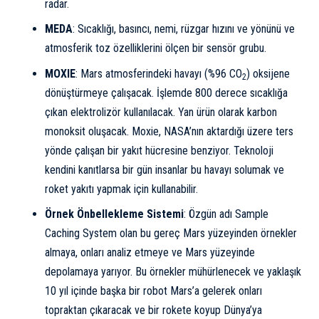
radar.
MEDA
: Sıcaklığı, basıncı, nemi, rüzgar hızını ve yönünü ve
atmosferik toz özelliklerini ölçen bir sensör grubu.
MOXIE
: Mars atmosferindeki havayı (%96 CO
) oksijene
2
dönüştürmeye çalışacak. İşlemde 800 derece sıcaklığa
çıkan elektrolizör kullanılacak. Yan ürün olarak karbon
monoksit oluşacak. Moxie, NASA’nın aktardığı üzere ters
yönde çalışan bir yakıt hücresine benziyor. Teknoloji
kendini kanıtlarsa bir gün insanlar bu havayı solumak ve
roket yakıtı yapmak için kullanabilir.
Örnek Önbellekleme Sistemi
: Özgün adı Sample
Caching System olan bu gereç Mars yüzeyinden örnekler
almaya, onları analiz etmeye ve Mars yüzeyinde
depolamaya yarıyor. Bu örnekler mühürlenecek ve yaklaşık
10 yıl içinde başka bir robot Mars’a gelerek onları
topraktan çıkaracak ve bir rokete koyup Dünya’ya