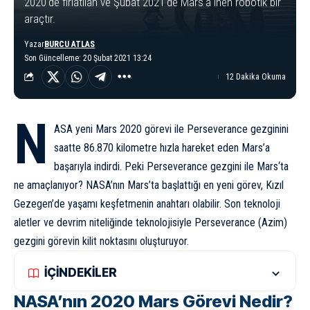
2020'de fırlatılan ve Şubat 2021'de Mars'a inen robotik bir
araçtır.
Yazar
BURCU ATLAS
Son Güncelleme: 20 Şubat 2021 13:24
12 Dakika Okuma
N
ASA yeni Mars 2020 görevi ile Perseverance gezginini
saatte 86.870 kilometre hızla hareket eden Mars’a
başarıyla indirdi. Peki Perseverance gezgini ile
Mars
‘ta
ne amaçlanıyor? NASA’nın Mars’ta başlattığı en yeni görev, Kızıl
Gezegen’de yaşamı keşfetmenin anahtarı olabilir. Son teknoloji
aletler ve devrim niteliğinde teknolojisiyle Perseverance (Azim)
gezgini görevin kilit noktasını oluşturuyor.
İÇİNDEKİLER
NASA’nın 2020 Mars Görevi Nedir?