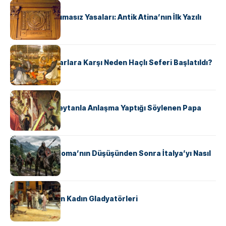
KÜLTÜR
Draco’nun Acımasız Yasaları: Antik Atina’nın İlk Yazılı
Hukuk Kodu
KÜLTÜR
Avrupalı ​​Katharlara Karşı Neden Haçlı Seferi Başlatıldı?
KÜLTÜR
II. Silvester: Şeytanla Anlaşma Yaptığı Söylenen Papa
KÜLTÜR
Ostrogotlar Roma’nın Düşüşünden Sonra İtalya’yı Nasıl
Ele Geçirdi?
KÜLTÜR
Antik Roma’nın Kadın Gladyatörleri