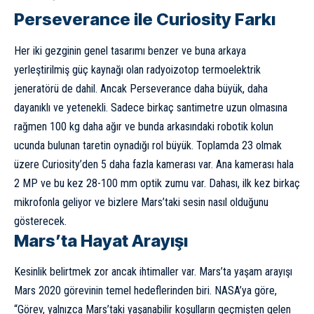
Perseverance ile Curiosity Farkı
Her iki gezginin genel tasarımı benzer ve buna arkaya
yerleştirilmiş güç kaynağı olan radyoizotop termoelektrik
jeneratörü de dahil. Ancak Perseverance daha büyük, daha
dayanıklı ve yetenekli. Sadece birkaç santimetre uzun olmasına
rağmen 100 kg daha ağır ve bunda arkasındaki robotik kolun
ucunda bulunan taretin oynadığı rol büyük. Toplamda 23 olmak
üzere Curiosity’den 5 daha fazla kamerası var. Ana kamerası hala
2 MP ve bu kez 28-100 mm optik zumu var. Dahası, ilk kez birkaç
mikrofonla geliyor ve bizlere Mars’taki sesin nasıl olduğunu
gösterecek.
Mars’ta Hayat Arayışı
Kesinlik belirtmek zor ancak ihtimaller var. Mars’ta yaşam arayışı
Mars 2020 görevinin temel hedeflerinden biri. NASA’ya göre,
“Görev, yalnızca Mars’taki yaşanabilir koşulların geçmişten gelen