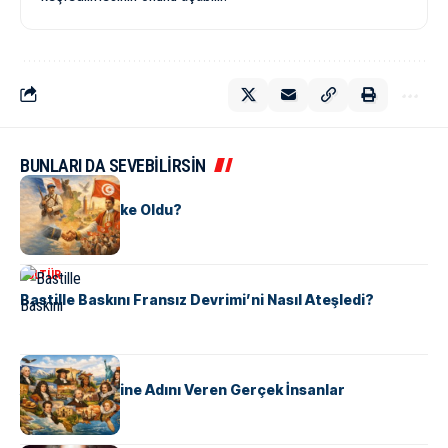
BUNLARI DA SEVEBİLİRSİN
KÜLTÜR
Tunus Nasıl Ülke Oldu?
KÜLTÜR
Bastille Baskını Fransız Devrimi’ni Nasıl Ateşledi?
KÜLTÜR
ABD Eyaletlerine Adını Veren Gerçek İnsanlar