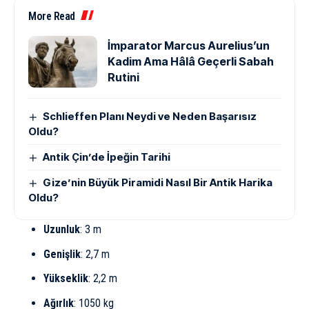
More Read
İmparator Marcus Aurelius’un
Kadim Ama Hâlâ Geçerli Sabah
Rutini
Schlieffen Planı Neydi ve Neden Başarısız
Oldu?
Antik Çin’de İpeğin Tarihi
Gize’nin Büyük Piramidi Nasıl Bir Antik Harika
Oldu?
Uzunluk
: 3 m
Genişlik
: 2,7 m
Yükseklik
: 2,2 m
Ağırlık
: 1050 kg