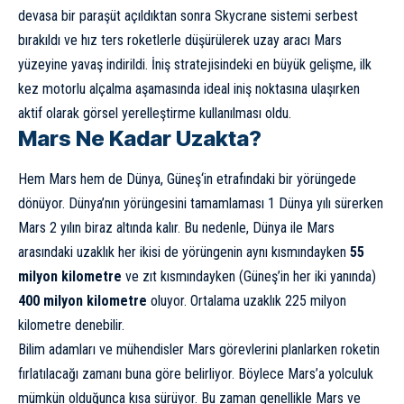
devasa bir paraşüt açıldıktan sonra Skycrane sistemi serbest
bırakıldı ve hız ters roketlerle düşürülerek uzay aracı Mars
yüzeyine yavaş indirildi. İniş stratejisindeki en büyük gelişme, ilk
kez motorlu alçalma aşamasında ideal iniş noktasına ulaşırken
aktif olarak görsel yerelleştirme kullanılması oldu.
Mars Ne Kadar Uzakta?
Hem Mars hem de Dünya,
Güneş
‘in etrafındaki bir yörüngede
dönüyor. Dünya’nın yörüngesini tamamlaması 1 Dünya yılı sürerken
Mars 2 yılın biraz altında kalır. Bu nedenle, Dünya ile Mars
arasındaki uzaklık her ikisi de yörüngenin aynı kısmındayken
55
milyon kilometre
ve zıt kısmındayken (Güneş’in her iki yanında)
400 milyon kilometre
oluyor. Ortalama uzaklık 225 milyon
kilometre denebilir.
Bilim adamları ve mühendisler Mars görevlerini planlarken roketin
fırlatılacağı zamanı buna göre belirliyor. Böylece Mars’a yolculuk
mümkün olduğunca kısa sürüyor. Bu zaman genellikle Mars ve