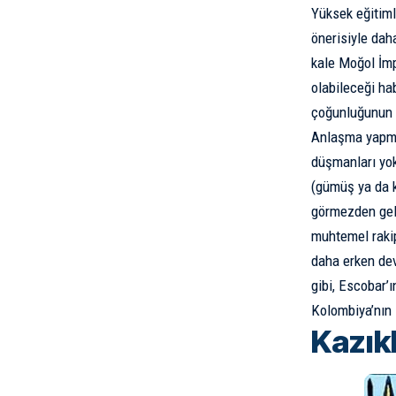
Yüksek eğitiml
önerisiyle dah
kale Moğol İmp
olabileceği ha
çoğunluğunun 
Anlaşma yapma 
düşmanları yok
(gümüş ya da ku
görmezden gelm
muhtemel rakip
daha erken dev
gibi, Escobar’
Kolombiya’nın 
Kazık