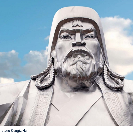
aratoru
Cengiz Han
.