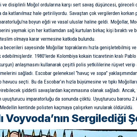
i ve disiplinli Moğol ordularına karşı sert savaş düşüncesi, göreceli 
a da katlanılmaz hale getiriliyordu. Savaştan çok vergilerden korkan
aratorluğu’na boyun eğdi ve vasal uluslar haline geldi. Moğollar, Mo
berini yaymak için her katliamdan sağ kurtulan birkaç kişi bıraktı ve 
teslim olmaya karar vermesine katkıda bulundu.
becerileri sayesinde Moğollar topraklarını hızla genişletebilmiş ve 
 edebilmişlerdir. 1980’lerde Kolombiya kokain ticaretinin kralı Pabl
rşun) anlaşmasını kullanarak çeşitli polis yetkililerine rüşvet verip 
elerini sağladı. Escobar geleneksel “havuç ve sopa” yaklaşımından 
 havucu seçti. Bu da Escobar’ın hızla büyümesine ve tıpkı Moğolların
irebilecek şiddetli savaşlardan kaçınmasına olanak sağladı. Ancak, 
ın uyuşturucu imparatorluğu da sonunda çöktü. Uyuşturucu baronu 2 A
Medellin kentinde polisten kaçmaya çalışırken vurularak öldürüldü.
lı Voyvoda’nın Sergilediği 