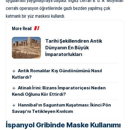
uygulaması yaygınlaşmaya başladı. İngiliz cerrah B. G. A. Moynihan
cerrahi operasyon öğretilerinde gazlı bezden yapılmış çok
katmanlı bir yüz maskesi kullandı.
More Read
Tarihi Şekillendiren Antik
Dünyanın En Büyük
İmparatorlukları
Antik Romalılar Kış Gündönümünü Nasıl
Kutlardı?
Atinalı İrini: Bizans İmparatoriçesi Neden
Kendi Oğlunu Kör Ettirdi?
Hannibal’ın Saguntum Kuşatması: İkinci Pön
Savaşı’nı Tetikleyen Kıvılcım
İspanyol Gribinde Maske Kullanımı