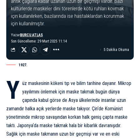
antik çağlara kadar uzanan uzun bir geçmişi vardır. Bazı
kültürlerde maskeler dini törenlerde kötü ruhları kovmak
için kullanılırken, bazılarında ise hastalıklardan korunmak
için kullanılmıştır.
Yazar
BURCU ATLAS
Son Güncelleme: 29 Mart 2025 11:14
5 Dakika Okuma
1927.
Y
üz maskesinin kökeni tıp ve bilim tarihine dayanır. Mikrop
yayılımını önlemek için maske takmak bugün dünya
çapında kabul görse de Asya ülkelerinde insanlar uzun
zamandır halka açık yerlerde maske takıyor.
Çin
‘de Komünist
yönetiminde mikrop savaşından korkan halk geniş çapta maske
taktı.
Japonya
‘da maske takmak hala bir kibarlık davranışıdır.
Sağlık için maske takmanın uzun bir geçmişi var ve en eski