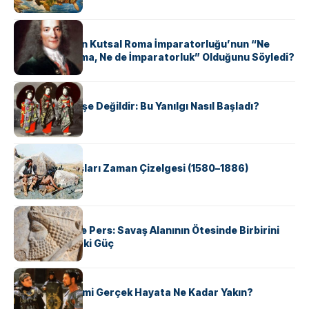
KÜLTÜR
Voltaire Neden Kutsal Roma İmparatorluğu’nun “Ne
Kutsal, Ne Roma, Ne de İmparatorluk” Olduğunu Söyledi?
KÜLTÜR
Geyşalar Fahişe Değildir: Bu Yanılgı Nasıl Başladı?
KÜLTÜR
Apache Savaşları Zaman Çizelgesi (1580–1886)
KÜLTÜR
Antik Yunan ve Pers: Savaş Alanının Ötesinde Birbirini
Şekillendiren İki Güç
KÜLTÜR
‘Gladiator’ Filmi Gerçek Hayata Ne Kadar Yakın?