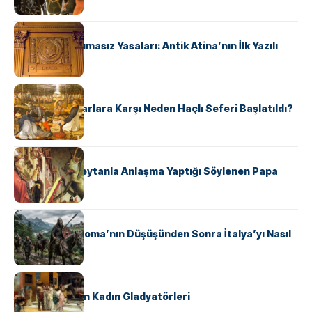
KÜLTÜR
Draco’nun Acımasız Yasaları: Antik Atina’nın İlk Yazılı
Hukuk Kodu
KÜLTÜR
Avrupalı ​​Katharlara Karşı Neden Haçlı Seferi Başlatıldı?
KÜLTÜR
II. Silvester: Şeytanla Anlaşma Yaptığı Söylenen Papa
KÜLTÜR
Ostrogotlar Roma’nın Düşüşünden Sonra İtalya’yı Nasıl
Ele Geçirdi?
KÜLTÜR
Antik Roma’nın Kadın Gladyatörleri