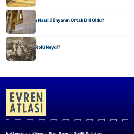
KÜLTÜR
Antik Yunanca Nasıl Dünyanın Ortak Dili Oldu?
KÜLTÜR
Valdensler’in Rolü Neydi?
Hakkımızda
Künye
Bize Ulaşın
Gizlilik Politikası