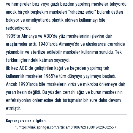
ve hemşireler bez veya gazlı bezden yapılmış maskeler takıyordu
ancak birçok başhekim maskeleri “rahatsız edici” bularak üstten
bakıyor ve ameliyatlarda plastik eldiven kullanmayı bile
reddediyordu.
1935’te Almanya ve ABD’de yüz maskelerinin işlevine dair
araştırmalar arttı. 1940’larda Almanya’da ve uluslararası cerrahide
yıkanabilir ve sterilize edilebilir maskeler kullanıma sunuldu. Tek
farkları içlerindeki katman sayısıydı.
İlk kez ABD’de geliştirilen kağıt ve keçeden yapılmış tek
kullanımlık maskeler 1965’te tüm dünyaya yayılmaya başladı.
Ancak 1990’larda bile maskelerin virüs ve mikrobu önlemeye dair
yararı kesin değildi. Bu yüzden cerrahi ağız ve burun maskesinin
enfeksiyonları önlemesine dair tartışmalar bir süre daha devam
etmiştir.
Kaynakça ve ek bilgiler:
https://link.springer.com/article/10.1007%2Fs00048-020-00255-7