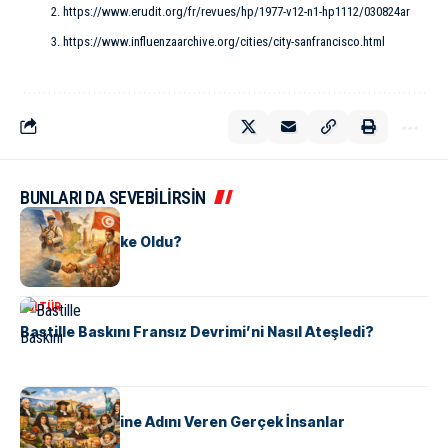
https://www.erudit.org/fr/revues/hp/1977-v12-n1-hp1112/030824ar
https://www.influenzaarchive.org/cities/city-sanfrancisco.html
BUNLARI DA SEVEBİLİRSİN
KÜLTÜR
Tunus Nasıl Ülke Oldu?
KÜLTÜR
Bastille Baskını Fransız Devrimi’ni Nasıl Ateşledi?
KÜLTÜR
ABD Eyaletlerine Adını Veren Gerçek İnsanlar