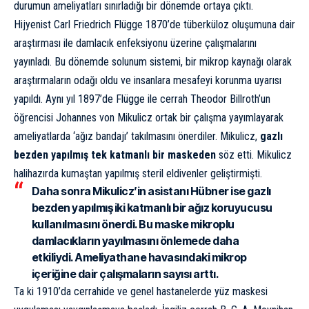
durumun ameliyatları sınırladığı bir dönemde ortaya çıktı.
Hijyenist Carl Friedrich Flügge 1870’de tüberküloz oluşumuna dair
araştırması ile damlacık enfeksiyonu üzerine çalışmalarını
yayınladı. Bu dönemde solunum sistemi, bir mikrop kaynağı olarak
araştırmaların odağı oldu ve insanlara mesafeyi korunma uyarısı
yapıldı. Aynı yıl 1897’de Flügge ile cerrah Theodor Billroth’un
öğrencisi Johannes von Mikulicz ortak bir çalışma yayımlayarak
ameliyatlarda ‘ağız bandajı’ takılmasını önerdiler. Mikulicz,
gazlı
bezden yapılmış tek katmanlı bir maskeden
söz etti. Mikulicz
halihazırda kumaştan yapılmış steril eldivenler geliştirmişti.
Daha sonra Mikulicz’in asistanı Hübner ise gazlı
bezden yapılmış iki katmanlı bir ağız koruyucusu
kullanılmasını önerdi. Bu maske mikroplu
damlacıkların yayılmasını önlemede daha
etkiliydi. Ameliyathane havasındaki mikrop
içeriğine dair çalışmaların sayısı arttı.
Ta ki 1910’da cerrahide ve genel hastanelerde yüz maskesi