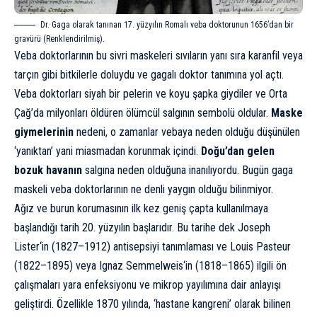
Dr. Gaga olarak tanınan 17. yüzyılın Romalı veba doktorunun 1656’dan bir
gravürü (Renklendirilmiş).
Veba doktorlarının bu sivri maskeleri sıvıların yanı sıra karanfil veya
tarçın gibi bitkilerle doluydu ve
gagalı doktor
tanımına yol açtı.
Veba doktorları siyah bir pelerin ve koyu şapka giydiler ve Orta
Çağ’da milyonları öldüren ölümcül salgının sembolü oldular.
Maske
giymelerinin
nedeni, o zamanlar vebaya neden olduğu düşünülen
‘yanıktan’ yani miasmadan korunmak içindi.
Doğu’dan gelen
bozuk havanın
salgına neden olduğuna inanılıyordu. Bugün gaga
maskeli veba doktorlarının ne denli yaygın olduğu bilinmiyor.
Ağız ve burun korumasının ilk kez geniş çapta kullanılmaya
başlandığı tarih 20. yüzyılın başlarıdır. Bu tarihe dek
Joseph
Lister
‘in (1827–1912) antisepsiyi tanımlaması ve
Louis Pasteur
(1822–1895) veya
Ignaz Semmelweis
‘in (1818–1865) ilgili ön
çalışmaları yara enfeksiyonu ve mikrop yayılımına dair anlayışı
geliştirdi. Özellikle 1870 yılında, ‘hastane kangreni’ olarak bilinen