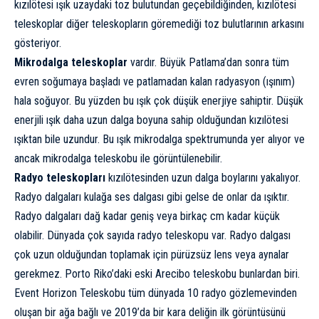
kızılötesi ışık uzaydaki toz bulutundan geçebildiğinden, kızılötesi
teleskoplar diğer teleskopların göremediği toz bulutlarının arkasını
gösteriyor.
Mikrodalga teleskoplar
vardır. Büyük Patlama’dan sonra tüm
evren soğumaya başladı ve patlamadan kalan radyasyon (ışınım)
hala soğuyor. Bu yüzden bu ışık çok düşük enerjiye sahiptir. Düşük
enerjili ışık daha uzun dalga boyuna sahip olduğundan kızılötesi
ışıktan bile uzundur. Bu ışık mikrodalga spektrumunda yer alıyor ve
ancak mikrodalga teleskobu ile görüntülenebilir.
Radyo teleskopları
kızılötesinden uzun dalga boylarını yakalıyor.
Radyo dalgaları kulağa ses dalgası gibi gelse de onlar da ışıktır.
Radyo dalgaları dağ kadar geniş veya birkaç cm kadar küçük
olabilir. Dünyada çok sayıda radyo teleskopu var.
Radyo dalgası
çok uzun olduğundan toplamak için pürüzsüz lens veya aynalar
gerekmez. Porto Riko’daki eski Arecibo teleskobu bunlardan biri.
Event Horizon Teleskobu tüm dünyada 10 radyo gözlemevinden
oluşan bir ağa bağlı ve 2019’da bir kara deliğin ilk görüntüsünü