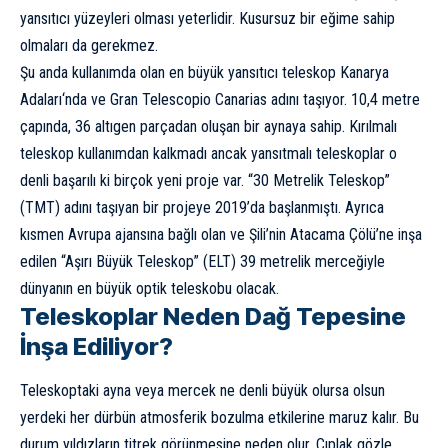
yansıtıcı yüzeyleri olması yeterlidir. Kusursuz bir eğime sahip
olmaları da gerekmez.
Şu anda kullanımda olan en büyük yansıtıcı teleskop
Kanarya
Adaları
‘nda ve Gran Telescopio Canarias adını taşıyor. 10,4 metre
çapında, 36 altıgen parçadan oluşan bir aynaya sahip. Kırılmalı
teleskop kullanımdan kalkmadı ancak yansıtmalı teleskoplar o
denli başarılı ki birçok yeni proje var. “30 Metrelik Teleskop”
(TMT) adını taşıyan bir projeye 2019’da başlanmıştı. Ayrıca
kısmen Avrupa ajansına bağlı olan ve Şili’nin Atacama Çölü’ne inşa
edilen “Aşırı Büyük Teleskop” (ELT) 39 metrelik merceğiyle
dünyanın en büyük optik teleskobu olacak.
Teleskoplar Neden Dağ Tepesine
İnşa Ediliyor?
Teleskoptaki ayna veya mercek ne denli büyük olursa olsun
yerdeki her dürbün atmosferik bozulma etkilerine maruz kalır. Bu
durum yıldızların titrek görünmesine neden olur. Çıplak gözle