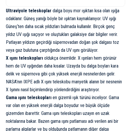
Ultraviyole teleskoplar
dalga boyu mor ışıktan kısa olan ışığa
odaklanır. Güneş yanığı böyle bir ışıktan kaynaklanıyor. UV ışığı
Güneş
‘ten daha sıcak yıldızları bulmada kullanılır. Birçok genç
yıldız UV ışığı saçıyor ve oluştukları galaksiye dair bilgiler verir.
Patlayan yıldızın geçirdiği süpernovadan doğan şok dalgası toz
veya gaz bulutuna çarptığında da UV ışını görülüyor.
X ışını teleskopları
oldukça önemlidir. X ışınları hem görünür
hem de UV ışığından daha kısalar. Uzayda bu dalga boyları kara
delik ve süpernova gibi çok yüksek enerjili nesnelerden gelir.
NASA’nın IXPE adlı X ışını teleskobu manyetik alanın bir nesnenin
X Işını
nı nasıl biçimlendirip yönlendirdiğini araştırıyor.
Gama ışını teleskopları
en gizemli ışık türünü inceliyor. Gama
var olan en yüksek enerjili dalga boyudur ve büyük ölçüde
gizemden ibarettir.
Gama ışını
teleskopları uzayın en uzak
noktalarına bakar. Bazen gama ışını patlaması adı verilen ani bir
parlama algılarlar ve bu olduğunda patlamanın diğer dalga