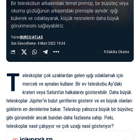
Bir teleskobun arkasındaki temel prensip, bir büyüteç veya
okuma gözlüğünün arkasındaki prensiple aynıdır: ışığı
bükerek ve odaklayarak, küçük nesnelerin daha büyük
görünmesini sağlayabiliriz.
Yazar
BURCU ATLAS
Son Güncelleme: 4 Mart 2022 19:34
9 Dakika Okuma
T
eleskop
lar çok uzaklardan gelen ışığı odaklamak için
mercek ve aynaları kullanır. Bir ev teleskobu
Ay
‘daki
krateri veya
Satürn’ün halkaları
nı gösterebilir. Daha büyük
teleskoplar
Jüpiter
‘in bulut şeritlerini gösterir ve en büyük olanları
göklerin en derinlerine bakar. Teleskop yalnızca büyük bir büyüteç
gibi görünebilir ancak bundan daha fazlasına sahip. Peki,
teleskoplar nasıl çalışıyor ve çok uzağı nasıl gösteriyor?