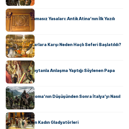
KÜLTÜR
Draco’nun Acımasız Yasaları: Antik Atina’nın İlk Yazılı
Hukuk Kodu
KÜLTÜR
Avrupalı ​​Katharlara Karşı Neden Haçlı Seferi Başlatıldı?
KÜLTÜR
II. Silvester: Şeytanla Anlaşma Yaptığı Söylenen Papa
KÜLTÜR
Ostrogotlar Roma’nın Düşüşünden Sonra İtalya’yı Nasıl
Ele Geçirdi?
KÜLTÜR
Antik Roma’nın Kadın Gladyatörleri