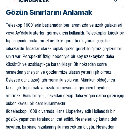
İÇİNDEKİLER
Gözün Sınırlarını Anlamak
Teleskop 1600’lerin başlarından beri aramızda ve uzak galaksileri
veya Ay’daki kraterleri görmek için kullanıldı. Teleskoplar küçük bir
tüpün içinde mükemmel netlikte görüntü oluşturan şaşırtıcı
cihazlardır. İnsanlar olarak çıplak gözle görebildiğimiz şeylerin bir
sınırı var. Perspektif fiziği nedeniyle bir şey uzaktayken daha
küçüktür ve uzaklaştıkça karanlıklaşır. Bir noktadan sonra
nesneden yansıyan ve gözlerimize ulaşan yeterli ışık olmaz.
Öyleyse daha uzağı görmenin iki yolu var: Mümkün olduğunca
fazla ışık toplamak ve uzaktaki nesnenin görünen boyutunu
artırmak. Bunu bir yolu, havadan geçip daha yoğun cama giren ışığı
büken kavisli bir cam kullanmaktır.
İlk teleskop 1608 civarında Hans Lipperhey adlı Hollandalı bir
gözlük yapımcısı tarafından icat edildi. Nesneleri üç katına dek
büyüten, birbirine hizalanmış iki mercekten oluştu. Nesneden