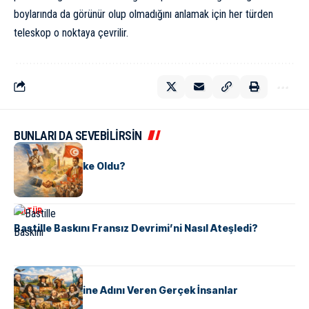
boylarında da görünür olup olmadığını anlamak için her türden
teleskop o noktaya çevrilir.
BUNLARI DA SEVEBİLİRSİN
KÜLTÜR
Tunus Nasıl Ülke Oldu?
KÜLTÜR
Bastille Baskını Fransız Devrimi’ni Nasıl Ateşledi?
KÜLTÜR
ABD Eyaletlerine Adını Veren Gerçek İnsanlar