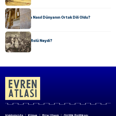
KÜLTÜR
Antik Yunanca Nasıl Dünyanın Ortak Dili Oldu?
KÜLTÜR
Valdensler’in Rolü Neydi?
Hakkımızda
Künye
Bize Ulaşın
Gizlilik Politikası