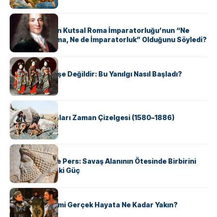
KÜLTÜR
Voltaire Neden Kutsal Roma İmparatorluğu’nun “Ne
Kutsal, Ne Roma, Ne de İmparatorluk” Olduğunu Söyledi?
KÜLTÜR
Geyşalar Fahişe Değildir: Bu Yanılgı Nasıl Başladı?
KÜLTÜR
Apache Savaşları Zaman Çizelgesi (1580–1886)
KÜLTÜR
Antik Yunan ve Pers: Savaş Alanının Ötesinde Birbirini
Şekillendiren İki Güç
KÜLTÜR
‘Gladiator’ Filmi Gerçek Hayata Ne Kadar Yakın?