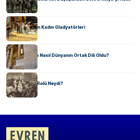
Ele Geçirdi?
KÜLTÜR
Antik Roma’nın Kadın Gladyatörleri
KÜLTÜR
Antik Yunanca Nasıl Dünyanın Ortak Dili Oldu?
KÜLTÜR
Valdensler’in Rolü Neydi?