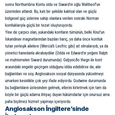
sonra Northumbria Kontu oldu ve Siward’ın oğlu Waltheof’un
üzerinden atlandı. Bu, katı bir şekilde kalıtsal olan ve güçlü
bölgesel güç üslerine sahip olanlara verilen sonraki Norman
kontluklarıyla güçlü bir tezat oluşturuyordu.
Yine de çarpıcı olan, yukarıdaki kontların tümünün, belki Knut’un
İskandinav magnatlarından bazıları hariç, ya daha önce kontluk
tutan yerleşik ailelere (Mercia’lı Leofric gibi) ait olmalarıydı, ya da
yönetici hanedanla akrabaydılar (Odda ve Edward’ın yeğeni Ralph
ve muhtemelen Siward durumunda). Geþyncðo thegn ile kont
arasındaki engelin geçirgen olduğunu iddia edebilirse de, aile
bağlantıları ve soy, Anglosakson sosyal dünyasında yükselmeyi
umarken kesinlikle çok şey ifade ediyordu. Godwine durumunda
bu bağlantıların üstesinden gelmek, ellerini kirletmek için tam da
böyle bir güçlü adama ihtiyaç duyan hükümdarlar için onursuz ama
paha biçilmez hizmet yapmayı içeriyordu.
Anglosakson İngiltere’sinde