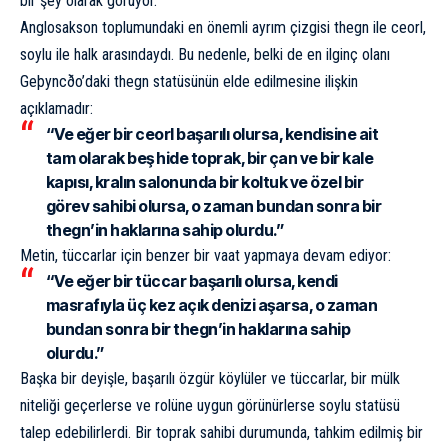
bir şey olarak görüyor.
Anglosakson toplumundaki en önemli ayrım çizgisi thegn ile ceorl,
soylu ile halk arasındaydı. Bu nedenle, belki de en ilginç olanı
Geþyncðo’daki thegn statüsünün elde edilmesine ilişkin
açıklamadır:
“Ve eğer bir ceorl başarılı olursa, kendisine ait
tam olarak beş hide toprak, bir çan ve bir kale
kapısı, kralın salonunda bir koltuk ve özel bir
görev sahibi olursa, o zaman bundan sonra bir
thegn’in haklarına sahip olurdu.”
Metin, tüccarlar için benzer bir vaat yapmaya devam ediyor:
“Ve eğer bir tüccar başarılı olursa, kendi
masrafıyla üç kez açık denizi aşarsa, o zaman
bundan sonra bir thegn’in haklarına sahip
olurdu.”
Başka bir deyişle, başarılı özgür köylüler ve tüccarlar, bir mülk
niteliği geçerlerse ve rolüne uygun görünürlerse soylu statüsü
talep edebilirlerdi. Bir toprak sahibi durumunda, tahkim edilmiş bir