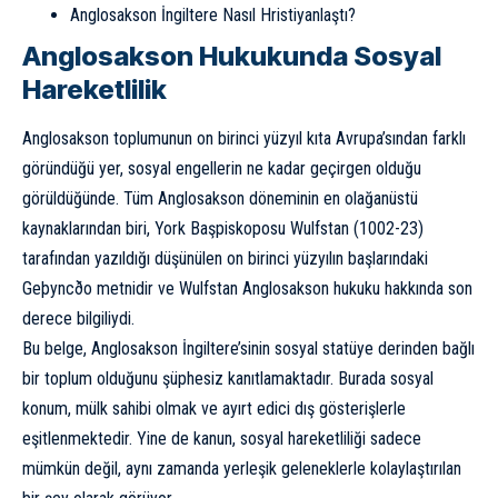
Anglosakson İngiltere Nasıl Hristiyanlaştı?
Anglosakson Hukukunda Sosyal
Hareketlilik
Anglosakson toplumunun on birinci yüzyıl kıta Avrupa’sından farklı
göründüğü yer, sosyal engellerin ne kadar geçirgen olduğu
görüldüğünde. Tüm Anglosakson döneminin en olağanüstü
kaynaklarından biri, York Başpiskoposu Wulfstan (1002-23)
tarafından yazıldığı düşünülen on birinci yüzyılın başlarındaki
Geþyncðo metnidir ve Wulfstan Anglosakson hukuku hakkında son
derece bilgiliydi.
Bu belge, Anglosakson İngiltere’sinin sosyal statüye derinden bağlı
bir toplum olduğunu şüphesiz kanıtlamaktadır. Burada sosyal
konum, mülk sahibi olmak ve ayırt edici dış gösterişlerle
eşitlenmektedir. Yine de kanun, sosyal hareketliliği sadece
mümkün değil, aynı zamanda yerleşik geleneklerle kolaylaştırılan