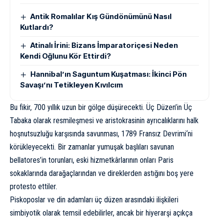
Antik Romalılar Kış Gündönümünü Nasıl
Kutlardı?
Atinalı İrini: Bizans İmparatoriçesi Neden
Kendi Oğlunu Kör Ettirdi?
Hannibal’ın Saguntum Kuşatması: İkinci Pön
Savaşı’nı Tetikleyen Kıvılcım
Bu fikir, 700 yıllık uzun bir gölge düşürecekti. Üç Düzen’in Üç
Tabaka olarak resmileşmesi ve aristokrasinin ayrıcalıklarını halk
hoşnutsuzluğu karşısında savunması, 1789
Fransız Devrimi
‘ni
körükleyecekti. Bir zamanlar yumuşak başlıları savunan
bellatores’in torunları, eski hizmetkârlarının onları Paris
sokaklarında darağaçlarından ve direklerden astığını boş yere
protesto ettiler.
Piskoposlar ve din adamları üç düzen arasındaki ilişkileri
simbiyotik olarak temsil edebilirler, ancak bir hiyerarşi açıkça