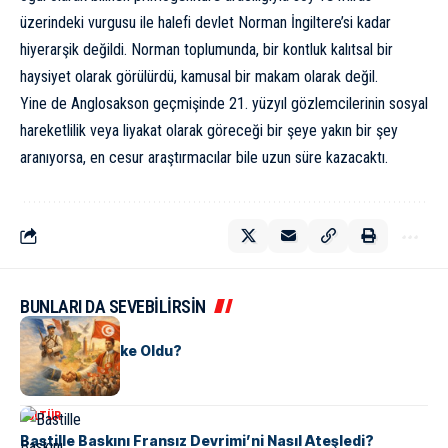
üzerindeki vurgusu ile halefi devlet Norman İngiltere’si kadar
hiyerarşik değildi. Norman toplumunda, bir kontluk kalıtsal bir
haysiyet olarak görülürdü, kamusal bir makam olarak değil.
Yine de Anglosakson geçmişinde 21. yüzyıl gözlemcilerinin sosyal
hareketlilik veya liyakat olarak göreceği bir şeye yakın bir şey
aranıyorsa, en cesur araştırmacılar bile uzun süre kazacaktı.
BUNLARI DA SEVEBİLİRSİN
KÜLTÜR
Tunus Nasıl Ülke Oldu?
KÜLTÜR
Bastille Baskını Fransız Devrimi’ni Nasıl Ateşledi?