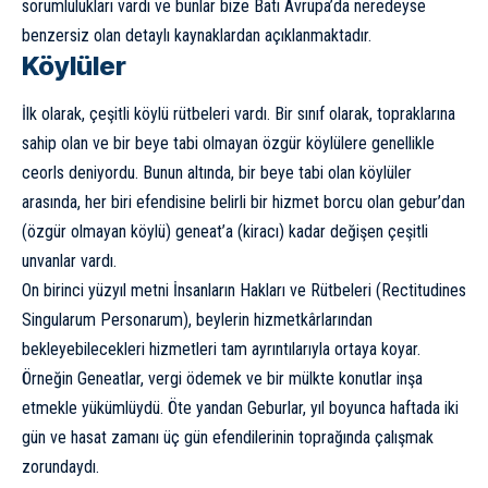
sorumlulukları vardı ve bunlar bize Batı Avrupa’da neredeyse
benzersiz olan detaylı kaynaklardan açıklanmaktadır.
Köylüler
İlk olarak, çeşitli köylü rütbeleri vardı. Bir sınıf olarak, topraklarına
sahip olan ve bir beye tabi olmayan özgür köylülere genellikle
ceorls deniyordu. Bunun altında, bir beye tabi olan köylüler
arasında, her biri efendisine belirli bir hizmet borcu olan gebur’dan
(özgür olmayan köylü) geneat’a (kiracı) kadar değişen çeşitli
unvanlar vardı.
On birinci yüzyıl metni İnsanların Hakları ve Rütbeleri (Rectitudines
Singularum Personarum), beylerin hizmetkârlarından
bekleyebilecekleri hizmetleri tam ayrıntılarıyla ortaya koyar.
Örneğin Geneatlar, vergi ödemek ve bir mülkte konutlar inşa
etmekle yükümlüydü. Öte yandan Geburlar, yıl boyunca haftada iki
gün ve hasat zamanı üç gün efendilerinin toprağında çalışmak
zorundaydı.