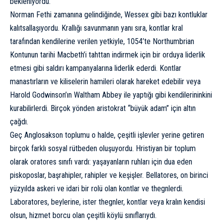
bekleniyordu.
Norman Fethi zamanına gelindiğinde, Wessex gibi bazı kontluklar
kalıtsallaşıyordu. Krallığı savunmanın yanı sıra, kontlar kral
tarafından kendilerine verilen yetkiyle, 1054’te Northumbrian
Kontunun tarihi Macbeth’i tahttan indirmek için bir orduya liderlik
etmesi gibi saldırı kampanyalarına liderlik ederdi. Kontlar
manastırların ve kiliselerin hamileri olarak hareket edebilir veya
Harold Godwinson’ın Waltham Abbey ile yaptığı gibi kendilerininkini
kurabilirlerdi. Birçok yönden aristokrat “büyük adam” için altın
çağdı.
Geç Anglosakson toplumu o halde, çeşitli işlevler yerine getiren
birçok farklı sosyal rütbeden oluşuyordu. Hristiyan bir toplum
olarak oratores sınıfı vardı: yaşayanların ruhları için dua eden
piskoposlar, başrahipler, rahipler ve keşişler. Bellatores, on birinci
yüzyılda askeri ve idari bir rolü olan kontlar ve thegnlerdi.
Laboratores, beylerine, ister thegnler, kontlar veya kralın kendisi
olsun, hizmet borcu olan çeşitli köylü sınıflarıydı.