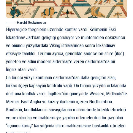
Harold Godwineson
Hiyerarşide thegnlerin üzerinde kontlar vardı. Kelimenin Eski
İskandinav Jarl’dan geliştiği görülüyor ve muhtemelen dokuzuncu
ve onuncu yüzyıllardaki Viking istilalarından sonra İskandinav
etkisiyle tanıtıldı. Terimin ayrıca, genellikle sadece bir shire (ilçe)
yöneten ve adını modern alderman’e veren ealdorman’da bir
İngiliz atası vardı.
On birinci yüzyıl kontunun ealdorman’dan daha geniş bir alanı,
birkaç ilçeyi kapsayan kontrolü vardı. On birinci yüzyılın ortalarında
dört ana kontluk vardı: İngiltere’nin güneyinde Wessex, Midlands’te
Mercia, East Anglia ve kuzey ilçelerini içeren Northumbria.
Kontların, kontluklarının savaşçılarına muharebede liderlik etmeleri
ve cezalardan ve mahkemeye yapılan ödemelerden bir pay olan
“üçüncü kuruş” karşılığında shire mahkemesine başkanlık etmeleri