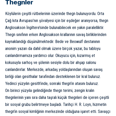
Thegnler
Köylülerin çeşitli rütbelerinin üzerinde thegn bulunuyordu. Orta
Çağ kıta Avrupası’nın şövalyesi için bir eşdeğer aranıyorsa, thegn
Anglosakson İngiltere’sinde bulunabilecek en yakın paralelliktir.
Thegn sınıfının erken Anglosakson krallarının savaş birliklerinden
kaynaklandığı düşünülmektedir. Bede ve Beowulf destanının
anonim yazarı da dahil olmak üzere birçok yazar, bu tabloyu
canlandırmamıza yardımcı olur. Okuyucu için, kızarmış et
kokusuyla sarhoş ve şölenin sesiyle dolu bir ahşap salonu
canlandırırlar. Merkezde, arkadaş yoldaşlarından oluşan savaş
birliği olan gesithalar tarafından desteklenen bir kral buluruz.
Yedinci yüzyılın gesith’inde, sonraki thegn’in atasını buluruz.
On birinci yüzyıla gelindiğinde thegn terimi, zengin kralın
thegnlerinin yanı sıra daha taşralı küçük thegnleri de içeren çeşitli
bir sosyal grubu belirtmeye başladı. Tarihçi H. R. Loyn, hizmetin
thegn’in sosyal kimliğinin merkezinde olduğuna işaret etti. Savaşçı