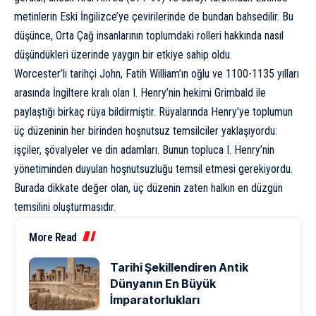
metinlerin Eski İngilizce’ye çevirilerinde de bundan bahsedilir. Bu
düşünce, Orta Çağ insanlarının toplumdaki rolleri hakkında nasıl
düşündükleri üzerinde yaygın bir etkiye sahip oldu.
Worcester’lı tarihçi John, Fatih William’ın oğlu ve 1100-1135 yılları
arasında İngiltere kralı olan I. Henry’nin hekimi Grimbald ile
paylaştığı birkaç rüya bildirmiştir. Rüyalarında Henry’ye toplumun
üç düzeninin her birinden hoşnutsuz temsilciler yaklaşıyordu:
işçiler, şövalyeler ve din adamları. Bunun topluca I. Henry’nin
yönetiminden duyulan hoşnutsuzluğu temsil etmesi gerekiyordu.
Burada dikkate değer olan, üç düzenin zaten halkın en düzgün
temsilini oluşturmasıdır.
More Read
Tarihi Şekillendiren Antik
Dünyanın En Büyük
İmparatorlukları