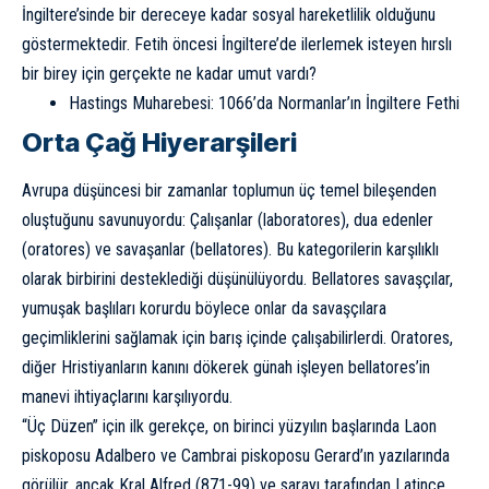
İngiltere’sinde bir dereceye kadar sosyal hareketlilik olduğunu
göstermektedir. Fetih öncesi İngiltere’de ilerlemek isteyen hırslı
bir birey için gerçekte ne kadar umut vardı?
Hastings Muharebesi: 1066’da Normanlar’ın İngiltere Fethi
Orta Çağ Hiyerarşileri
Avrupa düşüncesi bir zamanlar toplumun üç temel bileşenden
oluştuğunu savunuyordu: Çalışanlar (laboratores), dua edenler
(oratores) ve savaşanlar (bellatores). Bu kategorilerin karşılıklı
olarak birbirini desteklediği düşünülüyordu. Bellatores savaşçılar,
yumuşak başlıları korurdu böylece onlar da savaşçılara
geçimliklerini sağlamak için barış içinde çalışabilirlerdi. Oratores,
diğer Hristiyanların kanını dökerek günah işleyen bellatores’in
manevi ihtiyaçlarını karşılıyordu.
“Üç Düzen” için ilk gerekçe, on birinci yüzyılın başlarında Laon
piskoposu Adalbero ve Cambrai piskoposu Gerard’ın yazılarında
görülür, ancak Kral Alfred (871-99) ve sarayı tarafından Latince