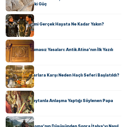
Şekillendiren İki Güç
KÜLTÜR
‘Gladiator’ Filmi Gerçek Hayata Ne Kadar Yakın?
KÜLTÜR
Draco’nun Acımasız Yasaları: Antik Atina’nın İlk Yazılı
Hukuk Kodu
KÜLTÜR
Avrupalı ​​Katharlara Karşı Neden Haçlı Seferi Başlatıldı?
KÜLTÜR
II. Silvester: Şeytanla Anlaşma Yaptığı Söylenen Papa
KÜLTÜR
Ostrogotlar Roma’nın Düşüşünden Sonra İtalya’yı Nasıl