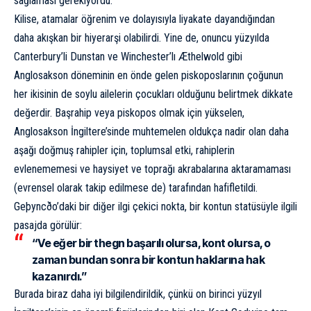
sağlaması gerekiyordu.
Kilise, atamalar öğrenim ve dolayısıyla liyakate dayandığından
daha akışkan bir hiyerarşi olabilirdi. Yine de, onuncu yüzyılda
Canterbury’li Dunstan ve Winchester’lı Æthelwold gibi
Anglosakson döneminin en önde gelen piskoposlarının çoğunun
her ikisinin de soylu ailelerin çocukları olduğunu belirtmek dikkate
değerdir. Başrahip veya piskopos olmak için yükselen,
Anglosakson İngiltere’sinde muhtemelen oldukça nadir olan daha
aşağı doğmuş rahipler için, toplumsal etki, rahiplerin
evlenememesi ve haysiyet ve toprağı akrabalarına aktaramaması
(evrensel olarak takip edilmese de) tarafından hafifletildi.
Geþyncðo’daki bir diğer ilgi çekici nokta, bir kontun statüsüyle ilgili
pasajda görülür:
“Ve eğer bir thegn başarılı olursa, kont olursa, o
zaman bundan sonra bir kontun haklarına hak
kazanırdı.”
Burada biraz daha iyi bilgilendirildik, çünkü on birinci yüzyıl