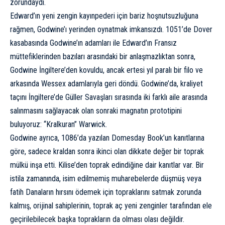
zorundaydı.
Edward’ın yeni zengin kayınpederi için bariz hoşnutsuzluğuna
rağmen, Godwine’ı yerinden oynatmak imkansızdı. 1051’de Dover
kasabasında Godwine’ın adamları ile Edward’ın Fransız
müttefiklerinden bazıları arasındaki bir anlaşmazlıktan sonra,
Godwine İngiltere’den kovuldu, ancak ertesi yıl paralı bir filo ve
arkasında Wessex adamlarıyla geri döndü. Godwine’da, kraliyet
taçını İngiltere’de Güller Savaşları sırasında iki farklı aile arasında
salınmasını sağlayacak olan sonraki magnatın prototipini
buluyoruz: “Kralkuran” Warwick.
Godwine ayrıca, 1086’da yazılan Domesday Book’un kanıtlarına
göre, sadece kraldan sonra ikinci olan dikkate değer bir toprak
mülkü inşa etti. Kilise’den toprak edindiğine dair kanıtlar var. Bir
istila zamanında, isim edilmemiş muharebelerde düşmüş veya
fatih Danaların hırsını ödemek için topraklarını satmak zorunda
kalmış, orijinal sahiplerinin, toprak aç yeni zenginler tarafından ele
geçirilebilecek başka toprakların da olması olası değildir.