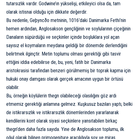
tutarsızlık vardır. Godwine’ın yükselişi, etkileyici olsa da, tam
olarak istisnai olduğu için dikkate değerdir.
Bu nedenle, Geþyncðo metninin, 1016’daki Danimarka Fethi’nin
hemen ardından, Anglosakson gençliğinin ve soylularının çiçeğinin
Danaların süpürdüğü ve seçkinler içinde boşluklara yol açan
sayısız el koymaların meydana geldiği bir dönemde derlendiğini
belirtmek ilginçtir. Metin toplumu olması gerektiği gibi tasvir
ettiğini iddia edebilirse de, bu, yeni, fatih bir Danimarka
aristokrasisi tarafından benzeri görülmemiş bir toprak kapma için
hukuki onay damgası olarak gerçek amacının uygun bir örtüsü
olabilir.
Bu, örneğin köylülerin thegn olabileceği olasılığını göz ardı
etmemiz gerektiği anlamına gelmez. Kuşkusuz bazıları yaptı, belki
de istikrarsızlık ve istikrarsızlık dönemlerinden yararlanarak
kendilerini kont olarak siyasi seçkinlere yansıtabilen birkaç
thegn’den daha fazla sayıda. Yine de Anglosakson toplumu, ilk
oğul olarak bilinen primogeniture aracılığıyla soy ve miras