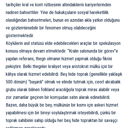
tarihçiler kral ve kont rütbesinin altındakilerin kariyerlerinden
nadiren bahsettiler. Yine de hukukçuların sosyal hareketlilik
olasılığından bahsetmeleri, bunun en azından akla yatkın olduğunu
ve gözlemlenebilir bir fenomen olmuş olabileceğini
göstermektedir.
Köylülerin asil statüsü elde edebilecekleri araçlar bir spekülasyon
konusu olmaya devam etmektedir. “Kralın salonunda bir görev”e
yapılan referans, thegn olmanın hizmet yapmak olduğu fikrini
pekiştirir. Belki thegnler kraliyet veya aristokrat mülkü için bir
kâhya olarak hizmet edebilirdi. Beş hide toprak (genellikle yaklaşık
500 dönüm) “başarılı” olmak ve elinde tutmak için, ceorl akrabalık
grubu olarak bilinen folkland aracılığıyla toprak miras alabilir veya
zor zamanlar geçiren bir komşudan satın alarak edinebilirdi.
Bazen, daha büyük bir bey, mülkünün bir kısmı için askeri hizmet
yapabilmesi için bir bireyi soylulaştırmak isteyebilirdi, çünkü bir
toprak sahibinin sahip olduğu her beş hide topraktan bir savaşçı