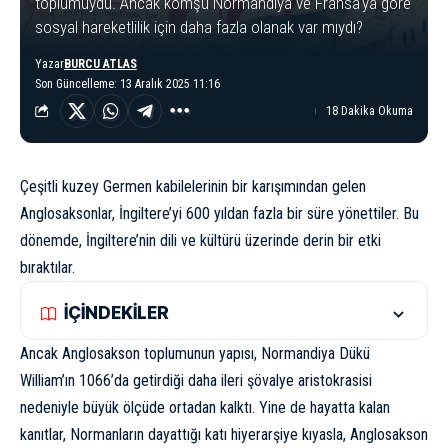
toplumuydu. Ancak komşu Normandiya ve Fransa'ya göre
sosyal hareketlilik için daha fazla olanak var mıydı?
Yazar
BURCU ATLAS
Son Güncelleme: 13 Aralık 2025 11:16
18 Dakika Okuma
Çeşitli kuzey Germen kabilelerinin bir karışımından gelen
Anglosaksonlar
, İngiltere’yi 600 yıldan fazla bir süre yönettiler. Bu
dönemde, İngiltere’nin dili ve kültürü üzerinde derin bir etki
bıraktılar.
İÇİNDEKİLER
Ancak Anglosakson toplumunun yapısı, Normandiya Dükü
William’ın 1066’da getirdiği daha ileri şövalye aristokrasisi
nedeniyle büyük ölçüde ortadan kalktı. Yine de hayatta kalan
kanıtlar, Normanların dayattığı katı hiyerarşiye kıyasla, Anglosakson