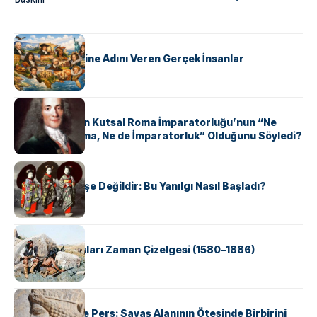
KÜLTÜR
ABD Eyaletlerine Adını Veren Gerçek İnsanlar
KÜLTÜR
Voltaire Neden Kutsal Roma İmparatorluğu’nun “Ne
Kutsal, Ne Roma, Ne de İmparatorluk” Olduğunu Söyledi?
KÜLTÜR
Geyşalar Fahişe Değildir: Bu Yanılgı Nasıl Başladı?
KÜLTÜR
Apache Savaşları Zaman Çizelgesi (1580–1886)
KÜLTÜR
Antik Yunan ve Pers: Savaş Alanının Ötesinde Birbirini