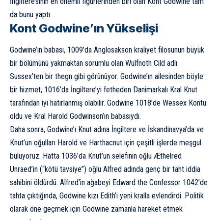
İngiltere’sinin en önemli figürlerinden biri olan Kont Godwine tam
da bunu yaptı.
Kont Godwine’ın Yükselişi
Godwine’ın babası, 1009’da Anglosakson kraliyet filosunun büyük
bir bölümünü yakmaktan sorumlu olan Wulfnoth Cild adlı
Sussex’ten bir thegn gibi görünüyor. Godwine’ın ailesinden böyle
bir hizmet, 1016’da İngiltere’yi fetheden Danimarkalı Kral Knut
tarafından iyi hatırlanmış olabilir. Godwine 1018’de Wessex Kontu
oldu ve Kral Harold Godwinson’ın babasıydı.
Daha sonra, Godwine’ı Knut adına İngiltere ve İskandinavya’da ve
Knut’un oğulları Harold ve Harthacnut için çeşitli işlerde meşgul
buluyoruz. Hatta 1036’da Knut’un selefinin oğlu Æthelred
Unraed’in (“kötü tavsiye”) oğlu Alfred adında genç bir taht iddia
sahibini öldürdü. Alfred’in ağabeyi Edward the Confessor 1042’de
tahta çıktığında, Godwine kızı Edith’i yeni kralla evlendirdi. Politik
olarak öne geçmek için Godwine zamanla hareket etmek