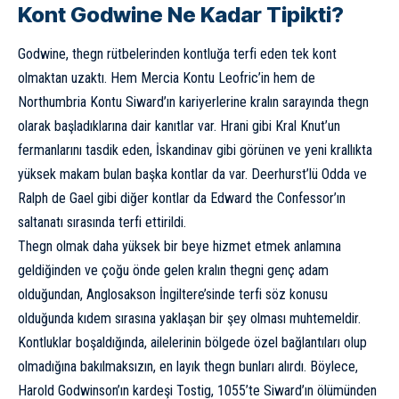
Kont Godwine Ne Kadar Tipikti?
Godwine, thegn rütbelerinden kontluğa terfi eden tek kont
olmaktan uzaktı. Hem Mercia Kontu Leofric’in hem de
Northumbria Kontu Siward’ın kariyerlerine kralın sarayında thegn
olarak başladıklarına dair kanıtlar var. Hrani gibi Kral Knut’un
fermanlarını tasdik eden, İskandinav gibi görünen ve yeni krallıkta
yüksek makam bulan başka kontlar da var. Deerhurst’lü Odda ve
Ralph de Gael gibi diğer kontlar da Edward the Confessor’ın
saltanatı sırasında terfi ettirildi.
Thegn olmak daha yüksek bir beye hizmet etmek anlamına
geldiğinden ve çoğu önde gelen kralın thegni genç adam
olduğundan, Anglosakson İngiltere’sinde terfi söz konusu
olduğunda kıdem sırasına yaklaşan bir şey olması muhtemeldir.
Kontluklar boşaldığında, ailelerinin bölgede özel bağlantıları olup
olmadığına bakılmaksızın, en layık thegn bunları alırdı. Böylece,
Harold Godwinson’ın kardeşi Tostig, 1055’te Siward’ın ölümünden