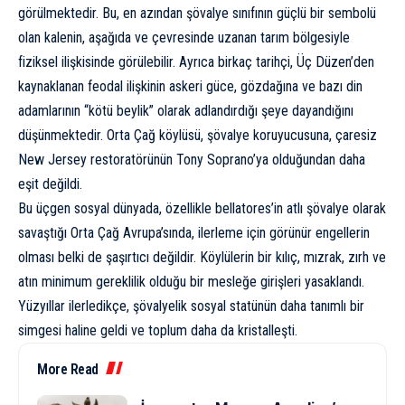
görülmektedir. Bu, en azından şövalye sınıfının güçlü bir sembolü
olan kalenin, aşağıda ve çevresinde uzanan tarım bölgesiyle
fiziksel ilişkisinde görülebilir. Ayrıca birkaç tarihçi, Üç Düzen’den
kaynaklanan feodal ilişkinin askeri güce, gözdağına ve bazı din
adamlarının “kötü beylik” olarak adlandırdığı şeye dayandığını
düşünmektedir. Orta Çağ köylüsü, şövalye koruyucusuna, çaresiz
New Jersey restoratörünün Tony Soprano’ya olduğundan daha
eşit değildi.
Bu üçgen sosyal dünyada, özellikle bellatores’in atlı şövalye olarak
savaştığı Orta Çağ Avrupa’sında, ilerleme için görünür engellerin
olması belki de şaşırtıcı değildir. Köylülerin bir kılıç, mızrak, zırh ve
atın minimum gereklilik olduğu bir mesleğe girişleri yasaklandı.
Yüzyıllar ilerledikçe, şövalyelik sosyal statünün daha tanımlı bir
simgesi haline geldi ve toplum daha da kristalleşti.
More Read