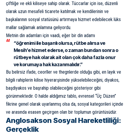
çiftliğe ve ekli kiliseye sahip olarak. Tüccarlar için ise, düzenli
olarak uzun mesafeli ticarete katılmak ve kendilerinin ve
başkalarının sosyal statüsünü artırmaya hizmet edebilecek lüks
mallar sağlamak anlamına geliyordu.
Metnin din adamları için vaadi, eğer bir din adamı
“öğrenimi ile başarılı olursa, rütbe alırsa ve
Mesih’e hizmet ederse, o zaman bundan sonra o
rütbeye hak olarak ait olan çok daha fazla onur
ve korumaya hak kazanmalıdır.”
Bu belirsiz ifade, ceorller ve thegnlerde olduğu gibi, en layık ve
bilgili rahiplerin kilise hiyerarşisinde yükselebileceğini, diyakos,
başdiyakos ve başrahip olabileceğini gösteriyor gibi
görünmektedir. O halde aldığımız tablo, evrensel “Üç Düzen”
fikrine genel olarak uyarlanmış olsa da, sosyal kategorileri içinde
ve arasında esasen geçirgen olan bir toplumun görüntüsüdür.
Anglosakson Sosyal Hareketliliği:
Gerçeklik