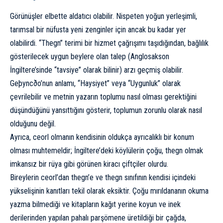
Görünüşler elbette aldatıcı olabilir. Nispeten yoğun yerleşimli,
tarımsal bir nüfusta yeni zenginler için ancak bu kadar yer
olabilirdi. “Thegn” terimi bir hizmet çağrışımı taşıdığından, bağlılık
gösterilecek uygun beylere olan talep (Anglosakson
İngiltere’sinde “tavsiye” olarak bilinir) arzı geçmiş olabilir.
Geþyncðo’nun anlamı, “Haysiyet” veya “Uygunluk” olarak
çevrilebilir ve metnin yazarın toplumu nasıl olması gerektiğini
düşündüğünü yansıttığını gösterir, toplumun zorunlu olarak nasıl
olduğunu değil.
Ayrıca, ceorl olmanın kendisinin oldukça ayrıcalıklı bir konum
olması muhtemeldir; İngiltere’deki köylülerin çoğu, thegn olmak
imkansız bir rüya gibi görünen kiracı çiftçiler olurdu.
Bireylerin ceorl’dan thegn’e ve thegn sınıfının kendisi içindeki
yükselişinin kanıtları tekil olarak eksiktir. Çoğu mırıldananın okuma
yazma bilmediği ve kitapların kağıt yerine koyun ve inek
derilerinden yapılan pahalı parşömene üretildiği bir çağda,