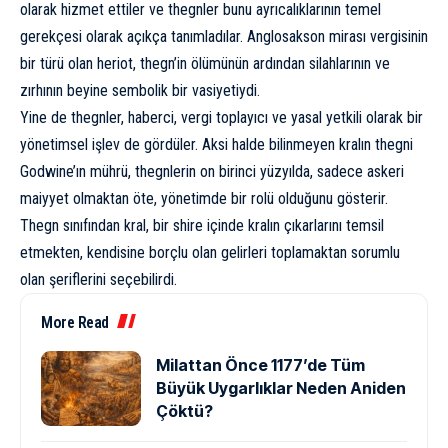
olarak hizmet ettiler ve thegnler bunu ayrıcalıklarının temel
gerekçesi olarak açıkça tanımladılar. Anglosakson mirası vergisinin
bir türü olan heriot, thegn’in ölümünün ardından silahlarının ve
zırhının beyine sembolik bir vasiyetiydi.
Yine de thegnler, haberci, vergi toplayıcı ve yasal yetkili olarak bir
yönetimsel işlev de gördüler. Aksi halde bilinmeyen kralın thegni
Godwine’ın mührü, thegnlerin on birinci yüzyılda, sadece askeri
maiyyet olmaktan öte, yönetimde bir rolü olduğunu gösterir.
Thegn sınıfından kral, bir shire içinde kralın çıkarlarını temsil
etmekten, kendisine borçlu olan gelirleri toplamaktan sorumlu
olan şeriflerini seçebilirdi.
More Read
Milattan Önce 1177’de Tüm
Büyük Uygarlıklar Neden Aniden
Çöktü?