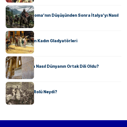
KÜLTÜR
Ostrogotlar Roma’nın Düşüşünden Sonra İtalya’yı Nasıl
Ele Geçirdi?
KÜLTÜR
Antik Roma’nın Kadın Gladyatörleri
KÜLTÜR
Antik Yunanca Nasıl Dünyanın Ortak Dili Oldu?
KÜLTÜR
Valdensler’in Rolü Neydi?