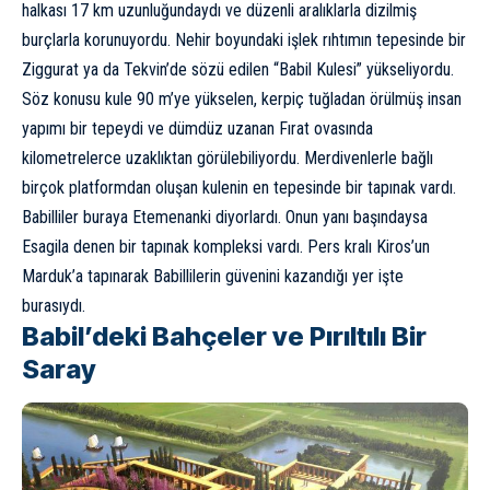
halkası 17 km uzunluğundaydı ve düzenli aralıklarla dizilmiş
burçlarla korunuyordu. Nehir boyundaki işlek rıhtımın tepesinde bir
Ziggurat
ya da Tekvin’de sözü edilen “Babil Kulesi” yükseliyordu.
Söz konusu kule 90 m’ye yükselen, kerpiç tuğladan örülmüş insan
yapımı bir tepeydi ve dümdüz uzanan Fırat ovasında
kilometrelerce uzaklıktan görülebiliyordu. Merdivenlerle bağlı
birçok platformdan oluşan kulenin en tepesinde bir tapınak vardı.
Babilliler buraya Etemenanki diyorlardı. Onun yanı başındaysa
Esagila denen bir tapınak kompleksi vardı. Pers kralı Kiros’un
Marduk’a tapınarak Babillilerin güvenini kazandığı yer işte
burasıydı.
Babil’deki Bahçeler ve Pırıltılı Bir
Saray