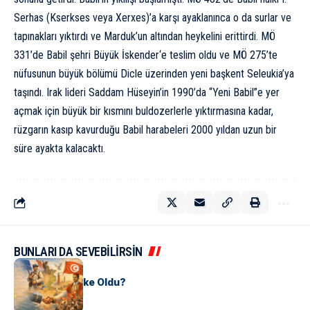
Serhas
(Kserkses veya Xerxes)’a karşı ayaklanınca o da surlar ve
tapınakları yıktırdı ve Marduk’un altından heykelini erittirdi. MÖ
331’de Babil şehri
Büyük İskender
‘e teslim oldu ve MÖ 275’te
nüfusunun büyük bölümü Dicle üzerinden yeni başkent Seleukia’ya
taşındı. Irak lideri Saddam Hüseyin’in 1990’da “Yeni Babil”e yer
açmak için büyük bir kısmını buldozerlerle yıktırmasına kadar,
rüzgarın kasıp kavurduğu Babil harabeleri 2000 yıldan uzun bir
süre ayakta kalacaktı.
BUNLARI DA SEVEBİLİRSİN
KÜLTÜR
Tunus Nasıl Ülke Oldu?