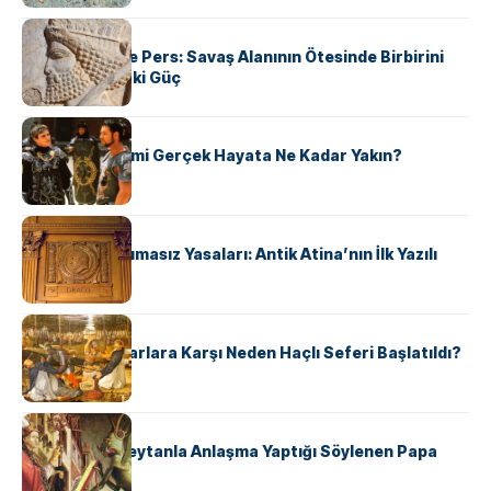
KÜLTÜR
Antik Yunan ve Pers: Savaş Alanının Ötesinde Birbirini
Şekillendiren İki Güç
KÜLTÜR
‘Gladiator’ Filmi Gerçek Hayata Ne Kadar Yakın?
KÜLTÜR
Draco’nun Acımasız Yasaları: Antik Atina’nın İlk Yazılı
Hukuk Kodu
KÜLTÜR
Avrupalı ​​Katharlara Karşı Neden Haçlı Seferi Başlatıldı?
KÜLTÜR
II. Silvester: Şeytanla Anlaşma Yaptığı Söylenen Papa