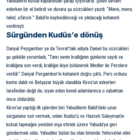
Yahudilerin kutsal kaplarından şarap içiyorlardı. Şölen devam
ederken bir el belirdi ve duvara şu sözcükleri yazdı: “
Mene, mene,
tekel, ufarsin.
” Babil’in kaybedileceği ve yıkılacağı kehaneti
verilmişti.
Sürgünden Kudüs’e dönüş
Danyal Peygamber ya da Tevrat’taki adıyla Daniel bu sözcükleri
şu şekilde yorumladı; “Tanrı senin krallığının günlerini saydı ve
krallığına son verdi; krallığın ikiye bölünerek Medler ile Perslere
verildi.” Danyal Pergamber’in kehaneti doğru çıktı, Pers ordusu
kente daldı ve Belşazar büyük olasılıkla Kiros’un askerleri
tarafından değil de, isyan eden kendi adamlarınca o sabahtan
önce öldürüldü.
Kiros’un yaptığı ilk işlerden biri Yahudilerin Babil’deki uzun
sürgününe son vermek, onları Kudüs’ü ve Hazreti Süleyman’ın
kutsal tapınağını yeniden inşa etmek üzere Yahuda’ya geri
göndermek oldu. Yahudiler bütün bu olan bitende Yehova’nın elini