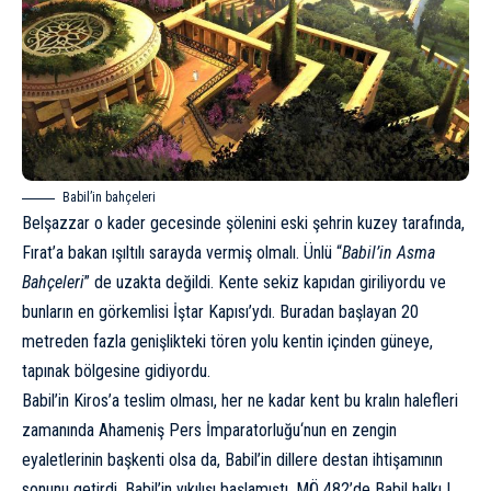
Babil’in bahçeleri
Belşazzar o kader gecesinde şölenini eski şehrin kuzey tarafında,
Fırat’a bakan ışıltılı sarayda vermiş olmalı. Ünlü “
Babil’in Asma
Bahçeleri
” de uzakta değildi. Kente sekiz kapıdan giriliyordu ve
bunların en görkemlisi İştar Kapısı’ydı. Buradan başlayan 20
metreden fazla genişlikteki tören yolu kentin içinden güneye,
tapınak bölgesine gidiyordu.
Babil’in Kiros’a teslim olması, her ne kadar kent bu kralın halefleri
zamanında
Ahameniş Pers İmparatorluğu
‘nun en zengin
eyaletlerinin başkenti olsa da, Babil’in dillere destan ihtişamının
sonunu getirdi. Babil’in yıkılışı başlamıştı. MÖ 482’de Babil halkı
I.