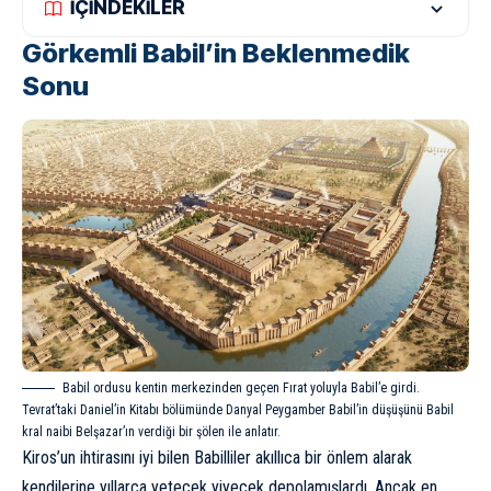
İÇİNDEKİLER
Görkemli Babil’in Beklenmedik
Sonu
Babil ordusu kentin merkezinden geçen Fırat yoluyla Babil’e girdi.
Tevrat’taki Daniel’in Kitabı bölümünde Danyal Peygamber Babil’in düşüşünü Babil
kral naibi Belşazar’ın verdiği bir şölen ile anlatır.
Kiros’un ihtirasını iyi bilen Babilliler akıllıca bir önlem alarak
kendilerine yıllarca yetecek yiyecek depolamışlardı. Ancak en