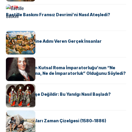
KÜLTÜR
Bastille Baskını Fransız Devrimi’ni Nasıl Ateşledi?
KÜLTÜR
ABD Eyaletlerine Adını Veren Gerçek İnsanlar
KÜLTÜR
Voltaire Neden Kutsal Roma İmparatorluğu’nun “Ne
Kutsal, Ne Roma, Ne de İmparatorluk” Olduğunu Söyledi?
KÜLTÜR
Geyşalar Fahişe Değildir: Bu Yanılgı Nasıl Başladı?
KÜLTÜR
Apache Savaşları Zaman Çizelgesi (1580–1886)