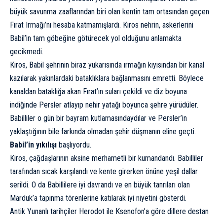
büyük savunma zaaflarından biri olan kentin tam ortasından geçen
Fırat Irmağı’nı hesaba katmamışlardı. Kiros nehrin, askerlerini
Babil’in tam göbeğine götürecek yol olduğunu anlamakta
gecikmedi.
Kiros, Babil şehrinin biraz yukarısında ırmağın kıyısından bir kanal
kazılarak yakınlardaki bataklıklara bağlanmasını emretti. Böylece
kanaldan bataklığa akan Fırat’ın suları çekildi ve diz boyuna
indiğinde Persler atlayıp nehir yatağı boyunca şehre yürüdüler.
Babilliler o gün bir bayram kutlamasındaydılar ve Persler’in
yaklaştığının bile farkında olmadan şehir düşmanın eline geçti.
Babil’in yıkılışı
başlıyordu.
Kiros, çağdaşlarının aksine merhametli bir kumandandı. Babilliler
tarafından sıcak karşılandı ve kente girerken önüne yeşil dallar
serildi. O da Babillilere iyi davrandı ve en büyük tanrıları olan
Marduk’a tapınma törenlerine katılarak iyi niyetini gösterdi.
Antik Yunanlı tarihçiler
Herodot
ile Ksenofon’a göre dillere destan