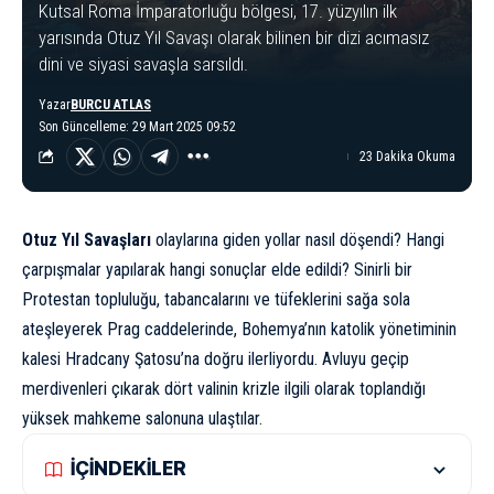
Kutsal Roma İmparatorluğu bölgesi, 17. yüzyılın ilk
yarısında Otuz Yıl Savaşı olarak bilinen bir dizi acımasız
dini ve siyasi savaşla sarsıldı.
Yazar
BURCU ATLAS
Son Güncelleme: 29 Mart 2025 09:52
23 Dakika Okuma
Otuz Yıl Savaşları
olaylarına giden yollar nasıl döşendi? Hangi
çarpışmalar yapılarak hangi sonuçlar elde edildi? Sinirli bir
Protestan topluluğu, tabancalarını ve tüfeklerini sağa sola
ateşleyerek Prag caddelerinde, Bohemya’nın katolik yönetiminin
kalesi Hradcany Şatosu’na doğru ilerliyordu. Avluyu geçip
merdivenleri çıkarak dört valinin krizle ilgili olarak toplandığı
yüksek mahkeme salonuna ulaştılar.
İÇİNDEKİLER