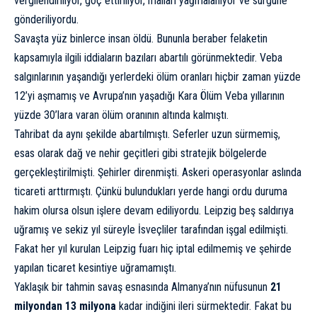
vergilendiriliyor, göç ettiriliyor, malları yağmalanıyor ve sürgüne
gönderiliyordu.
Savaşta yüz binlerce insan öldü. Bununla beraber felaketin
kapsamıyla ilgili iddiaların bazıları abartılı görünmektedir. Veba
salgınlarının yaşandığı yerlerdeki ölüm oranları hiçbir zaman yüzde
12’yi aşmamış ve Avrupa’nın yaşadığı
Kara Ölüm Veba
yıllarının
yüzde 30’lara varan ölüm oranının altında kalmıştı.
Tahribat da aynı şekilde abartılmıştı. Seferler uzun sürmemiş,
esas olarak dağ ve nehir geçitleri gibi stratejik bölgelerde
gerçekleştirilmişti. Şehirler direnmişti. Askeri operasyonlar aslında
ticareti arttırmıştı. Çünkü bulundukları yerde hangi ordu duruma
hakim olursa olsun işlere devam ediliyordu. Leipzig beş saldırıya
uğramış ve sekiz yıl süreyle İsveçliler tarafından işgal edilmişti.
Fakat her yıl kurulan Leipzig fuarı hiç iptal edilmemiş ve şehirde
yapılan ticaret kesintiye uğramamıştı.
Yaklaşık bir tahmin savaş esnasında Almanya’nın nüfusunun
21
milyondan 13 milyona
kadar indiğini ileri sürmektedir. Fakat bu