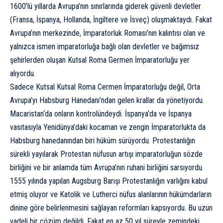
1600’lü yıllarda Avrupa’nın sınırlarında giderek güvenli devletler
(
Fransa
,
İspanya
,
Hollanda
, İngiltere ve
İsveç
) oluşmaktaydı. Fakat
Avrupa’nın merkezinde, İmparatorluk Roması’nın kalıntısı olan ve
yalnızca ismen imparatorluğa bağlı olan devletler ve bağımsız
şehirlerden oluşan Kutsal Roma Germen İmparatorluğu yer
alıyordu.
Sadece Kutsal Kutsal Roma Cermen İmparatorluğu değil, Orta
Avrupa’yı Habsburg Hanedanı’ndan gelen krallar da yönetiyordu.
Macaristan
‘da onların kontrolündeydi. İspanya’da ve İspanya
vasıtasıyla Yenidünya’daki kocaman ve zengin İmparatorlukta da
Habsburg hanedanından biri hüküm sürüyordu. Protestanlığın
sürekli yayılarak Protestan nüfusun artışı imparatorluğun sözde
birliğini ve bir anlamda tüm Avrupa’nın ruhani birliğini sarsıyordu.
1555 yılında yapılan Augsburg Barışı Protestanlığın varlığını kabul
etmiş oluyor ve Katolik ve Lutherci nüfus alanlarının hükümdarların
dinine göre belirlenmesini sağlayan reformları kapsıyordu. Bu uzun
vadeli bir çözüm değildi. Fakat en az 50 yıl süreyle zemindeki