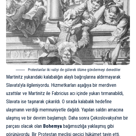
Protestanlar iki valiyi de gülerek ölüme göndermeyi denediler
Martinitz
yukarıdaki kalabalığın alaylı bağrışlarına aldırmayarak
Slavata’yla ilgileniyordu. Hizmetkarları aşağıya bir merdiven
uzattılar ve Martinitz ile Fabricius acı içinde yukarı tırmanabildi,
Slavata ise taşınarak çıkarıldı. O sırada kalabalık hedefine
ulaşmanın verdiği memnuniyetle
dağıldı. Yapılan saldırı amacına
ulaşmış ve bir devrim başlamıştı. Daha sonra Çekoslovakya’nın bir
parçası olacak olan
Bohemya
bağımsızlığa yaklaşmış gibi
görünüyordu. Bir Protestan meclisi geçici hükümet tayin etti.