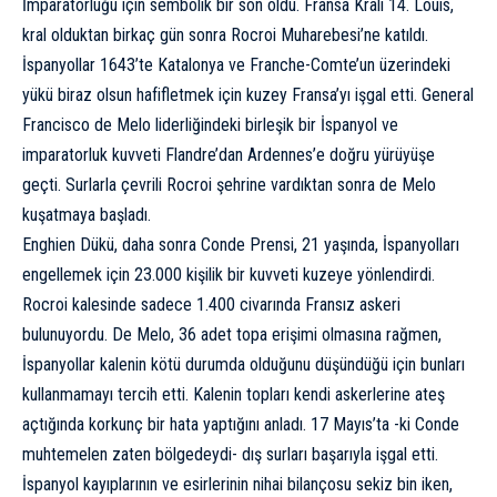
İmparatorluğu
için sembolik bir son oldu. Fransa Kralı 14. Louis,
kral olduktan birkaç gün sonra Rocroi Muharebesi’ne katıldı.
İspanyollar 1643’te Katalonya ve Franche-Comte’un üzerindeki
yükü biraz olsun hafifletmek için kuzey Fransa’yı işgal etti. General
Francisco de Melo liderliğindeki birleşik bir İspanyol ve
imparatorluk kuvveti Flandre’dan Ardennes’e doğru yürüyüşe
geçti. Surlarla çevrili Rocroi şehrine vardıktan sonra de Melo
kuşatmaya başladı.
Enghien Dükü, daha sonra Conde Prensi, 21 yaşında, İspanyolları
engellemek için 23.000 kişilik bir kuvveti kuzeye yönlendirdi.
Rocroi kalesinde sadece 1.400 civarında Fransız askeri
bulunuyordu. De Melo, 36 adet topa erişimi olmasına rağmen,
İspanyollar kalenin kötü durumda olduğunu düşündüğü için bunları
kullanmamayı tercih etti. Kalenin topları kendi askerlerine ateş
açtığında korkunç bir hata yaptığını anladı. 17 Mayıs’ta -ki Conde
muhtemelen zaten bölgedeydi- dış surları başarıyla işgal etti.
İspanyol kayıplarının ve esirlerinin nihai bilançosu sekiz bin iken,