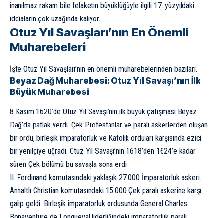
inanılmaz rakam bile felaketin büyüklüğüyle ilgili 17. yüzyıldaki
iddiaların çok uzağında kalıyor.
Otuz Yıl Savaşları’nın En Önemli
Muharebeleri
İşte Otuz Yıl Savaşları’nın en önemli muharebelerinden bazıları.
Beyaz Dağ Muharebesi: Otuz Yıl Savaşı’nın İlk
Büyük Muharebesi
8 Kasım 1620’de Otuz Yıl Savaşı’nın ilk büyük çatışması Beyaz
Dağ’da patlak verdi. Çek Protestanlar ve paralı askerlerden oluşan
bir ordu, birleşik imparatorluk ve Katolik orduları karşısında ezici
bir yenilgiye uğradı. Otuz Yıl Savaşı’nın 1618’den 1624’e kadar
süren Çek bölümü bu savaşla sona erdi.
II. Ferdinand komutasındaki yaklaşık 27.000 İmparatorluk askeri,
Anhaltlı Christian komutasındaki 15.000 Çek paralı askerine karşı
galip geldi. Birleşik imparatorluk ordusunda General Charles
Bonaventure de Longueval liderliğindeki imparatorluk paralı