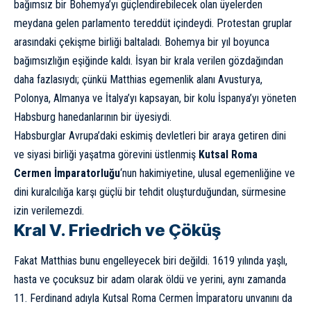
bağımsız bir Bohemya’yı güçlendirebilecek olan üyelerden
meydana gelen parlamento tereddüt içindeydi. Protestan gruplar
arasındaki çekişme
birliği baltaladı. Bohemya bir yıl boyunca
bağımsızlığın eşiğinde kaldı. İsyan bir krala verilen gözdağından
daha fazlasıydı; çünkü Matthias egemenlik alanı Avusturya,
Polonya, Almanya ve İtalya’yı
kapsayan, bir kolu İspanya’yı yöneten
Habsburg hanedanlarının bir üyesiydi.
Habsburglar Avrupa’daki eskimiş devletleri bir araya getiren dini
ve siyasi birliği yaşatma görevini üstlenmiş
Kutsal Roma
Cermen İmparatorluğu
‘nun hakimiyetine, ulusal egemenliğine ve
dini kuralcılığa karşı güçlü bir tehdit oluşturduğundan, sürmesine
izin verilemezdi.
Kral V. Friedrich ve Çöküş
Fakat Matthias
bunu engelleyecek biri değildi. 1619 yılında yaşlı,
hasta ve çocuksuz bir adam olarak öldü ve yerini, aynı zamanda
11. Ferdinand adıyla Kutsal Roma Cermen İmparatoru unvanını da