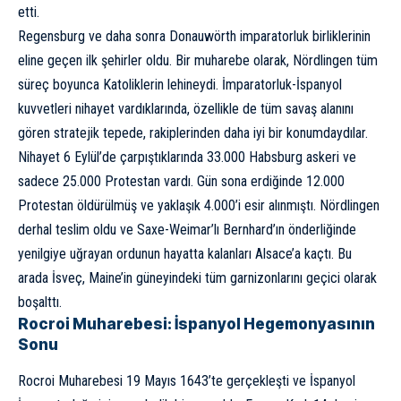
etti.
Regensburg ve daha sonra Donauwörth imparatorluk birliklerinin
eline geçen ilk şehirler oldu. Bir muharebe olarak, Nördlingen tüm
süreç boyunca Katoliklerin lehineydi. İmparatorluk-İspanyol
kuvvetleri nihayet vardıklarında, özellikle de tüm savaş alanını
gören stratejik tepede, rakiplerinden daha iyi bir konumdaydılar.
Nihayet 6 Eylül’de çarpıştıklarında 33.000 Habsburg askeri ve
sadece 25.000 Protestan vardı. Gün sona erdiğinde 12.000
Protestan öldürülmüş ve yaklaşık 4.000’i esir alınmıştı. Nördlingen
derhal teslim oldu ve Saxe-Weimar’lı Bernhard’ın önderliğinde
yenilgiye uğrayan ordunun hayatta kalanları Alsace’a kaçtı. Bu
arada İsveç, Maine’in güneyindeki tüm garnizonlarını geçici olarak
boşalttı.
Rocroi Muharebesi: İspanyol Hegemonyasının
Sonu
Rocroi Muharebesi 19 Mayıs 1643’te gerçekleşti ve
İspanyol