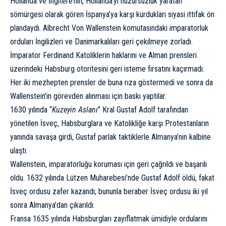
Hollanda
ve İngitere’nin, Hollanda’yı
huzursuzluk yaratan
sömürgesi olarak gören İspanya’ya karşı kurdukları siyasi ittifak ön
plandaydı. Albrecht Von Wallenstein komutasındaki imparatorluk
orduları İngilizleri ve Danimarkalıları geri çekilmeye zorladı.
İmparator Ferdinand Katoliklerin haklarını ve Alman prensleri
üzerindeki Habsburg otoritesini geri isteme fırsatını kaçırmadı.
Her iki mezhepten prensler de buna rıza göstermedi ve sonra da
Wallenstein’in görevden alınması için baskı yaptılar.
1630 yılında “
Kuzeyin Aslanı
” Kral Gustaf Adolf tarafından
yönetilen İsveç, Habsburglara ve Katolikliğe karşı Protestanların
yanında savaşa girdi, Gustaf parlak taktiklerle Almanya’nın kalbine
ulaştı.
Wallenstein, imparatorluğu koruması için geri çağrıldı ve başarılı
oldu. 1632 yılında Lützen Muharebesi’nde Gustaf Adolf öldü, fakat
İsveç ordusu zafer kazandı; bununla beraber İsveç ordusu iki yıl
sonra Almanya’dan çıkarıldı.
Fransa 1635 yılında Habsburgları zayıflatmak ümidiyle ordularını