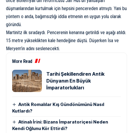
önce Bohemyalı din reformcusu Jan Hus’un yandaşları
düşmanlarından kurtulmak için hepsini pencereden atmıştı. Yani bu
yöntem o anda, bağımsızlığı iddia etmenin en uygun yolu olarak
göründü.
Martinitz ilk sıradaydı. Pencerenin kenarına getirildi ve aşağı atıldı.
15 metre yükseklikten kale hendeğine düştü. Düşerken İsa ve
Meryem’in adını seslenecekti.
More Read
Tarihi Şekillendiren Antik
Dünyanın En Büyük
İmparatorlukları
Antik Romalılar Kış Gündönümünü Nasıl
Kutlardı?
Atinalı İrini: Bizans İmparatoriçesi Neden
Kendi Oğlunu Kör Ettirdi?