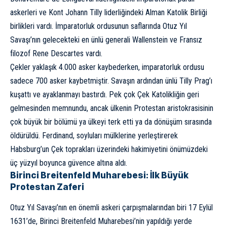
askerleri ve Kont Johann Tilly liderliğindeki Alman Katolik Birliği
birlikleri vardı. İmparatorluk ordusunun saflarında Otuz Yıl
Savaşı’nın gelecekteki en ünlü generali Wallenstein ve Fransız
filozof Rene Descartes vardı.
Çekler yaklaşık 4.000 asker kaybederken, imparatorluk ordusu
sadece 700 asker kaybetmiştir. Savaşın ardından ünlü Tilly Prag’ı
kuşattı ve ayaklanmayı bastırdı. Pek çok Çek Katolikliğin geri
gelmesinden memnundu, ancak ülkenin Protestan aristokrasisinin
çok büyük bir bölümü ya ülkeyi terk etti ya da dönüşüm sırasında
öldürüldü. Ferdinand, soyluları mülklerine yerleştirerek
Habsburg’un Çek toprakları üzerindeki hakimiyetini önümüzdeki
üç yüzyıl boyunca güvence altına aldı.
Birinci Breitenfeld Muharebesi: İlk Büyük
Protestan Zaferi
Otuz Yıl Savaşı’nın en önemli askeri çarpışmalarından biri 17 Eylül
1631’de, Birinci Breitenfeld Muharebesi’nin yapıldığı yerde