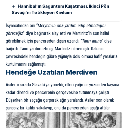
Hannibal’ın Saguntum Kuşatması: İkinci Pön
Savaşı’nı Tetikleyen Kıvılcım
İsyancılardan biri “
Meryem’in ona yardım edip etmediğini
göreceğiz
” diye bağırarak alay etti ve Martinitz’in son halini
görebilmek için pencereden dışarı uzandı, “
Tanrı adına
” diye
bağırdı. Tanrı yardım etmiş, Martinitz ölmemişti. Kalenin
çevresindeki hendeğin gübre yığınıyla dolu olması hafif yaralarla
kurtulmasını sağlamıştı.
Hendeğe Uzatılan Merdiven
Asiler
o sırada Slavata’ya yöneldi, elleri yağmur yüzünden kayana
kadar direndi ve pencerenin çerçevesine tutunmaya çalıştı.
Düşerken bir saçağa çarparak ağır yaralandı. Asiler son olarak
şanssız bir katibi yakalayıp, onu da pencereden aşağı attılar.