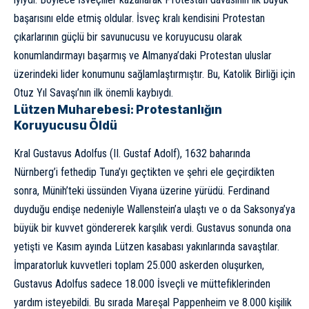
başarısını elde etmiş oldular. İsveç kralı kendisini Protestan
çıkarlarının güçlü bir savunucusu ve koruyucusu olarak
konumlandırmayı başarmış ve Almanya’daki Protestan uluslar
üzerindeki lider konumunu sağlamlaştırmıştır. Bu, Katolik Birliği için
Otuz Yıl Savaşı’nın ilk önemli kaybıydı.
Lützen Muharebesi: Protestanlığın
Koruyucusu Öldü
Kral Gustavus Adolfus (II. Gustaf Adolf), 1632 baharında
Nürnberg’i fethedip Tuna’yı geçtikten ve şehri ele geçirdikten
sonra, Münih’teki üssünden Viyana üzerine yürüdü. Ferdinand
duyduğu endişe nedeniyle Wallenstein’a ulaştı ve o da Saksonya’ya
büyük bir kuvvet göndererek karşılık verdi. Gustavus sonunda ona
yetişti ve Kasım ayında Lützen kasabası yakınlarında savaştılar.
İmparatorluk kuvvetleri toplam 25.000 askerden oluşurken,
Gustavus Adolfus sadece 18.000 İsveçli ve müttefiklerinden
yardım isteyebildi. Bu sırada Mareşal Pappenheim ve 8.000 kişilik