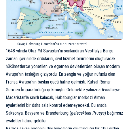
Savaş Habsburg Hanedanı’na ciddi zararlar verdi.
1648 yılında Otuz Yıl Savaşları’nı sonlandıran Vestfalya Barışı,
zaman içerisinde ordularını, sivil hizmet birimlerini oluşturacak
hükümetlerce yönetilen ve egemen devletlerden oluşan modern
Avrupa’nın taslağını çiziyordu. En zengin ve yoğun nüfuslu olan
Fransa Avrupa’nın baskın gücü haline gelmişti. Kutsal Roma-
Germen İmparatorluğu çökmüştü. Gelecekte yalnızca Avusturya-
Macaristan’la sınırlı kalacak, Habsburglar merkezi Alman
eyaletlerini bir daha asla kontrol edemeyecekti. Bu arada
Saksonya, Bavyera ve Brandenburg (
gelecekteki Prusya
) bağımsız
eyaletler haline geldiler.
Başlıca savaş nedenini dini heveslerin oluşturduğu bir 100 yıldan