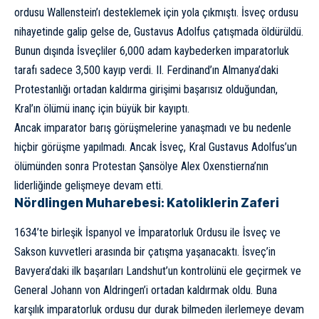
ordusu Wallenstein’ı desteklemek için yola çıkmıştı. İsveç ordusu
nihayetinde galip gelse de, Gustavus Adolfus çatışmada öldürüldü.
Bunun dışında İsveçliler 6,000 adam kaybederken imparatorluk
tarafı sadece 3,500 kayıp verdi. II. Ferdinand’ın Almanya’daki
Protestanlığı ortadan kaldırma girişimi başarısız olduğundan,
Kral’ın ölümü inanç için büyük bir kayıptı.
Ancak imparator barış görüşmelerine yanaşmadı ve bu nedenle
hiçbir görüşme yapılmadı. Ancak İsveç, Kral Gustavus Adolfus’un
ölümünden sonra Protestan Şansölye Alex Oxenstierna’nın
liderliğinde gelişmeye devam etti.
Nördlingen Muharebesi: Katoliklerin Zaferi
1634’te birleşik İspanyol ve İmparatorluk Ordusu ile İsveç ve
Sakson kuvvetleri arasında bir çatışma yaşanacaktı. İsveç’in
Bavyera’daki ilk başarıları Landshut’un kontrolünü ele geçirmek ve
General Johann von Aldringen’i ortadan kaldırmak oldu. Buna
karşılık imparatorluk ordusu dur durak bilmeden ilerlemeye devam