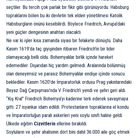
seçtiler. Bu tercih çok parlak bir fikir gibi görünüyordu. Habsburg
topraklarını bölen bu iki devletin tek elden yönetilmesi Katolik
Habsburgların önünü kesebilirdi. Böylece Friedrich, Avrupa’daki
yeni güçler dengesinin anahtarı
olacaktı.
Ne var ki işler kısa zamanda siyasi bir felakete
dönüştü. Daha
Kasım 1619’da taç giyişinden itibaren Friedrich’in bir lider
olamayacağı belli oldu. Bohemyalılar birlik içinde hareket
edemediler. Dışarıdan hiç yardım gelmedi. Aralarında bölünmüş
olan deneyimsiz ve parasız Bohemyalılar endişe içinde sonucu
beklediler. Kasım 1620’de İmparatorluk ordusu Prag yakınlarındaki
Beyaz Dağ Çarpışması’nda V. Friedrich’i yendi ve şehri geri aldı.
“Kış Kral” Friedrich Bohemya’yı kaderine terk ederek savaşmaya
gitti. 27 isyankar idam edildi. Protestanların topraklarına el kondu
ve İmparatorluğun paralı askerleri yeni soylu sınıfı haline geldi.
Ülkede eğitim
Cizvitlerin
ellerine bırakıldı.
Soyluların ve şehir ahalisinin dört bini dahil 36.000 aile göç etmek