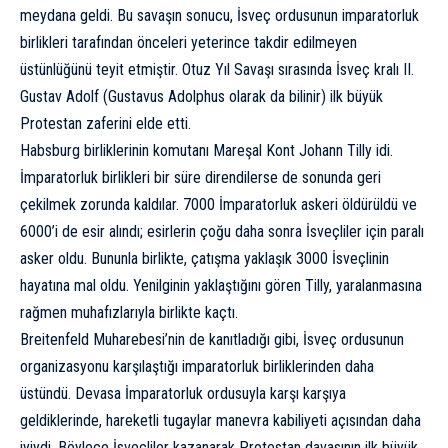
meydana geldi. Bu savaşın sonucu, İsveç ordusunun imparatorluk
birlikleri tarafından önceleri yeterince takdir edilmeyen
üstünlüğünü teyit etmiştir. Otuz Yıl Savaşı sırasında İsveç kralı II.
Gustav Adolf (Gustavus Adolphus olarak da bilinir) ilk büyük
Protestan zaferini elde etti.
Habsburg birliklerinin komutanı Mareşal Kont Johann Tilly idi.
İmparatorluk birlikleri bir süre direndilerse de sonunda geri
çekilmek zorunda kaldılar. 7000 İmparatorluk askeri öldürüldü ve
6000’i de esir alındı; esirlerin çoğu daha sonra İsveçliler için paralı
asker oldu. Bununla birlikte, çatışma yaklaşık 3000 İsveçlinin
hayatına mal oldu. Yenilginin yaklaştığını gören Tilly, yaralanmasına
rağmen muhafızlarıyla birlikte kaçtı.
Breitenfeld Muharebesi’nin de kanıtladığı gibi, İsveç ordusunun
organizasyonu karşılaştığı imparatorluk birliklerinden daha
üstündü. Devasa İmparatorluk ordusuyla karşı karşıya
geldiklerinde, hareketli tugaylar manevra kabiliyeti açısından daha
iyiydi. Böylece İsveçliler kazanarak Protestan davasının ilk büyük