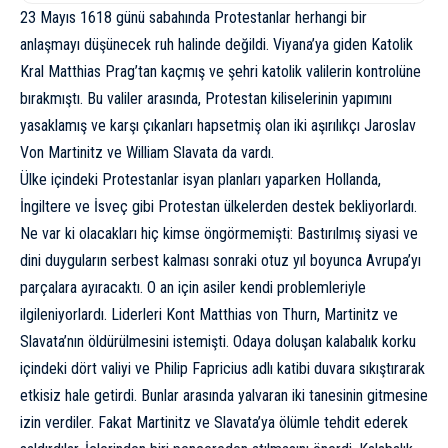
23 Mayıs 1618 günü sabahında Protestanlar herhangi bir
anlaşmayı düşünecek ruh halinde değildi. Viyana’ya giden Katolik
Kral Matthias Prag’tan kaçmış ve şehri katolik valilerin kontrolüne
bırakmıştı. Bu valiler arasında, Protestan kiliselerinin yapımını
yasaklamış ve karşı çıkanları hapsetmiş olan iki aşırılıkçı Jaroslav
Von Martinitz ve William Slavata da vardı.
Ülke içindeki Protestanlar isyan planları yaparken Hollanda,
İngiltere ve İsveç gibi Protestan ülkelerden destek bekliyorlardı.
Ne var ki olacakları hiç kimse öngörmemişti: Bastırılmış siyasi ve
dini duyguların serbest kalması sonraki otuz yıl boyunca Avrupa’yı
parçalara ayıracaktı. O an için asiler kendi problemleriyle
ilgileniyorlardı. Liderleri Kont Matthias von Thurn, Martinitz ve
Slavata’nın öldürülmesini istemişti. Odaya doluşan kalabalık korku
içindeki dört valiyi ve Philip Fapricius adlı katibi duvara sıkıştırarak
etkisiz hale getirdi. Bunlar arasında yalvaran iki tanesinin gitmesine
izin verdiler. Fakat Martinitz ve Slavata’ya ölümle tehdit ederek