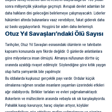
sonra milliyetçilik yükselişe geçmişti. Avrupalı devlet adamları bir
daha halkların dini geleceğini belirlemeye çalışmayacaktı. Liderler
hükümleri altında bulunanlara vaaz verebiliyor, fakat giderek daha
az baskı uyguluyorlardı. Hoşgörü bir adım daha ilerlemişti.
Otuz Yıl Savaşları’ndaki Ölü Sayısı
Tarihçiler, Otuz Yıl Savaşları esnasındaki ölümlerin ve tahribatın
kapsamı konusunda aynı fikirde değildir. O günlerde anlatılanlara
göre milyonlarca insan ölmüştü. Almanya nüfusunun dörtte üç
oranında azaldığı rivayet edilmiştir. Söylendiğine göre kıtlık yaygın
olup hatta yamyamlık bile yapılmıştır.
Bu iddialarda kuşkusuz gerçeklik payı vardır. Ordular küçük
olmalarına rağmen sıradan insanların yaşamları üzerindeki etkileri
ağır olabiliyordu. Birlikler tarlaları ve evleri yağmalamaktaydı:
Askerlerin ve mültecilerin arasında vebayla sık sık karşılaşılıyordu.
Pahalılık kasıp kavuruyor, haraç olayları artıyor, köylüler