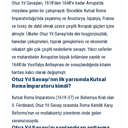
Otuz Yıl Savaşları, 1618’den 1648’e kadar Avrupa’da
meydana gelen bir çatışmaydı. Öncelikle Kutsal Roma
İmparatorluğu’nda yaşanmış ve Avusturya, İspanya, Fransa
ve İsveç de dahil olmak üzere çeşitli Avrupalı güçleri içine
almıştır. Ülkeler Otuz Yıl Savaşı’nda dini hoşgörüsüzlük,
hanedan çekişmeleri, toprak genişlemesi ve ekonomik
rekabet gibi çok çeşitli nedenlerle savaştı. Yıkıcı seferler
ve muharebeler Avrupa’nın büyük bölümüne yayıldı ve
1648’de Vestfalya Antlaşması ile sonuçlandığında kıtanın
haritası kalıcı olarak değişmişti.
Otuz Yıl Savaşı’nın ilk yarısında Kutsal
Roma İmparatoru kimdi?
Kutsal Roma İmparatoru (1619-37) ve Bohemya Kralı olan
II. Ferdinand, Otuz Yıl Savaşı sırasında Roma Katolik Karşı
Reformu’nun ve mutlakiyetçi yönetimin önde gelen
savunucusuydu.
Otuz Yıl Savaşı’nı sonlandıran antlaşma